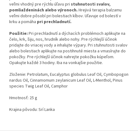
veľmi vhodný pre rýchlu úľavu pri
stuhnutosti svalov,
pomliaždeninách alebo výronoch.
Hrejivá terapia balzamu
veľmi dobre pôsobí pri bolestiach kĺbov. Uľavuje od bolestí v
krku a pomáha
pri prechladnutí.
Použitie:
Pri prechladnutí a dýchacích problémoch aplikujte na
čelo, krk, šiju, nos, hrudník alebo nohy. Pre rýchlejší účinok
pridajte do vriacej vody a inhalujte výpary. Pri stuhnutosti svalov
alebo bolestiach aplikujte na postihnuté miesta a vmasírujte do
pokožky. Pre rýchlejší účinok nahrejte pokožku kúpeľom.
Opakujte každé 3 hodiny. Iba na vonkajšie použitie.
Zloženie: Petrolatum, Eucalyptus globulus Leaf Oil, Cymbopogon
nardus Oil, Cinnamomum zeylanicum Leaf Oil, L-Menthol, Pinus
species Twig Leaf Oil, Camphor
Hmotnosť: 25 g
Krajina pôvodu: Srí Lanka
Z