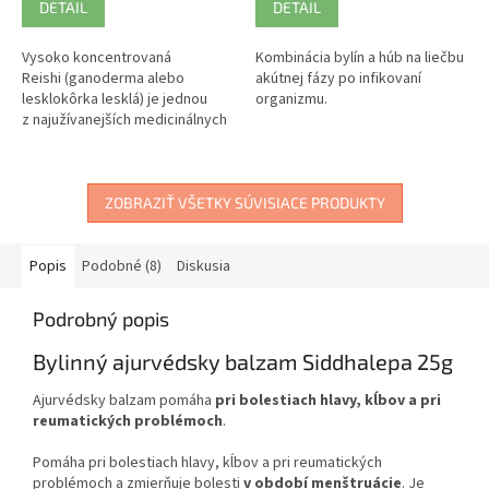
DETAIL
DETAIL
Vysoko koncentrovaná
Kombinácia bylín a húb na liečbu
Reishi (ganoderma alebo
akútnej fázy po infikovaní
lesklokôrka lesklá) je jednou
organizmu.
z najužívanejších medicinálnych
húb. V tradičnej čínskej medicíne
sa využíva...
ZOBRAZIŤ VŠETKY SÚVISIACE PRODUKTY
Popis
Podobné (8)
Diskusia
Podrobný popis
Bylinný ajurvédsky balzam Siddhalepa 25g
Ajurvédsky balzam pomáha
pri bolestiach hlavy, kĺbov a pri
reumatických problémoch
.
Pomáha pri bolestiach hlavy, kĺbov a pri reumatických
problémoch a zmierňuje bolesti
v období menštruácie
. Je