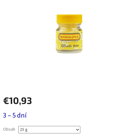
€10,93
Jednotková
3 – 5 dní
cena:
Obsah