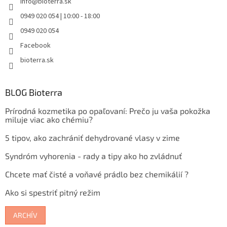
info
@
bioterra.sk
0949 020 054 | 10:00 - 18:00
0949 020 054
Facebook
bioterra.sk
BLOG Bioterra
Prírodná kozmetika po opaľovaní: Prečo ju vaša pokožka
miluje viac ako chémiu?
5 tipov, ako zachrániť dehydrované vlasy v zime
Syndróm vyhorenia - rady a tipy ako ho zvládnuť
Chcete mať čisté a voňavé prádlo bez chemikálií ?
Ako si spestriť pitný režim
ARCHÍV