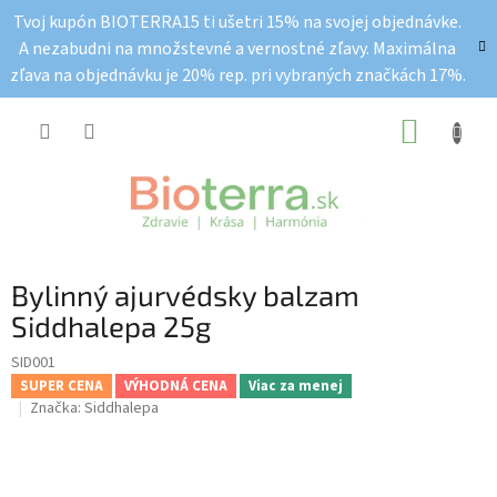
Prejsť
Tvoj kupón BIOTERRA15 ti ušetri 15% na svojej objednávke.
na
A nezabudni na množstevné a vernostné zľavy. Maximálna
obsah
zľava na objednávku je 20% rep. pri vybraných značkách 17%.
NÁKUP
KOŠÍK
Bylinný ajurvédsky balzam
Siddhalepa 25g
SID001
SUPER CENA
VÝHODNÁ CENA
Viac za menej
Značka:
Siddhalepa