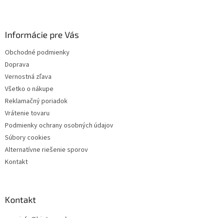
á
p
ä
Informácie pre Vás
t
i
Obchodné podmienky
e
Doprava
Vernostná zľava
Všetko o nákupe
Reklamačný poriadok
Vrátenie tovaru
Podmienky ochrany osobných údajov
Súbory cookies
Alternatívne riešenie sporov
Kontakt
Kontakt