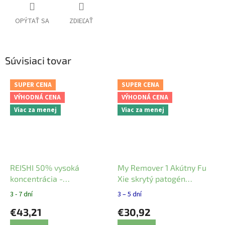
OPÝTAŤ SA
ZDIEĽAŤ
Súvisiaci tovar
SUPER CENA
SUPER CENA
VÝHODNÁ CENA
VÝHODNÁ CENA
Viac za menej
Viac za menej
REISHI 50% vysoká
My Remover 1 Akútny Fu
koncentrácia -
Xie skrytý patogén
MycoMedica
Mycomedica
3 - 7 dní
3 – 5 dní
€43,21
€30,92