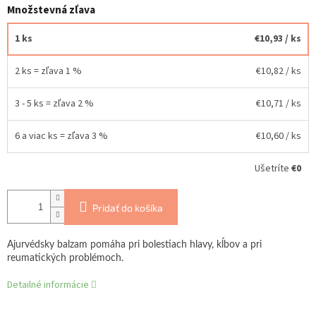
Množstevná zľava
1 ks
€10,93
/ ks
2 ks = zľava 1 %
€10,82
/ ks
3 - 5 ks = zľava 2 %
€10,71
/ ks
6 a viac ks = zľava 3 %
€10,60
/ ks
Ušetríte
€0
Pridať do košíka
Ajurvédsky balzam pomáha pri bolestiach hlavy, kĺbov a pri
reumatických problémoch.
Detailné informácie