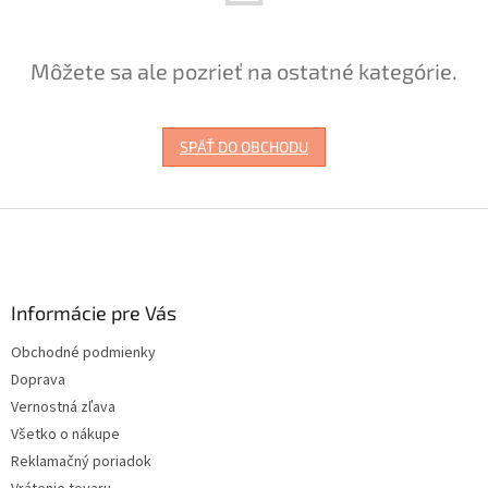
Môžete sa ale pozrieť na ostatné kategórie.
SPÄŤ DO OBCHODU
Z
á
p
ä
Informácie pre Vás
t
i
Obchodné podmienky
e
Doprava
Vernostná zľava
Všetko o nákupe
Reklamačný poriadok