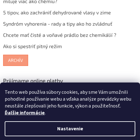
miluje viac ako chémiu?
5 tipov, ako zachrániť dehydrované vlasy v zime
Syndróm vyhorenia - rady a tipy ako ho zvládnuť
Chcete mať čisté a voňavé prádlo bez chemikálií ?
Ako si spestriť pitný režim
ARCHÍV
Prijímame online platby
Tento web používa súbory cookies, aby sme Vám umožnili
pohodlné používanie webu a vďaka analýze prevádzky webu
neustále zlepšovali jeho funkcie, výkon a použiteľnosť.
Ďalšie informácie
.
Vytvoril Shoptet
Nastavenie