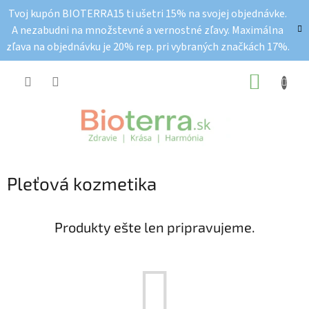
Prejsť
Tvoj kupón BIOTERRA15 ti ušetri 15% na svojej objednávke.
na
A nezabudni na množstevné a vernostné zľavy. Maximálna
obsah
zľava na objednávku je 20% rep. pri vybraných značkách 17%.
NÁKUP
KOŠÍK
Pleťová kozmetika
Produkty ešte len pripravujeme.