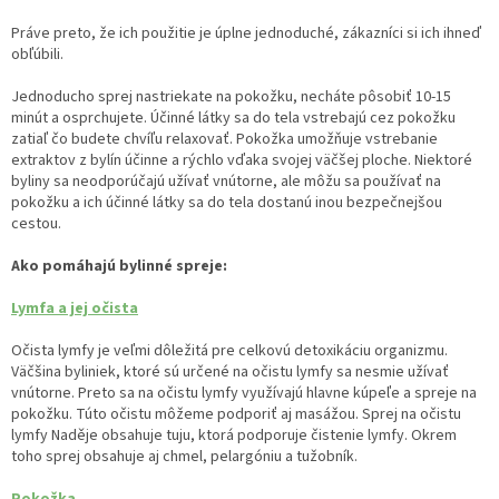
Práve preto, že ich použitie je úplne jednoduché, zákazníci si ich ihneď
obľúbili.
Jednoducho sprej nastriekate na pokožku, necháte pôsobiť 10-15
minút a osprchujete. Účinné látky sa do tela vstrebajú cez pokožku
zatiaľ čo budete chvíľu relaxovať. Pokožka umožňuje vstrebanie
extraktov z bylín účinne a rýchlo vďaka svojej väčšej ploche. Niektoré
byliny sa neodporúčajú užívať vnútorne, ale môžu sa používať na
pokožku a ich účinné látky sa do tela dostanú inou bezpečnejšou
cestou.
Ako pomáhajú bylinné spreje:
Lymfa a jej očista
Očista lymfy je veľmi dôležitá pre celkovú detoxikáciu organizmu.
Väčšina byliniek, ktoré sú určené na očistu lymfy sa nesmie užívať
vnútorne. Preto sa na očistu lymfy využívajú hlavne kúpeľe a spreje na
pokožku. Túto očistu môžeme podporiť aj masážou. Sprej na očistu
lymfy Naděje obsahuje tuju, ktorá podporuje čistenie lymfy. Okrem
toho sprej obsahuje aj chmel, pelargóniu a tužobník.
Pokožka