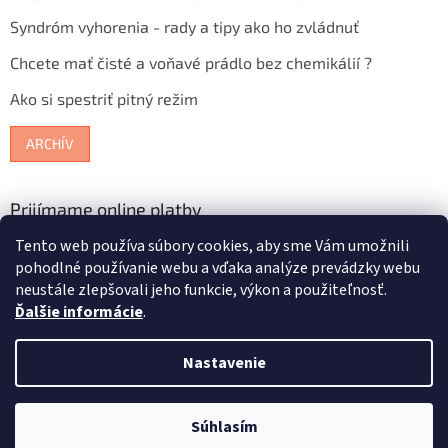
Syndróm vyhorenia - rady a tipy ako ho zvládnuť
Chcete mať čisté a voňavé prádlo bez chemikálií ?
Ako si spestriť pitný režim
ARCHÍV
Prijímame online platby
Tento web používa súbory cookies, aby sme Vám umožnili
pohodlné používanie webu a vďaka analýze prevádzky webu
neustále zlepšovali jeho funkcie, výkon a použiteľnosť.
Ďalšie informácie
.
Vytvoril Shoptet
Nastavenie
Copyright 2026
Bioterra.sk
. Všetky práva vyhradené.
Upraviť
Súhlasím
nastavenie cookies