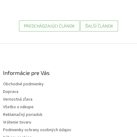
PREDCHÁDZAJÚCI ČLÁNOK
ĎALŠÍ ČLÁNOK
Z
á
p
ä
Informácie pre Vás
t
i
Obchodné podmienky
e
Doprava
Vernostná zľava
Všetko o nákupe
Reklamačný poriadok
Vrátenie tovaru
Podmienky ochrany osobných údajov