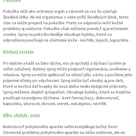
Pokožka slúži ako ochranný orgán a zároveň sa cez ňu vylučujú
škodlivé látky. Ak má organizmus v sebe príliš škodlivých látok, tento
stav sa môže prejaviť na pokožke. Preto sa odporúča riešiť kožné
problémy aj vnútorne. Pokožke však môžeme pomôcť aj prečistením
zvonka. Sprej na pokožku Naděje obsahuje bylinky, ktoré sa
odpradávna používajú na ošetrenie kože - nechtík, lopúch, kapucínka...
Dýchací systém
Pri nádche a kašli sa ťako dýcha, nos je upchatý a dýchací systém je
veľmi zaťažený. Bylinný sprej môže podporiť regeneráciu, uvoľnenie a
relaxáciu. Sprej sa môže aplikovať na oblasť pľúc a krku a pocítime jeho
príjemné účinky pri vdychovaní. Sprej môže byť vhodný aj pre deti,
ktoré si nechcú dať kvapky do nosa alebo neakceptujú iné prípravky.
Sprej môžeme doplniť aj kúpeľom. Obsahuje bylinky, ktoré sa tradične
používajú na podporu dýchania - kvet čiernej bazy, dobromyseľ,
kapucínka, skorocel, divozel, smrek, eukalyptus, nechtík.
Kĺby, chrbát, svaly
Bolestivosť pohybového aparátu veľmi komplikuje bežný život.
Chronické problémy pohybového aparátu sa riešia vnútorne, ale na