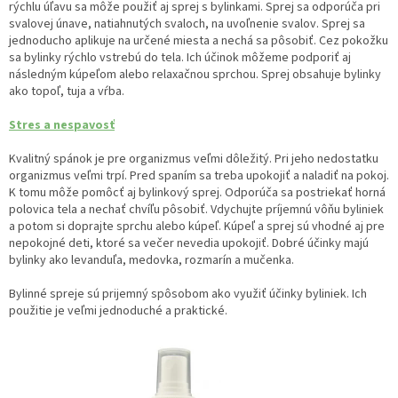
rýchlu úľavu sa môže použiť aj sprej s bylinkami. Sprej sa odporúča pri
svalovej únave, natiahnutých svaloch, na uvoľnenie svalov. Sprej sa
jednoducho aplikuje na určené miesta a nechá sa pôsobiť. Cez pokožku
sa bylinky rýchlo vstrebú do tela. Ich účinok môžeme podporiť aj
následným kúpeľom alebo relaxačnou sprchou. Sprej obsahuje bylinky
ako topoľ, tuja a vŕba.
Stres a nespavosť
Kvalitný spánok je pre organizmus veľmi dôležitý. Pri jeho nedostatku
organizmus veľmi trpí. Pred spaním sa treba upokojiť a naladiť na pokoj.
K tomu môže pomôcť aj bylinkový sprej. Odporúča sa postriekať horná
polovica tela a nechať chvíľu pôsobiť. Vdychujte príjemnú vôňu byliniek
a potom si doprajte sprchu alebo kúpeľ. Kúpeľ a sprej sú vhodné aj pre
nepokojné deti, ktoré sa večer nevedia upokojiť. Dobré účinky majú
bylinky ako levanduľa, medovka, rozmarín a mučenka.
Bylinné spreje sú prijemný spôsobom ako využiť účinky byliniek. Ich
použitie je veľmi jednoduché a praktické.