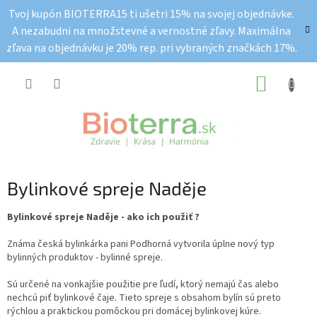
Prejsť
Tvoj kupón BIOTERRA15 ti ušetri 15% na svojej objednávke.
na
A nezabudni na množstevné a vernostné zľavy. Maximálna
obsah
zľava na objednávku je 20% rep. pri vybraných značkách 17%.
NÁKUP
KOŠÍK
Bylinkové spreje Naděje
Bylinkové spreje Naděje - ako ich použiť ?
Známa česká bylinkárka pani Podhorná vytvorila úplne nový typ
bylinných produktov - bylinné spreje.
Sú určené na vonkajšie použitie pre ľudí, ktorý nemajú čas alebo
nechcú piť bylinkové čaje. Tieto spreje s obsahom bylín sú preto
rýchlou a praktickou pomôckou pri domácej bylinkovej kúre.