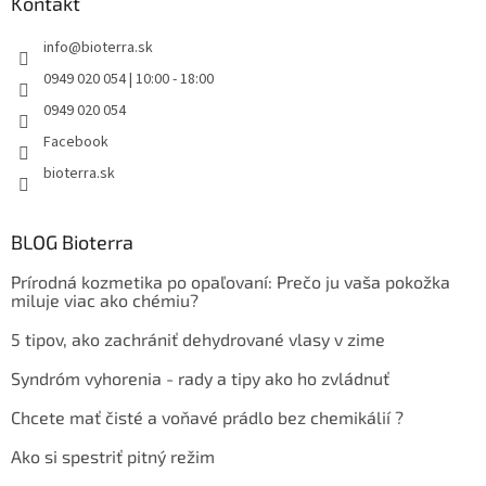
Kontakt
info
@
bioterra.sk
0949 020 054 | 10:00 - 18:00
0949 020 054
Facebook
bioterra.sk
BLOG Bioterra
Prírodná kozmetika po opaľovaní: Prečo ju vaša pokožka
miluje viac ako chémiu?
5 tipov, ako zachrániť dehydrované vlasy v zime
Syndróm vyhorenia - rady a tipy ako ho zvládnuť
Chcete mať čisté a voňavé prádlo bez chemikálií ?
Ako si spestriť pitný režim