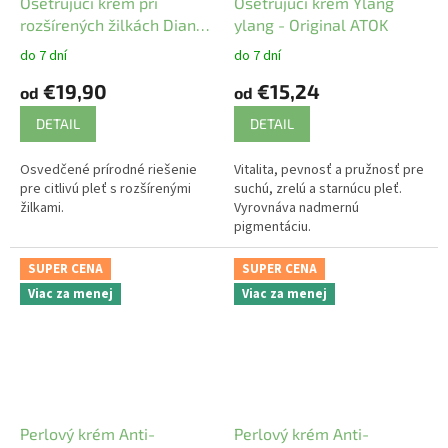
Ošetrujúci krém pri
Ošetrujúci krém Ylang
rozšírených žilkách Dianta
ylang - Original ATOK
Original ATOK
do 7 dní
do 7 dní
€19,90
€15,24
od
od
DETAIL
DETAIL
Osvedčené prírodné riešenie
Vitalita, pevnosť a pružnosť pre
pre citlivú pleť s rozšírenými
suchú, zrelú a starnúcu pleť.
žilkami.
Vyrovnáva nadmernú
pigmentáciu.
SUPER CENA
SUPER CENA
Viac za menej
Viac za menej
Perlový krém Anti-
Perlový krém Anti-