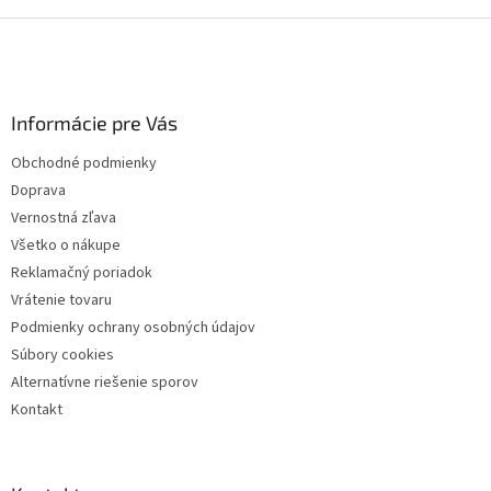
r
Z
v
k
á
y
p
v
ä
ý
Informácie pre Vás
t
p
i
i
Obchodné podmienky
e
s
Doprava
u
Vernostná zľava
Všetko o nákupe
Reklamačný poriadok
Vrátenie tovaru
Podmienky ochrany osobných údajov
Súbory cookies
Alternatívne riešenie sporov
Kontakt