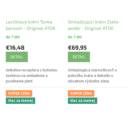
Lecitínový krém Tonka
Omladzujúci krém Zlato-
benzoin - Original ATOK
jantár - Original ATOK
do 7 dní
do 7 dní
€16,48
€69,95
DETAIL
DETAIL
Unikátna receptúra s bohatou
Omladzujúca starostlivosť o
textúrou na omladenie a
pokožku tváre a dekoltu s
posilnenie pleti
obsahom rýdzeho zlata.
SUPER CENA
SUPER CENA
Viac za menej
Viac za menej