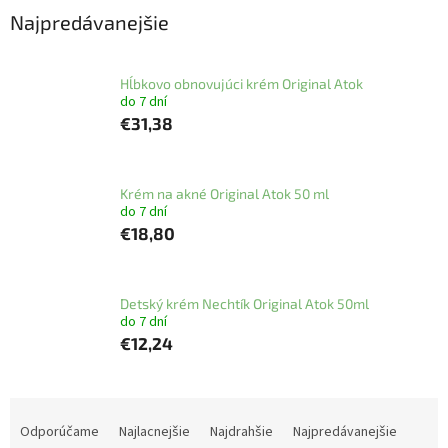
Najpredávanejšie
Hĺbkovo obnovujúci krém Original Atok
do 7 dní
€31,38
Krém na akné Original Atok 50 ml
do 7 dní
€18,80
Detský krém Nechtík Original Atok 50ml
do 7 dní
€12,24
R
a
Odporúčame
Najlacnejšie
Najdrahšie
Najpredávanejšie