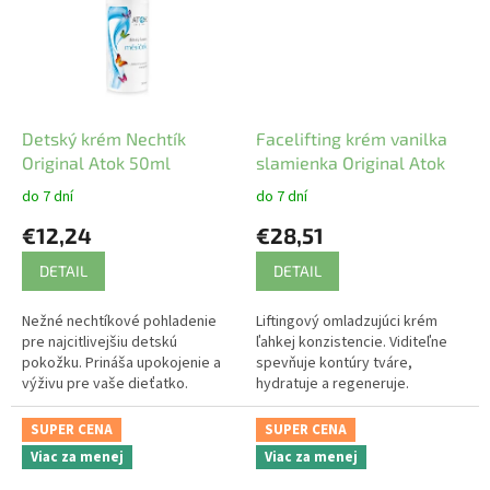
Detský krém Nechtík
Facelifting krém vanilka
Original Atok 50ml
slamienka Original Atok
do 7 dní
do 7 dní
€12,24
€28,51
DETAIL
DETAIL
Nežné nechtíkové pohladenie
Liftingový omladzujúci krém
pre najcitlivejšiu detskú
ľahkej konzistencie. Viditeľne
pokožku. Prináša upokojenie a
spevňuje kontúry tváre,
výživu pre vaše dieťatko.
hydratuje a regeneruje.
SUPER CENA
SUPER CENA
Viac za menej
Viac za menej