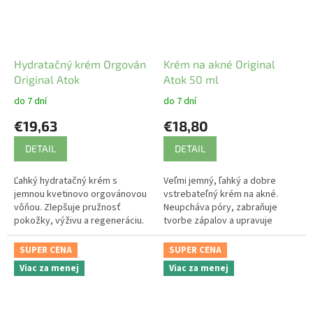
Hydratačný krém Orgován
Krém na akné Original
Original Atok
Atok 50 ml
do 7 dní
do 7 dní
€19,63
€18,80
DETAIL
DETAIL
Ľahký hydratačný krém s
Veľmi jemný, ľahký a dobre
jemnou kvetinovo orgovánovou
vstrebateľný krém na akné.
vôňou. Zlepšuje pružnosť
Neupcháva póry, zabraňuje
pokožky, výživu a regeneráciu.
tvorbe zápalov a upravuje
Krásna vôňa dodáva pozitívnu
nadmerné mastenie pleti.
náladu.
SUPER CENA
SUPER CENA
Viac za menej
Viac za menej