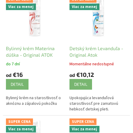
ý
Viac za menej
Viac za menej
p
i
s
p
r
o
d
Bylinný krém Materina
Detský krém Levanduľa -
u
dúška - Original ATOK
Original Atok
k
do 7 dní
Momentálne nedostupné
t
€16
€10,12
o
od
od
v
DETAIL
DETAIL
Bylinný krém na starostlivosť o
Upokojujúca levanduľová
aknóznu a zápalovú pokožku
starostlivosť pre zamatovú
hebkosť detskej pleti.
SUPER CENA
SUPER CENA
Viac za menej
Viac za menej