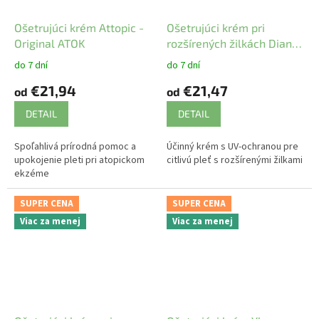
Ošetrujúci krém Attopic -
Ošetrujúci krém pri
Original ATOK
rozšírených žilkách Dianta
OF6 - Original ATOK
do 7 dní
do 7 dní
€21,94
€21,47
od
od
DETAIL
DETAIL
Spoľahlivá prírodná pomoc a
Účinný krém s UV-ochranou pre
upokojenie pleti pri atopickom
citlivú pleť s rozšírenými žilkami
ekzéme
SUPER CENA
SUPER CENA
Viac za menej
Viac za menej