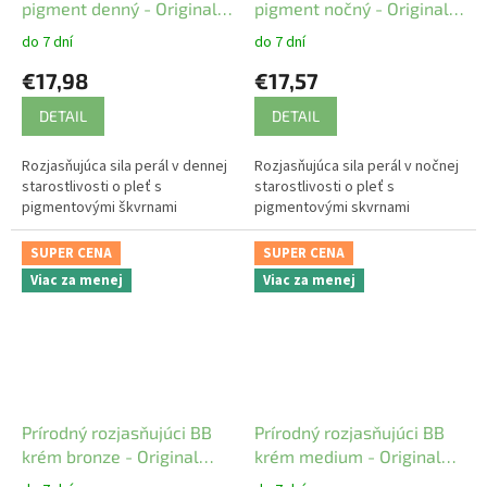
pigment denný - Original
pigment nočný - Original
ATOK
ATOK
do 7 dní
do 7 dní
€17,98
€17,57
DETAIL
DETAIL
Rozjasňujúca sila perál v dennej
Rozjasňujúca sila perál v nočnej
starostlivosti o pleť s
starostlivosti o pleť s
pigmentovými škvrnami
pigmentovými skvrnami
SUPER CENA
SUPER CENA
Viac za menej
Viac za menej
Prírodný rozjasňujúci BB
Prírodný rozjasňujúci BB
krém bronze - Original
krém medium - Original
ATOK
ATOK