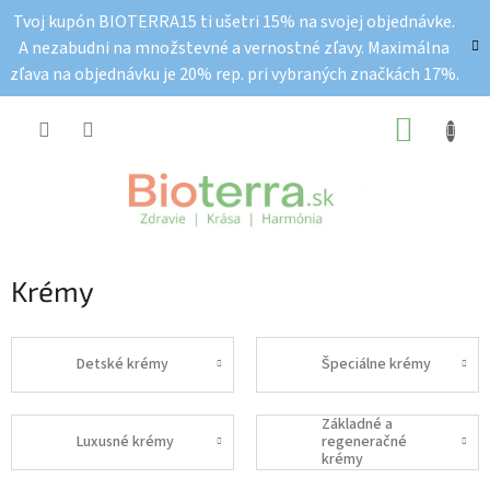
Prejsť
Tvoj kupón BIOTERRA15 ti ušetri 15% na svojej objednávke.
na
A nezabudni na množstevné a vernostné zľavy. Maximálna
obsah
zľava na objednávku je 20% rep. pri vybraných značkách 17%.
NÁKUP
KOŠÍK
Krémy
Detské krémy
Špeciálne krémy
Základné a
Luxusné krémy
regeneračné
krémy