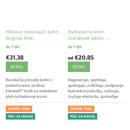
Hĺbkovo obnovujúci krém
Hydratačný krém
Original Atok
Granátové jablko -
Original ATOK
do 7 dní
do 7 dní
€31,38
€20,85
od
DETAIL
DETAIL
Revolučný prírodný krém s
Regeneruje, zjemňuje,
patentovanou zložkou
upokojuje, zvláčňuje, podporuje
Eterwell™ Youth na omladenie
hydratáciu pokožky, vyživuje,
pleti na bunkovej úrovni.
zvyšuje elasticitu, spomaľuje
proces starnutia.
SUPER CENA
SUPER CENA
Viac za menej
Viac za menej