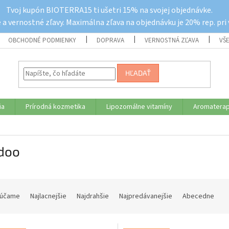
Tvoj kupón BIOTERRA15 ti ušetri 15% na svojej objednávke.
a vernostné zľavy. Maximálna zľava na objednávku je 20% rep. pri
OBCHODNÉ PODMIENKY
DOPRAVA
VERNOSTNÁ ZĽAVA
VŠ
HĽADAŤ
ia
Prírodná kozmetika
Lipozomálne vitamíny
Aromaterap
doo
účame
Najlacnejšie
Najdrahšie
Najpredávanejšie
Abecedne