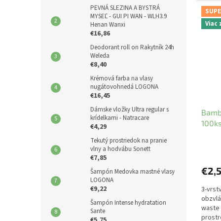
PEVNÁ SLEZINA A BYSTRÁ
SUPE
MYSEĽ - GUI PI WAN - WLH3.9
Viac
Henan Wanxi
€16,86
Deodorant roll on Rakytník 24h
Weleda
€8,40
Krémová farba na vlasy
nugátovohnedá LOGONA
€16,45
Dámske vložky Ultra regular s
Bamb
krídelkami - Natracare
100k
€4,29
Tekutý prostriedok na pranie
vlny a hodvábu Sonett
€7,85
€2,
Šampón Medovka mastné vlasy
LOGONA
€9,22
3-vrs
obzvlá
Šampón Intense hydratation
waste 
Sante
prostr
€5,75