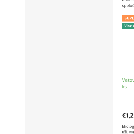
oddele
spoloč
Bezpla
SUPE
Viac
Vatov
ks
€1,
Ekolog
uší. V