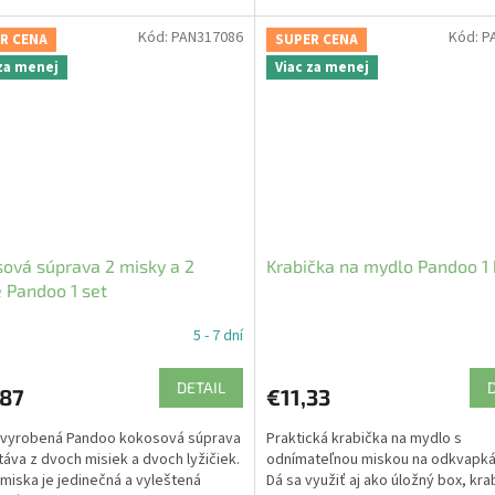
Kód:
PAN317086
Kód:
P
R CENA
SUPER CENA
 za menej
Viac za menej
ová súprava 2 misky a 2
Krabička na mydlo Pandoo 1 
e Pandoo 1 set
5 - 7 dní
DETAIL
,87
€11,33
 vyrobená Pandoo kokosová súprava
Praktická krabička na mydlo s
áva z dvoch misiek a dvoch lyžičiek.
odnímateľnou miskou na odkvapká
miska je jedinečná a vyleštená
Dá sa využiť aj ako úložný box, kra