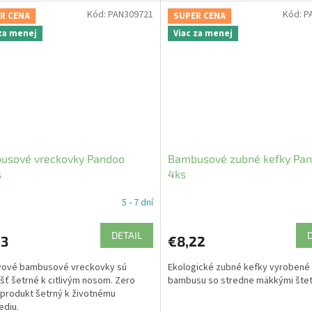
Kód:
PAN309721
Kód:
P
R CENA
SUPER CENA
 za menej
Viac za menej
usové vreckovky Pandoo
Bambusové zubné kefky Pa
s
4ks
5 - 7 dní
DETAIL
53
€8,22
tvové bambusové vreckovky sú
Ekologické zubné kefky vyrobené
šť šetrné k citlivým nosom. Zero
bambusu so stredne mäkkými štet
produkt šetrný k životnému
ediu.