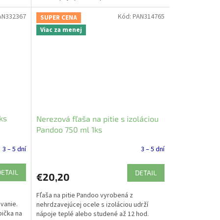
AN332367
Kód:
PAN314765
SUPER CENA
Viac za menej
ks
Nerezová fľaša na pitie s izoláciou
Pandoo 750 ml 1ks
3 – 5 dní
3 – 5 dní
DETAIL
DETAIL
€20,20
Fľaša na pitie Pandoo vyrobená z
vanie.
nehrdzavejúcej ocele s izoláciou udrží
bička na
nápoje teplé alebo studené až 12 hod.