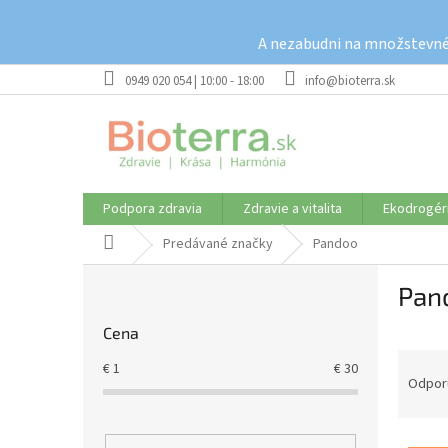
Prejsť
na
A nezabudni na množstevné 
obsah
0949 020 054 | 10:00 - 18:00
info@bioterra.sk
Podpora zdravia
Zdravie a vitalita
Ekodrogér
Domov
Predávané značky
Pandoo
B
Pan
o
č
Cena
n
R
ý
€
1
€
30
a
p
Odpor
d
a
e
n
V