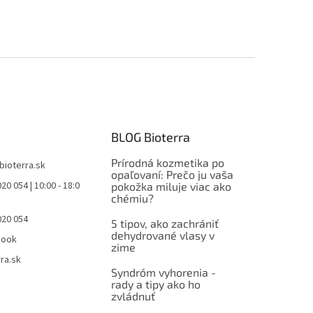
BLOG Bioterra
Prírodná kozmetika po
bioterra.sk
opaľovaní: Prečo ju vaša
20 054 | 10:00 - 18:0
pokožka miluje viac ako
chémiu?
020 054
5 tipov, ako zachrániť
dehydrované vlasy v
book
zime
ra.sk
Syndróm vyhorenia -
rady a tipy ako ho
zvládnuť