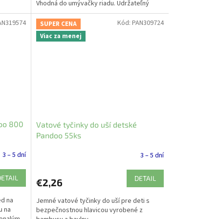
Vhodná do umývačky riadu. Udržateľný
produkt.
AN319574
Kód:
PAN309724
SUPER CENA
Viac za menej
oo 800
Vatové tyčinky do uší detské
Pandoo 55ks
3 – 5 dní
3 – 5 dní
DETAIL
DETAIL
€2,26
ed na
Jemné vatové tyčinky do uší pre deti s
u na
bezpečnostnou hlavicou vyrobené z