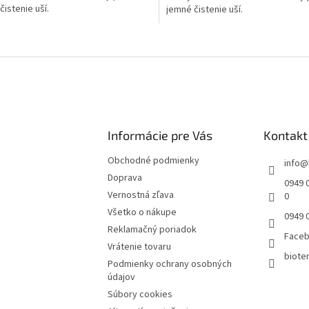
čistenie uší.
jemné čistenie uší.
O
v
l
á
d
a
c
i
Informácie pre Vás
Kontakt
e
p
Obchodné podmienky
info
@
r
Doprava
0949 0
v
Vernostná zľava
0
k
y
Všetko o nákupe
0949 
v
Reklamačný poriadok
Face
ý
Vrátenie tovaru
p
bioter
i
Podmienky ochrany osobných
s
údajov
u
Súbory cookies