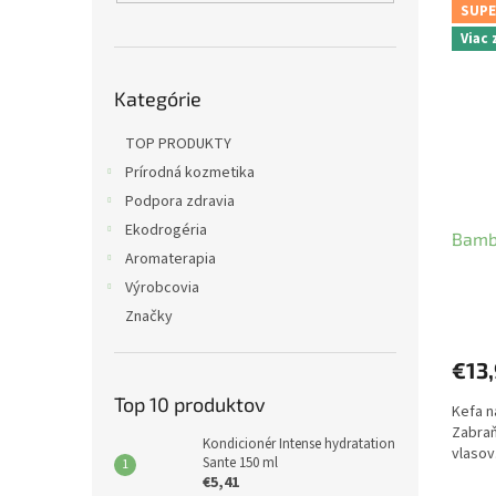
n
e
SUPE
ý
i
l
Viac
p
e
i
p
Preskočiť
s
r
Kategórie
kategórie
p
o
r
TOP PRODUKTY
d
o
u
Prírodná kozmetika
d
k
Podpora zdravia
u
t
Ekodrogéria
Bamb
k
o
Aromaterapia
t
v
Výrobcovia
o
v
Značky
€13
Top 10 produktov
Kefa n
Zabraň
Kondicionér Intense hydratation
vlasov
Sante 150 ml
€5,41