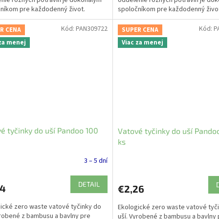
nie rôznych potravín je dokonalým
oddelenie rôznych potravín je do
níkom pre každodenný život.
spoločníkom pre každodenný živo
stový a odolný výrobok.
Bezplastový a odolný výrobok.
Kód:
PAN309722
Kód:
P
R CENA
SUPER CENA
 za menej
Viac za menej
é tyčinky do uší Pandoo 100
Vatové tyčinky do uší Pando
ks
3 – 5 dní
DETAIL
24
€2,26
ické zero waste vatové tyčinky do
Ekologické zero waste vatové tyč
yrobené z bambusu a bavlny pre
uší. Vyrobené z bambusu a bavlny 