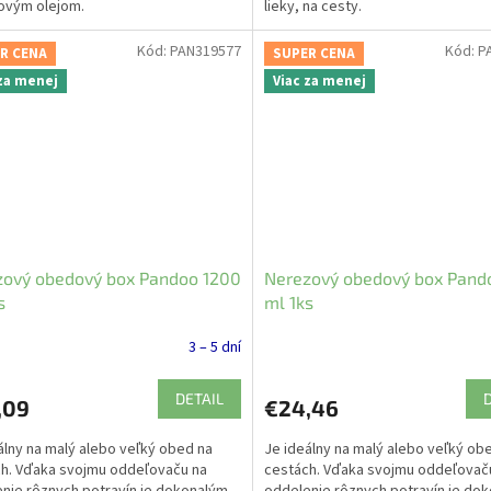
ovým olejom.
lieky, na cesty.
Kód:
PAN319577
Kód:
P
R CENA
SUPER CENA
 za menej
Viac za menej
zový obedový box Pandoo 1200
Nerezový obedový box Pand
s
ml 1ks
3 – 5 dní
DETAIL
,09
€24,46
álny na malý alebo veľký obed na
Je ideálny na malý alebo veľký ob
h. Vďaka svojmu oddeľovaču na
cestách. Vďaka svojmu oddeľovač