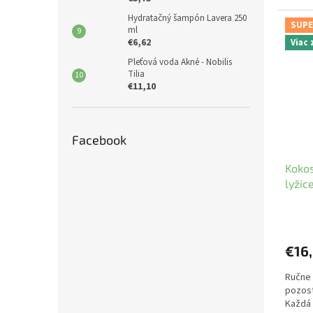
Hydratačný šampón Lavera 250
SUPE
ml
€6,62
Viac
Pleťová voda Akné - Nobilis
Tilia
€11,10
Facebook
Kokos
lyžic
€16
Ručne
pozost
Každá 