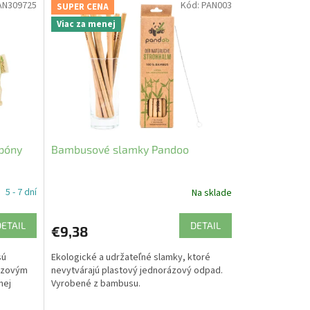
AN309725
Kód:
PAN003
SUPER CENA
Viac za menej
póny
Bambusové slamky Pandoo
5 - 7 dní
Na sklade
DETAIL
DETAIL
€9,38
sú
Ekologické a udržateľné slamky, ktoré
rázovým
nevytvárajú plastový jednorázový odpad.
nej
Vyrobené z bambusu.