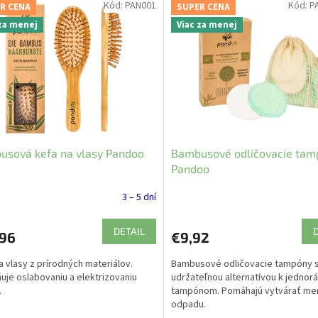
Kód:
PAN001
Kód:
P
R CENA
SUPER CENA
 za menej
Viac za menej
usová kefa na vlasy Pandoo
Bambusové odličovacie tam
Pandoo
3 – 5 dní
DETAIL
,96
€9,92
a vlasy z prírodných materiálov.
Bambusové odličovacie tampóny 
uje oslabovaniu a elektrizovaniu
udržateľnou alternatívou k jedno
.
tampónom. Pomáhajú vytvárať me
odpadu.