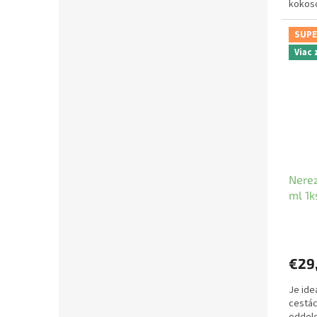
kokos
SUPE
Viac
Nere
ml 1k
€29
Je ide
cestác