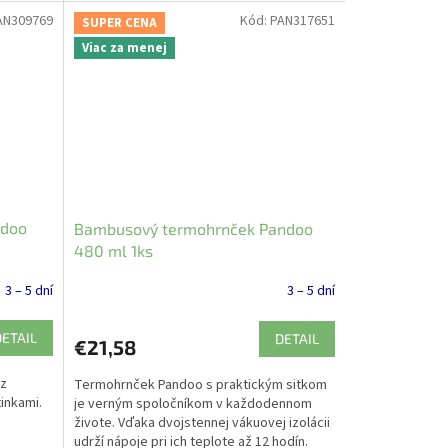
AN309769
Kód:
PAN317651
SUPER CENA
Viac za menej
ndoo
Bambusový termohrnček Pandoo
480 ml 1ks
3 – 5 dní
3 – 5 dní
DETAIL
DETAIL
€21,58
 z
Termohrnček Pandoo s praktickým sitkom
inkami.
je verným spoločníkom v každodennom
živote. Vďaka dvojstennej vákuovej izolácii
udrží nápoje pri ich teplote až 12 hodín.