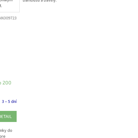
konalým
bambusu a bavlny.
t.
AN309723
o 200
3 – 5 dní
DETAIL
inky do
pre