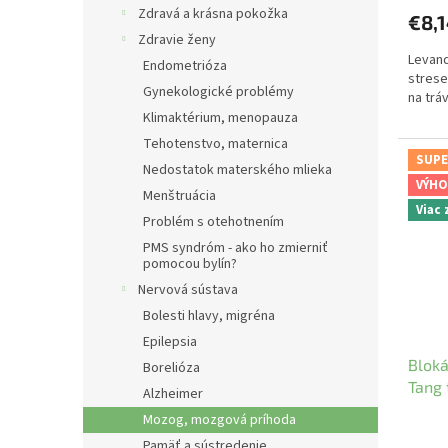
Zdravá a krásna pokožka
€8,
Zdravie ženy
Levand
Endometrióza
strese
Gynekologické problémy
na trá
Klimaktérium, menopauza
Tehotenstvo, maternica
SUPE
Nedostatok materského mlieka
VÝHO
Menštruácia
Viac
Problém s otehotnením
PMS syndróm - ako ho zmierniť
pomocou bylín?
Nervová sústava
Bolesti hlavy, migréna
Epilepsia
Bloká
Borelióza
Tang 
Alzheimer
YaoM
Mozog, mozgová príhoda
Pamäť a sústredenie