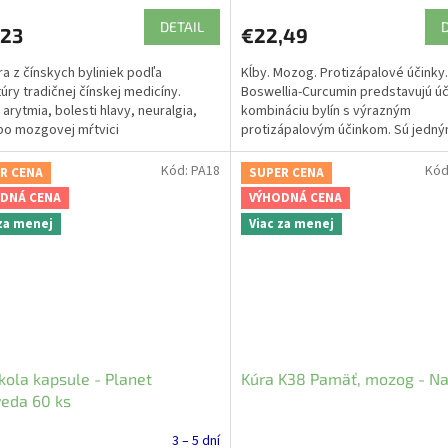
DETAIL
,23
€22,49
ra z čínskych byliniek podľa
Kĺby. Mozog. Protizápalové účinky
úry tradičnej čínskej medicíny.
Boswellia-Curcumin predstavujú úč
 arytmia, bolesti hlavy, neuralgia,
kombináciu bylín s výrazným
po mozgovej mŕtvici
protizápalovým účinkom. Sú jedn
z najúčinnejších...
Kód:
PA18
Kód
R CENA
SUPER CENA
DNÁ CENA
VÝHODNÁ CENA
 za menej
Viac za menej
kola kapsule - Planet
Kúra K38 Pamäť, mozog - N
eda 60 ks
3 – 5 dní