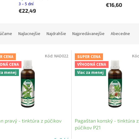
3 – 5 dní
€16,60
€22,49
účame
Najlacnejšie
Najdrahšie
Najpredávanejšie
Abecedne
Kód:
NAD022
Kó
R CENA
SUPER CENA
DNÁ CENA
VÝHODNÁ CENA
 za menej
Viac za menej
n pravý - tinktúra z púčikov
Pagaštan konský - tinktúra z
púčikov P21