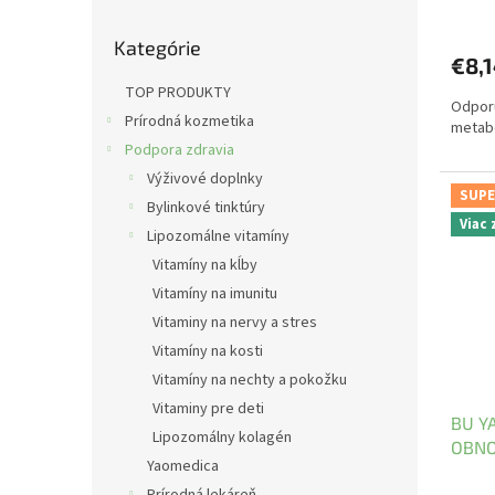
v
Preskočiť
Kategórie
kategórie
€8,
TOP PRODUKTY
Odporú
Prírodná kozmetika
metab
Podpora zdravia
Výživové doplnky
SUPE
Bylinkové tinktúry
Viac
Lipozomálne vitamíny
Vitamíny na kĺby
Vitamíny na imunitu
Vitaminy na nervy a stres
Vitamíny na kosti
Vitamíny na nechty a pokožku
Vitaminy pre deti
BU Y
Lipozomálny kolagén
OBNO
Yaomedica
Prírodná lekáreň