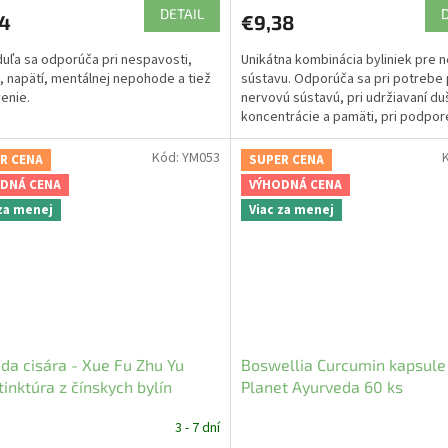
DETAIL
14
€9,38
uľa sa odporúča pri nespavosti,
Unikátna kombinácia byliniek pre 
, napätí, mentálnej nepohode a tiež
sústavu. Odporúča sa pri potrebe 
venie.
nervovú sústavú, pri udržiavaní d
koncentrácie a pamäti, pri podpor
periférnej...
Kód:
YM053
R CENA
SUPER CENA
DNÁ CENA
VÝHODNÁ CENA
 za menej
Viac za menej
da cisára - Xue Fu Zhu Yu
Boswellia Curcumin kapsule
tinktúra z čínskych bylín
Planet Ayurveda 60 ks
edica
3 - 7 dní