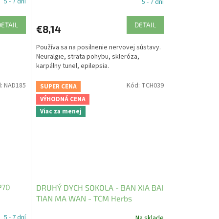
5 - 7 dní
5 - 7 dní
DETAIL
DETAIL
€8,14
Používa sa na posilnenie nervovej sústavy.
Neuralgie, strata pohybu, skleróza,
karpálny tunel, epilepsia.
d:
NAD185
Kód:
TCH039
SUPER CENA
VÝHODNÁ CENA
Viac za menej
P70
DRUHÝ DYCH SOKOLA - BAN XIA BAI
TIAN MA WAN - TCM Herbs
5 - 7 dní
Na sklade