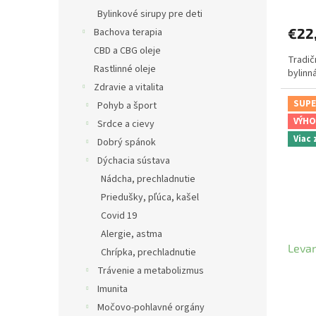
Bylinkové sirupy pre deti
€22
Bachova terapia
CBD a CBG oleje
Tradič
Rastlinné oleje
bylinn
Zdravie a vitalita
SUPE
Pohyb a šport
VÝHO
Srdce a cievy
Viac
Dobrý spánok
Dýchacia sústava
Nádcha, prechladnutie
Priedušky, pľúca, kašel
Covid 19
Alergie, astma
Levan
Chrípka, prechladnutie
Trávenie a metabolizmus
Imunita
Močovo-pohlavné orgány