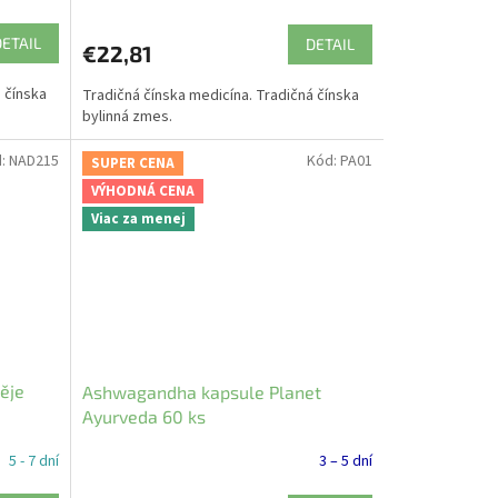
DETAIL
DETAIL
€22,81
 čínska
Tradičná čínska medicína. Tradičná čínska
bylinná zmes.
d:
NAD215
Kód:
PA01
SUPER CENA
VÝHODNÁ CENA
Viac za menej
ěje
Ashwagandha kapsule Planet
Ayurveda 60 ks
5 - 7 dní
3 – 5 dní