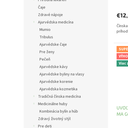
Čaje
€12
Zdravé nápoje
Ajurvédska medicína
Čínska
Mumio
príhod
Tribulus
Ajurvédske čaje
SUPE
Pre ženy
VÝHO
Pečeň
Viac
Ajurvédske kávy
Ajurvédske byliny na vlasy
Ajurvédske korenie
Ajurvédska kozmetika
Tradičná čínska medicína
Medicinálne huby
UVOĽ
Kombinácia bylín a húb
MA G
Zdravý životný stýl
Pre deti