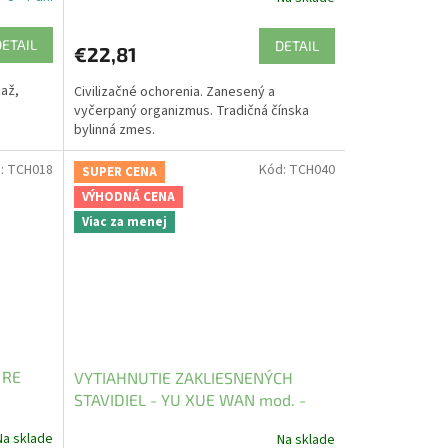
DETAIL
DETAIL
€22,81
ťaž,
Civilizačné ochorenia. Zanesený a
vyčerpaný organizmus. Tradičná čínska
bylinná zmes.
:
TCH018
Kód:
TCH040
SUPER CENA
VÝHODNÁ CENA
Viac za menej
 RE
VYTIAHNUTIE ZAKLIESNENÝCH
STAVIDIEL - YU XUE WAN mod. -
TCM Herbs
Na sklade
Na sklade