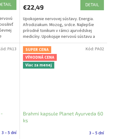
DETAIL
DETAIL
€22,49
nervovú
Upokojenie nervovej sústavy. Energia.
posilniť
Afrodiziakum. Mozog, srdce. Najlepšie
uševnej
prírodné tonikum v rámci ajurvédskej
e
medicíny. Upokojuje nervovú sústavu a
vracia energiu.
Kód:
PA13
Kód:
PA02
SUPER CENA
VÝHODNÁ CENA
Viac za menej
 -
Brahmi kapsule Planet Ayurveda 60
ks
3 – 5 dní
3 – 5 dní