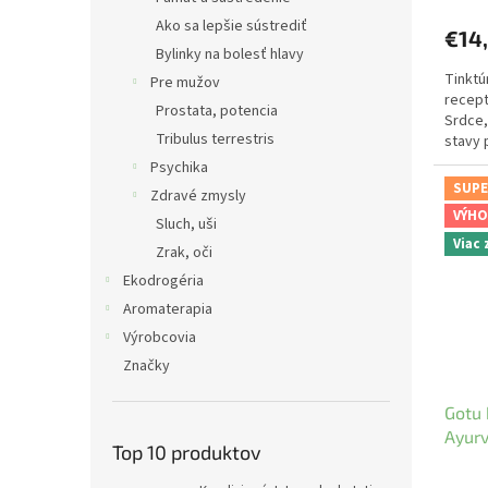
Ako sa lepšie sústrediť
€14
Bylinky na bolesť hlavy
Tinktú
Pre mužov
recept
Prostata, potencia
Srdce,
Tribulus terrestris
stavy 
Psychika
SUPE
Zdravé zmysly
VÝHO
Sluch, uši
Viac
Zrak, oči
Ekodrogéria
Aromaterapia
Výrobcovia
Značky
Gotu 
Ayurv
Top 10 produktov