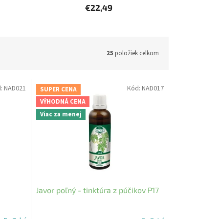
€22,49
25
položiek celkom
d:
NAD021
Kód:
NAD017
SUPER CENA
VÝHODNÁ CENA
Viac za menej
Javor poľný - tinktúra z púčikov P17