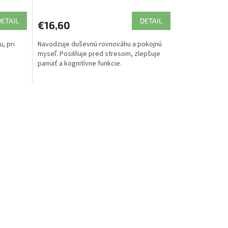
DETAIL
DETAIL
€16,60
, pri
Navodzuje duševnú rovnováhu a pokojnú
myseľ. Posilňuje pred stresom, zlepšuje
pamäť a kognitívne funkcie.