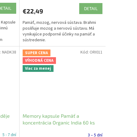
DETAIL
DETAIL
€22,49
. Kapsule
Pamäť, mozog, nervová sústava. Brahmi
innú
posilňuje mozog a nervovú sústavu. Má
vynikajúce podporné účinky na pamäť a
ým
sústredenie.
:
NADK38
Kód:
ORI011
SUPER CENA
VÝHODNÁ CENA
Viac za menej
aděje
Memory kapsule Pamäť a
koncentrácia Organic India 60 ks
5 - 7 dní
3 – 5 dní