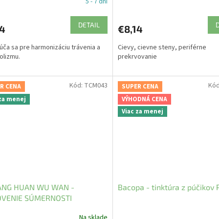
5 - 7 dní
DETAIL
14
€8,14
ča sa pre harmonizáciu trávenia a
Cievy, cievne steny, periférne
olizmu.
prekrvovanie
Kód:
TCM043
Kó
R CENA
SUPER CENA
 za menej
VÝHODNÁ CENA
Viac za menej
ANG HUAN WU WAN -
Bacopa - tinktúra z púčikov 
VENIE SÚMERNOSTI
Na sklade