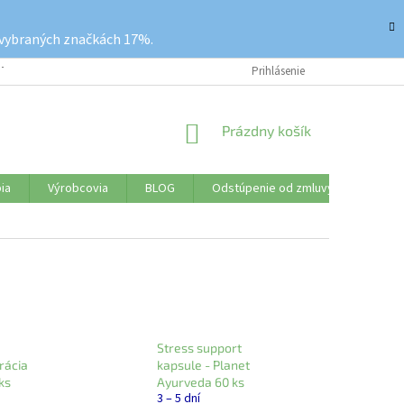
 vybraných značkách 17%.
ETKO O NÁKUPE
REKLAMAČNÝ PORIADOK
Prihlásenie
VRÁTENIE TOVARU
NÁKUPNÝ
Prázdny košík
KOŠÍK
ia
Výrobcovia
BLOG
Odstúpenie od zmluvy
Značk
Stress support
rácia
kapsule - Planet
ks
Ayurveda 60 ks
3 – 5 dní