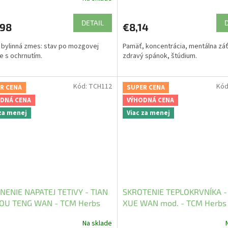
DETAIL
,98
€8,14
 bylinná zmes: stav po mozgovej
Pamäť, koncentrácia, mentálna zá
e s ochrnutím.
zdravý spánok, štúdium.
Kód:
TCH112
Kód
R CENA
SUPER CENA
DNÁ CENA
VÝHODNÁ CENA
 za menej
Viac za menej
NENIE NAPATEJ TETIVY - TIAN
SKROTENIE TEPLOKRVNÍKA -
OU TENG WAN - TCM Herbs
XUE WAN mod. - TCM Herbs
Na sklade