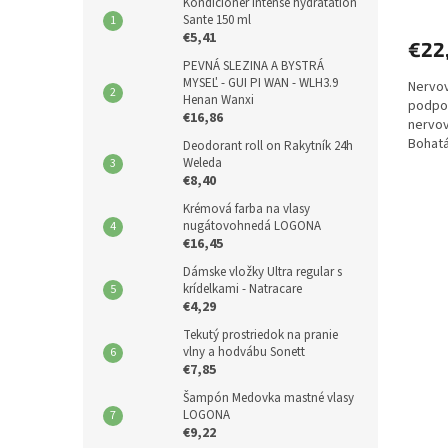
Kondicionér Intense hydratation
Sante 150 ml
€5,41
€22
PEVNÁ SLEZINA A BYSTRÁ
MYSEĽ - GUI PI WAN - WLH3.9
Nervov
Henan Wanxi
podpor
€16,86
nervov
Bohatá
Deodorant roll on Rakytník 24h
horčík.
Weleda
€8,40
Krémová farba na vlasy
nugátovohnedá LOGONA
€16,45
Dámske vložky Ultra regular s
krídelkami - Natracare
€4,29
Tekutý prostriedok na pranie
vlny a hodvábu Sonett
€7,85
Šampón Medovka mastné vlasy
LOGONA
€9,22