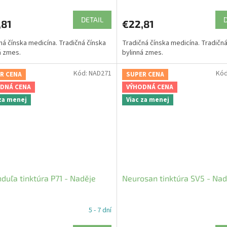
DETAIL
,81
€22,81
ná čínska medicína. Tradičná čínska
Tradičná čínska medicína. Tradičná
á zmes.
bylinná zmes.
Kód:
NAD271
Kó
R CENA
SUPER CENA
DNÁ CENA
VÝHODNÁ CENA
 za menej
Viac za menej
duľa tinktúra P71 - Naděje
Neurosan tinktúra SV5 - Nad
5 - 7 dní