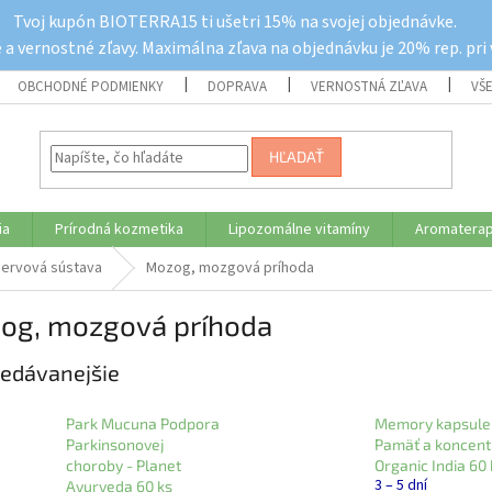
Tvoj kupón BIOTERRA15 ti ušetri 15% na svojej objednávke.
a vernostné zľavy. Maximálna zľava na objednávku je 20% rep. pri
OBCHODNÉ PODMIENKY
DOPRAVA
VERNOSTNÁ ZĽAVA
VŠ
HĽADAŤ
ia
Prírodná kozmetika
Lipozomálne vitamíny
Aromaterap
ervová sústava
Mozog, mozgová príhoda
og, mozgová príhoda
edávanejšie
Park Mucuna Podpora
Memory kapsule
Parkinsonovej
Pamäť a koncent
choroby - Planet
Organic India 60 
3 – 5 dní
Ayurveda 60 ks