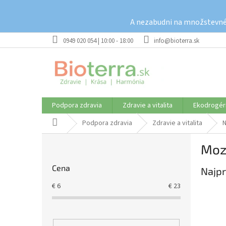
Prejsť
na
A nezabudni na množstevné 
obsah
0949 020 054 | 10:00 - 18:00
info@bioterra.sk
Podpora zdravia
Zdravie a vitalita
Ekodrogér
Domov
Podpora zdravia
Zdravie a vitalita
N
B
Moz
o
č
Cena
Najpr
n
ý
€
6
€
23
p
a
n