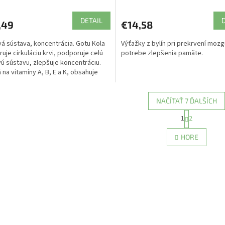
DETAIL
,49
€14,58
á sústava, koncentrácia. Gotu Kola
Výťažky z bylín pri prekrvení mozgu
uje cirkuláciu krvi, podporuje celú
potrebe zlepšenia pamäte.
ú sústavu, zlepšuje koncentráciu.
 na vitamíny A, B, E a K, obsahuje
NAČÍTAŤ 7 ĎALŠÍCH
S
1
2
O
t
r
v
HORE
á
l
n
á
k
d
o
a
v
c
a
i
n
e
i
e
p
r