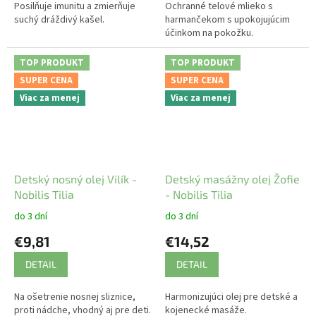
Posilňuje imunitu a zmierňuje
Ochranné telové mlieko s
suchý dráždivý kašel.
harmančekom s upokojujúcim
účinkom na pokožku.
TOP PRODUKT
TOP PRODUKT
SUPER CENA
SUPER CENA
Viac za menej
Viac za menej
Detský nosný olej Vilík -
Detský masážny olej Žofie
Nobilis Tilia
- Nobilis Tilia
do 3 dní
do 3 dní
€9,81
€14,52
DETAIL
DETAIL
Na ošetrenie nosnej sliznice,
Harmonizujúci olej pre detské a
proti nádche, vhodný aj pre deti.
kojenecké masáže.