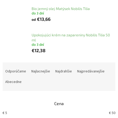
Bio jemný olej Matýsek Nobilis Tilia
do 3 dní
€13,66
od
Upokojujúci krém na zapareniny Nobilis Tilia 50
ml
do 3 dní
€12,38
R
a
Odporúčame
Najlacnejšie
Najdrahšie
Najpredávanejšie
d
e
Abecedne
n
i
e
Cena
p
r
€
5
€
50
o