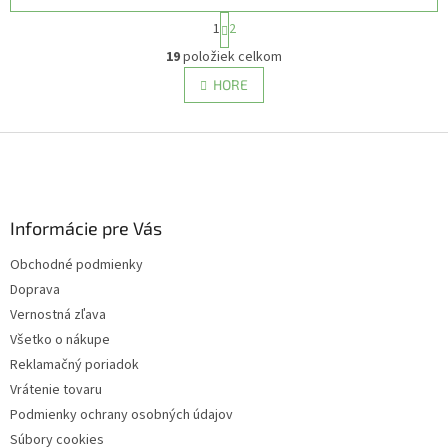
S
1
2
t
O
r
19
položiek celkom
v
á
l
HORE
n
á
k
d
o
v
Z
a
a
c
á
n
i
p
i
e
ä
e
p
Informácie pre Vás
t
r
i
v
Obchodné podmienky
e
k
Doprava
y
v
Vernostná zľava
ý
Všetko o nákupe
p
Reklamačný poriadok
i
s
Vrátenie tovaru
u
Podmienky ochrany osobných údajov
Súbory cookies