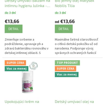
d
Detský umývací balzam na
Bio jemný olej Matýsek
u
intímnu hygienu Julinka -
Nobilis Tilia
k
Nobilis Tilia
do 3 dní
do 3 dní
t
€13,66
€13,66
o
od
v
DETAIL
DETAIL
Zmierňuje svrbenie a
Maximálne šetrná starostlivosť
podráždenie, upravuje ph a
o citlivú detskú pokožku už od
zdravú bakteriálnu rovnováhu v
narodenia. Podporuje vývoj
detskej intímnej oblasti. S
správnych ochranných funkcií
protizápalovými bylinkami.
pokožky.
SUPER CENA
TOP PRODUKT
Viac za menej
SUPER CENA
Viac za menej
Upokojujúci krém na
Detský umývací olej na