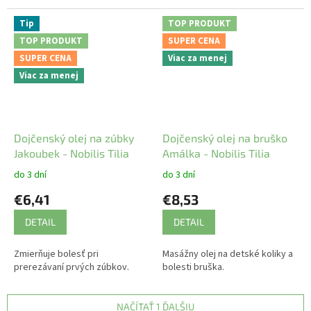
Tip
TOP PRODUKT
TOP PRODUKT
SUPER CENA
SUPER CENA
Viac za menej
Viac za menej
Dojčenský olej na zúbky
Dojčenský olej na bruško
Jakoubek - Nobilis Tilia
Amálka - Nobilis Tilia
do 3 dní
do 3 dní
€6,41
€8,53
DETAIL
DETAIL
Zmierňuje bolesť pri
Masážny olej na detské koliky a
prerezávaní prvých zúbkov.
bolesti bruška.
NAČÍTAŤ 1 ĎALŠIU