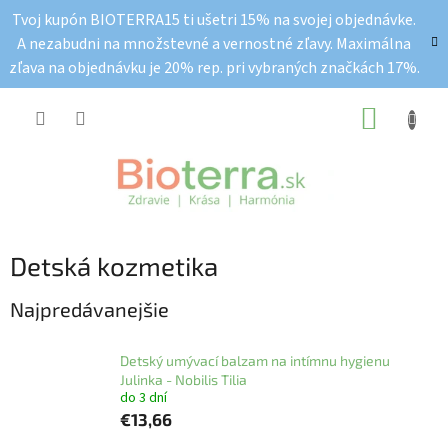
Prejsť
Tvoj kupón BIOTERRA15 ti ušetri 15% na svojej objednávke.
na
A nezabudni na množstevné a vernostné zľavy. Maximálna
obsah
zľava na objednávku je 20% rep. pri vybraných značkách 17%.
NÁKUP
KOŠÍK
Detská kozmetika
Najpredávanejšie
Detský umývací balzam na intímnu hygienu
Julinka - Nobilis Tilia
do 3 dní
€13,66