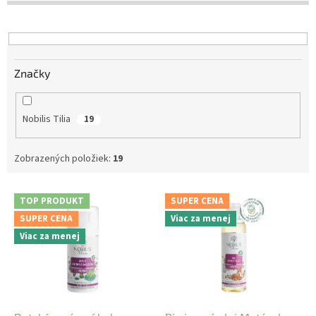
d
u
k
t
Značky
o
v
Nobilis Tilia
19
Zobrazených položiek:
19
V
TOP PRODUKT
SUPER CENA
ý
SUPER CENA
Viac za menej
p
Viac za menej
i
s
p
r
o