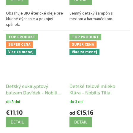
Obsahuje BIO éterické oleje pre
Jemný detský šampón s
kľudné dýchanie a pokojný
medom a harmančekom.
spánok.
TOP PRODUKT
TOP PRODUKT
SUPER CENA
SUPER CENA
Viac za menej
Viac za menej
Detský eukalyptový
Detské telové mlieko
balzam Davídek - Nobilis
Klára - Nobilis Tilia
Tilia
do 3 dní
do 3 dní
€11,10
€15,16
od
DETAIL
DETAIL