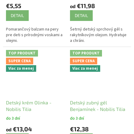
€5,55
€11,98
od
DETAIL
DETAIL
Pomarančový balzam na pery
Šetrný detský sprchový gél s
pre deti s prírodnými voskami a
rakytníkovým olejom. Hydratuje
olejmi.
a chráni.
TOP PRODUKT
TOP PRODUKT
SUPER CENA
SUPER CENA
Viac za menej
Viac za menej
Detský krém Olinka -
Detský zubný gél
Nobilis Tilia
Benjamínek - Nobilis Tilia
do 3 dní
do 3 dní
€13,04
€12,38
od