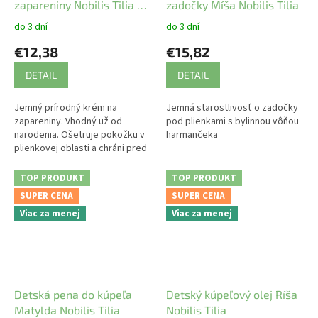
zapareniny Nobilis Tilia 50
zadočky Míša Nobilis Tilia
ml
do 3 dní
do 3 dní
€12,38
€15,82
DETAIL
DETAIL
Jemný prírodný krém na
Jemná starostlivosť o zadočky
zapareniny. Vhodný už od
pod plienkami s bylinnou vôňou
narodenia. Ošetruje pokožku v
harmančeka
plienkovej oblasti a chráni pred
vlhkosťou.
TOP PRODUKT
TOP PRODUKT
SUPER CENA
SUPER CENA
Viac za menej
Viac za menej
Detská pena do kúpeľa
Detský kúpeľový olej Ríša
Matylda Nobilis Tilia
Nobilis Tilia