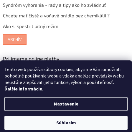
Syndróm vyhorenia - rady a tipy ako ho zvládnuť
Chcete mať čisté a voňavé prádlo bez chemikálií ?
Ako si spestriť pitný režim
ARCHÍV
Prijímame online platby
Tento web používa súbory cookies, aby sme Vám umožnili
pohodlné používanie webu a vďaka analýze prevádzky webu
neustále zlepšovali jeho funkcie, výkon a použiteľnosť.
Ďalšie informácie
.
Vytvoril Shoptet
Nastavenie
Copyright 2026
Bioterra.sk
. Všetky práva vyhradené.
Upraviť
Súhlasím
nastavenie cookies