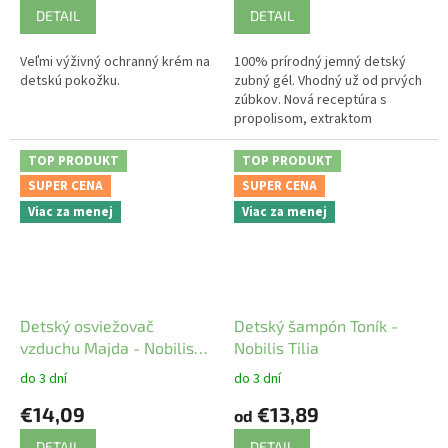
DETAIL
DETAIL
Veľmi výživný ochranný krém na
100% prírodný jemný detský
detskú pokožku.
zubný gél. Vhodný už od prvých
zúbkov. Nová receptúra s
propolisom, extraktom
grapefruitových jadier a
stéviou.
TOP PRODUKT
TOP PRODUKT
SUPER CENA
SUPER CENA
Viac za menej
Viac za menej
Detský osviežovač
Detský šampón Toník -
vzduchu Majda - Nobilis
Nobilis Tilia
Tilia
do 3 dní
do 3 dní
€14,09
€13,89
od
DETAIL
DETAIL