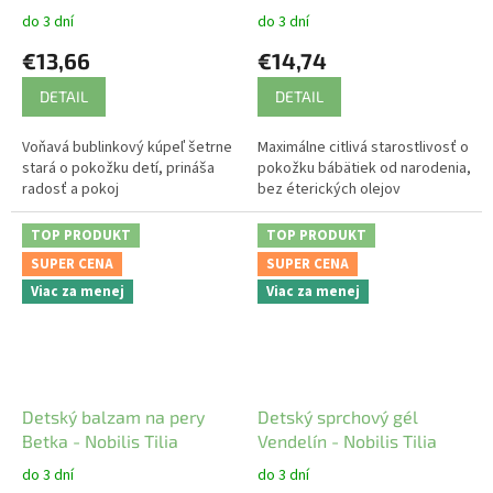
do 3 dní
do 3 dní
€13,66
€14,74
DETAIL
DETAIL
Voňavá bublinkový kúpeľ šetrne
Maximálne citlivá starostlivosť o
stará o pokožku detí, prináša
pokožku bábätiek od narodenia,
radosť a pokoj
bez éterických olejov
TOP PRODUKT
TOP PRODUKT
SUPER CENA
SUPER CENA
Viac za menej
Viac za menej
Detský balzam na pery
Detský sprchový gél
Betka - Nobilis Tilia
Vendelín - Nobilis Tilia
do 3 dní
do 3 dní