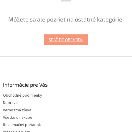
Môžete sa ale pozrieť na ostatné kategórie.
SPÄŤ DO OBCHODU
Z
á
p
ä
Informácie pre Vás
t
i
Obchodné podmienky
e
Doprava
Vernostná zľava
Všetko o nákupe
Reklamačný poriadok