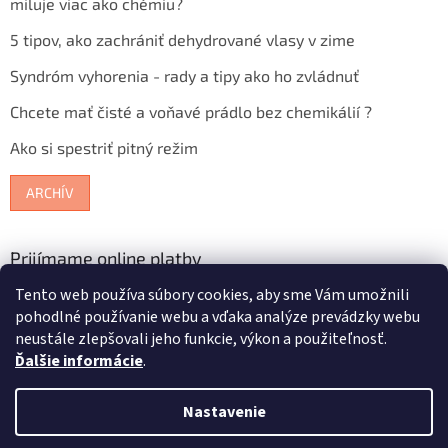
miluje viac ako chémiu?
5 tipov, ako zachrániť dehydrované vlasy v zime
Syndróm vyhorenia - rady a tipy ako ho zvládnuť
Chcete mať čisté a voňavé prádlo bez chemikálií ?
Ako si spestriť pitný režim
ARCHÍV
Prijímame online platby
Tento web používa súbory cookies, aby sme Vám umožnili
pohodlné používanie webu a vďaka analýze prevádzky webu
neustále zlepšovali jeho funkcie, výkon a použiteľnosť.
Ďalšie informácie
.
Vytvoril Shoptet
Nastavenie