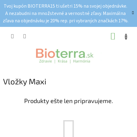
Prejsť
Tvoj kupón BIOTERRA15 ti ušetri 15% na svojej objednávke.
na
A nezabudni na množstevné a vernostné zľavy. Maximálna
obsah
zľava na objednávku je 20% rep. pri vybraných značkách 17%.
NÁKUP
KOŠÍK
Vložky Maxi
Produkty ešte len pripravujeme.