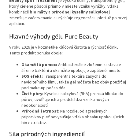
Beauty Spot Treatment
je vysoko účinný, transparentný gél,
ktorý cielene pôsobí priamo v mieste vzniku vyrážky. Vďaka
kombinácii
bio mäty
a
prírodnej kyseliny salicylovej
zmenšuje začervenanie a urýchľuje regeneráciu pleti už po prvej
aplikácii.
Hlavné výhody gélu Pure Beauty
V roku 2026 je v kozmetike kľúčová čistota a rýchlosť účinku.
Tento produkt ponúka oboje:
Okamžitá pomoc:
Antibakteriálne zloženie zastavuje
šírenie baktérií a okamžite upokojuje zapálené miesto.
SOS efekt:
Transparentná textúra zasychá do
neviditeľného filmu, takže gél môžete bez obáv použiť aj
pod make-up počas dňa.
Čisté póry:
Kyselina salicylová (BHA) preniká hlboko do
pórov, uvoľňuje ich a predchádza vzniku nových
nedokonalostí.
Prírodná šetrnosť:
Na rozdiel od agresívnych
prípravkov pleť nevysušuje vďaka obsahu upokojujúcich
bio extraktov.
Sila prírodných ingrediencií