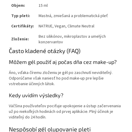
Objem:
15 ml
Typ pleti:
Mastná, zmiešaná a problematická pleť
Certifikáty:
NATRUE, Vegan, Climate Neutral
Bez silikónov, mikroplastov a umelých
Zloženie:
konzervantov
Často kladené otázky (FAQ)
Môžem gél použiť aj počas dňa cez make-up?
Áno, vďaka číremu zloženiu je gél po zaschnutí neviditeľný.
Odporúčame však naniesť ho pod make-up pre lepšie
vstrebanie účinných látok.
Kedy uvidím výsledky?
Väčšina používateľov pociťuje upokojenie a ústup začervenania
už po niekoľkých hodinách od prvej aplikácie. Plný účinok je
viditeľný do 24 hodín.
Nespôsobí gél olupovanie pleti