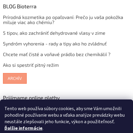
BLOG Bioterra
Prírodná kozmetika po opaľovaní: Prečo ju vaša pokožka
miluje viac ako chémiu?
5 tipov, ako zachrániť dehydrované vlasy v zime
Syndróm vyhorenia - rady a tipy ako ho zvládnuť
Chcete mať čisté a voňavé prádlo bez chemikálií ?
Ako si spestriť pitný režim
ARCHÍV
Prijímame online platby
Tento web používa súbory cookies, aby sme Vám umožnili
pohodlné používanie webu a vďaka analýze prevádzky webu
neustále zlepšovali jeho funkcie, výkon a použiteľnosť.
Ďalšie informácie
.