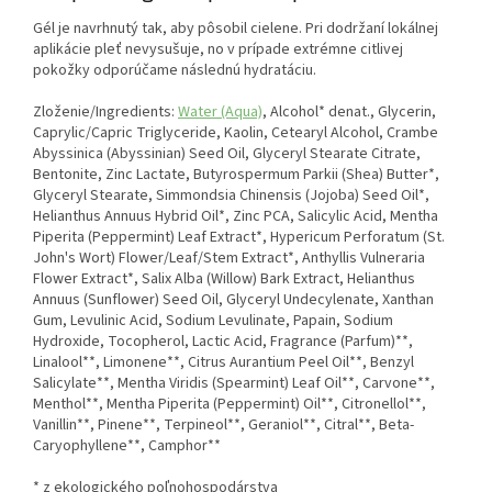
Gél je navrhnutý tak, aby pôsobil cielene. Pri dodržaní lokálnej
aplikácie pleť nevysušuje, no v prípade extrémne citlivej
pokožky odporúčame následnú hydratáciu.
Zloženie/Ingredients:
Water (Aqua)
, Alcohol* denat., Glycerin,
Caprylic/Capric Triglyceride, Kaolin, Cetearyl Alcohol, Crambe
Abyssinica (Abyssinian) Seed Oil, Glyceryl Stearate Citrate,
Bentonite, Zinc Lactate, Butyrospermum Parkii (Shea) Butter*,
Glyceryl Stearate, Simmondsia Chinensis (Jojoba) Seed Oil*,
Helianthus Annuus Hybrid Oil*, Zinc PCA, Salicylic Acid, Mentha
Piperita (Peppermint) Leaf Extract*, Hypericum Perforatum (St.
John's Wort) Flower/Leaf/Stem Extract*, Anthyllis Vulneraria
Flower Extract*, Salix Alba (Willow) Bark Extract, Helianthus
Annuus (Sunflower) Seed Oil, Glyceryl Undecylenate, Xanthan
Gum, Levulinic Acid, Sodium Levulinate, Papain, Sodium
Hydroxide, Tocopherol, Lactic Acid, Fragrance (Parfum)**,
Linalool**, Limonene**, Citrus Aurantium Peel Oil**, Benzyl
Salicylate**, Mentha Viridis (Spearmint) Leaf Oil**, Carvone**,
Menthol**, Mentha Piperita (Peppermint) Oil**, Citronellol**,
Vanillin**, Pinene**, Terpineol**, Geraniol**, Citral**, Beta-
Caryophyllene**, Camphor**
* z ekologického poľnohospodárstva