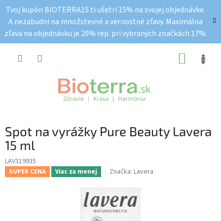
Prejsť
Tvoj kupón BIOTERRA15 ti ušetri 15% na svojej objednávke.
na
A nezabudni na množstevné a vernostné zľavy. Maximálna
obsah
zľava na objednávku je 20% rep. pri vybraných značkách 17%.
NÁKUP
KOŠÍK
Spot na vyrážky Pure Beauty Lavera
15 ml
LAV319935
Značka:
Lavera
SUPER CENA
Viac za menej