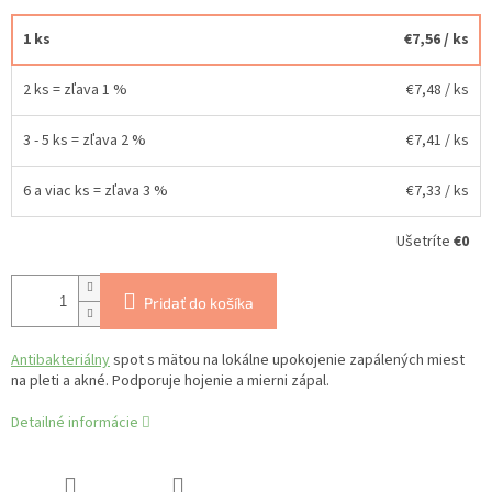
1 ks
€7,56
/ ks
2 ks = zľava 1 %
€7,48
/ ks
3 - 5 ks = zľava 2 %
€7,41
/ ks
6 a viac ks = zľava 3 %
€7,33
/ ks
Ušetríte
€0
Pridať do košíka
Antibakteriálny
spot s mätou na lokálne upokojenie zapálených miest
na pleti a akné. Podporuje hojenie a mierni zápal.
Detailné informácie