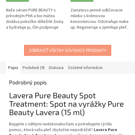
Naše sérum PURE BEAUTY s
Zamatovo jemné odličovacie
prírodným PHA a bio mätou
mlieko s krémovou
dodáva pokožke dôležité živiny
konzistenciou. Odstraňuje make
a hydratuje ju, čím podporuje
up. Regeneruje a zjemňuje pleť.
prirodzenú regeneráciu
pokožky.
ZOBRAZIŤ VŠETKY SÚVISIACE PRODUKTY
Popis
Podobné (9)
Diskusia
Ostatné informácie
Podrobný popis
Lavera Pure Beauty Spot
Treatment: Spot na vyrážky Pure
Beauty Lavera (15 ml)
Bojujete s náhlymi nedokonalosťami a potrebujete rýchlu
pomoc, ktorá vašu pleť zbytočne nepodráždi?
Lavera Pure