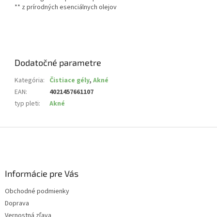
** z prírodných esenciálnych olejov
Dodatočné parametre
Kategória
:
Čistiace gély
,
Akné
EAN
:
4021457661107
typ pleti
:
Akné
Z
á
p
ä
Informácie pre Vás
t
i
Obchodné podmienky
e
Doprava
Vernostná zľava