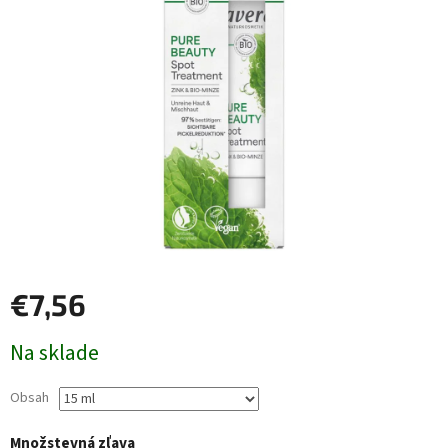
€7,56
Jednotková
Na sklade
cena:
Obsah
Množstevná zľava