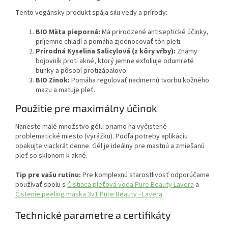
Tento vegánsky produkt spája silu vedy a prírody:
BIO Mäta pieporná:
Má prirodzené antiseptické účinky,
príjemne chladí a pomáha zjednocovať tón pleti.
Prírodná Kyselina Salicylová (z kôry vŕby):
Známy
bojovník proti akné, ktorý jemne exfoliuje odumreté
bunky a pôsobí protizápalovo.
BIO Zinok:
Pomáha regulovať nadmernú tvorbu kožného
mazu a matuje pleť.
Použitie pre maximálny účinok
Naneste malé množstvo gélu priamo na vyčistené
problematické miesto (vyrážku). Podľa potreby aplikáciu
opakujte viackrát denne. Gél je ideálny pre mastnú a zmiešanú
pleť so sklonom k akné.
Tip pre vašu rutinu:
Pre komplexnú starostlivosť odporúčame
používať spolu s
Čistiaca pleťová voda Pure Beauty Lavera
a
Čistenie peeling maska 3v1 Pure Beauty - Lavera
.
Technické parametre a certifikáty