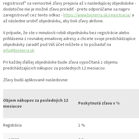
registrovať" sa vernostné zľavy prejavia až v nasledujúcej objednávke -
dodatočne nie je možné zľavu priradiť - preto odporúčame sa najprv
zaregistrovať cez tento odkaz -
https://www.bioterra.sk/registracia/
a
až následne urobiť objednávku, aby boli zľavy aktívne.
V prípade, že ste v minulosti robili objednávku bez registrácie alebo
prihlásenia z rovnakej emailovej adresy a chcete svoje predchádzajúce
objednávky zaradiť pod Váš účet môžete o to požiadať na
info@bioterra.sk
Pri každej ďalšej objednávke bude zľava vypočítaná z objemu
predchádzajúcich nákupov za poslednych 12 mesiacov.
Zľavy budú aplikované nasledovne:
Objem nákupov za posledných 12
Poskytnutá zľava v %
mesiacov
Registrácia
1 %