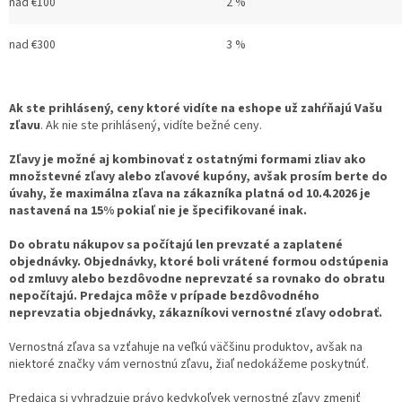
nad €100
2 %
nad €300
3 %
Ak ste prihlásený, ceny ktoré vidíte na eshope už zahŕňajú Vašu
zľavu
. Ak nie ste prihlásený, vidíte bežné ceny.
Zľavy je možné aj kombinovať z ostatnými formami zliav ako
množstevné zľavy alebo zľavové kupóny, avšak prosím berte do
úvahy, že maximálna zľava na zákazníka platná od 10.4.2026 je
nastavená na 15% pokiaľ nie je špecifikované inak.
Do obratu nákupov sa počítajú len prevzaté a zaplatené
objednávky. Objednávky, ktoré boli vrátené formou odstúpenia
od zmluvy alebo bezdôvodne neprevzaté sa rovnako do obratu
nepočítajú. Predajca môže v prípade bezdôvodného
neprevzatia objednávky, zákazníkovi vernostné zľavy odobrať.
Vernostná zľava sa vzťahuje na veľkú väčšinu produktov, avšak na
niektoré značky vám vernostnú zľavu, žiaľ nedokážeme poskytnúť.
Predajca si vyhradzuje právo kedykoľvek vernostné zľavy zmeniť