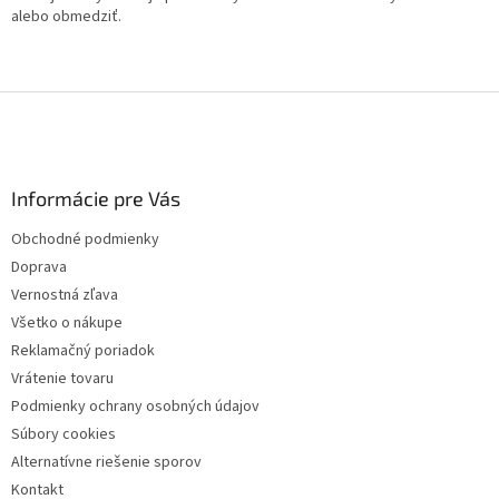
alebo obmedziť.
Z
á
p
ä
Informácie pre Vás
t
i
Obchodné podmienky
e
Doprava
Vernostná zľava
Všetko o nákupe
Reklamačný poriadok
Vrátenie tovaru
Podmienky ochrany osobných údajov
Súbory cookies
Alternatívne riešenie sporov
Kontakt