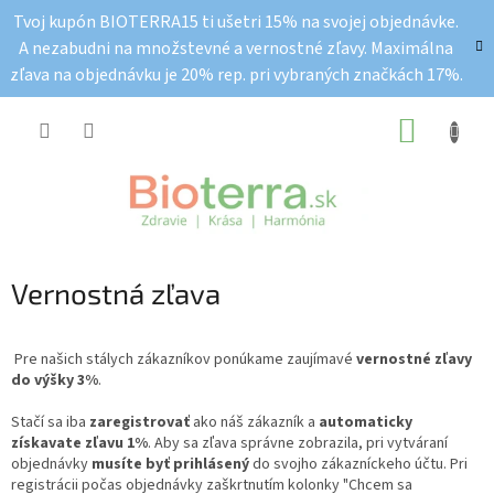
Prejsť
Tvoj kupón BIOTERRA15 ti ušetri 15% na svojej objednávke.
na
A nezabudni na množstevné a vernostné zľavy. Maximálna
obsah
zľava na objednávku je 20% rep. pri vybraných značkách 17%.
NÁKUP
KOŠÍK
Vernostná zľava
Pre našich stálych zákazníkov ponúkame zaujímavé
vernostné zľavy
do výšky 3%
.
Stačí sa iba
zaregistrovať
ako náš zákazník a
automaticky
získavate zľavu 1%
. Aby sa zľava správne zobrazila, pri vytváraní
objednávky
musíte byť prihlásený
do svojho zákazníckeho účtu. Pri
registrácii počas objednávky zaškrtnutím kolonky "Chcem sa