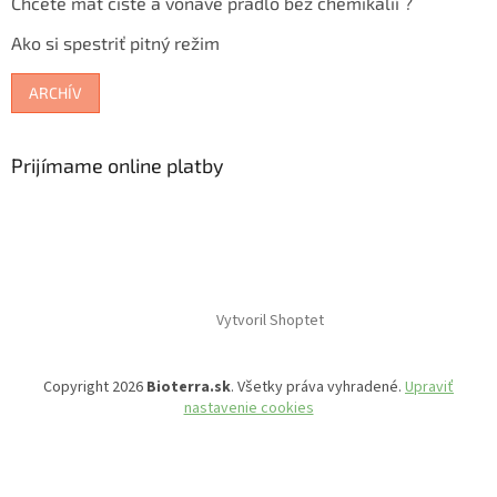
Chcete mať čisté a voňavé prádlo bez chemikálií ?
Ako si spestriť pitný režim
ARCHÍV
Prijímame online platby
Vytvoril Shoptet
Copyright 2026
Bioterra.sk
. Všetky práva vyhradené.
Upraviť
nastavenie cookies