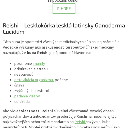
86
položiek celkom
v
á
l
HORE
n
á
k
d
o
v
Reishi – Lesklokôrka lesklá latinsky Ganoderma
a
a
c
Lucidum
n
i
i
e
Táto huba je spomedzi všetkých medicinálnych húb asi najznámejšia.
e
p
Vedecké výskumy ako aj skúsenosti terapeutov čínskej medicíny
r
naznačujú, že
huba Reishi
je nápomocná hlavne na:
v
k
posilnenie
imunity
y
odbúravanie stresu
v
nespavosť
ý
detoxikácia organizmu
, pečene
p
únava
i
zvýšený cholesterol
s
padanie vlasov
u
celulitída
Ako vidieť
vlastnosti Reishi
sú veľmi všestranné. Vysoký obsah
polysacharidov a antioxidantov predurčuje Reishi na riešenie aj tých
najzávažnejších ochorení. Nie nadarmo sa
Reishi
nazýva aj huba
nesmrteľnosti. Mnohé problémy dnešného človeka spolu veľmi úzko