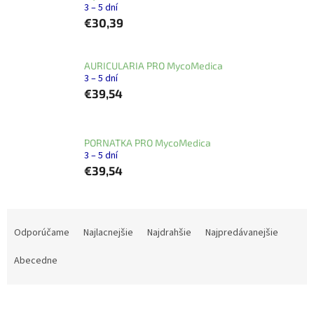
3 – 5 dní
€30,39
AURICULARIA PRO MycoMedica
3 – 5 dní
€39,54
PORNATKA PRO MycoMedica
3 – 5 dní
€39,54
R
a
Odporúčame
Najlacnejšie
Najdrahšie
Najpredávanejšie
d
e
Abecedne
n
i
e