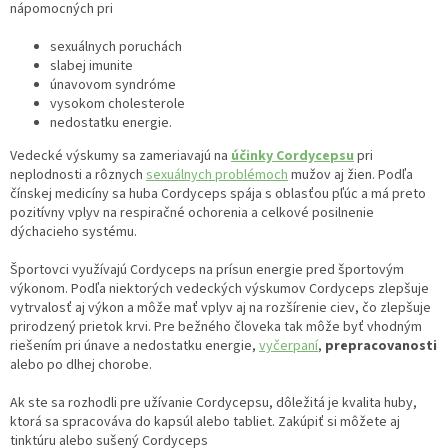
nápomocných pri
sexuálnych poruchách
slabej imunite
únavovom syndróme
vysokom cholesterole
nedostatku energie.
Vedecké výskumy sa zameriavajú na
účinky Cordycepsu
pri
neplodnosti a rôznych
sexuálnych problémoch
mužov aj žien. Podľa
čínskej medicíny sa huba Cordyceps spája s oblasťou pľúc a má preto
pozitívny vplyv na respiračné ochorenia a celkové posilnenie
dýchacieho systému.
Športovci využívajú Cordyceps na prísun energie pred športovým
výkonom. Podľa niektorých vedeckých výskumov Cordyceps zlepšuje
vytrvalosť aj výkon a môže mať vplyv aj na rozšírenie ciev, čo zlepšuje
prirodzený prietok krvi. Pre bežného človeka tak môže byť vhodným
riešením pri únave a nedostatku energie,
vyčerpaní
,
prepracovanosti
alebo po dlhej chorobe.
Ak ste sa rozhodli pre užívanie Cordycepsu, dôležitá je kvalita huby,
ktorá sa spracováva do kapsúl alebo tabliet. Zakúpiť si môžete aj
tinktúru alebo sušený Cordyceps