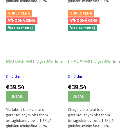
glukánu minimálne 30 %.
glukánu minimálne 30 %.
Obsahuje biotín. Podporuje
Trávenie, slezina,
kvalitu vlasov.
aminokyseliny, vitamíny,
SUPER CENA
SUPER CENA
minerály, elixír života, vitalita,...
VÝHODNÁ CENA
VÝHODNÁ CENA
Viac za menej
Viac za menej
MAITAKE PRO MycoMedica
CHAGA PRO MycoMedica
3 – 5 dní
3 – 5 dní
€39,54
€39,54
DETAIL
DETAIL
Maitake v bio kvalite s
Chaga v bio kvalite s
garantovaným obsahom
garantovaným obsahom
betaglukánov beta 1,3/1,6
betaglukánov beta 1,3/1,6
glukánu minimálne 30 %.
glukánu minimálne 30 %.