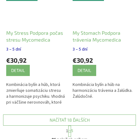
My Stress Podpora počas
My Stomach Podpora
stresu Mycomedica
trávenia Mycomedica
3 – 5 dní
3 – 5 dní
€30,92
€30,92
DETAIL
DETAIL
Kombinácia bylín a húb, ktorá
Kombinácia bylín a húb na
zmierňuje somatizáciu stresu
harmonizáciu trávenia a žalúdka.
a harmonizuje psychiku. Vhodná
Žalúdočné.
pri väčšine nerovnováh, ktoré
sa zhoršujú vplyvom stresu.
NAČÍTAŤ 18 ĎALŠÍCH
S
1
5
t
O
r