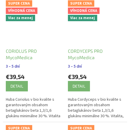
v krvi.
SUPER CENA
SUPER CENA
VÝHODNÁ CENA
VÝHODNÁ CENA
Viac za menej
Viac za menej
CORIOLUS PRO
CORDYCEPS PRO
MycoMedica
MycoMedica
3 – 5 dní
3 – 5 dní
€39,54
€39,54
DETAIL
DETAIL
Huba Coriolus v bio kvalite s
Huba Cordyceps v bio kvalite s
garantovaným obsahom
garantovaným obsahom
betaglukánov beta 1,3/1,6
betaglukánov beta 1,3/1,6
glukánu minimálne 30 %. Vitalita
glukánu minimálne 30 %. Vitalita,
na fyzickej aj psychickej úrovni.
fyzická výkonnosť, vytrvalosť,
libido.
SUPER CENA
SUPER CENA