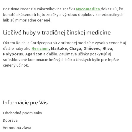
Pozitívne recenzie zákazníkov na značku
Mycomedica
dokazujú, že
bohaté skúsenosti tejto značky s výrobou doplnkov z medicinálnych
húb sú mimoriadne cenené.
Liečivé huby v tradičnej čínskej medicíne
Okrem Reishi a Cordycepsu sú v prírodnej medicíne vysoko cenené aj
ďalšie huby ako
Hericium
, Maitake, Chaga, Ohňovec, Hliva,
Polyporus, Agaricon
a ďalšie. Zaujímavé účinky poskytujú aj
sofistikované kombinácie liečivých húb a čínskych bylín pre lepšie
cielený účinok.
Z
á
p
ä
Informácie pre Vás
t
i
Obchodné podmienky
e
Doprava
Vernostná zľava