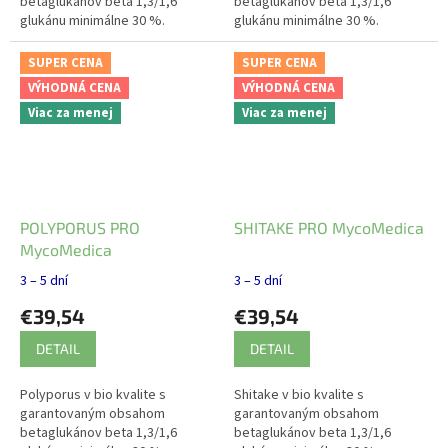
betaglukánov beta 1,3/1,6
betaglukánov beta 1,3/1,6
glukánu minimálne 30 %.
glukánu minimálne 30 %.
Harmonizuje organizmus.
Harmonizuje organizmus.
Odstraňuje škodlivú vlhkosť a
Odstraňuje vlhké teplo a
SUPER CENA
SUPER CENA
posilňuje slezinu.
stagnáciu krvi.
VÝHODNÁ CENA
VÝHODNÁ CENA
Viac za menej
Viac za menej
POLYPORUS PRO
SHITAKE PRO MycoMedica
MycoMedica
3 – 5 dní
3 – 5 dní
€39,54
€39,54
DETAIL
DETAIL
Polyporus v bio kvalite s
Shitake v bio kvalite s
garantovaným obsahom
garantovaným obsahom
betaglukánov beta 1,3/1,6
betaglukánov beta 1,3/1,6