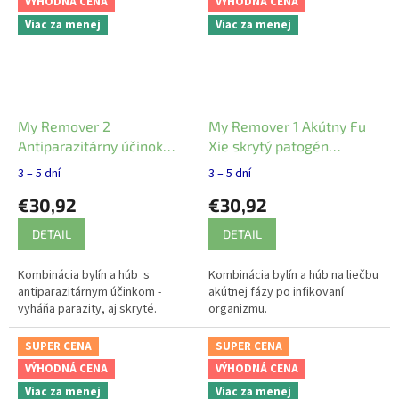
VÝHODNÁ CENA
VÝHODNÁ CENA
Viac za menej
Viac za menej
My Remover 2
My Remover 1 Akútny Fu
Antiparazitárny účinok
Xie skrytý patogén
Mycomedica
Mycomedica
3 – 5 dní
3 – 5 dní
€30,92
€30,92
DETAIL
DETAIL
Kombinácia bylín a húb s
Kombinácia bylín a húb na liečbu
antiparazitárnym účinkom -
akútnej fázy po infikovaní
vyháňa parazity, aj skryté.
organizmu.
SUPER CENA
SUPER CENA
VÝHODNÁ CENA
VÝHODNÁ CENA
Viac za menej
Viac za menej