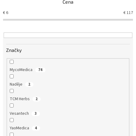
Cena
p
r
€
6
€
117
o
d
u
k
t
Značky
o
v
MycoMedica
74
Naděje
2
TCM Herbs
2
Vesantech
3
YaoMedica
4