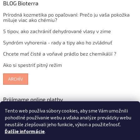
BLOG Bioterra
Prírodná kozmetika po opaľovaní: Prečo ju vaša pokožka
miluje viac ako chémiu?
5 tipov, ako zachrániť dehydrované vlasy v zime
Syndróm vyhorenia - rady a tipy ako ho zvládnuť
Chcete mať čisté a voňavé prádlo bez chemikálií ?
Ako si spestriť pitný režim
ARCHÍV
Prijímame online platby
Tento web používa súbory cookies, aby sme Vám umožnili
pohodlné používanie webu a vďaka analýze prevádzky webu
neustále zlepšovali jeho funkcie, výkon a použiteľnosť.
Ďalšie informácie
.