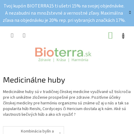
Prejsť
Tvoj kupón BIOTERRA15 ti ušetri 15% na svojej objednávke.
na
A nezabudni na množstevné a vernostné zľavy. Maximálna
obsah
zľava na objednávku je 20% rep. pri vybraných značkách 17%.
NÁKUP
KOŠÍK
Medicinálne huby
Medicinálne huby sú v tradičnej čínskej medicíne využívané už tisícročia
pre ich unikátne zloženie prospešné pre zdravie. Pozitívne účinky
čínskej medicíny pre harmóniu organizmu sú známe už aj u nás a tak sa
popularita húb Reishi, Cordyceps či Hericium dostala aj k nám. Aké sú
vlastnosti liečivých húb a ako ich využiť ?
Kombinácia bylín a