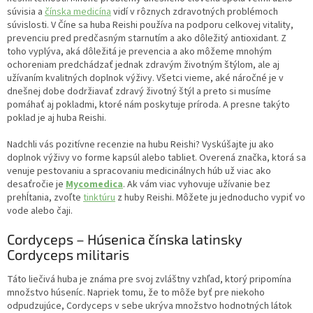
súvisia a
čínska medicína
vidí v rôznych zdravotných problémoch
súvislosti. V Číne sa huba Reishi používa na podporu celkovej vitality,
prevenciu pred predčasným starnutím a ako dôležitý antioxidant. Z
toho vyplýva, aká dôležitá je prevencia a ako môžeme mnohým
ochoreniam predchádzať jednak zdravým životným štýlom, ale aj
užívaním kvalitných doplnok výživy. Všetci vieme, aké náročné je v
dnešnej dobe dodržiavať zdravý životný štýl a preto si musíme
pomáhať aj pokladmi, ktoré nám poskytuje príroda. A presne takýto
poklad je aj huba Reishi.
Nadchli vás pozitívne recenzie na hubu Reishi? Vyskúšajte ju ako
doplnok výživy vo forme kapsúl alebo tabliet. Overená značka, ktorá sa
venuje pestovaniu a spracovaniu medicinálnych húb už viac ako
desaťročie je
Mycomedica
. Ak vám viac vyhovuje užívanie bez
prehĺtania, zvoľte
tinktúru
z huby Reishi. Môžete ju jednoducho vypiť vo
vode alebo čaji.
Cordyceps – Húsenica čínska latinsky
Cordyceps militaris
Táto liečivá huba je známa pre svoj zvláštny vzhľad, ktorý pripomína
množstvo húseníc. Napriek tomu, že to môže byť pre niekoho
odpudzujúce, Cordyceps v sebe ukrýva množstvo hodnotných látok