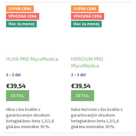
Slezina, žalúdok, metabolizmus,
Vitamíny, minerály, stopové
harmonizácia.
prvky, aminokyseliny.
SUPER CENA
SUPER CENA
VÝHODNÁ CENA
VÝHODNÁ CENA
Viac za menej
Viac za menej
HLIVA PRO MycoMedica
HERICIUM PRO
MycoMedica
3 – 5 dní
3 – 5 dní
€39,54
€39,54
DETAIL
DETAIL
Hliva v bio kvalite s
Huba Hericium v bio kvalite s
garantovaným obsahom
garantovaným obsahom
betaglukánov beta 1,3/1,6
betaglukánov beta 1,3/1,6
glukánu minimálne 30 %.
glukánu minimálne 30 %.
Vitamíny, minerály, hladina tukov
Žalúdok , slezina.