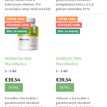
kávou, hubou reishi a
garantovaným obsahom
kokosovým mliekom. Pre
betaglukánov beta 1,3/1,6
osviežujúci ranný rituál na každý
glukánu minimálne 30 %.
deň.
Harmonizuje organizmus.
Vitamíny, minerály,
SUPER CENA
SUPER CENA
polysacharidy.
VÝHODNÁ CENA
VÝHODNÁ CENA
Viac za menej
Viac za menej
PORNATKA PRO
OHŇOVEC PRO
MycoMedica
MycoMedica
3 – 5 dní
3 – 5 dní
€39,54
€39,54
DETAIL
DETAIL
Pornatka v bio kvalite s
Ohňovec v bio kvalite s
garantovaným obsahom
garantovaným obsahom