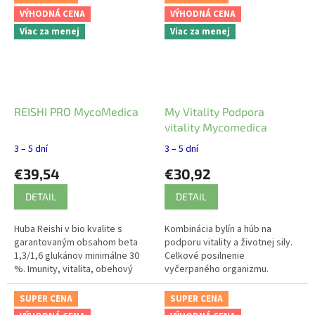
VÝHODNÁ CENA
VÝHODNÁ CENA
Viac za menej
Viac za menej
REISHI PRO MycoMedica
My Vitality Podpora
vitality Mycomedica
3 – 5 dní
3 – 5 dní
€39,54
€30,92
DETAIL
DETAIL
Huba Reishi v bio kvalite s
Kombinácia bylín a húb na
garantovaným obsahom beta
podporu vitality a životnej sily.
1,3/1,6 glukánov minimálne 30
Celkové posilnenie
%. Imunity, vitalita, obehový
vyčerpaného organizmu.
systém. Cholesterol.
SUPER CENA
SUPER CENA