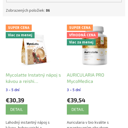
Zobrazených položiek:
86
V
SUPER CENA
SUPER CENA
ý
Viac za menej
VÝHODNÁ CENA
p
Viac za menej
i
s
p
r
o
d
Mycolatte Instatný nápoj s
AURICULARIA PRO
u
kávou a reishi
MycoMedica
k
MycoMedica
3 – 5 dní
3 – 5 dní
t
€30,39
€39,54
o
v
DETAIL
DETAIL
Lahodný instantný nápoj s
Auricularia v bio kvalite s