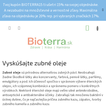
Prejsť
Tvoj kupón BIOTERRA15 ti ušetri 15% na svojej objednávke.
na
A nezabudni na množstevné a vernostné zľavy. Maximálna
obsah
zľava na objednávku je 20% rep. pri vybraných značkách 17%.
NÁKUP
KOŠÍK
Vyskúšajte zubné oleje
Zubné oleje
sú prírodnou alternatívou zubných pást. Neobsahujú
žiadne škodlivé látky ako konzervanty, farbivá, penivé látky, parfémy,
emulgátory a pod. Ich účinnosť spočíva v správnom výbere éterických
olejov, ich vzájomnej kombinácii a správnemu pomeru v konkrétnych
výrobkoch. Niektoré éterické oleje majú veľmi silné antimikrobiálne,
antiseptické a antibakteriálne účinky. Zabraňujú tak množeniu baktérií v
ústnej dutine, čo je najčastejšia príčina zubného kazu, zápalov, tvorby
zubného kameňa a zubného kazu.