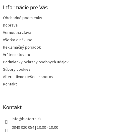
ä
Informácie pre Vás
t
i
Obchodné podmienky
e
Doprava
Vernostná zľava
Všetko o nákupe
Reklamačný poriadok
Vrátenie tovaru
Podmienky ochrany osobných údajov
Súbory cookies
Alternatívne riešenie sporov
Kontakt
Kontakt
info
@
bioterra.sk
0949 020 054 | 10:00 - 18:00