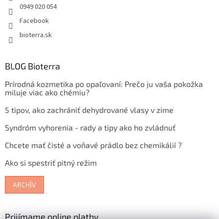
0949 020 054
Facebook
bioterra.sk
BLOG Bioterra
Prírodná kozmetika po opaľovaní: Prečo ju vaša pokožka
miluje viac ako chémiu?
5 tipov, ako zachrániť dehydrované vlasy v zime
Syndróm vyhorenia - rady a tipy ako ho zvládnuť
Chcete mať čisté a voňavé prádlo bez chemikálií ?
Ako si spestriť pitný režim
ARCHÍV
Prijímame online platby