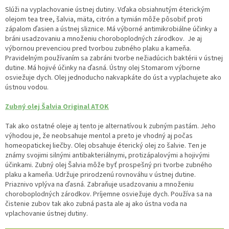
Slúži na vyplachovanie ústnej dutiny. Vďaka obsiahnutým éterickým
olejom tea tree, šalvia, mäta, citrón a tymián môže pôsobiť proti
zápalom ďasien a ústnej sliznice. Má výborné antimikrobiálne účinky a
bráni usadzovaniu a množeniu choroboplodných zárodkov. Je aj
výbornou prevenciou pred tvorbou zubného plaku a kameňa.
Pravidelným používaním sa zabráni tvorbe nežiadúcich baktérii v ústnej
dutine. Má hojivé účinky na ďasná. Ústny olej Stomarom výborne
osviežuje dych. Olej jednoducho nakvapkáte do úst a vyplachujete ako
ústnou vodou.
Zubný olej Šalvia Original ATOK
Tak ako ostatné oleje aj tento je alternatívou k zubným pastám. Jeho
výhodou je, že neobsahuje mentol a preto je vhodný aj počas
homeopatickej liečby. Olej obsahuje éterický olej zo šalvie. Ten je
známy svojimi silnými antibakteriálnymi, protizápalovými a hojivými
účinkami. Zubný olej Šalvia môže byť prospešný pri tvorbe zubného
plaku a kameňa. Udržuje prirodzenú rovnováhu v ústnej dutine.
Priaznivo vplýva na ďasná. Zabraňuje usadzovaniu a množeniu
choroboplodných zárodkov. Príjemne osviežuje dych. Používa sa na
čistenie zubov tak ako zubná pasta ale aj ako ústna voda na
vplachovanie ústnej dutiny.