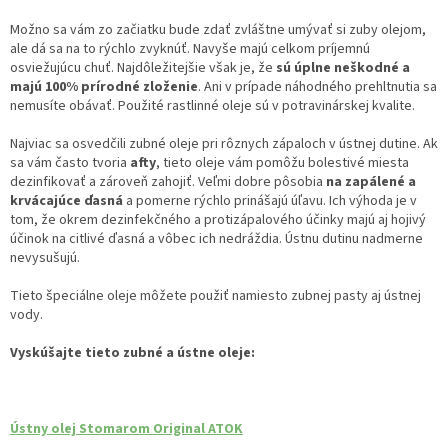
Možno sa vám zo začiatku bude zdať zvláštne umývať si zuby olejom,
ale dá sa na to rýchlo zvyknúť. Navyše majú celkom príjemnú
osviežujúcu chuť. Najdôležitejšie však je, že
sú úplne neškodné a
majú 100% prírodné zloženie
. Ani v prípade náhodného prehltnutia sa
nemusíte obávať. Použité rastlinné oleje sú v potravinárskej kvalite.
Najviac sa osvedčili zubné oleje pri rôznych zápaloch v ústnej dutine. Ak
sa vám často tvoria
afty
, tieto oleje vám pomôžu bolestivé miesta
dezinfikovať a zároveň zahojiť. Veľmi dobre pôsobia
na zapálené a
krvácajúce ďasná
a pomerne rýchlo prinášajú úľavu. Ich výhoda je v
tom, že okrem dezinfekčného a protizápalového účinky majú aj hojivý
účinok na citlivé ďasná a vôbec ich nedráždia. Ústnu dutinu nadmerne
nevysušujú.
Tieto špeciálne oleje môžete použiť namiesto zubnej pasty aj ústnej
vody.
Vyskúšajte tieto zubné a ústne oleje:
Ústny olej Stomarom Original ATOK