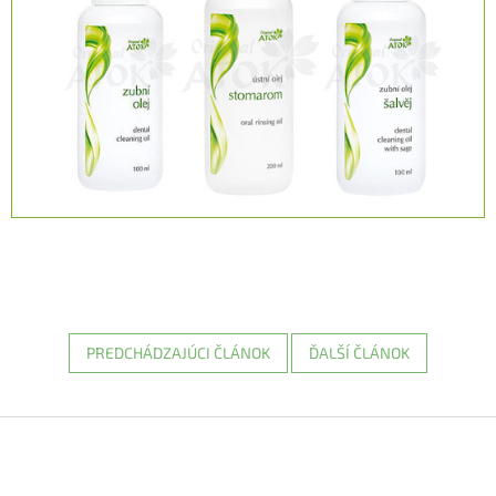
PREDCHÁDZAJÚCI ČLÁNOK
ĎALŠÍ ČLÁNOK
Z
á
p