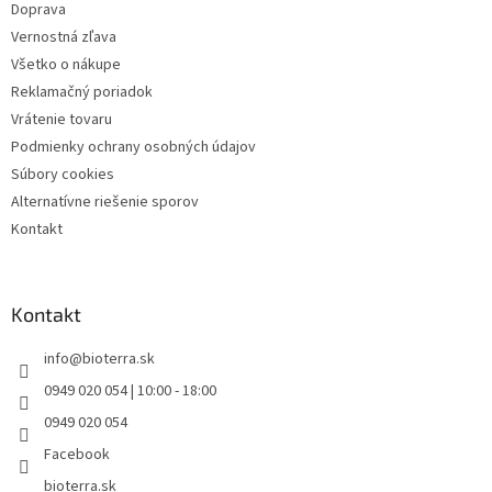
Doprava
k
y
Vernostná zľava
v
Všetko o nákupe
ý
Reklamačný poriadok
p
i
Vrátenie tovaru
s
Podmienky ochrany osobných údajov
u
Súbory cookies
Alternatívne riešenie sporov
Kontakt
Kontakt
info
@
bioterra.sk
0949 020 054 | 10:00 - 18:00
0949 020 054
Facebook
bioterra.sk