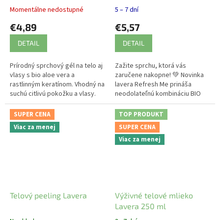
Lavera 250 ml
Momentálne nedostupné
5 – 7 dní
€4,89
€5,57
DETAIL
DETAIL
Prírodný sprchový gél na telo aj
Zažite sprchu, ktorá vás
vlasy s bio aloe vera a
zaručene nakopne! 💚 Novinka
rastlinným keratínom. Vhodný na
lavera Refresh Me prináša
suchú citlivú pokožku a vlasy.
neodolateľnú kombináciu BIO
limetky a osviežujúceho
lemongrassu priamo do vašej
SUPER CENA
TOP PRODUKT
kúpeľne.
Viac za menej
SUPER CENA
Viac za menej
Telový peeling Lavera
Výživné telové mlieko
Lavera 250 ml