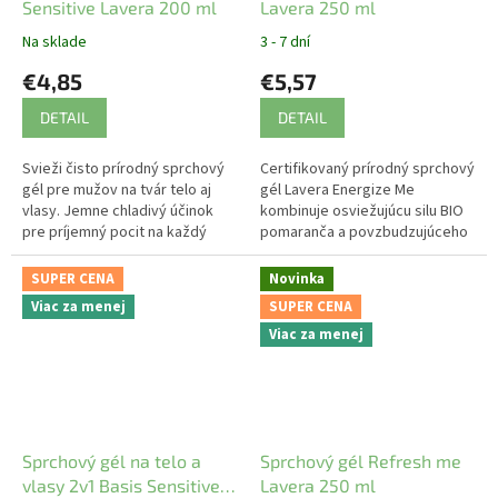
Sensitive Lavera 200 ml
Lavera 250 ml
Na sklade
3 - 7 dní
€4,85
€5,57
DETAIL
DETAIL
Svieži čisto prírodný sprchový
Certifikovaný prírodný sprchový
gél pre mužov na tvár telo aj
gél Lavera Energize Me
vlasy. Jemne chladivý účinok
kombinuje osviežujúcu silu BIO
pre príjemný pocit na každý
pomaranča a povzbudzujúceho
deň.
rozmarínu. Jemne čistí pokožku
bez vysušovania, zatiaľ čo
SUPER CENA
Novinka
jeho...
Viac za menej
SUPER CENA
Viac za menej
Sprchový gél na telo a
Sprchový gél Refresh me
vlasy 2v1 Basis Sensitive
Lavera 250 ml