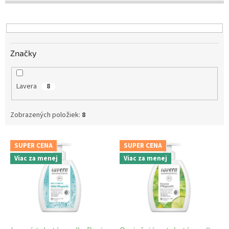
d
u
k
t
Značky
o
v
Lavera
8
Zobrazených položiek:
8
V
SUPER CENA
SUPER CENA
ý
Viac za menej
Viac za menej
p
i
s
p
r
o