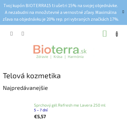
Prejsť
Tvoj kupón BIOTERRA15 ti ušetri 15% na svojej objednávke.
na
A nezabudni na množstevné a vernostné zľavy. Maximálna
obsah
zľava na objednávku je 20% rep. pri vybraných značkách 17%.
NÁKUP
KOŠÍK
Telová kozmetika
Najpredávanejšie
Sprchový gél Refresh me Lavera 250 ml
5 – 7 dní
€5,57