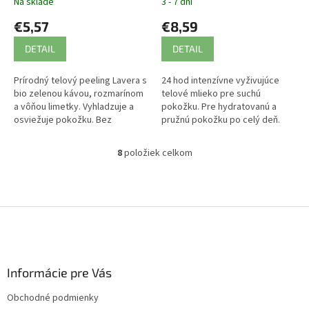
Na sklade
3 - 7 dní
€5,57
€8,59
DETAIL
DETAIL
Prírodný telový peeling Lavera s
24 hod intenzívne vyživujúce
bio zelenou kávou, rozmarínom
telové mlieko pre suchú
a vôňou limetky. Vyhladzuje a
pokožku. Pre hydratovanú a
osviežuje pokožku. Bez
pružnú pokožku po celý deň.
plastov.
8
položiek celkom
O
v
l
á
d
Z
a
á
c
p
i
ä
e
Informácie pre Vás
t
p
i
r
Obchodné podmienky
v
e