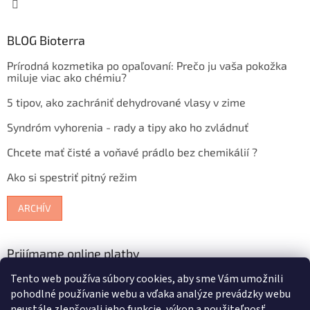
BLOG Bioterra
Prírodná kozmetika po opaľovaní: Prečo ju vaša pokožka
miluje viac ako chémiu?
5 tipov, ako zachrániť dehydrované vlasy v zime
Syndróm vyhorenia - rady a tipy ako ho zvládnuť
Chcete mať čisté a voňavé prádlo bez chemikálií ?
Ako si spestriť pitný režim
ARCHÍV
Prijímame online platby
Tento web používa súbory cookies, aby sme Vám umožnili
pohodlné používanie webu a vďaka analýze prevádzky webu
neustále zlepšovali jeho funkcie, výkon a použiteľnosť.