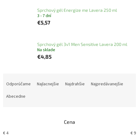
Sprchový gél Energize me Lavera 250 ml
3 - 7 dní
€5,57
Sprchový gél 3v1 Men Sensitive Lavera 200 ml
Na sklade
€4,85
R
a
Odporúčame
Najlacnejšie
Najdrahšie
Najpredávanejšie
d
e
Abecedne
n
i
e
Cena
p
r
€
4
€
9
o