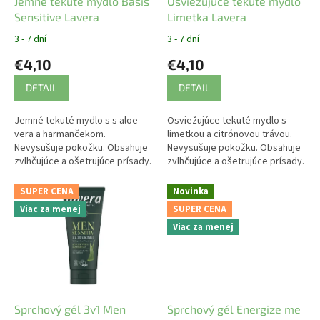
d
Jemné tekuté mydlo Basis
Osviežujúce tekuté mydlo
u
Sensitive Lavera
Limetka Lavera
k
3 - 7 dní
3 - 7 dní
t
€4,10
€4,10
o
v
DETAIL
DETAIL
Jemné tekuté mydlo s s aloe
Osviežujúce tekuté mydlo s
vera a harmančekom.
limetkou a citrónovou trávou.
Nevysušuje pokožku. Obsahuje
Nevysušuje pokožku. Obsahuje
zvlhčujúce a ošetrujúce prísady.
zvlhčujúce a ošetrujúce prísady.
Udržiava ruky hydratované aj pri
Udržiava ruky hydratované aj pri
častom umývaní rúk.
častom umývaní rúk.
SUPER CENA
Novinka
Viac za menej
SUPER CENA
Viac za menej
Sprchový gél 3v1 Men
Sprchový gél Energize me