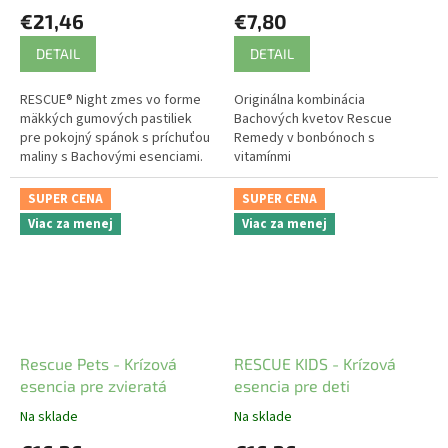
€21,46
€7,80
DETAIL
DETAIL
RESCUE® Night zmes vo forme
Originálna kombinácia
mäkkých gumových pastiliek
Bachových kvetov Rescue
pre pokojný spánok s príchuťou
Remedy v bonbónoch s
maliny s Bachovými esenciami.
vitamínmi
SUPER CENA
SUPER CENA
Viac za menej
Viac za menej
Rescue Pets - Krízová
RESCUE KIDS - Krízová
esencia pre zvieratá
esencia pre deti
Na sklade
Na sklade