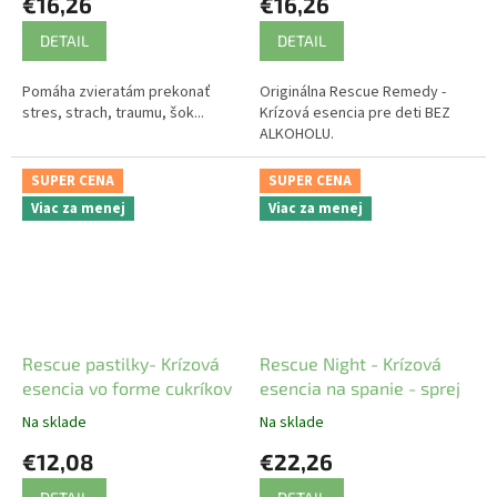
€16,26
€16,26
DETAIL
DETAIL
Pomáha zvieratám prekonať
Originálna Rescue Remedy -
stres, strach, traumu, šok...
Krízová esencia pre deti BEZ
ALKOHOLU.
SUPER CENA
SUPER CENA
Viac za menej
Viac za menej
Rescue pastilky- Krízová
Rescue Night - Krízová
esencia vo forme cukríkov
esencia na spanie - sprej
Na sklade
Na sklade
€12,08
€22,26