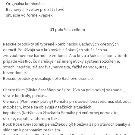
Originálna kombinácia
Bachových kvetov pre záťažové
situácie vo forme kvapiek.
17
položiek celkom
O
v
l
Rescue produkty sú tvorené kombináciou Bachových kvetových
á
esencií. Používajú sa v krízových a šokových situáciách na
d
zvovuobnovenie harmónie vedomia. Ako kríza a šok sa chápe v tomto
a
prípade všetko, čo narušuje náš energetický systém: rozčúlenie,
c
strach, napätie, zlá správa, nervozita, ťažká nehoda, úraz,
i
bezvedomie....
e
Rescue produkty obsahujú tieto Bachove esencie:
p
r
Cherry Plum (Slivka čerešňoplodá) Používa sa pri hlbokej beznádeji,
v
strate kontroly, panike...
k
Clematis (Plamienok plotný) Pomáha pri stavoch bezvedomia, slabosti,
y
mdlobách, ktoré sa objavujú v ťažkých situáciách.
v
Impatiens (Netýkavka žliazkatá) Pomáha pri vnútornej nervozite,
ý
strese, napätí, vnútornom tlaku...
p
Rock Rose (Devätorník peniažtekovitý) Používa sa pri stavoch paniky a
i
sklonom k prehnaným reakciám.