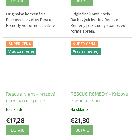
DETAIL
DETAIL
Originálna kombinácia
Originálna kombinácia
Bachových kvetov Rescue
Bachových kvetov Rescue
Remedy vo forme cukríkov.
Remedy pre kľudný spánok vo
forme spreja.
SUPER CENA
SUPER CENA
Viac za menej
Viac za menej
Rescue Night - Krízová
RESCUE REMEDY - Krízová
esencia na spanie -
esencia - sprej
kvapky
Na sklade
Na sklade
€17,28
€21,80
DETAIL
DETAIL