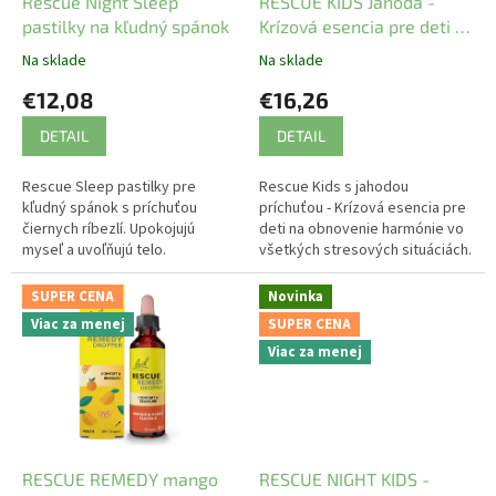
d
Rescue Night Sleep
RESCUE KIDS Jahoda -
u
pastilky na kľudný spánok
Krízová esencia pre deti s
k
jahodovou príchuťou
Na sklade
Na sklade
t
€12,08
€16,26
o
v
DETAIL
DETAIL
Rescue Sleep pastilky pre
Rescue Kids s jahodou
kľudný spánok s príchuťou
príchuťou - Krízová esencia pre
čiernych ríbezlí. Upokojujú
deti na obnovenie harmónie vo
myseľ a uvoľňujú telo.
všetkých stresových situáciách.
BEZ ALKOHOLU.
SUPER CENA
Novinka
Viac za menej
SUPER CENA
Viac za menej
RESCUE REMEDY mango
RESCUE NIGHT KIDS -