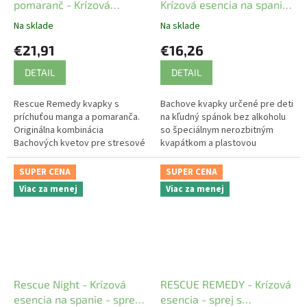
pomaranč - Krízová
Krízová esencia na spanie
esencia kvapky
pre deti 10 ml
Na sklade
Na sklade
€21,91
€16,26
DETAIL
DETAIL
Rescue Remedy kvapky s
Bachove kvapky určené pre deti
príchuťou manga a pomaranča.
na kľudný spánok bez alkoholu
Originálna kombinácia
so špeciálnym nerozbitným
Bachových kvetov pre stresové
kvapátkom a plastovou
situácie vo forme kvapiek. Bez
fľaštičkou pre bezpečnosť.
alkoholu.
SUPER CENA
SUPER CENA
Viac za menej
Viac za menej
Rescue Night - Krízová
RESCUE REMEDY - Krízová
esencia na spanie - sprej s
esencia - sprej s