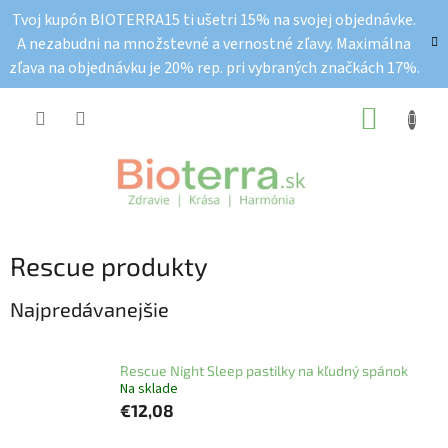
Prejsť
Tvoj kupón BIOTERRA15 ti ušetri 15% na svojej objednávke.
na
A nezabudni na množstevné a vernostné zľavy. Maximálna
obsah
zľava na objednávku je 20% rep. pri vybraných značkách 17%.
NÁKUP
KOŠÍK
Rescue produkty
Najpredávanejšie
Rescue Night Sleep pastilky na kľudný spánok
Na sklade
€12,08