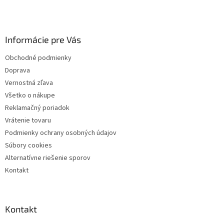
á
p
ä
Informácie pre Vás
t
i
Obchodné podmienky
e
Doprava
Vernostná zľava
Všetko o nákupe
Reklamačný poriadok
Vrátenie tovaru
Podmienky ochrany osobných údajov
Súbory cookies
Alternatívne riešenie sporov
Kontakt
Kontakt