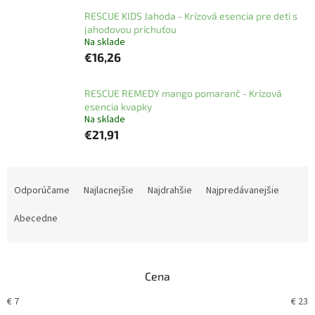
RESCUE KIDS Jahoda - Krízová esencia pre deti s
jahodovou príchuťou
Na sklade
€16,26
RESCUE REMEDY mango pomaranč - Krízová
esencia kvapky
Na sklade
€21,91
R
a
Odporúčame
Najlacnejšie
Najdrahšie
Najpredávanejšie
d
e
Abecedne
n
i
e
Cena
p
r
€
7
€
23
o