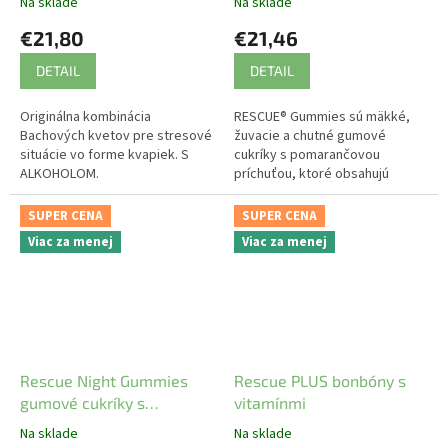
Na sklade
Na sklade
€21,80
€21,46
DETAIL
DETAIL
Originálna kombinácia
RESCUE® Gummies sú mäkké,
Bachových kvetov pre stresové
žuvacie a chutné gumové
situácie vo forme kvapiek. S
cukríky s pomarančovou
ALKOHOLOM.
príchuťou, ktoré obsahujú
prírodné Bachove kvetové
esencie - Rescue Remedy
SUPER CENA
SUPER CENA
kvapky.
Viac za menej
Viac za menej
Rescue Night Gummies
Rescue PLUS bonbóny s
gumové cukríky s
vitamínmi
Bachovými kvapkami 60
Na sklade
Na sklade
ks