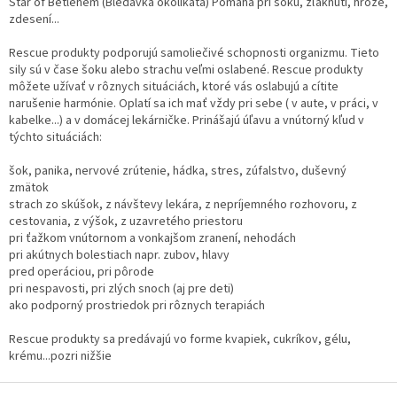
s
Star of Betlehem (Bledavka okolíkatá) Pomáha pri šoku, zľaknutí, hrôze,
u
zdesení...
Rescue produkty podporujú samoliečivé schopnosti organizmu. Tieto
sily sú v čase šoku alebo strachu veľmi oslabené. Rescue produkty
môžete užívať v rôznych situáciách, ktoré vás oslabujú a cítite
narušenie harmónie. Oplatí sa ich mať vždy pri sebe ( v aute, v práci, v
kabelke...) a v domácej lekárničke. Prinášajú úľavu a vnútorný kľud v
týchto situáciách:
šok, panika, nervové zrútenie, hádka, stres, zúfalstvo, duševný
zmätok
strach zo skúšok, z návštevy lekára, z nepríjemného rozhovoru, z
cestovania, z výšok, z uzavretého priestoru
pri ťažkom vnútornom a vonkajšom zranení, nehodách
pri akútnych bolestiach napr. zubov, hlavy
pred operáciou, pri pôrode
pri nespavosti, pri zlých snoch (aj pre deti)
ako podporný prostriedok pri rôznych terapiách
Rescue produkty sa predávajú vo forme kvapiek, cukríkov, gélu,
krému...pozri nižšie
Z