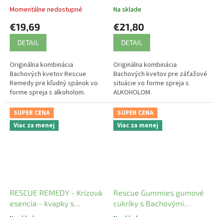
alkoholom
alkoholom
Momentálne nedostupné
Na sklade
€19,69
€21,80
DETAIL
DETAIL
Originálna kombinácia
Originálna kombinácia
Bachových kvetov Rescue
Bachových kvetov pre záťažové
Remedy pre kľudný spánok vo
situácie vo forme spreja s
forme spreja s alkoholom.
ALKOHOLOM.
SUPER CENA
SUPER CENA
Viac za menej
Viac za menej
RESCUE REMEDY - Krízová
Rescue Gummies gumové
esencia - kvapky s
cukríky s Bachovými
alkoholom
kvapkami 60 ks