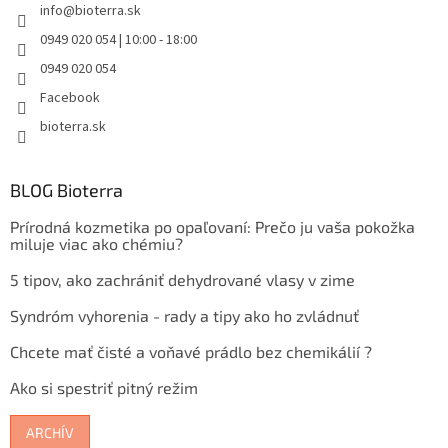
info
@
bioterra.sk
0949 020 054 | 10:00 - 18:00
0949 020 054
Facebook
bioterra.sk
BLOG Bioterra
Prírodná kozmetika po opaľovaní: Prečo ju vaša pokožka
miluje viac ako chémiu?
5 tipov, ako zachrániť dehydrované vlasy v zime
Syndróm vyhorenia - rady a tipy ako ho zvládnuť
Chcete mať čisté a voňavé prádlo bez chemikálií ?
Ako si spestriť pitný režim
ARCHÍV