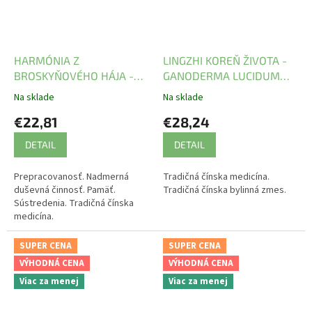
HARMÓNIA Z
LINGZHI KOREŇ ŽIVOTA -
BROSKYŇOVÉHO HÁJA -
GANODERMA LUCIDUM
GUI PI WAN - TCM Herbs
WAN -TCM Herbs
Na sklade
Na sklade
€22,81
€28,24
DETAIL
DETAIL
Prepracovanosť. Nadmerná
Tradičná čínska medicína.
duševná činnosť. Pamäť.
Tradičná čínska bylinná zmes.
Sústredenia. Tradičná čínska
medicína.
SUPER CENA
SUPER CENA
VÝHODNÁ CENA
VÝHODNÁ CENA
Viac za menej
Viac za menej