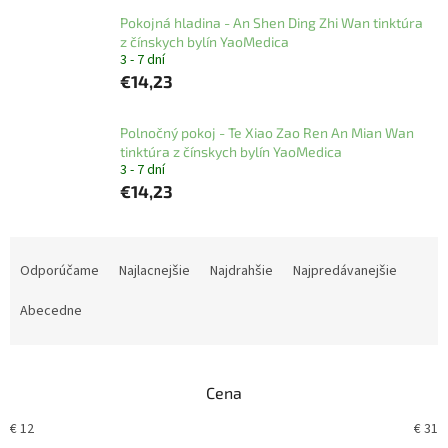
Pokojná hladina - An Shen Ding Zhi Wan tinktúra
z čínskych bylín YaoMedica
3 - 7 dní
€14,23
Polnočný pokoj - Te Xiao Zao Ren An Mian Wan
tinktúra z čínskych bylín YaoMedica
3 - 7 dní
€14,23
R
a
Odporúčame
Najlacnejšie
Najdrahšie
Najpredávanejšie
d
e
Abecedne
n
i
e
Cena
p
r
€
12
€
31
o