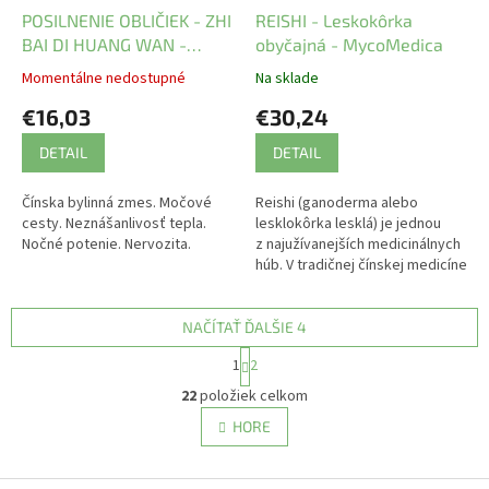
POSILNENIE OBLIČIEK - ZHI
REISHI - Leskokôrka
BAI DI HUANG WAN -
obyčajná - MycoMedica
Henan Wanxi BWH5.9
Momentálne nedostupné
Na sklade
€16,03
€30,24
DETAIL
DETAIL
Čínska bylinná zmes. Močové
Reishi (ganoderma alebo
cesty. Neznášanlivosť tepla.
lesklokôrka lesklá) je jednou
Nočné potenie. Nervozita.
z najužívanejších medicinálnych
húb. V tradičnej čínskej medicíne
sa využíva po tisícročia pre...
NAČÍTAŤ ĎALŠIE 4
S
1
2
t
O
r
22
položiek celkom
v
á
l
HORE
n
á
k
d
o
v
Z
a