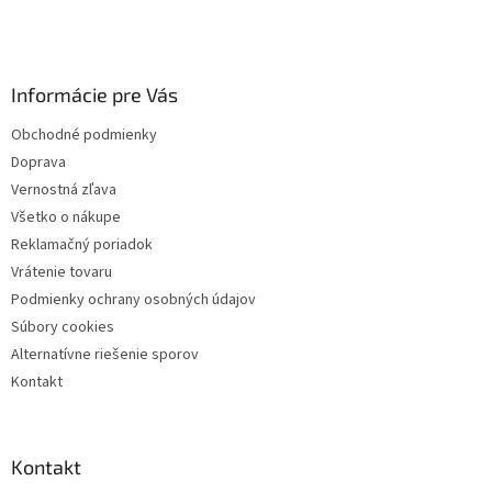
a
c
á
n
i
p
i
e
ä
e
p
Informácie pre Vás
t
r
i
v
Obchodné podmienky
e
k
Doprava
y
v
Vernostná zľava
ý
Všetko o nákupe
p
Reklamačný poriadok
i
s
Vrátenie tovaru
u
Podmienky ochrany osobných údajov
Súbory cookies
Alternatívne riešenie sporov
Kontakt
Kontakt