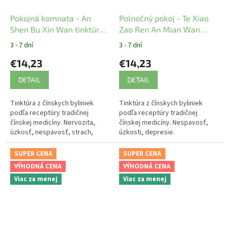
Pokojná komnata - An
Polnočný pokoj - Te Xiao
Shen Bu Xin Wan tinktúra
Zao Ren An Mian Wan
z čínskych bylín
tinktúra z čínskych bylín
3 - 7 dní
3 - 7 dní
YaoMedica
YaoMedica
€14,23
€14,23
DETAIL
DETAIL
Tinktúra z čínskych byliniek
Tinktúra z čínskych byliniek
podľa receptúry tradičnej
podľa receptúry tradičnej
čínskej medicíny. Nervozita,
čínskej medicíny. Nespavosť,
úzkosť, nespavosť, strach,
úzkosti, depresie.
depresia, búšenie srdca.
SUPER CENA
SUPER CENA
VÝHODNÁ CENA
VÝHODNÁ CENA
Viac za menej
Viac za menej