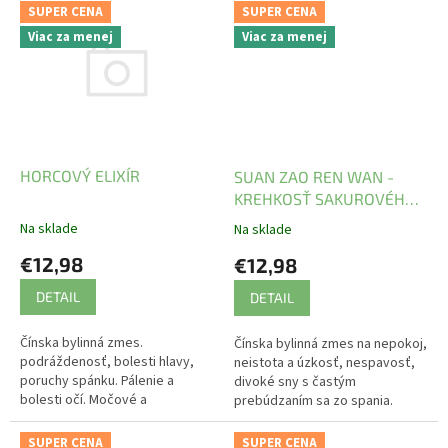
SUPER CENA
SUPER CENA
Viac za menej
Viac za menej
HORCOVÝ ELIXÍR
SUAN ZAO REN WAN -
KREHKOSŤ SAKUROVÉHO
KVETU
Na sklade
Na sklade
€12,98
€12,98
DETAIL
DETAIL
Čínska bylinná zmes.
Čínska bylinná zmes na nepokoj,
podráždenosť, bolesti hlavy,
neistota a úzkosť, nespavosť,
poruchy spánku. Pálenie a
divoké sny s častým
bolesti očí. Močové a
prebúdzaním sa zo spania.
gynekologické zápaly s pálením.
Kožné zápaly, opar.
SUPER CENA
SUPER CENA