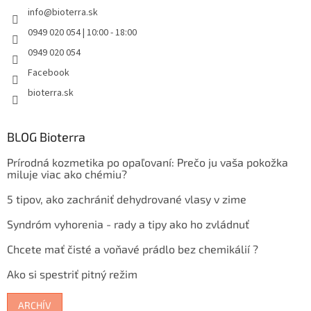
info
@
bioterra.sk
0949 020 054 | 10:00 - 18:00
0949 020 054
Facebook
bioterra.sk
BLOG Bioterra
Prírodná kozmetika po opaľovaní: Prečo ju vaša pokožka
miluje viac ako chémiu?
5 tipov, ako zachrániť dehydrované vlasy v zime
Syndróm vyhorenia - rady a tipy ako ho zvládnuť
Chcete mať čisté a voňavé prádlo bez chemikálií ?
Ako si spestriť pitný režim
ARCHÍV