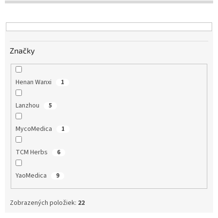
d
u
k
t
Značky
o
v
Henan Wanxi
1
Lanzhou
5
MycoMedica
1
TCM Herbs
6
YaoMedica
9
Zobrazených položiek:
22