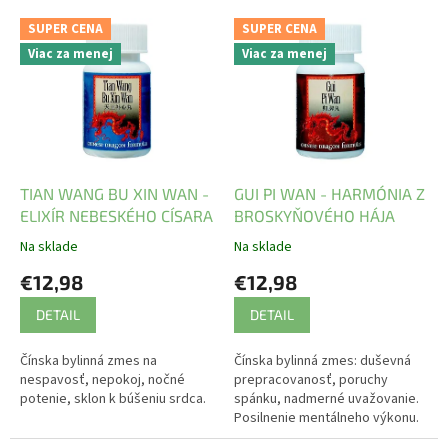
V
SUPER CENA
SUPER CENA
ý
Viac za menej
Viac za menej
p
i
s
p
r
o
d
TIAN WANG BU XIN WAN -
GUI PI WAN - HARMÓNIA Z
u
ELIXÍR NEBESKÉHO CÍSARA
BROSKYŇOVÉHO HÁJA
k
Na sklade
Na sklade
t
€12,98
€12,98
o
v
DETAIL
DETAIL
Čínska bylinná zmes na
Čínska bylinná zmes: duševná
nespavosť, nepokoj, nočné
prepracovanosť, poruchy
potenie, sklon k búšeniu srdca.
spánku, nadmerné uvažovanie.
Posilnenie mentálneho výkonu.