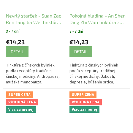
Nevrlý starček - Suan Zao
Pokojná hladina - An Shen
Ren Tang Jia Wei tinktúra z
Ding Zhi Wan tinktúra z
čínskych bylín YaoMedica
čínskych bylín YaoMedica
3 - 7 dní
3 - 7 dní
€14,23
€14,23
DETAIL
DETAIL
Tinktúra z čínskych byliniek
Tinktúra z čínskych byliniek
podľa receptúry tradičnej
podľa receptúry tradičnej
čínskej medicíny. Andropauza,
čínskej medicíny. Úzkosti,
mužská menopauza,
depresie, búšenie srdca,
podráždenosť
nepokoj, plachosť, nespavosť
SUPER CENA
SUPER CENA
VÝHODNÁ CENA
VÝHODNÁ CENA
Viac za menej
Viac za menej