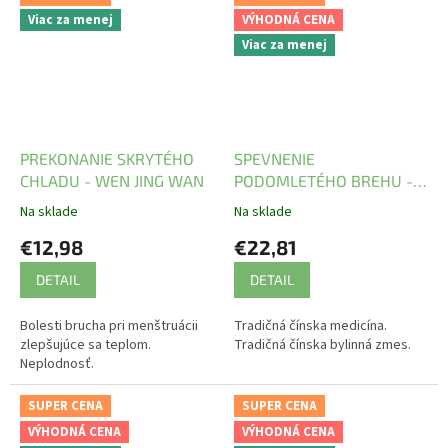
Viac za menej
VÝHODNÁ CENA
Viac za menej
PREKONANIE SKRYTÉHO
SPEVNENIE
CHLADU - WEN JING WAN
PODOMLETÉHO BREHU -
XUE FU ZHU YU WAN -
Na sklade
Na sklade
TCM Herbs
€12,98
€22,81
DETAIL
DETAIL
Bolesti brucha pri menštruácii
Tradičná čínska medicína.
zlepšujúce sa teplom.
Tradičná čínska bylinná zmes.
Neplodnosť.
SUPER CENA
SUPER CENA
VÝHODNÁ CENA
VÝHODNÁ CENA