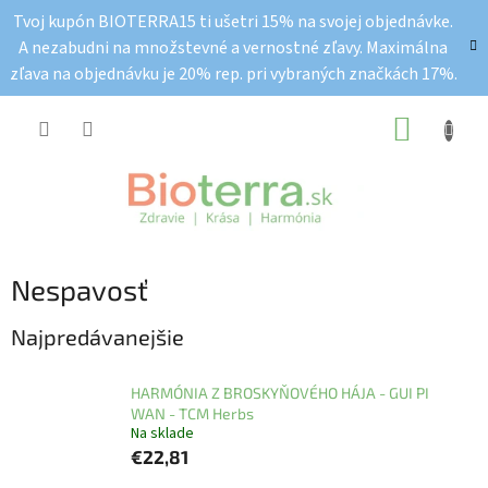
Prejsť
Tvoj kupón BIOTERRA15 ti ušetri 15% na svojej objednávke.
na
A nezabudni na množstevné a vernostné zľavy. Maximálna
obsah
zľava na objednávku je 20% rep. pri vybraných značkách 17%.
NÁKUP
KOŠÍK
Nespavosť
Najpredávanejšie
HARMÓNIA Z BROSKYŇOVÉHO HÁJA - GUI PI
WAN - TCM Herbs
Na sklade
€22,81