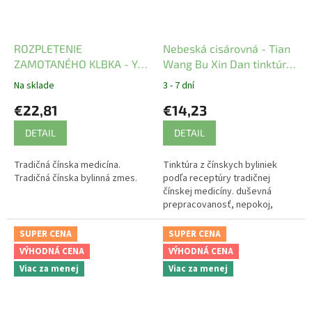
ROZPLETENIE
Nebeská cisárovná - Tian
ZAMOTANÉHO KLBKA - YI
Wang Bu Xin Dan tinktúra
GUAN JIAN WAN mod. -
z čínskych bylín
Na sklade
3 - 7 dní
TCM Herbs
YaoMedica
€22,81
€14,23
DETAIL
DETAIL
Tradičná čínska medicína.
Tinktúra z čínskych byliniek
Tradičná čínska bylinná zmes.
podľa receptúry tradičnej
čínskej medicíny. duševná
prepracovanosť, nepokoj,
podráždenosť, búšenie srdca s
úzkosťou, ľakavosť, problém so
SUPER CENA
SUPER CENA
spánkom.
VÝHODNÁ CENA
VÝHODNÁ CENA
Viac za menej
Viac za menej