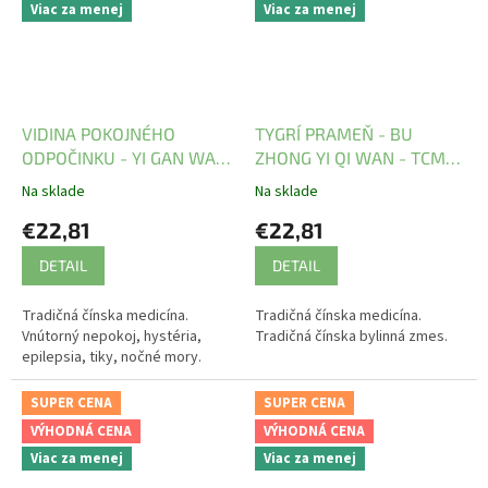
Viac za menej
Viac za menej
VIDINA POKOJNÉHO
TYGRÍ PRAMEŇ - BU
ODPOČINKU - YI GAN WAN
ZHONG YI QI WAN - TCM
- TCM Herbs
Herbs
Na sklade
Na sklade
€22,81
€22,81
DETAIL
DETAIL
Tradičná čínska medicína.
Tradičná čínska medicína.
Vnútorný nepokoj, hystéria,
Tradičná čínska bylinná zmes.
epilepsia, tiky, nočné mory.
SUPER CENA
SUPER CENA
VÝHODNÁ CENA
VÝHODNÁ CENA
Viac za menej
Viac za menej