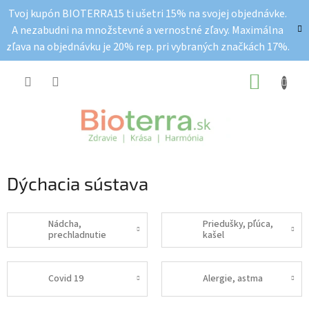
Prejsť
Tvoj kupón BIOTERRA15 ti ušetri 15% na svojej objednávke.
na
A nezabudni na množstevné a vernostné zľavy. Maximálna
obsah
zľava na objednávku je 20% rep. pri vybraných značkách 17%.
NÁKUP
KOŠÍK
Dýchacia sústava
Nádcha,
Priedušky, pľúca,
prechladnutie
kašel
Covid 19
Alergie, astma