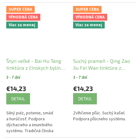
Ganoderma lucidum - Reishi.
Tento vzácny doplnok stravy je
SUPER CENA
SUPER CENA
bohatý...
VÝHODNÁ CENA
VÝHODNÁ CENA
Viac za menej
Viac za menej
Štyri veľké - Bai Hu Tang
Suchý prameň - Qing Zao
tinktúra z čínskych bylín
Jiu Fei Wan tinktúra z
YaoMedica
čínskych bylín YaoMedica
3 - 7 dní
3 - 7 dní
€14,23
€14,23
DETAIL
DETAIL
Silný pulz, potenie, smäd
Zvlhčenie pľúc. Suchý kašel.
a horúčosť. Podpora
Podpora pľúcneho systému.
dýchacieho a imunitného
systému. Tradičná čínska
medicína.