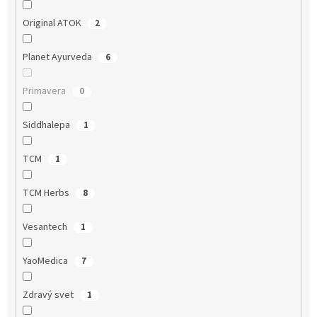
Original ATOK
2
Planet Ayurveda
6
Primavera
0
Siddhalepa
1
TCM
1
TCM Herbs
8
Vesantech
1
YaoMedica
7
Zdravý svet
1