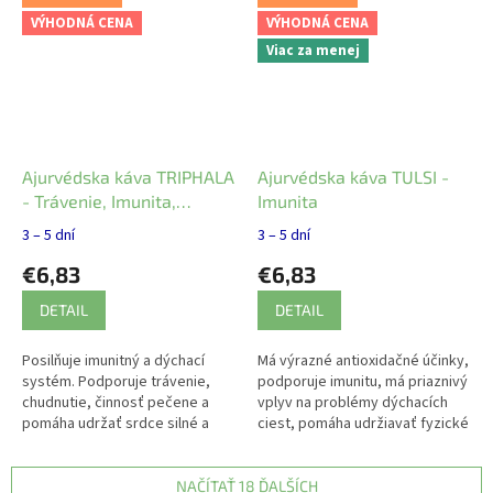
VÝHODNÁ CENA
VÝHODNÁ CENA
Viac za menej
Ajurvédska káva TRIPHALA
Ajurvédska káva TULSI -
- Trávenie, Imunita,
Imunita
Dýchanie, Srdce
3 – 5 dní
3 – 5 dní
€6,83
€6,83
DETAIL
DETAIL
Posilňuje imunitný a dýchací
Má výrazné antioxidačné účinky,
systém. Podporuje trávenie,
podporuje imunitu, má priaznivý
chudnutie, činnosť pečene a
vplyv na problémy dýchacích
pomáha udržať srdce silné a
ciest, pomáha udržiavať fyzické
zdravé.
aj psychické zdravie.
NAČÍTAŤ 18 ĎALŠÍCH