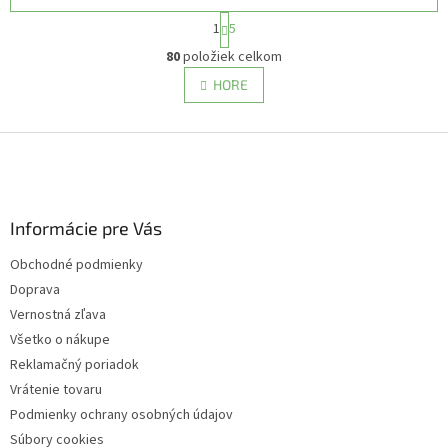
S
1
5
t
O
r
80
položiek celkom
v
á
l
HORE
n
á
k
d
o
v
Z
a
a
c
á
n
i
p
i
e
ä
e
p
Informácie pre Vás
t
r
i
v
Obchodné podmienky
e
k
Doprava
y
v
Vernostná zľava
ý
Všetko o nákupe
p
Reklamačný poriadok
i
s
Vrátenie tovaru
u
Podmienky ochrany osobných údajov
Súbory cookies