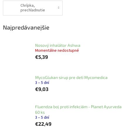
Chrípka,
prechladnutie
Najpredávanejšie
Nosový inhalátor Ashwa
Momentálne nedostupné
€5,39
MycoGlukan sirup pre deti Mycomedica
3 – 5 dní
€9,03
Fluendza boj proti infekciám - Planet Ayurveda
60 ks
3 – 5 dní
€22,49