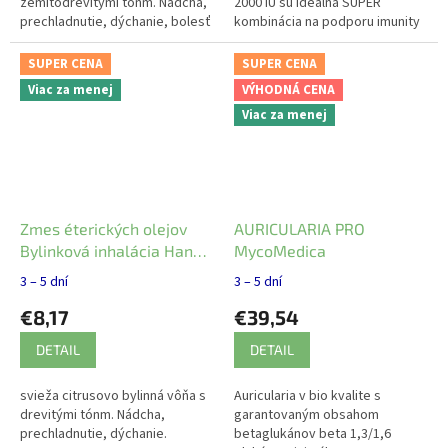
zemitodrevitými tónm. Nádcha,
2000 IU sú ideálna SUPER
prechladnutie, dýchanie, bolesť
kombinácia na podporu imunity
svalov a kĺbov. Uvoľnenie
a na boj proti virózam.
psychického vypätia.
SUPER CENA
SUPER CENA
Viac za menej
VÝHODNÁ CENA
Viac za menej
Zmes éterických olejov
AURICULARIA PRO
Bylinková inhalácia Hanus
MycoMedica
20ml
3 – 5 dní
3 – 5 dní
€8,17
€39,54
DETAIL
DETAIL
svieža citrusovo bylinná vôňa s
Auricularia v bio kvalite s
drevitými tónm. Nádcha,
garantovaným obsahom
prechladnutie, dýchanie.
betaglukánov beta 1,3/1,6