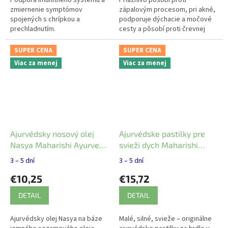
zmiernenie symptómov
zápalovým procesom, pri akné,
spojených s chrípkou a
podporuje dýchacie a močové
prechladnutím.
cesty a pôsobí proti črevnej
infekcii.
SUPER CENA
SUPER CENA
Viac za menej
Viac za menej
Ajurvédsky nosový olej
Ajurvédske pastilky pre
Nasya Maharishi Ayurveda
svieži dych Maharishi
10ml
Ayurveda 10g
3 – 5 dní
3 – 5 dní
€10,25
€15,72
DETAIL
DETAIL
Ajurvédsky olej Nasya na báze
Malé, silné, svieže – originálne