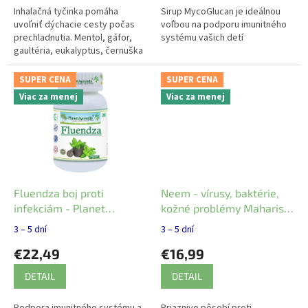
Inhalačná tyčinka pomáha
Sirup MycoGlucan je ideálnou
uvoľniť dýchacie cesty počas
voľbou na podporu imunitného
prechladnutia. Mentol, gáfor,
systému vašich detí
gaultéria, eukalyptus, černuška
siata a mäta pieporná pomáhajú
udržiavať nos a dutiny čisté a...
SUPER CENA
SUPER CENA
Viac za menej
Viac za menej
Fluendza boj proti
Neem - vírusy, baktérie,
infekciám - Planet
kožné problémy Maharishi
Ayurveda 60 ks
Ayurveda 60ks
3 – 5 dní
3 – 5 dní
€22,49
€16,99
DETAIL
DETAIL
Podpora imunitného systému a
Priaznivo pôsobí proti