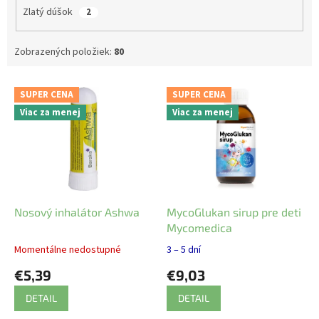
Zlatý dúšok
2
Zobrazených položiek:
80
V
SUPER CENA
SUPER CENA
ý
Viac za menej
Viac za menej
p
i
s
p
r
o
d
Nosový inhalátor Ashwa
MycoGlukan sirup pre deti
u
Mycomedica
k
Momentálne nedostupné
3 – 5 dní
t
€5,39
€9,03
o
v
DETAIL
DETAIL