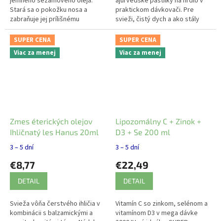
jemného sezamového oleja.
ajurvédske pastilky na hrdlo v
Stará sa o pokožku nosa a
praktickom dávkovači. Pre
zabraňuje jej prílišnému
svieži, čistý dych a ako stály
vysušovaniu.
spoločník, ktorý chráni váš hlas.
SUPER CENA
SUPER CENA
Viac za menej
Viac za menej
Zmes éterických olejov
Lipozomálny C + Zinok +
Ihličnatý les Hanus 20ml
D3 + Se 200 ml
3 – 5 dní
3 – 5 dní
€8,77
€22,49
DETAIL
DETAIL
Svieža vôňa čerstvého ihličia v
Vitamín C so zinkom, selénom a
kombinácii s balzamickými a
vitamínom D3 v mega dávke