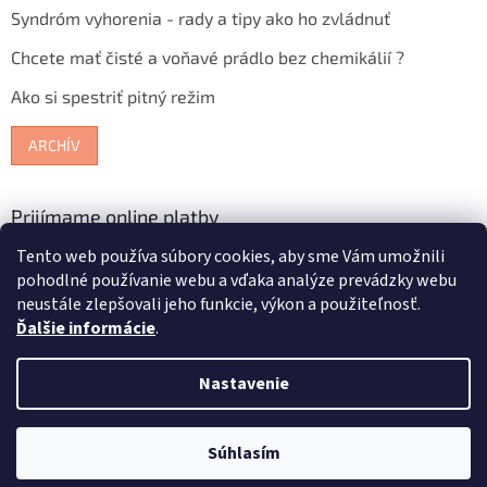
Syndróm vyhorenia - rady a tipy ako ho zvládnuť
Chcete mať čisté a voňavé prádlo bez chemikálií ?
Ako si spestriť pitný režim
ARCHÍV
Prijímame online platby
Tento web používa súbory cookies, aby sme Vám umožnili
pohodlné používanie webu a vďaka analýze prevádzky webu
neustále zlepšovali jeho funkcie, výkon a použiteľnosť.
Ďalšie informácie
.
Vytvoril Shoptet
Nastavenie
Copyright 2026
Bioterra.sk
. Všetky práva vyhradené.
Upraviť
Súhlasím
nastavenie cookies