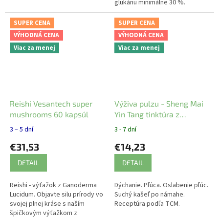
glukánu minimálne 30 %.
Harmonizuje organizmus.
Vitamíny, minerály,
SUPER CENA
SUPER CENA
polysacharidy.
VÝHODNÁ CENA
VÝHODNÁ CENA
Viac za menej
Viac za menej
Reishi Vesantech super
Výživa pulzu - Sheng Mai
mushrooms 60 kapsúl
Yin Tang tinktúra z
čínskych bylín YaoMedica
3 – 5 dní
3 - 7 dní
€31,53
€14,23
DETAIL
DETAIL
Reishi - výťažok z Ganoderma
Dýchanie. Pľúca. Oslabenie pľúc.
Lucidum. Objavte silu prírody vo
Suchý kašeľ po námahe.
svojej plnej kráse s naším
Receptúra podľa TCM.
špičkovým výťažkom z