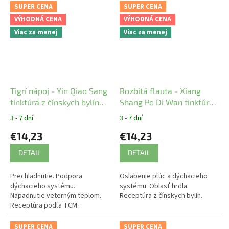
SUPER CENA
SUPER CENA
VÝHODNÁ CENA
VÝHODNÁ CENA
Viac za menej
Viac za menej
Tigrí nápoj - Yin Qiao Sang
Rozbitá flauta - Xiang
tinktúra z čínskych bylín
Shang Po Di Wan tinktúra
YaoMedica
z čínskych bylín
3 - 7 dní
3 - 7 dní
YaoMedica
€14,23
€14,23
DETAIL
DETAIL
Prechladnutie. Podpora
Oslabenie pľúc a dýchacieho
dýchacieho systému.
systému. Oblasť hrdla.
Napadnutie veterným teplom.
Receptúra z čínskych bylín.
Receptúra podľa TCM.
SUPER CENA
SUPER CENA