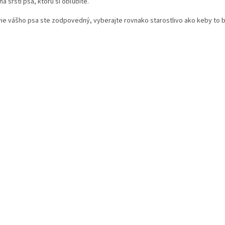
na srsti psa, ktorú si obľúbite.
ie vášho psa ste zodpovedný, vyberajte rovnako starostlivo ako keby to b