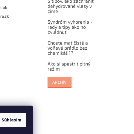
5 tipov, ako zachrániť
dehydrované vlasy v
book
zime
ra.sk
Syndróm vyhorenia -
rady a tipy ako ho
zvládnuť
Chcete mať čisté a
voňavé prádlo bez
chemikálií ?
Ako si spestriť pitný
režim
ARCHÍV
Súhlasím