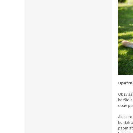
Opatrno
Obzvláš
horšie a
obáv pou
Ak sa r
kontaktu
psom stá