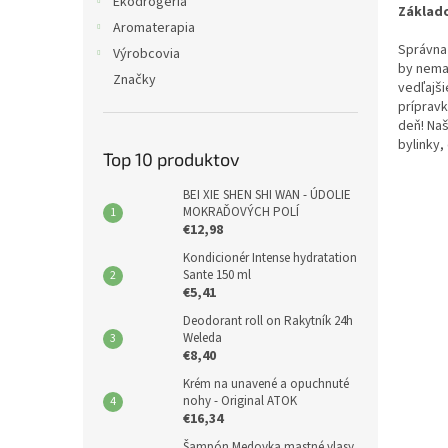
e
Ekodrogéria
Základo
l
Aromaterapia
Správna
Výrobcovia
by nemal
Značky
vedľajši
prípravk
deň! Naš
bylinky,
Top 10 produktov
BEI XIE SHEN SHI WAN - ÚDOLIE
MOKRAĎOVÝCH POLÍ
€12,98
Kondicionér Intense hydratation
Sante 150 ml
€5,41
Deodorant roll on Rakytník 24h
Weleda
€8,40
Krém na unavené a opuchnuté
nohy - Original ATOK
€16,34
Šampón Medovka mastné vlasy