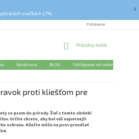
 vybraných značkách 17%.
ETKO O NÁKUPE
REKLAMAČNÝ PORIADOK
Prihlásenie
VRÁTENIE TOVARU
NÁKUPNÝ
Prázdny košík
KOŠÍK
ia
Výrobcovia
BLOG
Odstúpenie od zmluvy
Značk
pravok proti kliešťom pre
lety so psom do prírody. Žiaľ v tomto období
ťov. Určite chcete, aby bol váš najvernejší
jeho ochranu.
Kliešte môžu na psov prenášať
ľná.