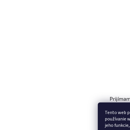
Prijímam
platby
Tento web p
používanie w
jeho funkcie