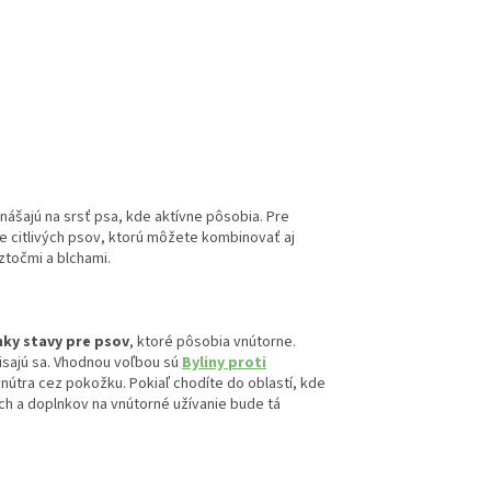
anášajú na srsť psa, kde aktívne pôsobia. Pre
e citlivých psov, ktorú môžete kombinovať aj
ztočmi a blchami.
ky stavy pre psov
, ktoré pôsobia vnútorne.
risajú sa. Vhodnou voľbou sú
Byliny proti
vnútra cez pokožku. Pokiaľ chodíte do oblastí, kde
ch a doplnkov na vnútorné užívanie bude tá