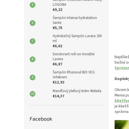
LOGONA
€9,22
Šampón Intense hydratation
Sante
€5,75
Hydratačný šampón Lavera 250
ml
€6,62
Deodorant roll-on Invisible
Najdôlež
Lavera
bežnú oc
€6,87
Sprejom
Šampón Rhassoul BIO VEG
Urtekram
Doplnky
€12,92
Okrem kl
Mandľový pleťový krém Weleda
Menia pa
€14,37
kliešť
je klieš
správna
Facebook