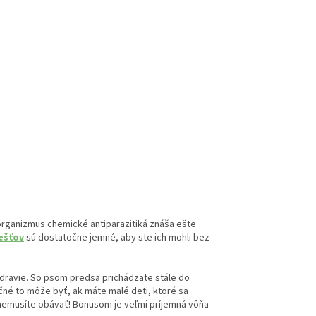
organizmus chemické antiparazitiká znáša ešte
ešťov
sú dostatočne jemné, aby ste ich mohli bez
 zdravie. So psom predsa prichádzate stále do
čné to môže byť, ak máte malé deti, ktoré sa
ec nemusíte obávať! Bonusom je veľmi príjemná vôňa