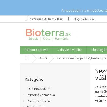
Prejsť
na
A nezabudni na množstevné 
obsah
0949 020 054 | 10:00 - 18:00
info@bioterra.sk
Podpora zdravia
Zdravie a vitalita
Ekodrogér
Domov
BLOG
Sezóna kliešťov je tu! Vyberte sprá
B
Sezó
o
Preskočiť
č
vášh
Kategórie
kategórie
n
ý
Je krás
TOP PRODUKTY
p
na naši
Prírodná kozmetika
spoločn
a
veľmi n
Podpora zdravia
n