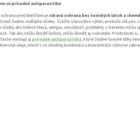
m sú prírodné antiparazitiká
 ochrana pred kliešťami je
zdravá ochrana
bez toxických látok a chemik
i mať žiadne vedľajšie účinky. Zvážte starostlivo výber, pretože váš pes 
e účinky ako bolesti hlavy, alergie, nevoľnosť, problémy s trávením môžu
och. Tak ako môžu škodiť ľuďom, môžu škodiť aj zvieratám. Predstavte si,
ťastie existujú aj
prírodné antiparazitiká
, ktoré žiadne toxické látky ne
 éterické oleje, ktoré v vo vhodnej kombinácií a koncentrácii výborne zabraňu