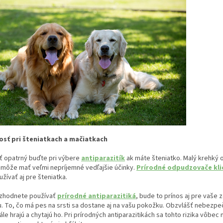
sť pri šteniatkach a mačiatkach
ť opatrný buďte pri výbere
antiparazitík
ak máte šteniatko. Malý krehký 
 môže mať veľmi nepríjemné vedľajšie účinky.
Prírodné odpudzovače kli
žívať aj pre šteniatka.
ozhodnete používať
prírodné antiparazitiká
, bude to prínos aj pre vaše
. To, čo má pes na srsti sa dostane aj na vašu pokožku. Obzvlášť nebezpe
le hrajú a chytajú ho. Pri prírodných antiparazitikách sa tohto rizika vôb