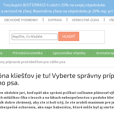
Tvoj kupón BIOTERRA15 ti ušetri 15% na svojej objednávke.
a vernostné zľavy. Maximálna zľava na objednávku je 20% rep. pri
OBCHODNÉ PODMIENKY
DOPRAVA
VERNOSTNÁ ZĽAVA
VŠ
HĽADAŤ
ia
Prírodná kozmetika
Lipozomálne vitamíny
Aromaterap
vny prípravok proti kliešťom pre vášho psa.
na kliešťov je tu! Vyberte správny prí
o psa.
ne obdobie jari, keď opäť ako správni psíčkari začíname plánovať vý
ch miláčikov číha v lesoch a na lúkach nebezpečenstvo v podobe klieš
ík dobre chránený, aby ste si boli istý, že ste urobili maximum pre 
ebezpečné ochorenia, ako napr babeziózu, ktoré môže byť aj smrte