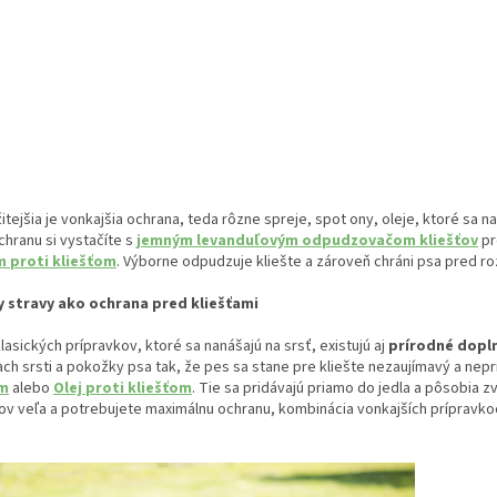
itejšia je vonkajšia ochrana, teda rôzne spreje, spot ony, oleje, ktoré sa n
hranu si vystačíte s
jemným levanduľovým odpudzovačom kliešťov
pr
 proti kliešťom
. Výborne odpudzuje kliešte a zároveň chráni psa pred ro
 stravy ako ochrana pred kliešťami
asických prípravkov, ktoré sa nanášajú na srsť, existujú aj
prírodné dopln
ch srsti a pokožky psa tak, že pes sa stane pre kliešte nezaujímavý a nep
om
alebo
Olej proti kliešťom
. Tie sa pridávajú priamo do jedla a pôsobia z
ťov veľa a potrebujete maximálnu ochranu, kombinácia vonkajších prípravko
.