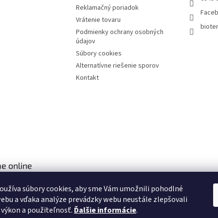
Reklamačný poriadok
Face
Vrátenie tovaru
bioter
Podmienky ochrany osobných
údajov
Súbory cookies
Alternatívne riešenie sporov
Kontakt
e online
oužíva súbory cookies, aby sme Vám umožnili pohodlné
ebu a vďaka analýze prevádzky webu neustále zlepšovali
, výkon a použiteľnosť.
Ďalšie informácie
.