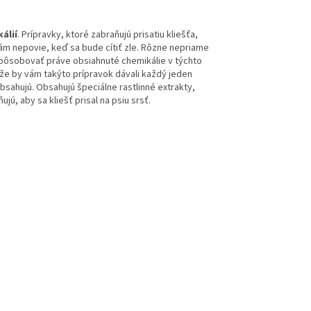
álií
. Prípravky, ktoré zabraňujú prisatiu kliešťa,
vám nepovie, keď sa bude cítiť zle. Rôzne nepriame
 spôsobovať práve obsiahnuté chemikálie v týchto
 že by vám takýto prípravok dávali každý jeden
obsahujú. Obsahujú špeciálne rastlinné extrakty,
jú, aby sa kliešť prisal na psiu srsť.