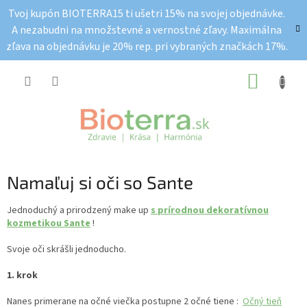
Prejsť
Tvoj kupón BIOTERRA15 ti ušetri 15% na svojej objednávke.
na
A nezabudni na množstevné a vernostné zľavy. Maximálna
obsah
zľava na objednávku je 20% rep. pri vybraných značkách 17%.
NÁKUP
KOŠÍK
Namaľuj si oči so Sante
Jednoduchý a prirodzený make up
s prírodnou dekoratívnou
kozmetikou Sante
!
Svoje oči skrášli jednoducho.
1. krok
Nanes primerane na očné viečka postupne 2 očné tiene :
Očný tieň