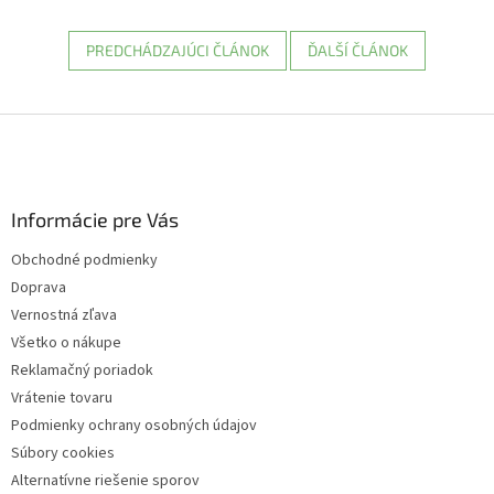
PREDCHÁDZAJÚCI ČLÁNOK
ĎALŠÍ ČLÁNOK
Z
á
p
ä
Informácie pre Vás
t
i
Obchodné podmienky
e
Doprava
Vernostná zľava
Všetko o nákupe
Reklamačný poriadok
Vrátenie tovaru
Podmienky ochrany osobných údajov
Súbory cookies
Alternatívne riešenie sporov