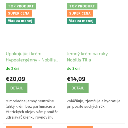
TOP PRODUKT
TOP PRODUKT
SUPER CENA
SUPER CENA
Viac za menej
Viac za menej
Upokojujúci krém
Jemný krém na ruky -
Hypoalergénny - Nobilis
Nobilis Tilia
Tilia
do 3 dní
do 3 dní
€20,09
€14,09
DETAIL
DETAIL
Mimoriadne jemný neutrálne
Zvláčňuje, zjemňuje a hydratuje
ľahký krém bez parfumácie a
pri pocite suchých rúk.
éterických olejov vám pomôže
udržiavať krehkú rovnováhu
vašej pleti.