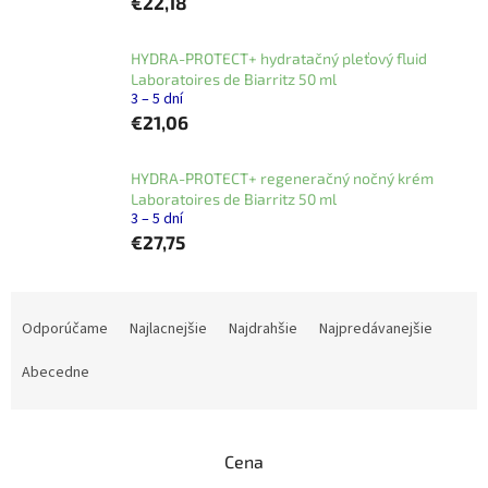
€22,18
HYDRA-PROTECT+ hydratačný pleťový fluid
Laboratoires de Biarritz 50 ml
3 – 5 dní
€21,06
HYDRA-PROTECT+ regeneračný nočný krém
Laboratoires de Biarritz 50 ml
3 – 5 dní
€27,75
R
a
Odporúčame
Najlacnejšie
Najdrahšie
Najpredávanejšie
d
e
Abecedne
n
i
e
Cena
p