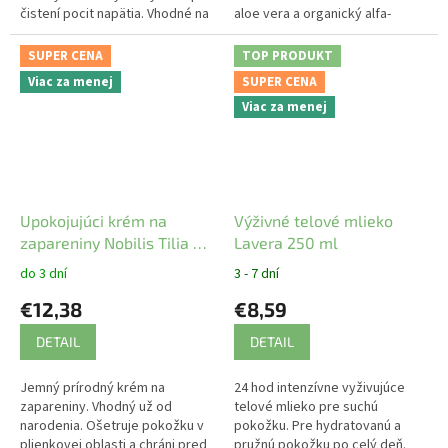
čistení pocit napätia. Vhodné na
aloe vera a organický alfa-
suchú pleť.
bisabolol, hydratuje s účinkom
proti začervenaniu.
SUPER CENA
TOP PRODUKT
Viac za menej
SUPER CENA
Viac za menej
Upokojujúci krém na
Výživné telové mlieko
zapareniny Nobilis Tilia 50
Lavera 250 ml
ml
do 3 dní
3 - 7 dní
€12,38
€8,59
DETAIL
DETAIL
Jemný prírodný krém na
24 hod intenzívne vyživujúce
zapareniny. Vhodný už od
telové mlieko pre suchú
narodenia. Ošetruje pokožku v
pokožku. Pre hydratovanú a
plienkovej oblasti a chráni pred
pružnú pokožku po celý deň.