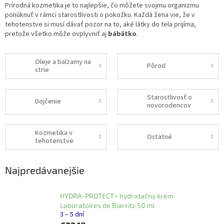
Prírodná kozmetika je to najlepšie, čo môžete svojmu organizmu
ponúknuť v rámci starostlivosti o pokožku. Každá žena vie, že v
tehotenstve si musí dávať pozor na to, aké látky do tela prijíma,
pretože všetko môže ovplyvniť aj
bábätko
.
Oleje a balzamy na
Pôrod
strie
Starostlivosť o
Dojčenie
novorodencov
Kozmetika v
Ostatné
tehotenstve
Najpredávanejšie
HYDRA-PROTECT+ hydratačný krém
Laboratoires de Biarritz 50 ml
3 – 5 dní