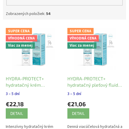
Zobrazených položiek:
54
V
SUPER CENA
SUPER CENA
ý
VÝHODNÁ CENA
VÝHODNÁ CENA
p
Viac za menej
Viac za menej
i
s
p
r
o
d
HYDRA-PROTECT+
HYDRA-PROTECT+
u
hydratačný krém
hydratačný pleťový fluid
k
Laboratoires de Biarritz 50
Laboratoires de Biarritz 50
3 – 5 dní
3 – 5 dní
t
ml
ml
€22,18
€21,06
o
v
DETAIL
DETAIL
Intenzívny hydratačný krém
Denná viacúčelová hydratačná a