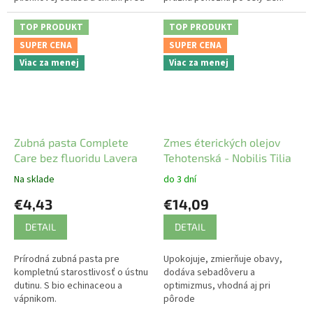
vlhkosťou.
TOP PRODUKT
TOP PRODUKT
SUPER CENA
SUPER CENA
Viac za menej
Viac za menej
Zubná pasta Complete
Zmes éterických olejov
Care bez fluoridu Lavera
Tehotenská - Nobilis Tilia
Na sklade
do 3 dní
€4,43
€14,09
DETAIL
DETAIL
Prírodná zubná pasta pre
Upokojuje, zmierňuje obavy,
kompletnú starostlivosť o ústnu
dodáva sebadôveru a
dutinu. S bio echinaceou a
optimizmus, vhodná aj pri
vápnikom.
pôrode