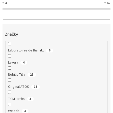
r
€
4
€
67
o
d
u
k
t
Značky
o
v
Laboratoires de Biarritz
6
Lavera
4
Nobilis Tilia
25
Original ATOK
13
TCM Herbs
3
Weleda
3