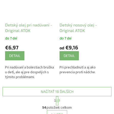
Detský olej pri nadúvaní -
Detský nosový olej -
Original ATOK
Original ATOK
do 7 dní
do 7 dní
€6,97
€9,16
od
DETAIL
DETAIL
Pri nadúvaní a bolestiach bruška
Pri prechladnutí a aj ako
u detí, ale aj pre dospelých s
prevencia proti nádche.
týmito problémami.
NAČÍTAŤ 18 ĎALŠÍCH
S
1
3
t
O
r
54
položiek celkom
v
á