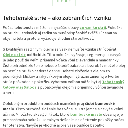
l
HORE
n
á
k
d
o
v
Tehotenské strie – ako zabrániť ich vzniku
a
a
c
n
i
Počas tehotenstva má žena najväčšie obavy
zo vzniku strií
. Pokožka
i
e
na bruchu, stehnách aj zadku sa musí prispôsobiť zväčšujúcemu sa
e
p
objemu tela a preto si vyžaduje vhodnú starostlivosť.
r
v
S kvalitnými rastlinnými olejmi sa však nemusíte vzniku strií obávať.
k
Olej na strie
od Nobilis Tilia
pokožku vyživuje, regeneruje a navyše
y
je jeho použitie veľmi príjemné vďaka vôni z levandule a mandarinky.
v
Čisto prírodné zloženie nebude škodiť bábätku a bez obáv môžete olej
ý
na rastúce bruško natierať denne. Bohaté zloženie s olejom zo
p
pšeničných klíčkov a rakytníkovým olejom výrazne zmierňuje tvorbu
i
strií a poškodenia pokožky. Výbornou voľbou môže byť aj
Tehotenský
s
telový olej Saloos
s pupalkovým olejom a príjemnou vôňou levandule
u
a neroli.
Obľúbeným produktom budúcich mamičiek je aj
čisté bambucké
maslo
. Čisto prírodné zloženie bez vône je ultra jemné a navyše veľmi
účinné. Množstvo skvelých látok, ktoré
bambucké maslo
obsahuje je
pre nahámahú pokožku ideálnym riešením na ošetrenie pokožky počas
tehotenstva. Navyše je vhodné aj pre vaše budúce bábätko.