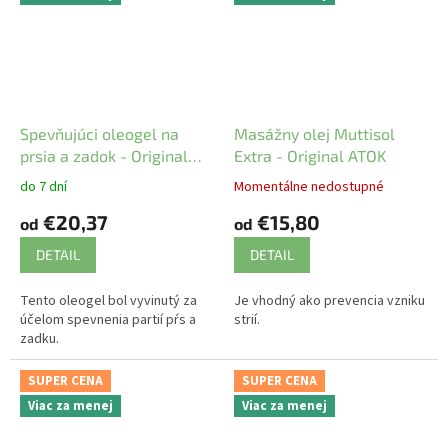
Spevňujúci oleogel na
Masážny olej Muttisol
prsia a zadok - Original
Extra - Original ATOK
ATOK
do 7 dní
Momentálne nedostupné
€20,37
€15,80
od
od
DETAIL
DETAIL
Tento oleogel bol vyvinutý za
Je vhodný ako prevencia vzniku
účelom spevnenia partií pŕs a
strií.
zadku.
SUPER CENA
SUPER CENA
Viac za menej
Viac za menej