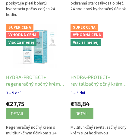
poskytuje pleti bohatú
ochranná starostlivosť o pleť.
hydratáciu počas celých 24
24 hodinový hydratačný účinok.
hodín.
SUPER CENA
SUPER CENA
VÝHODNÁ CENA
VÝHODNÁ CENA
Viac za menej
Viac za menej
HYDRA-PROTECT+
HYDRA-PROTECT+
regeneračný nočný krém
revitalizačný očný krém
Laboratoires de Biarritz 50
Laboratoires de Biarritz 15
3 – 5 dní
3 – 5 dní
ml
ml
€27,75
€18,84
DETAIL
DETAIL
Regeneračný nočný krém s
Multifunkčný revitalizačný očný
multifunkčným účinkom s 24
krém s 24 hodinovou