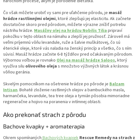
náročnom procese, akým je porodenie dieťatka.
Čo však môžete urobiť vy sami pre uľahčenie pôrodu, je
masáž
hrádze rastlinnými olejmi
, ktoré zlepšujú jej elasticitu. Ak začnete
dostatočne skoro pred pôrodom, môžete výrazne znížiť potrebu
nástrihu hrádze.
Masážny olej na hrádzu Nobilis Tilia
pripraví
pokožku v tejto oblasti na námahu a zlepší jej pružnosť. Zároveň má
veľmi príjemnú vôňu levandule, ruže a šalvie muškátovej, čo sú
éterické oleje, ktoré vás naladia na ženský princíp a všetko, čo s ním
súvisí. Masáž hrádze začnite 6-8 týždňov pred očakávaným pôrodom.
Výbornou voľbou je rovnako
Olej na masáž hrádze Saloos
, ktorý
využíva silu
olivového oleja
s množstvo výživných látok a krásnou
vôňou geránia.
Skvelým pomocníkom na ošetrenie hrádze po pôrode je
Balzam
Intisan
. Bohaté zloženie rastlinných olejov a bambuckého masla,
harmančeka, levandule, tea tree oleja a tymián pôsobia mimoriadne
regeneračne a hojivo na poranenia v intímnej oblasti.
Ako prekonať strach z pôrodu
Bachove kvapky + aromaterapia
Okrem spomínaných
Bachových kvapiek
Rescue Remedy na strach z