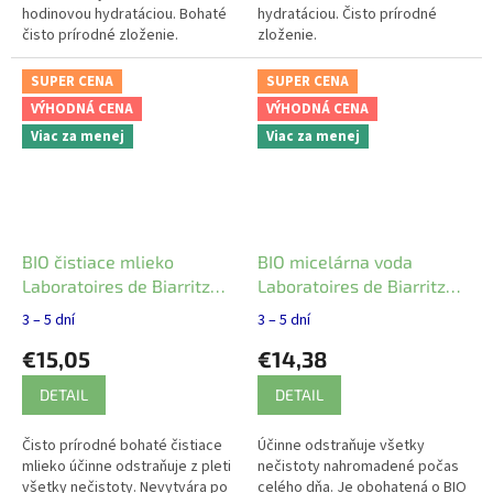
hodinovou hydratáciou. Bohaté
hydratáciou. Čisto prírodné
čisto prírodné zloženie.
zloženie.
SUPER CENA
SUPER CENA
VÝHODNÁ CENA
VÝHODNÁ CENA
Viac za menej
Viac za menej
BIO čistiace mlieko
BIO micelárna voda
Laboratoires de Biarritz
Laboratoires de Biarritz
200 ml
200 ml
3 – 5 dní
3 – 5 dní
€15,05
€14,38
DETAIL
DETAIL
Čisto prírodné bohaté čistiace
Účinne odstraňuje všetky
mlieko účinne odstraňuje z pleti
nečistoty nahromadené počas
všetky nečistoty. Nevytvára po
celého dňa. Je obohatená o BIO