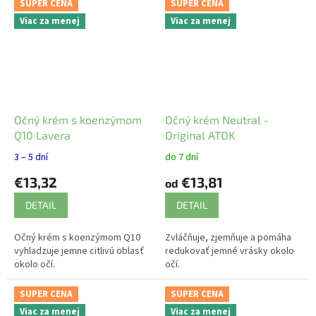
SUPER CENA
SUPER CENA
Viac za menej
Viac za menej
Očný krém s koenzýmom
Očný krém Neutral -
Q10 Lavera
Original ATOK
3 – 5 dní
do 7 dní
€13,32
€13,81
od
DETAIL
DETAIL
Očný krém s koenzýmom Q10
Zvláčňuje, zjemňuje a pomáha
vyhladzuje jemne citlivú oblasť
redukovať jemné vrásky okolo
okolo očí.
očí.
SUPER CENA
SUPER CENA
Viac za menej
Viac za menej