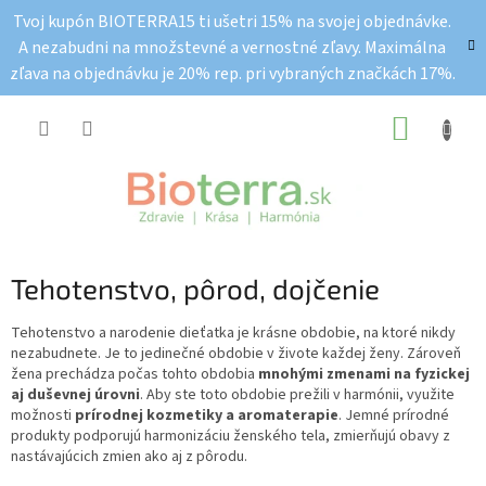
Prejsť
Tvoj kupón BIOTERRA15 ti ušetri 15% na svojej objednávke.
na
A nezabudni na množstevné a vernostné zľavy. Maximálna
obsah
zľava na objednávku je 20% rep. pri vybraných značkách 17%.
NÁKUP
KOŠÍK
Tehotenstvo, pôrod, dojčenie
Tehotenstvo a narodenie dieťatka je krásne obdobie, na ktoré nikdy
nezabudnete. Je to jedinečné obdobie v živote každej ženy. Zároveň
žena prechádza počas tohto obdobia
mnohými zmenami na fyzickej
aj duševnej úrovni
. Aby ste toto obdobie prežili v harmónii, využite
možnosti
prírodnej kozmetiky a aromaterapie
. Jemné prírodné
produkty podporujú harmonizáciu ženského tela, zmierňujú obavy z
nastávajúcich zmien ako aj z pôrodu.