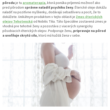
pôrodu
je tu
aromaterapia
, ktorá ponúka príjemnú možnosť ako
pred pôrodom
správne naladiť psychiku ženy
. Éterické oleje dokážu
naladiť na pozitívne myšlienky, dodávajú sebadôveru a pocit, že to
dokážete. Unikátnym produktom v tejto oblasti je
Zmes éterických
olejov Tehotenská
od Nobilis Tilia. Táto špeciálne zostavená zmes je
vhodná pre tehotné ženy a pozostáva z viacerých synergicky
pôsobiacich éterických olejov. Podporuje ženu,
pripravuje na pôrod
a uvoľňuje skrytú silu
, ktorú má každá žena v sebe.