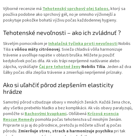
Výborné recenzie má
Tehotenský sprchový olej Saloos
, ktorý sa
používa podobne ako sprchový gél, no je omnoho výživnejší a
poskytuje pokožke bohatú výživu počas každodennej hygieny.
Tehotenské nevoľnosti – ako ich zvládnuť ?
Skvelým pomocníkom je
Inhalačná tyčinka proti nevoľnosti
Nobilis
Tilia
s vôňou mäty citrónovej
. Svieža chladivá vôňa harmonizuje
trávenie a uvoľňuje napätie v oblasti bruška. Môžete ju použiť
kedykoľvek počas dňa. Ak vás trápi nepríjemné nadúvanie alebo
zápcha, vyskúšajte
Čaj pre tehotné ženy
Nobilis Tilia
. Jeden až dva
šálky počas dňa zlepšia trávenie a zmierňujú nepríjemné príznaky.
Ako si uľahčiť pôrod zlepšením elasticity
hrádze
Samotný pôrod vzbudzuje obavy v mnohých ženách. Každá žena chce,
aby všetko prebehlo hladko a bez komplikácii. Ak vás obavy paralyzujú,
pomôžte si
Bachovými kvapkami
.
Obľúbená
Krízová esencia
Rescue Remedy
pomohla počas tehotenstva už mnohým ženám.
Pripravte si ju aj do pôrodnice, pretožu ju môžete užívať aj počas
pôrodu.
Zmierňuje stres, strach a harmonizuje psychiku
pri tak