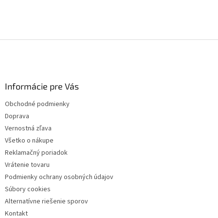
Z
á
p
ä
Informácie pre Vás
t
i
Obchodné podmienky
e
Doprava
Vernostná zľava
Všetko o nákupe
Reklamačný poriadok
Vrátenie tovaru
Podmienky ochrany osobných údajov
Súbory cookies
Alternatívne riešenie sporov
Kontakt