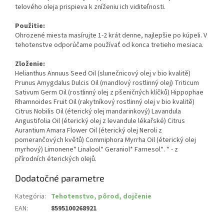
telového oleja prispieva k zníženiu ich viditeľnosti.
Použitie:
Ohrozené miesta masírujte 1-2 krát denne, najlepšie po kúpeli. V
tehotenstve odporúčame používať od konca tretieho mesiaca.
Zloženie:
Helianthus Annuus Seed Oil (slunečnicový olej v bio kvalitě)
Prunus Amygdalus Dulcis Oil (mandlový rostlinný olej) Triticum
Sativum Germ Oil (rostlinný olej z pšeničných klíčků) Hippophae
Rhamnoides Fruit Oil (rakytníkový rostlinný olej v bio kvalitě)
Citrus Nobilis Oil (éterický olej mandarinkový) Lavandula
Angustifolia Oil (éterický olej z levandule lékařské) Citrus
Aurantium Amara Flower Oil (éterický olej Neroli z
pomerančových květů) Commiphora Myrrha Oil (éterický olej
myrhový) Limonene* Linalool* Geraniol* Farnesol*. * - z
přírodních éterických olejů.
Dodatočné parametre
Kategória
:
Tehotenstvo, pôrod, dojčenie
EAN
:
8595100268921