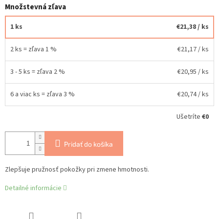
Množstevná zľava
1 ks
€21,38
/ ks
2 ks = zľava 1 %
€21,17
/ ks
3 - 5 ks = zľava 2 %
€20,95
/ ks
6 a viac ks = zľava 3 %
€20,74
/ ks
Ušetríte
€0
Pridať do košíka
Zlepšuje pružnosť pokožky pri zmene hmotnosti.
Detailné informácie