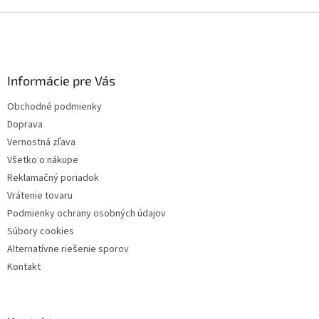
Z
á
p
ä
Informácie pre Vás
t
i
Obchodné podmienky
e
Doprava
Vernostná zľava
Všetko o nákupe
Reklamačný poriadok
Vrátenie tovaru
Podmienky ochrany osobných údajov
Súbory cookies
Alternatívne riešenie sporov
Kontakt