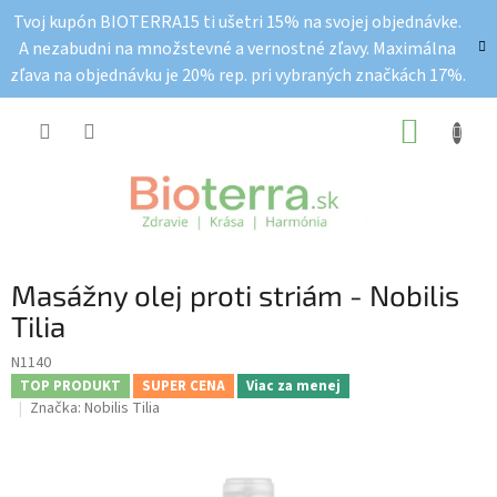
Prejsť
Tvoj kupón BIOTERRA15 ti ušetri 15% na svojej objednávke.
na
A nezabudni na množstevné a vernostné zľavy. Maximálna
obsah
zľava na objednávku je 20% rep. pri vybraných značkách 17%.
NÁKUP
KOŠÍK
Masážny olej proti striám - Nobilis
Tilia
N1140
TOP PRODUKT
SUPER CENA
Viac za menej
Značka:
Nobilis Tilia