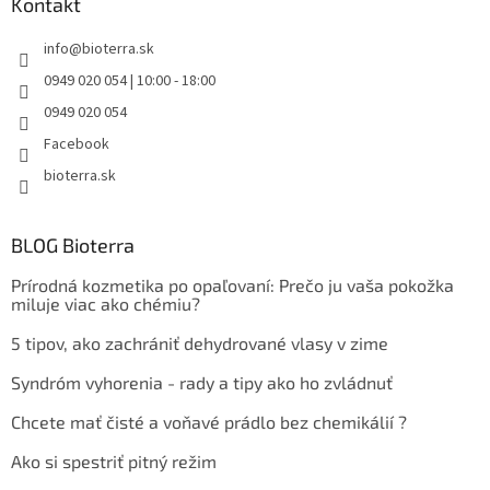
Kontakt
info
@
bioterra.sk
0949 020 054 | 10:00 - 18:00
0949 020 054
Facebook
bioterra.sk
BLOG Bioterra
Prírodná kozmetika po opaľovaní: Prečo ju vaša pokožka
miluje viac ako chémiu?
5 tipov, ako zachrániť dehydrované vlasy v zime
Syndróm vyhorenia - rady a tipy ako ho zvládnuť
Chcete mať čisté a voňavé prádlo bez chemikálií ?
Ako si spestriť pitný režim