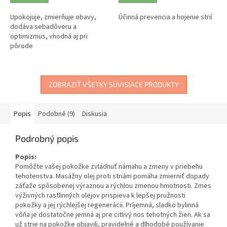
Upokojuje, zmierňuje obavy,
Účinná prevencia a hojenie strií
dodáva sebadôveru a
optimizmus, vhodná aj pri
pôrode
ZOBRAZIŤ VŠETKY SÚVISIACE PRODUKTY
Popis
Podobné (9)
Diskusia
Podrobný popis
Popis:
Pomôžte vašej pokožke zvládnuť námahu a zmeny v priebehu
tehotenstva. Masážny olej proti striám pomáha zmierniť dopady
záťaže spôsobenej výraznou a rýchlou zmenou hmotnosti. Zmes
výživných rastlinných olejov prispieva k lepšej pružnosti
pokožky a jej rýchlejšej regenerácii. Príjemná, sladko bylinná
vôňa je dostatočne jemná aj pre citlivý nos tehotných žien. Ak sa
už strie na pokožke objavili, pravidelné a dlhodobé používanie