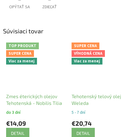
OPÝTAŤ SA
ZDIEĽAŤ
Súvisiaci tovar
TOP PRODUKT
SUPER CENA
SUPER CENA
VÝHODNÁ CENA
Viac za menej
Viac za menej
Zmes éterických olejov
Tehotenský telový olej
Tehotenská - Nobilis Tilia
Weleda
do 3 dní
5 - 7 dní
€14,09
€20,74
DETAIL
DETAIL