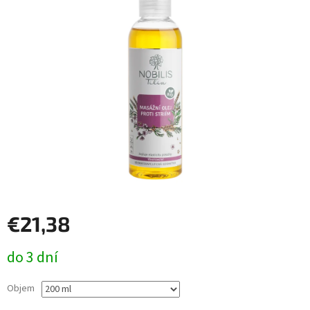
€21,38
Jednotková
do 3 dní
cena:
Objem