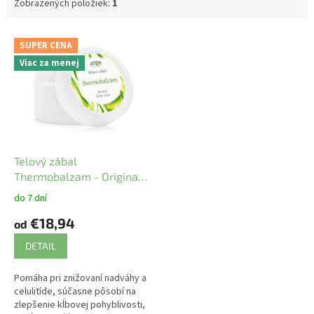
Zobrazených položiek:
1
V
SUPER CENA
ý
Viac za menej
p
i
s
p
r
o
d
Telový zábal
u
Thermobalzam - Original
k
ATOK
do 7 dní
t
€18,94
o
od
v
DETAIL
Pomáha pri znižovaní nadváhy a
celulitíde, súčasne pôsobí na
zlepšenie kĺbovej pohyblivosti,