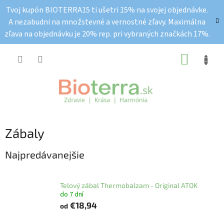
Prejsť
Tvoj kupón BIOTERRA15 ti ušetri 15% na svojej objednávke.
na
A nezabudni na množstevné a vernostné zľavy. Maximálna
obsah
zľava na objednávku je 20% rep. pri vybraných značkách 17%.
NÁKUP
KOŠÍK
Zábaly
Najpredávanejšie
Telový zábal Thermobalzam - Original ATOK
do 7 dní
€18,94
od