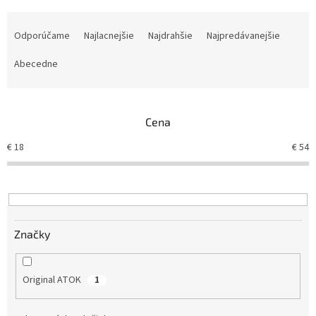
R
a
Odporúčame
Najlacnejšie
Najdrahšie
Najpredávanejšie
d
e
Abecedne
n
i
e
Cena
p
r
€
18
€
54
o
d
u
k
t
Značky
o
v
Original ATOK
1