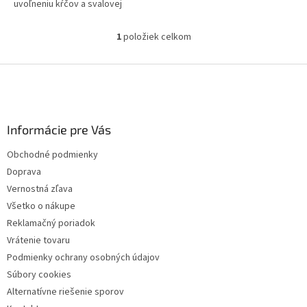
uvoľneniu kŕčov a svalovej
ztuhnutosti.
1
položiek celkom
O
v
l
Z
á
á
d
p
a
ä
c
Informácie pre Vás
t
i
i
e
Obchodné podmienky
p
e
Doprava
r
v
Vernostná zľava
k
Všetko o nákupe
y
Reklamačný poriadok
v
ý
Vrátenie tovaru
p
Podmienky ochrany osobných údajov
i
Súbory cookies
s
u
Alternatívne riešenie sporov