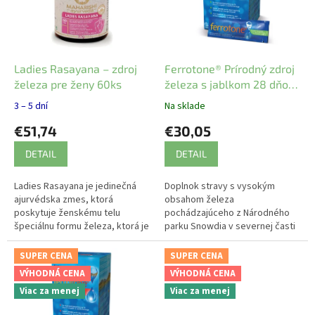
s
p
r
o
d
Ladies Rasayana – zdroj
Ferrotone® Prírodný zdroj
u
železa pre ženy 60ks
železa s jablkom 28 dňové
k
balenie
3 – 5 dní
Na sklade
t
€51,74
€30,05
o
v
DETAIL
DETAIL
Ladies Rasayana je jedinečná
Doplnok stravy s vysokým
ajurvédska zmes, ktorá
obsahom železa
poskytuje ženskému telu
pochádzajúceho z Národného
špeciálnu formu železa, ktorá je
parku Snowdia v severnej časti
ľahko stráviteľná a dobre
Walesu. 100% prírodný produkt.
znášaná.
Šetrný na žalúdok, v unikátnej
SUPER CENA
SUPER CENA
tekutej forme a...
VÝHODNÁ CENA
VÝHODNÁ CENA
Viac za menej
Viac za menej