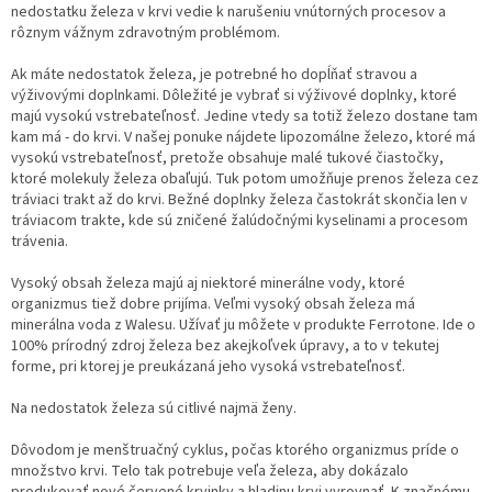
c
nedostatku železa v krvi vedie k narušeniu vnútorných procesov a
i
rôznym vážnym zdravotným problémom.
e
p
Ak máte nedostatok železa, je potrebné ho dopĺňať stravou a
r
výživovými doplnkami. Dôležité je vybrať si výživové doplnky, ktoré
v
majú vysokú vstrebateľnosť. Jedine vtedy sa totiž železo dostane tam
k
kam má - do krvi. V našej ponuke nájdete lipozomálne železo, ktoré má
y
vysokú vstrebateľnosť, pretože obsahuje malé tukové čiastočky,
v
ktoré molekuly železa obaľujú. Tuk potom umožňuje prenos železa cez
ý
tráviaci trakt až do krvi. Bežné doplnky železa častokrát skončia len v
p
tráviacom trakte, kde sú zničené žalúdočnými kyselinami a procesom
i
trávenia.
s
u
Vysoký obsah železa majú aj niektoré minerálne vody, ktoré
organizmus tiež dobre prijíma. Veľmi vysoký obsah železa má
minerálna voda z Walesu. Užívať ju môžete v produkte Ferrotone. Ide o
100% prírodný zdroj železa bez akejkoľvek úpravy, a to v tekutej
forme, pri ktorej je preukázaná jeho vysoká vstrebateľnosť.
Na nedostatok železa sú citlivé najmä ženy.
Dôvodom je menštruačný cyklus, počas ktorého organizmus príde o
množstvo krvi. Telo tak potrebuje veľa železa, aby dokázalo