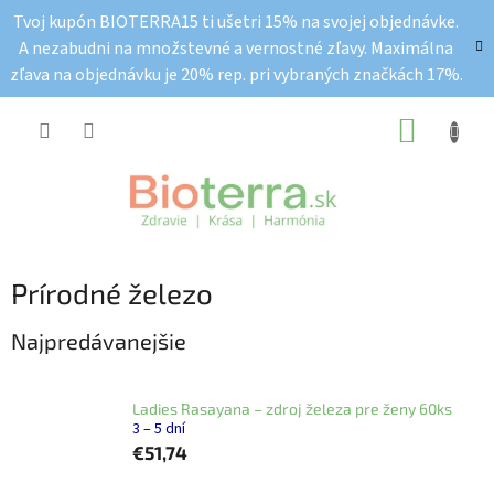
Prejsť
Tvoj kupón BIOTERRA15 ti ušetri 15% na svojej objednávke.
na
A nezabudni na množstevné a vernostné zľavy. Maximálna
obsah
zľava na objednávku je 20% rep. pri vybraných značkách 17%.
NÁKUP
KOŠÍK
Prírodné železo
Najpredávanejšie
Ladies Rasayana – zdroj železa pre ženy 60ks
3 – 5 dní
€51,74