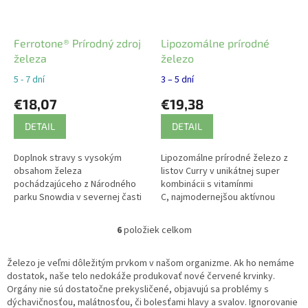
Ferrotone® Prírodný zdroj
Lipozomálne prírodné
železa
železo
5 - 7 dní
3 – 5 dní
€18,07
€19,38
DETAIL
DETAIL
Doplnok stravy s vysokým
Lipozomálne prírodné železo z
obsahom železa
listov Curry v unikátnej super
pochádzajúceho z Národného
kombinácii s vitamínmi
parku Snowdia v severnej časti
C, najmodernejšou aktívnou
Walesu. 100% prírodný produkt.
formou kyseliny listovej (B9) tzv.
Šetrný na žalúdok, v unikátnej
folátom 4.generácie a
6
položiek celkom
O
tekutej forme a...
vitamínom...
v
l
Železo je veľmi dôležitým prvkom v našom organizme. Ak ho nemáme
á
dostatok, naše telo nedokáže produkovať nové červené krvinky.
d
Orgány nie sú dostatočne prekysličené, objavujú sa problémy s
a
dýchavičnosťou, malátnosťou, či bolesťami hlavy a svalov. Ignorovanie