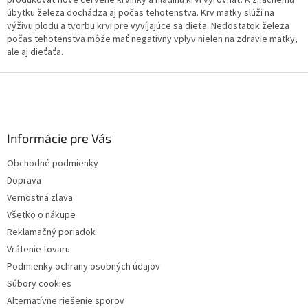
produkovať nové červené krvinky a hladinu krvi vyrovnať. K značnému
úbytku železa dochádza aj počas tehotenstva. Krv matky slúži na
výživu plodu a tvorbu krvi pre vyvíjajúce sa dieťa. Nedostatok železa
počas tehotenstva môže mať negatívny vplyv nielen na zdravie matky,
ale aj dieťaťa.
Z
á
p
ä
Informácie pre Vás
t
i
Obchodné podmienky
e
Doprava
Vernostná zľava
Všetko o nákupe
Reklamačný poriadok
Vrátenie tovaru
Podmienky ochrany osobných údajov
Súbory cookies
Alternatívne riešenie sporov