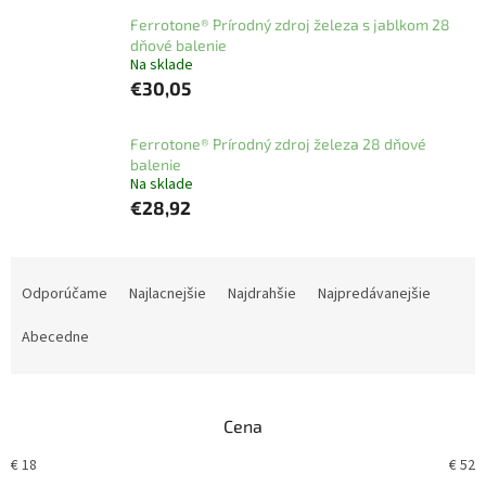
Ferrotone® Prírodný zdroj železa s jablkom 28
dňové balenie
Na sklade
€30,05
Ferrotone® Prírodný zdroj železa 28 dňové
balenie
Na sklade
€28,92
R
a
Odporúčame
Najlacnejšie
Najdrahšie
Najpredávanejšie
d
e
Abecedne
n
i
e
Cena
p
r
€
18
€
52
o