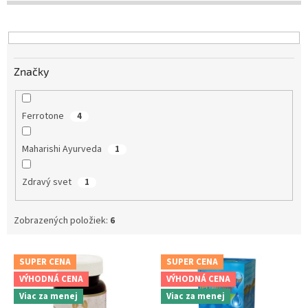
d
u
k
t
Značky
o
v
Ferrotone
4
Maharishi Ayurveda
1
Zdravý svet
1
Zobrazených položiek:
6
V
SUPER CENA
SUPER CENA
ý
VÝHODNÁ CENA
VÝHODNÁ CENA
p
Viac za menej
Viac za menej
i