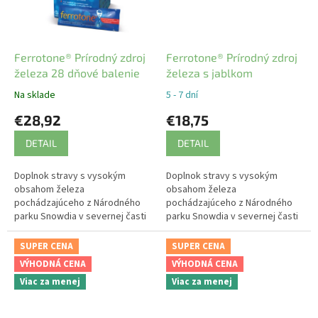
Ferrotone® Prírodný zdroj
Ferrotone® Prírodný zdroj
železa 28 dňové balenie
železa s jablkom
Na sklade
5 - 7 dní
€28,92
€18,75
DETAIL
DETAIL
Doplnok stravy s vysokým
Doplnok stravy s vysokým
obsahom železa
obsahom železa
pochádzajúceho z Národného
pochádzajúceho z Národného
parku Snowdia v severnej časti
parku Snowdia v severnej časti
Walesu. 100% prírodný produkt.
Walesu. 100% prírodný produkt.
Šetrný na žalúdok, v unikátnej
Šetrný na žalúdok, v unikátnej
SUPER CENA
SUPER CENA
tekutej forme a...
tekutej forme a...
VÝHODNÁ CENA
VÝHODNÁ CENA
Viac za menej
Viac za menej