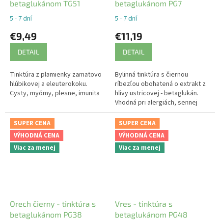
betaglukánom TG51
betaglukánom PG7
5 - 7 dní
5 - 7 dní
€9,49
€11,19
DETAIL
DETAIL
Tinktúra z plamienky zamatovo
Bylinná tinktúra s čiernou
hlúbikovej a eleuterokoku.
ríbezľou obohatená o extrakt z
Cysty, myómy, plesne, imunita
hlivy ustricovej - betaglukán.
Vhodná pri alergiách, sennej
nádche, ekzémoch atď.
SUPER CENA
SUPER CENA
VÝHODNÁ CENA
VÝHODNÁ CENA
Viac za menej
Viac za menej
Orech čierny - tinktúra s
Vres - tinktúra s
betaglukánom PG38
betaglukánom PG48