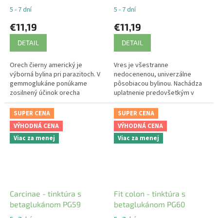
5 - 7 dní
5 - 7 dní
€11,19
€11,19
DETAIL
DETAIL
Orech čierny americký je
Vres je všestranne
výborná bylina pri parazitoch. V
nedocenenou, univerzálne
gemmoglukáne ponúkame
pôsobiacou bylinou. Nachádza
zosilnený účinok orecha
uplatnenie predovšetkým v
čierneho amerického o
urológii ako prvotriedný
betaglukán s hlivy ustricovej
dezinfekčný prostriedok
SUPER CENA
SUPER CENA
močových ciest s
VÝHODNÁ CENA
VÝHODNÁ CENA
močopudným...
Viac za menej
Viac za menej
Carcinae - tinktúra s
Fit colon - tinktúra s
betaglukánom PG59
betaglukánom PG60