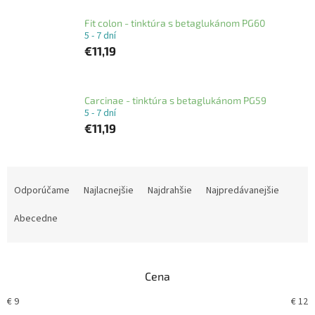
Fit colon - tinktúra s betaglukánom PG60
5 - 7 dní
€11,19
Carcinae - tinktúra s betaglukánom PG59
5 - 7 dní
€11,19
R
a
Odporúčame
Najlacnejšie
Najdrahšie
Najpredávanejšie
d
e
Abecedne
n
i
e
Cena
p
r
€
9
€
12
o