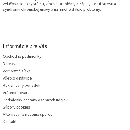
y
vylučovacieho systému, kĺbové problémy a zápaly, proti stresu a
v
syndrómu chronickej únavy a na mnohé ďalšie problémy.
ý
p
Z
i
á
s
p
u
ä
Informácie pre Vás
t
i
Obchodné podmienky
e
Doprava
Vernostná zľava
Všetko o nákupe
Reklamačný poriadok
Vrátenie tovaru
Podmienky ochrany osobných údajov
Súbory cookies
Alternatívne riešenie sporov
Kontakt