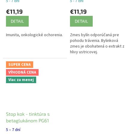
5 - 7 dní
5 - 7 dní
€11,19
€11,19
DETAIL
DETAIL
Imunita, onkologické ochorenia.
Zmes bylín odporúčaná pre
pohodu trávenia. Bylinková
zmes je obohatená o extrakt z
hlivy ustricovej.
SUPER CENA
VÝHODNÁ CENA
Viac za menej
Stop kok - tinktúra s
betaglukánom PG61
5 – 7 dní