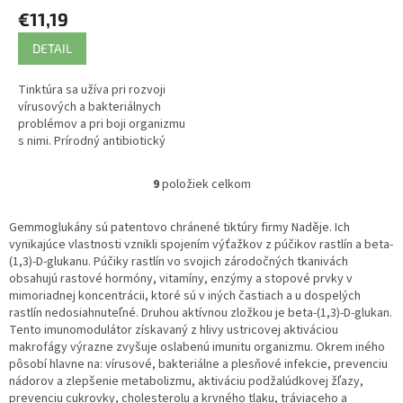
€11,19
DETAIL
Tinktúra sa užíva pri rozvoji
vírusových a bakteriálnych
problémov a pri boji organizmu
s nimi. Prírodný antibiotický
efekt.
9
položiek celkom
O
v
l
Gemmoglukány sú patentovo chránené tiktúry firmy Naděje. Ich
á
vynikajúce vlastnosti vznikli spojením výťažkov z púčikov rastlín a beta-
d
(1,3)-D-glukanu. Púčiky rastlín vo svojich zárodočných tkanivách
a
obsahujú rastové hormóny, vitamíny, enzýmy a stopové prvky v
c
mimoriadnej koncentrácii, ktoré sú v iných častiach a u dospelých
i
rastlín nedosiahnuteľné. Druhou aktívnou zložkou je beta-(1,3)-D-glukan.
e
Tento imunomodulátor získavaný z hlivy ustricovej aktiváciou
p
makrofágy výrazne zvyšuje oslabenú imunitu organizmu. Okrem iného
r
pôsobí hlavne na: vírusové, bakteriálne a plesňové infekcie, prevenciu
v
nádorov a zlepšenie metabolizmu, aktiváciu podžalúdkovej žľazy,
k
prevenciu cukrovky, cholesterolu a krvného tlaku, tráviaceho a