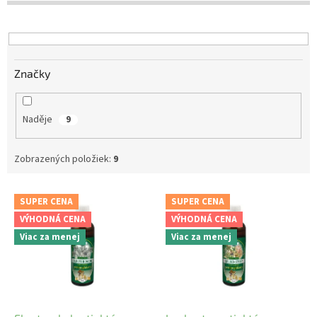
d
u
k
t
Značky
o
v
Naděje
9
Zobrazených položiek:
9
V
SUPER CENA
SUPER CENA
ý
VÝHODNÁ CENA
VÝHODNÁ CENA
p
Viac za menej
Viac za menej
i
s
p
r
o