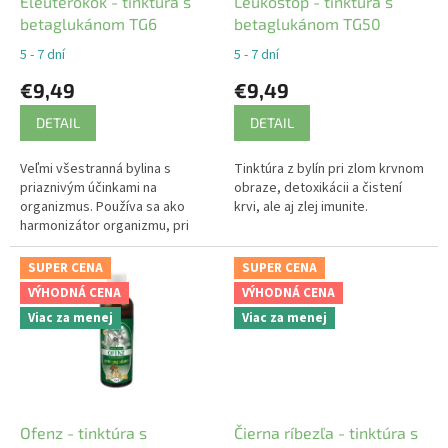
d
Eleuterokok - tinktúra s
Leukostop - tinktúra s
u
betaglukánom TG6
betaglukánom TG50
k
5 - 7 dní
5 - 7 dní
t
€9,49
€9,49
o
v
DETAIL
DETAIL
Veľmi všestranná bylina s
Tinktúra z bylín pri zlom krvnom
priaznivým účinkami na
obraze, detoxikácii a čistení
organizmus. Používa sa ako
krvi, ale aj zlej imunite.
harmonizátor organizmu, pri
únave, stres, strate energie a
pod. Obohatená o extrakt z hlivy
SUPER CENA
SUPER CENA
ustricovej.
VÝHODNÁ CENA
VÝHODNÁ CENA
Viac za menej
Viac za menej
Ofenz - tinktúra s
Čierna ríbezľa - tinktúra s