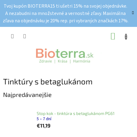
Prejsť
Tvoj kupón BIOTERRA15 ti ušetri 15% na svojej objednávke.
na
A nezabudni na množstevné a vernostné zľavy. Maximálna
obsah
zľava na objednávku je 20% rep. pri vybraných značkách 17%.
NÁKUP
KOŠÍK
Tinktúry s betaglukánom
Najpredávanejšie
Stop kok - tinktúra s betaglukánom PG61
5 – 7 dní
€11,19