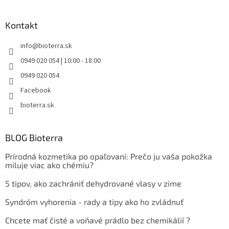
Kontakt
info
@
bioterra.sk
0949 020 054 | 10:00 - 18:00
0949 020 054
Facebook
bioterra.sk
BLOG Bioterra
Prírodná kozmetika po opaľovaní: Prečo ju vaša pokožka
miluje viac ako chémiu?
5 tipov, ako zachrániť dehydrované vlasy v zime
Syndróm vyhorenia - rady a tipy ako ho zvládnuť
Chcete mať čisté a voňavé prádlo bez chemikálií ?