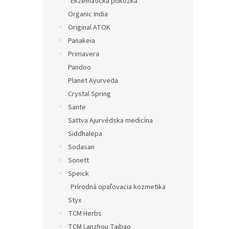
Ekzematická pokožka
Organic India
Original ATOK
Panakeia
Primavera
Pandoo
Planet Ayurveda
Crystal Spring
Sante
Sattva Ajurvédska medicína
Siddhalepa
Sodasan
Sonett
Speick
Prírodná opaľovacia kozmetika
Styx
TCM Herbs
TCM Lanzhou Taibao