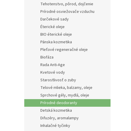
Tehotenstvo, pôrod, dojčenie
Prírodné osviežovače vzduchu
Darčekové sady
Éterické oleje
BIO éterické oleje
Pánska kozmetika
Pleťové regeneračné oleje
Biofáza
Rada Anti-Age
Kvetové vody
Starostlivosť o zuby
Telové mlieka, balzamy, oleje
Sprchové gély, mydlá, oleje
Prírodné deodoranty
Detská kozmetika
Difuzéry, aromalampy
Inhalačné tyčinky