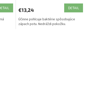
DETAIL
DETAIL
€13,24
 má
Účinne pohlcuje baktérie spôsobujúce
zápach potu. Nedráždi pokožku.