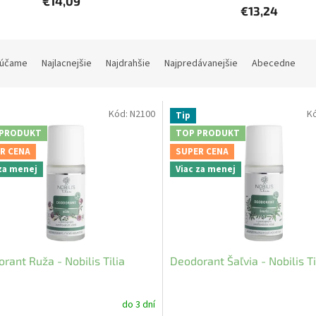
€14,09
€13,24
účame
Najlacnejšie
Najdrahšie
Najpredávanejšie
Abecedne
Kód:
N2100
K
Tip
 PRODUKT
TOP PRODUKT
R CENA
SUPER CENA
 za menej
Viac za menej
rant Ruža - Nobilis Tilia
Deodorant Šaľvia - Nobilis Ti
do 3 dní