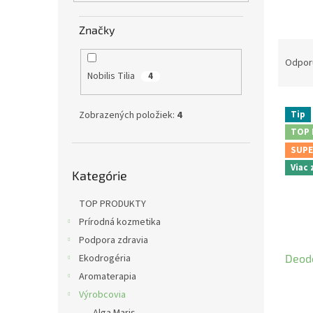
e
l
Značky
R
a
Odpor
d
Nobilis Tilia
4
e
V
n
Zobrazených položiek:
4
Tip
ý
i
TOP
p
e
SUPE
i
p
Preskočiť
s
r
Viac
Kategórie
kategórie
p
o
r
d
TOP PRODUKTY
o
u
Prírodná kozmetika
d
k
Podpora zdravia
u
t
Ekodrogéria
Deodo
k
o
t
v
Aromaterapia
o
Výrobcovia
v
Alga Maris