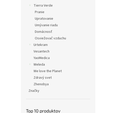
Tierra Verde
Pranie
Upratovanie
Umývanie riadu
Domácnosť
Osviežovač vzduchu
Urtekram
Vesantech
YaoMedica
Weleda
We love the Planet
Zdravý svet
Zhenobya
Značky
Top 10 produktov