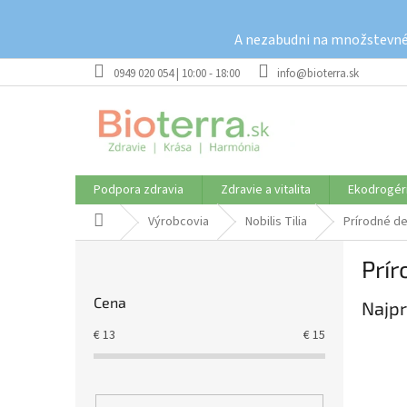
Prejsť
na
A nezabudni na množstevné 
obsah
0949 020 054 | 10:00 - 18:00
info@bioterra.sk
Podpora zdravia
Zdravie a vitalita
Ekodrogér
Domov
Výrobcovia
Nobilis Tilia
Prírodné d
B
Prí
o
č
Cena
Najpr
n
ý
€
13
€
15
p
a
n