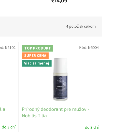
€14,09
4
položiek celkom
ód:
N2102
Kód:
N6004
TOP PRODUKT
SUPER CENA
Viac za menej
lia
Prírodný deodorant pre mužov -
Nobilis Tilia
do 3 dní
do 3 dní