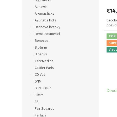
Almawin
€14
Aromasticks
Ayurlabs India
Deodor
pozvo
Bachove kvapky
Bema cosmetici
TOP
Benecos
SUPE
Bioturm
Viac
Biosolis
CareMedica
Cattier Paris
CD Vet
DNM
Dudu Osun
Deodo
Elixirs
ESI
Fair Squared
Farfalla