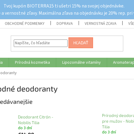
Tvoj kupón BIOTERRA15 ti ušetri 15% na svojej objednávke.
a vernostné zľavy. Maximálna zľava na objednávku je 20% rep. pri
OBCHODNÉ PODMIENKY
DOPRAVA
VERNOSTNÁ ZĽAVA
VŠ
HĽADAŤ
ia
Prírodná kozmetika
Lipozomálne vitamíny
Aromaterap
eodoranty
rodné deodoranty
edávanejšie
Prírodný deodor
Deodorant Citrón -
pre mužov - Nobi
Nobilis Tilia
Tilia
do 3 dní
do 3 dní