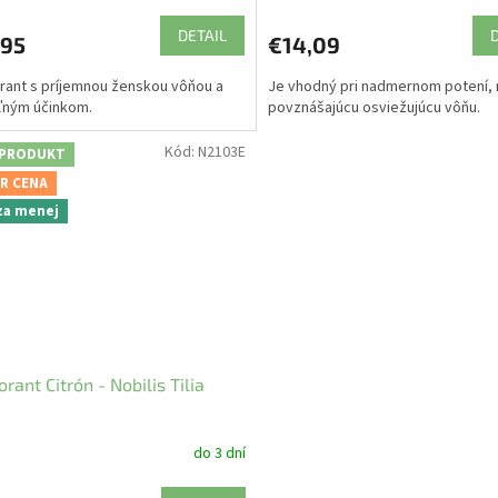
DETAIL
,95
€14,09
ant s príjemnou ženskou vôňou a
Je vhodný pri nadmernom potení,
ľným účinkom.
povznášajúcu osviežujúcu vôňu.
Kód:
N2103E
 PRODUKT
R CENA
 za menej
rant Citrón - Nobilis Tilia
do 3 dní