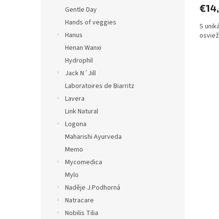
€14
Gentle Day
Hands of veggies
S unik
Hanus
osviež
Henan Wanxi
Hydrophil
Jack N´Jill
Laboratoires de Biarritz
Lavera
Link Natural
Logona
Maharishi Ayurveda
Memo
Mycomedica
Mylo
Naděje J.Podhorná
Natracare
Nobilis Tilia