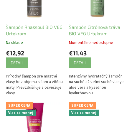
s
p
r
o
d
Šampón Rhassoul BIO VEG
Šampón Citrónová tráva
u
Urtekram
BIO VEG Urtekram
k
Na sklade
Momentálne nedostupné
t
€12,92
€11,43
o
v
DETAIL
DETAIL
Prírodný šampón pre mastné
Intenzívny hydratačný šampón
vlasy bez objemu s ílom a vôňou
na suché až veľmi suché vlasy s
mäty. Prevzdušňuje a osviežuje
aloe vera a kyselinou
vlasy.
hyalurónovou.
SUPER CENA
SUPER CENA
Viac za menej
Viac za menej