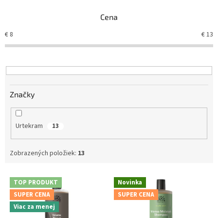
e
Cena
p
r
€
8
€
13
o
d
u
k
t
Značky
o
v
Urtekram
13
Zobrazených položiek:
13
V
TOP PRODUKT
Novinka
ý
SUPER CENA
SUPER CENA
p
Viac za menej
i