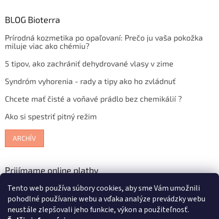
BLOG Bioterra
Prírodná kozmetika po opaľovaní: Prečo ju vaša pokožka
miluje viac ako chémiu?
5 tipov, ako zachrániť dehydrované vlasy v zime
Syndróm vyhorenia - rady a tipy ako ho zvládnuť
Chcete mať čisté a voňavé prádlo bez chemikálií ?
Ako si spestriť pitný režim
ARCHÍV
Prijímame online platby
Tento web používa súbory cookies, aby sme Vám umožnili
pohodlné používanie webu a vďaka analýze prevádzky webu
neustále zlepšovali jeho funkcie, výkon a použiteľnosť.