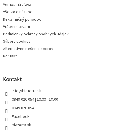
v
Vernostná zľava
k
Všetko o nákupe
y
Reklamačný poriadok
v
ý
Vrátenie tovaru
p
Podmienky ochrany osobných údajov
i
Súbory cookies
s
u
Alternatívne riešenie sporov
Kontakt
Kontakt
info
@
bioterra.sk
0949 020 054 | 10:00 - 18:00
0949 020 054
Facebook
bioterra.sk