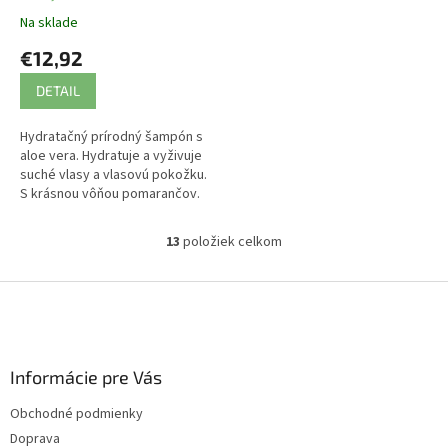
Na sklade
€12,92
DETAIL
Hydratačný prírodný šampón s
aloe vera. Hydratuje a vyživuje
suché vlasy a vlasovú pokožku.
S krásnou vôňou pomarančov.
13
položiek celkom
O
v
l
Z
á
á
d
p
a
ä
c
Informácie pre Vás
t
i
i
e
Obchodné podmienky
p
e
Doprava
r