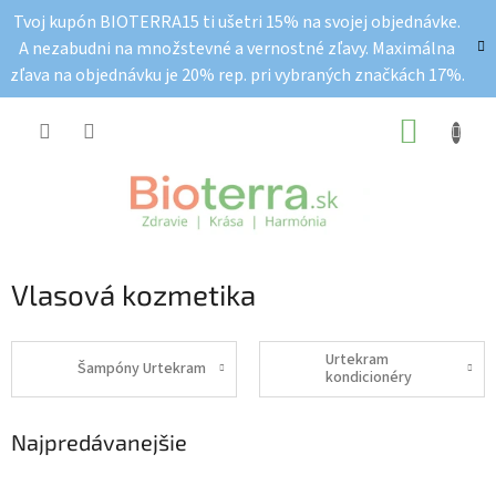
Prejsť
Tvoj kupón BIOTERRA15 ti ušetri 15% na svojej objednávke.
na
A nezabudni na množstevné a vernostné zľavy. Maximálna
obsah
zľava na objednávku je 20% rep. pri vybraných značkách 17%.
NÁKUP
KOŠÍK
Vlasová kozmetika
Urtekram
Šampóny Urtekram
kondicionéry
Najpredávanejšie