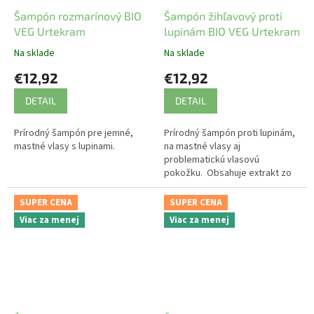
Šampón rozmarínový BIO
Šampón žihľavový proti
VEG Urtekram
lupinám BIO VEG Urtekram
Na sklade
Na sklade
€12,92
€12,92
DETAIL
DETAIL
Prírodný šampón pre jemné,
Prírodný šampón proti lupinám,
mastné vlasy s lupinami.
na mastné vlasy aj
problematickú vlasovú
pokožku. Obsahuje extrakt zo
žihľavy a lopúcha.
SUPER CENA
SUPER CENA
Viac za menej
Viac za menej