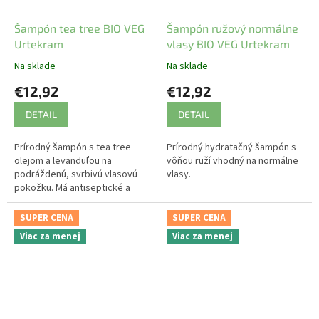
Šampón tea tree BIO VEG
Šampón ružový normálne
Urtekram
vlasy BIO VEG Urtekram
Na sklade
Na sklade
€12,92
€12,92
DETAIL
DETAIL
Prírodný šampón s tea tree
Prírodný hydratačný šampón s
olejom a levanduľou na
vôňou ruží vhodný na normálne
podráždenú, svrbivú vlasovú
vlasy.
pokožku. Má antiseptické a
hojivé účinky.
SUPER CENA
SUPER CENA
Viac za menej
Viac za menej