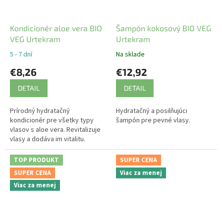
Kondicionér aloe vera BIO
Šampón kokosový BIO VEG
VEG Urtekram
Urtekram
5 - 7 dní
Na sklade
€8,26
€12,92
DETAIL
DETAIL
Prírodný hydratačný
Hydratačný a posilňujúci
kondicionér pre všetky typy
šampón pre pevné vlasy.
vlasov s aloe vera. Revitalizuje
vlasy a dodáva im vitalitu.
TOP PRODUKT
SUPER CENA
SUPER CENA
Viac za menej
Viac za menej