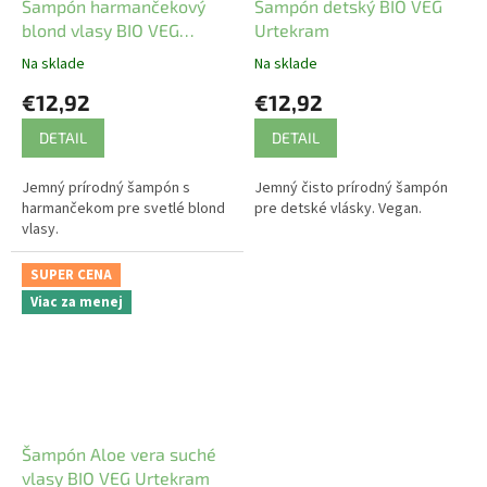
Šampón harmančekový
Šampón detský BIO VEG
blond vlasy BIO VEG
Urtekram
Urtekram
Na sklade
Na sklade
€12,92
€12,92
DETAIL
DETAIL
Jemný prírodný šampón s
Jemný čisto prírodný šampón
harmančekom pre svetlé blond
pre detské vlásky. Vegan.
vlasy.
SUPER CENA
Viac za menej
Šampón Aloe vera suché
vlasy BIO VEG Urtekram