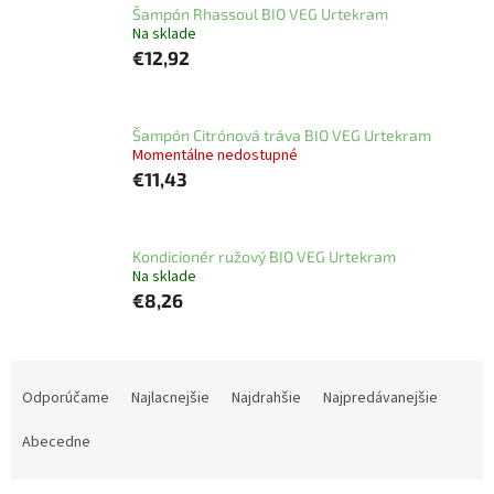
Šampón Rhassoul BIO VEG Urtekram
Na sklade
€12,92
Šampón Citrónová tráva BIO VEG Urtekram
Momentálne nedostupné
€11,43
Kondicionér ružový BIO VEG Urtekram
Na sklade
€8,26
R
a
Odporúčame
Najlacnejšie
Najdrahšie
Najpredávanejšie
d
e
Abecedne
n
i