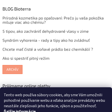
BLOG Bioterra
Prírodná kozmetika po opaľovaní: Prečo ju vaša pokožka
miluje viac ako chémiu?
5 tipov, ako zachrániť dehydrované vlasy v zime
Syndróm vyhorenia - rady a tipy ako ho zvládnuť
Chcete mať čisté a voňavé prádlo bez chemikálií ?
Ako si spestriť pitný režim
ARCHÍV
Prijímame online platby
Tento web používa súbory cookies, aby sme Vám umožnili
pohodlné používanie webu a vďaka analýze prevádzky webu
neustále zlepšovali jeho funkcie, výkon a použiteľnosť.
Ďalšie informácie
.