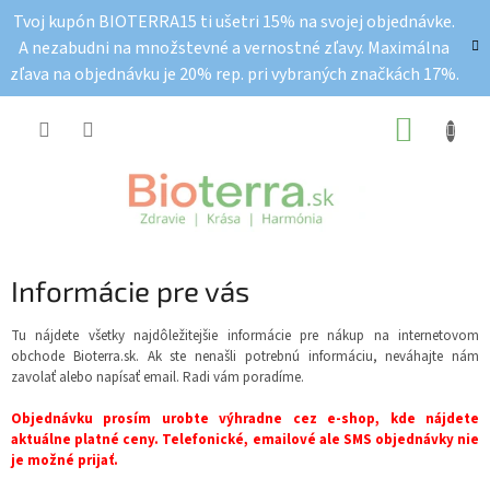
Prejsť
Tvoj kupón BIOTERRA15 ti ušetri 15% na svojej objednávke.
na
A nezabudni na množstevné a vernostné zľavy. Maximálna
obsah
zľava na objednávku je 20% rep. pri vybraných značkách 17%.
NÁKUP
KOŠÍK
Informácie pre vás
Tu nájdete všetky najdôležitejšie informácie pre nákup na internetovom
obchode Bioterra.sk. Ak ste nenašli potrebnú informáciu, neváhajte nám
zavolať alebo napísať email. Radi vám poradíme.
Objednávku prosím urobte výhradne cez e-shop, kde nájdete
aktuálne platné ceny. Telefonické, emailové ale SMS objednávky nie
je možné prijať.