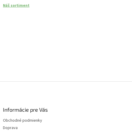
Náš sortiment
Z
á
p
ä
Informácie pre Vás
t
i
Obchodné podmienky
e
Doprava