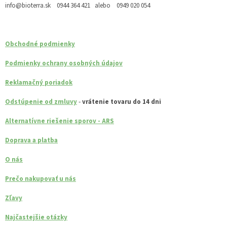
info@bioterra.sk 0944 364 421 alebo 0949 020 054
Obchodné podmienky
Podmienky ochrany osobných údajov
Reklamačný poriadok
-
Odstúpenie od zmluvy
vrátenie tovaru do 14 dni
Alternatívne riešenie sporov - ARS
Doprava a platba
O nás
Prečo nakupovať u nás
Zľavy
Najčastejšie otázky