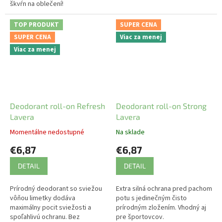
škvŕn na oblečení!
TOP PRODUKT
SUPER CENA
SUPER CENA
Viac za menej
Viac za menej
Deodorant roll-on Refresh
Deodorant roll-on Strong
Lavera
Lavera
Momentálne nedostupné
Na sklade
€6,87
€6,87
DETAIL
DETAIL
Prírodný deodorant so sviežou
Extra silná ochrana pred pachom
vôňou limetky dodáva
potu s jedinečným čisto
maximálny pocit sviežosti a
prírodným zložením. Vhodný aj
spoľahlivú ochranu. Bez
pre športovcov.