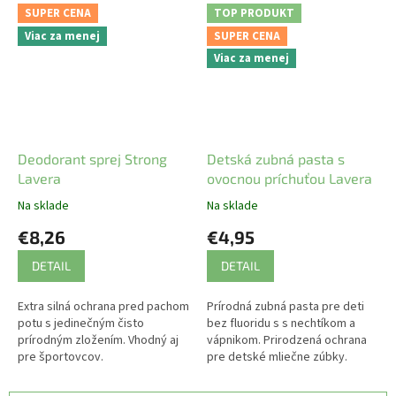
vôňa pre mužov aj pre ženy.
SUPER CENA
TOP PRODUKT
Viac za menej
SUPER CENA
Viac za menej
Deodorant sprej Strong
Detská zubná pasta s
Lavera
ovocnou príchuťou Lavera
Na sklade
Na sklade
€8,26
€4,95
DETAIL
DETAIL
Extra silná ochrana pred pachom
Prírodná zubná pasta pre deti
potu s jedinečným čisto
bez fluoridu s s nechtíkom a
prírodným zložením. Vhodný aj
vápnikom. Prirodzená ochrana
pre športovcov.
pre detské mliečne zúbky.