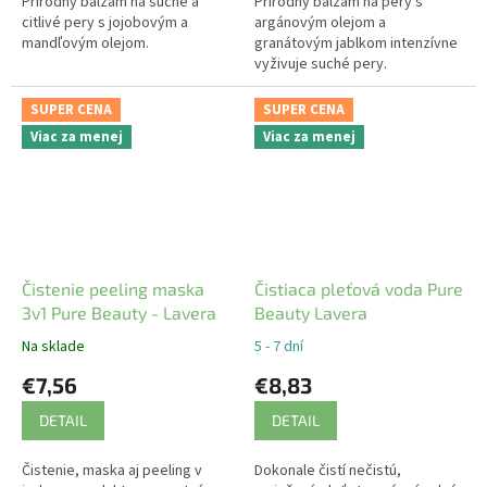
Prírodný balzam na suché a
Prírodný balzam na pery s
citlivé pery s jojobovým a
argánovým olejom a
mandľovým olejom.
granátovým jablkom intenzívne
vyživuje suché pery.
SUPER CENA
SUPER CENA
Viac za menej
Viac za menej
Čistenie peeling maska
Čistiaca pleťová voda Pure
3v1 Pure Beauty - Lavera
Beauty Lavera
Na sklade
5 - 7 dní
€7,56
€8,83
DETAIL
DETAIL
Čistenie, maska aj peeling v
Dokonale čistí nečistú,