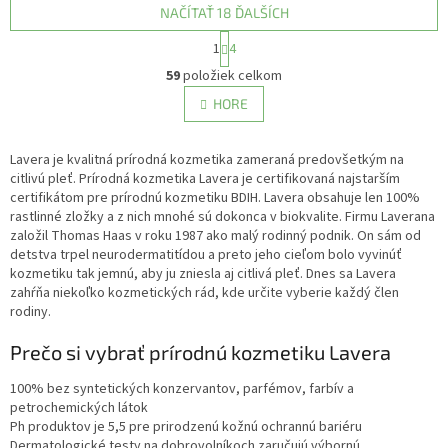
NAČÍTAŤ 18 ĎALŠÍCH
S
1
4
t
O
r
59
položiek celkom
v
á
l
HORE
n
á
k
d
o
v
Lavera je kvalitná prírodná kozmetika zameraná predovšetkým na
a
a
citlivú pleť. Prírodná kozmetika Lavera je certifikovaná najstarším
c
n
certifikátom pre prírodnú kozmetiku BDIH. Lavera obsahuje len 100%
i
i
rastlinné zložky a z nich mnohé sú dokonca v biokvalite. Firmu Laverana
e
e
založil Thomas Haas v roku 1987 ako malý rodinný podnik. On sám od
p
detstva trpel neurodermatitídou a preto jeho cieľom bolo vyvinúť
r
kozmetiku tak jemnú, aby ju zniesla aj citlivá pleť. Dnes sa Lavera
v
zahŕňa niekoľko kozmetických rád, kde určite vyberie každý člen
k
rodiny.
y
v
Prečo si vybrať prírodnú kozmetiku Lavera
ý
p
i
100% bez syntetických konzervantov, parfémov, farbív a
s
petrochemických látok
u
Ph produktov je 5,5 pre prirodzenú kožnú ochrannú bariéru
Dermatologické testy na dobrovolníkoch zaručujú výbornú