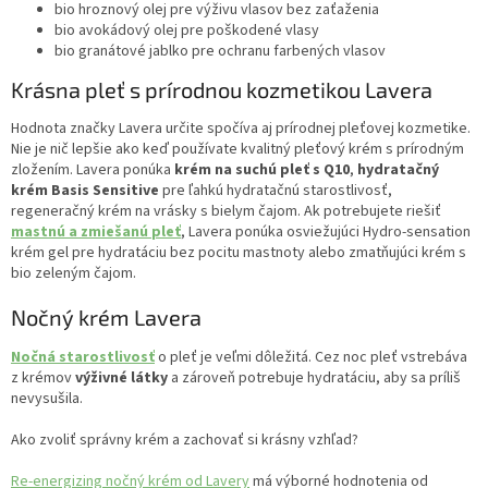
bio hroznový olej pre výživu vlasov bez zaťaženia
bio avokádový olej pre poškodené vlasy
bio granátové jablko pre ochranu farbených vlasov
Krásna pleť s prírodnou kozmetikou Lavera
Hodnota značky Lavera určite spočíva aj prírodnej pleťovej kozmetike.
Nie je nič lepšie ako keď používate kvalitný pleťový krém s prírodným
zložením. Lavera ponúka
krém na suchú pleť s Q10
,
hydratačný
krém Basis Sensitive
pre ľahkú hydratačnú starostlivosť,
regeneračný krém na vrásky s bielym čajom. Ak potrebujete riešiť
mastnú a zmiešanú pleť
, Lavera ponúka osviežujúci Hydro-sensation
krém gel pre hydratáciu bez pocitu mastnoty alebo zmatňujúci krém s
bio zeleným čajom.
Nočný krém Lavera
Nočná starostlivosť
o pleť je veľmi dôležitá. Cez noc pleť vstrebáva
z krémov
výživné látky
a zároveň potrebuje hydratáciu, aby sa príliš
nevysušila.
Ako zvoliť správny krém a zachovať si krásny vzhľad?
Re-energizing nočný krém od Lavery
má výborné hodnotenia od