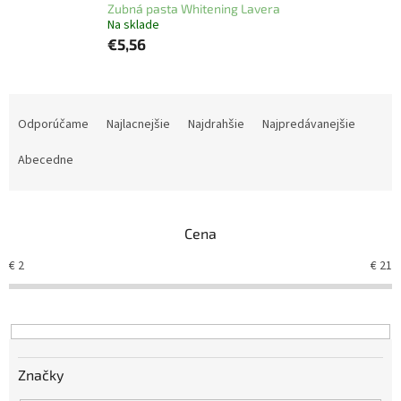
Zubná pasta Whitening Lavera
Na sklade
€5,56
R
a
Odporúčame
Najlacnejšie
Najdrahšie
Najpredávanejšie
d
e
Abecedne
n
i
e
Cena
p
r
€
2
€
21
o
d
u
k
t
Značky
o
v