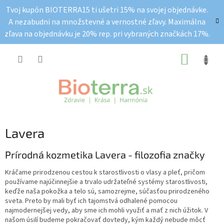
Prejsť
Tvoj kupón BIOTERRA15 ti ušetri 15% na svojej objednávke.
na
A nezabudni na množstevné a vernostné zľavy. Maximálna
obsah
zľava na objednávku je 20% rep. pri vybraných značkách 17%.
NÁKUP
KOŠÍK
Lavera
Prírodná kozmetika Lavera - filozofia značky
Kráčame prirodzenou cestou k starostlivosti o vlasy a pleť, pričom
používame najúčinnejšie a trvalo udržateľné systémy starostlivosti,
keďže naša pokožka a telo sú, samozrejme, súčasťou prirodzeného
sveta. Preto by mali byť ich tajomstvá odhalené pomocou
najmodernejšej vedy, aby sme ich mohli využiť a mať z nich úžitok. V
našom úsilí budeme pokračovať dovtedy, kým každý nebude môcť