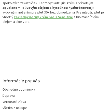
spokojných zákazničiek. Tento vyhladzujúci krém s prírodným
squalanom, olivovým olejom a kyselinou hyalurónovou
je
výborným riešením pre pleť 30+ bez obmedzenia. Pre mladšiu pleť je
vhodný
základný nočný krém Basis Sensitive
s bio mandľovým
olejom a aloe vera.
Z
á
p
ä
Informácie pre Vás
t
i
Obchodné podmienky
e
Doprava
Vernostná zľava
Všetko o nákupe