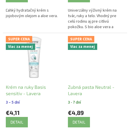
Ľahký hydratačný krém s
Univerzálny výživný krém na
jojobovým olejom a aloe vera.
tvár, ruky a telo. Vhodný pre
celú rodinu aj pre citlivú
pokožku. S bio aloe vera a
mandľovým olejom.
SUPER CENA
SUPER CENA
Viac za menej
Viac za menej
Krém na ruky Basis
Zubná pasta Neutral -
sensitiv - Lavera
Lavera
3 – 5 dní
3 - 7 dní
€4,11
€4,89
DETAIL
DETAIL