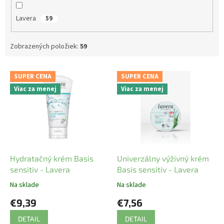
Lavera
59
Zobrazených položiek:
59
V
SUPER CENA
SUPER CENA
ý
Viac za menej
Viac za menej
p
i
s
p
r
o
d
Hydratačný krém Basis
Univerzálny výživný krém
u
sensitiv - Lavera
Basis sensitiv - Lavera
k
Na sklade
Na sklade
t
€9,39
€7,56
o
v
DETAIL
DETAIL