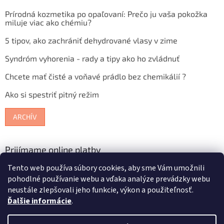
Prírodná kozmetika po opaľovaní: Prečo ju vaša pokožka
miluje viac ako chémiu?
5 tipov, ako zachrániť dehydrované vlasy v zime
Syndróm vyhorenia - rady a tipy ako ho zvládnuť
Chcete mať čisté a voňavé prádlo bez chemikálií ?
Ako si spestriť pitný režim
ARCHÍV
Prijímame online platby
Tento web používa súbory cookies, aby sme Vám umožnili
pohodlné používanie webu a vďaka analýze prevádzky webu
neustále zlepšovali jeho funkcie, výkon a použiteľnosť.
Ďalšie informácie
.
Vytvoril Shoptet