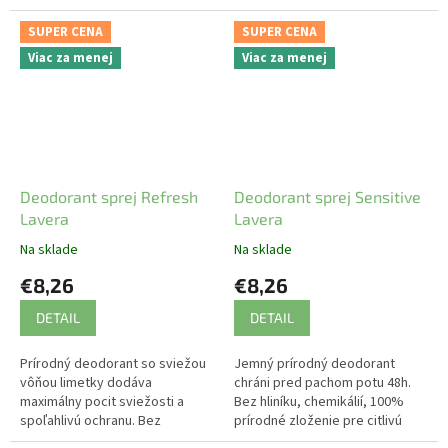
hliníkových solí.
SUPER CENA
SUPER CENA
Viac za menej
Viac za menej
Deodorant sprej Refresh
Deodorant sprej Sensitive
Lavera
Lavera
Na sklade
Na sklade
€8,26
€8,26
DETAIL
DETAIL
Prírodný deodorant so sviežou
Jemný prírodný deodorant
vôňou limetky dodáva
chráni pred pachom potu 48h.
maximálny pocit sviežosti a
Bez hliníku, chemikálií, 100%
spoľahlivú ochranu. Bez
prírodné zloženie pre citlivú
hliníkových solí.
pokožku podpazušia. Unisex