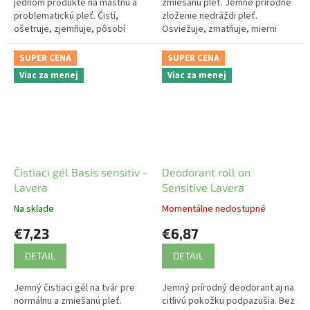
jednom produkte na mastnú a
zmiešanú pleť. Jemné prírodné
problematickú pleť. Čistí,
zloženie nedráždi pleť.
ošetruje, zjemňuje, pôsobí
Osviežuje, zmatňuje, mierni
protizápalovo.
zápaly, hĺbkovo čistí.
SUPER CENA
SUPER CENA
Viac za menej
Viac za menej
Čistiaci gél Basis sensitiv -
Deodorant roll on
Lavera
Sensitive Lavera
Na sklade
Momentálne nedostupné
€7,23
€6,87
DETAIL
DETAIL
Jemný čistiaci gél na tvár pre
Jemný prírodný deodorant aj na
normálnu a zmiešanú pleť.
citlivú pokožku podpazušia. Bez