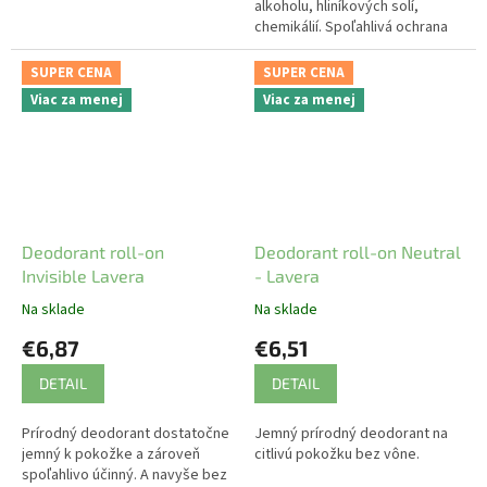
alkoholu, hliníkových solí,
chemikálií. Spoľahlivá ochrana
48h.
SUPER CENA
SUPER CENA
Viac za menej
Viac za menej
Deodorant roll-on
Deodorant roll-on Neutral
Invisible Lavera
- Lavera
Na sklade
Na sklade
€6,87
€6,51
DETAIL
DETAIL
Prírodný deodorant dostatočne
Jemný prírodný deodorant na
jemný k pokožke a zároveň
citlivú pokožku bez vône.
spoľahlivo účinný. A navyše bez