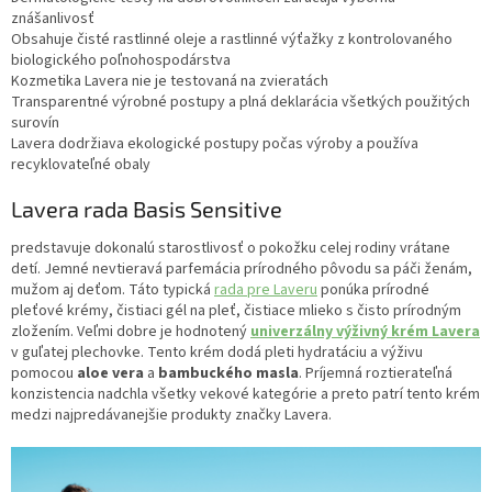
znášanlivosť
Obsahuje čisté rastlinné oleje a rastlinné výťažky z kontrolovaného
biologického poľnohospodárstva
Kozmetika Lavera nie je testovaná na zvieratách
Transparentné výrobné postupy a plná deklarácia všetkých použitých
surovín
Lavera dodržiava ekologické postupy počas výroby a používa
recyklovateľné obaly
Lavera rada Basis Sensitive
predstavuje dokonalú starostlivosť o pokožku celej rodiny vrátane
detí. Jemné nevtieravá parfemácia prírodného pôvodu sa páči ženám,
mužom aj deťom. Táto typická
rada pre Laveru
ponúka prírodné
pleťové krémy, čistiaci gél na pleť, čistiace mlieko s čisto prírodným
zložením. Veľmi dobre je hodnotený
univerzálny výživný krém Lavera
v guľatej plechovke. Tento krém dodá pleti hydratáciu a výživu
pomocou
aloe vera
a
bambuckého masla
. Príjemná roztierateľná
konzistencia nadchla všetky vekové kategórie a preto patrí tento krém
medzi najpredávanejšie produkty značky Lavera.