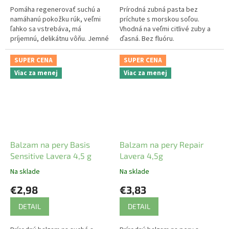
Pomáha regenerovať suchú a
Prírodná zubná pasta bez
namáhanú pokožku rúk, veľmi
príchute s morskou soľou.
ľahko sa vstrebáva, má
Vhodná na veľmi citlivé zuby a
príjemnú, delikátnu vôňu. Jemné
ďasná. Bez fluóru.
prírodné zloženie je šetrné v
citlivej pokožke rúk.
SUPER CENA
SUPER CENA
Viac za menej
Viac za menej
Balzam na pery Basis
Balzam na pery Repair
Sensitive Lavera 4,5 g
Lavera 4,5g
Na sklade
Na sklade
€2,98
€3,83
DETAIL
DETAIL