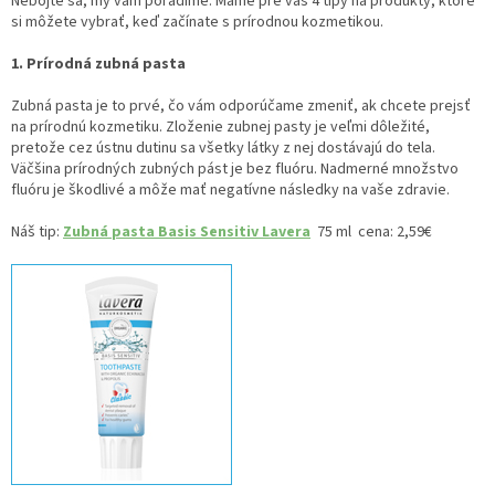
Nebojte sa, my vám poradíme. Máme pre vás 4 tipy na produkty, ktoré
si môžete vybrať, keď začínate s prírodnou kozmetikou.
1. Prírodná zubná pasta
Zubná pasta je to prvé, čo vám odporúčame zmeniť, ak chcete prejsť
na prírodnú kozmetiku. Zloženie zubnej pasty je veľmi dôležité,
pretože cez ústnu dutinu sa všetky látky z nej dostávajú do tela.
Väčšina prírodných zubných pást je bez fluóru. Nadmerné množstvo
fluóru je škodlivé a môže mať negatívne následky na vaše zdravie.
Náš tip:
Zubná pasta Basis Sensitiv Lavera
75 ml cena: 2,59€