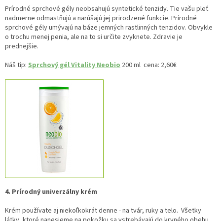
Prírodné sprchové gély neobsahujú syntetické tenzidy. Tie vašu pleť
nadmerne odmastňujú a narúšajú jej prirodzené funkcie. Prírodné
sprchové gély umývajú na báze jemných rastlinných tenzidov. Obvykle
o trochu menej penia, ale na to si určite zvyknete. Zdravie je
prednejšie.
Náš tip:
Sprchový gél Vitality Neobio
200 ml cena: 2,60€
4. Prírodný univerzálny krém
Krém používate aj niekoľkokrát denne - na tvár, ruky a telo. Všetky
látky, ktoré nanesieme na pokožku sa vstrebávajú do krvného obehu.