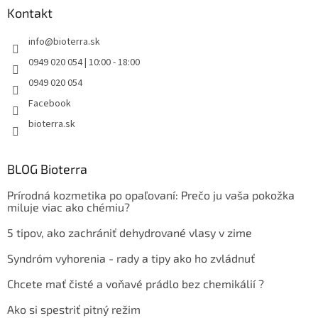
Kontakt
info
@
bioterra.sk
0949 020 054 | 10:00 - 18:00
0949 020 054
Facebook
bioterra.sk
BLOG Bioterra
Prírodná kozmetika po opaľovaní: Prečo ju vaša pokožka
miluje viac ako chémiu?
5 tipov, ako zachrániť dehydrované vlasy v zime
Syndróm vyhorenia - rady a tipy ako ho zvládnuť
Chcete mať čisté a voňavé prádlo bez chemikálií ?
Ako si spestriť pitný režim