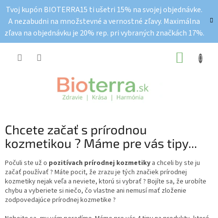
Prejsť
Tvoj kupón BIOTERRA15 ti ušetri 15% na svojej objednávke.
na
A nezabudni na množstevné a vernostné zľavy. Maximálna
obsah
zľava na objednávku je 20% rep. pri vybraných značkách 17%.
NÁKUP
KOŠÍK
Chcete začať s prírodnou
kozmetikou ? Máme pre vás tipy...
Počuli ste už o
pozitívach prírodnej kozmetiky
a chceli by ste ju
začať používať ? Máte pocit, že zrazu je tých značiek prírodnej
kozmetiky nejak veľa a neviete, ktorú si vybrať ? Bojíte sa, že urobíte
chybu a vyberiete si niečo, čo vlastne ani nemusí mať zloženie
zodpovedajúce prírodnej kozmetike ?