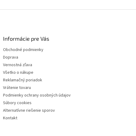
Z
á
p
ä
Informácie pre Vás
t
i
Obchodné podmienky
e
Doprava
Vernostná zľava
Všetko o nákupe
Reklamačný poriadok
Vrátenie tovaru
Podmienky ochrany osobných údajov
Súbory cookies
Alternatívne riešenie sporov
Kontakt