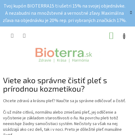
Prejsť
Tvoj kupón BIOTERRA15 ti ušetri 15% na svojej objednávke.
na
A nezabudni na množstevné a vernostné zľavy. Maximálna
obsah
zľava na objednávku je 20% rep. pri vybraných značkách 17%.
NÁKUP
KOŠÍK
Viete ako správne čistiť pleť s
prírodnou kozmetikou?
Chcete zdravú a krásnu pleť? Naučte sa ju správne odličovať a čistiť.
Či už máte citlivú, normálnu alebo zmiešanú pleť, jej odlíčenie a
vyčistenie je základom starostlivosti o ňu. Na povrchu pleti totiž
neexistuje žiadny samočistiaci systém. Nečistoty sa však na nej
usádzajú ako cez deň, tak i v noci. Preto je dôležité pleť manuálne