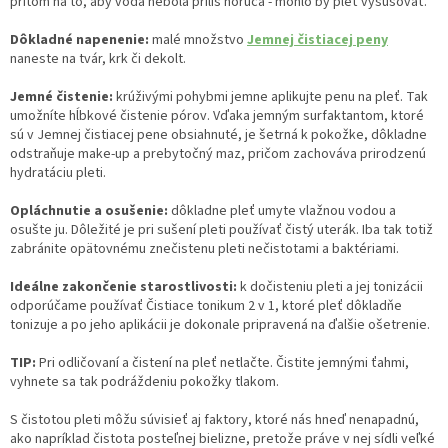
pritom na to, aby voda nebola príliš horúca - mohlo by pleť vysušovať.
Dôkladné napenenie:
malé množstvo
Jemnej čistiacej peny
naneste na tvár, krk či dekolt.
Jemné čistenie:
krúživými pohybmi jemne aplikujte penu na pleť. Tak
umožníte hĺbkové čistenie pórov. Vďaka jemným surfaktantom, ktoré
sú v Jemnej čistiacej pene obsiahnuté, je šetrná k pokožke, dôkladne
odstraňuje make-up a prebytočný maz, pričom zachováva prirodzenú
hydratáciu pleti.
Opláchnutie a osušenie:
dôkladne pleť umyte vlažnou vodou a
osušte ju. Dôležité je pri sušení pleti používať čistý uterák. Iba tak totiž
zabránite opätovnému znečistenu pleti nečistotami a baktériami.
Ideálne zakončenie starostlivosti:
k dočisteniu pleti a jej tonizácii
odporúčame používať Čistiace tonikum 2 v 1, ktoré pleť dôkladňe
tonizuje a po jeho aplikácii je dokonale pripravená na ďalšie ošetrenie.
TIP:
Pri odličovaní a čistení na pleť netlačte. Čistite jemnými ťahmi,
vyhnete sa tak podráždeniu pokožky tlakom.
S čistotou pleti môžu súvisieť aj faktory, ktoré nás hneď nenapadnú,
ako napríklad čistota posteľnej bielizne, pretože práve v nej sídli veľké