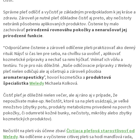
čistiť.
Správne pleť odlíčiť a vyčistiť je základným predpokladom k jej kráse a
zdraviu. Zároveň je nutné pleť dôkladne čistiť aj preto, aby nečistoty
nebránili pôsobeniu aplikovaných produktov. Čistenie by malo
zachovávať
prirodzenú rovnováhu pokožky a nenarušovať jej
prirodzené funkcie
.
“Odporúčame čistenie a zároveň odlíčenie pleti praktizovať ako denný
rituál. Nájsť si čas len pre seba, na chvíľku sa uvoľniť , aplikovať
kozmetické prípravky a nechať sa nimi hýčkať. Vnímať ich vôňu a
textúru. To je pro nás dôležité. „Naše odličovacie prípravky z Weledy
pleť nielen odličujú ale aj ošetrujú a zároveň pôsobia
aromaterapeuticky
”, hovorí kozmetička a
produktová
špecialistka
Weledy
Michaela Kolková.
Čistiť pleť je dôležité nielen večer, ale aj ráno aj v prípade, že
nepoužívate make-up. Nečistôt, ktoré sa na pleti usádzajú, je veľké
množstvo (zbytky potu, produkty metabolizmu privedené na povrch
pokožky, či odumreté kožné bunky, nečistoty, mikróby alebo zbytky
kozmetických produktov).
Nečistôt na pleti vás účinne zbaví
Čistiaca pleťová starostlivosť od
Weledy
. Na odlíčenie a vyčistenie citlivej pleti sa hodí mandľová rada,