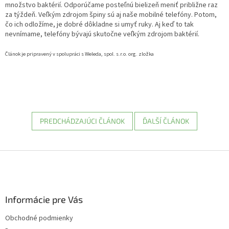
množstvo baktérií. Odporúčame posteľnú bielizeň meniť približne raz
za týždeň. Veľkým zdrojom špiny sú aj naše mobilné telefóny. Potom,
čo ich odložíme, je dobré dôkladne si umyť ruky. Aj keď to tak
nevnímame, telefóny bývajú skutočne veľkým zdrojom baktérií.
Článok je pripravený v spolupráci s Weleda, spol. s.r.o. org. zložka
PREDCHÁDZAJÚCI ČLÁNOK
ĎALŠÍ ČLÁNOK
Z
á
p
ä
Informácie pre Vás
t
i
Obchodné podmienky
e