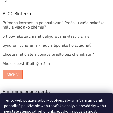
BLOG Bioterra
Prírodná kozmetika po opaľovaní: Prečo ju vaša pokožka
miluje viac ako chémiu?
5 tipov, ako zachrániť dehydrované vlasy v zime
Syndróm vyhorenia - rady a tipy ako ho zvládnuť
Chcete mať čisté a voňavé prádlo bez chemikálií ?
Ako si spestriť pitný režim
ARCHÍV
Prijímame online platby
Tento web používa súbory cookies, aby sme Vám umožnili
pohodlné používanie webu a vďaka analýze prevádzky webu
neustále zlepšovali jeho funkcie, výkon a použiteľnosť.