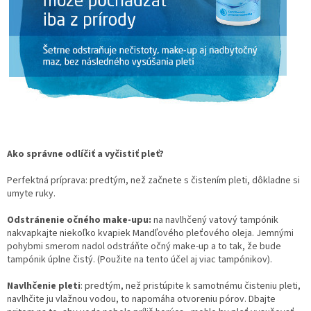
Ako správne odlíčiť a vyčistiť pleť?
Perfektná príprava: predtým, než začnete s čistením pleti, dôkladne si
umyte ruky.
Odstránenie očného make-upu:
na navlhčený vatový tampónik
nakvapkajte niekoľko kvapiek Mandľového pleťového oleja. Jemnými
pohybmi smerom nadol odstráňte očný make-up a to tak, že bude
tampónik úplne čistý. (Použite na tento účel aj viac tampónikov).
Navlhčenie pleti
: predtým, než pristúpite k samotnému čisteniu pleti,
navlhčite ju vlažnou vodou, to napomáha otvoreniu pórov. Dbajte