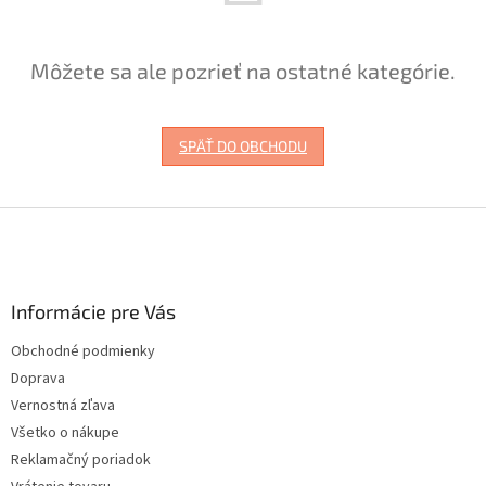
Môžete sa ale pozrieť na ostatné kategórie.
SPÄŤ DO OBCHODU
Z
á
p
ä
Informácie pre Vás
t
i
Obchodné podmienky
e
Doprava
Vernostná zľava
Všetko o nákupe
Reklamačný poriadok