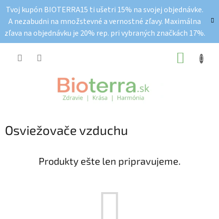
Prejsť
Tvoj kupón BIOTERRA15 ti ušetri 15% na svojej objednávke.
na
A nezabudni na množstevné a vernostné zľavy. Maximálna
obsah
zľava na objednávku je 20% rep. pri vybraných značkách 17%.
NÁKUP
KOŠÍK
Osviežovače vzduchu
Produkty ešte len pripravujeme.