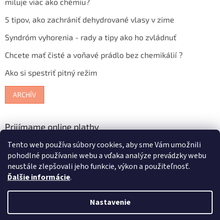
miluje viac ako chémiu?
5 tipov, ako zachrániť dehydrované vlasy v zime
Syndróm vyhorenia - rady a tipy ako ho zvládnuť
Chcete mať čisté a voňavé prádlo bez chemikálií ?
Ako si spestriť pitný režim
ARCHÍV
Prijímame online platby
Tento web používa súbory cookies, aby sme Vám umožnili
pohodlné používanie webu a vďaka analýze prevádzky webu
neustále zlepšovali jeho funkcie, výkon a použiteľnosť.
Ďalšie informácie
.
Vytvoril Shoptet
Nastavenie