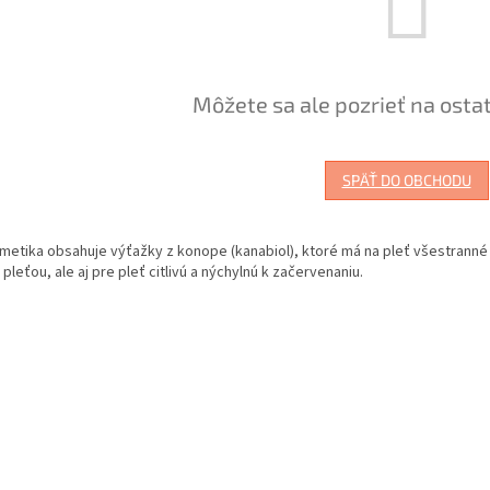
Môžete sa ale pozrieť na osta
SPÄŤ DO OBCHODU
etika obsahuje výťažky z konope (kanabiol), ktoré má na pleť všestranné p
pleťou, ale aj pre pleť citlivú a nýchylnú k začervenaniu.