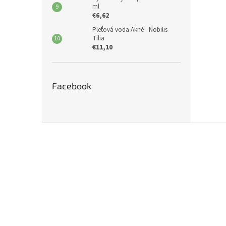
ml
€6,62
Pleťová voda Akné - Nobilis
Tilia
€11,10
Facebook
Z
á
p
ä
t
i
e