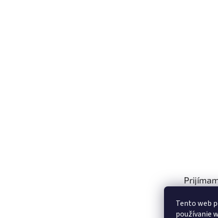
Prijímam
platby
Tento web p
používanie w