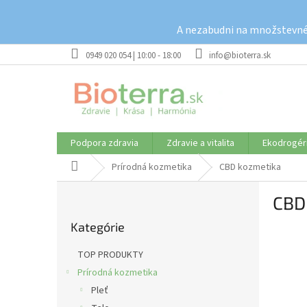
Prejsť
na
A nezabudni na množstevné 
obsah
0949 020 054 | 10:00 - 18:00
info@bioterra.sk
Podpora zdravia
Zdravie a vitalita
Ekodrogér
Domov
Prírodná kozmetika
CBD kozmetika
B
CBD
o
Preskočiť
č
Kategórie
kategórie
n
ý
TOP PRODUKTY
p
Prírodná kozmetika
a
Pleť
n