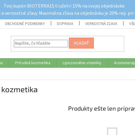
Tvoj kupón BIOTERRA15 ti ušetri 15% na svojej objednávke.
a vernostné zľavy. Maximálna zľava na objednávku je 20% rep. pri
OBCHODNÉ PODMIENKY
DOPRAVA
VERNOSTNÁ ZĽAVA
VŠ
HĽADAŤ
ia
Prírodná kozmetika
Lipozomálne vitamíny
Aromaterap
 kozmetika
Produkty ešte len pripr