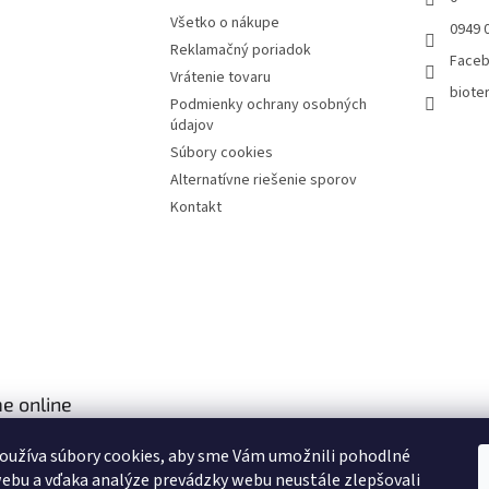
Všetko o nákupe
0949 
Reklamačný poriadok
Face
Vrátenie tovaru
bioter
Podmienky ochrany osobných
údajov
Súbory cookies
Alternatívne riešenie sporov
Kontakt
e online
oužíva súbory cookies, aby sme Vám umožnili pohodlné
ebu a vďaka analýze prevádzky webu neustále zlepšovali