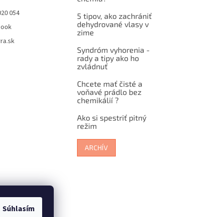
020 054
5 tipov, ako zachrániť
dehydrované vlasy v
book
zime
ra.sk
Syndróm vyhorenia -
rady a tipy ako ho
zvládnuť
Chcete mať čisté a
voňavé prádlo bez
chemikálií ?
Ako si spestriť pitný
režim
ARCHÍV
Súhlasím