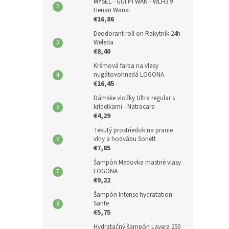
MYSEĽ - GUI PI WAN - WLH3.9
Henan Wanxi
€16,86
Deodorant roll on Rakytník 24h
Weleda
€8,40
Krémová farba na vlasy
nugátovohnedá LOGONA
€16,45
Dámske vložky Ultra regular s
krídelkami - Natracare
€4,29
Tekutý prostriedok na pranie
vlny a hodvábu Sonett
€7,85
Šampón Medovka mastné vlasy
LOGONA
€9,22
Šampón Intense hydratation
Sante
€5,75
Hydratačný šampón Lavera 250