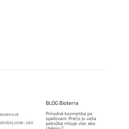
BLOG Bioterra
Prírodná kozmetika po
bioterra.sk
opaľovaní: Prečo ju vaša
20 054 | 10:00 - 18:0
pokožka miluje viac ako
chémiu?