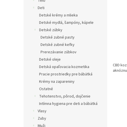
e
Telo
l
Deti
Detské krémy a mlieka
Detské mydlá, šampóny, kúpele
Detské zúbky
Detské zubné pasty
Detské zubné kefky
Prerezávanie zúbkov
Detské oleje
CBD kozm
Detská opaľovacia kozmetika
aknóznu 
Pracie prostriedky pre bábätká
Krémy na zapareniny
Ostatné
Tehotenstvo, pôrod, dojčenie
Intímna hygiena pre deti a bábätká
Vlasy
Zuby
Muži