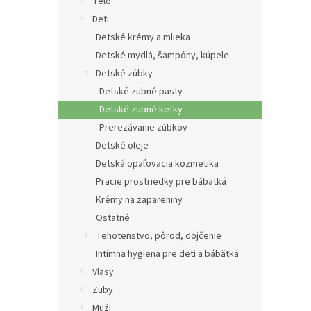
e
Telo
l
Deti
Detské krémy a mlieka
Detské mydlá, šampóny, kúpele
Detské zúbky
Detské zubné pasty
Detské zubné kefky
Prerezávanie zúbkov
Detské oleje
Detská opaľovacia kozmetika
Pracie prostriedky pre bábätká
Krémy na zapareniny
Ostatné
Tehotenstvo, pôrod, dojčenie
Intímna hygiena pre deti a bábätká
Vlasy
Zuby
Muži