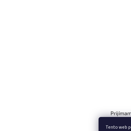
Prijímam
platby
Tento web p