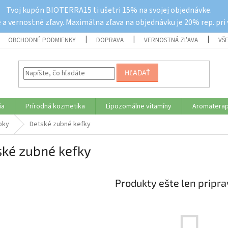
Tvoj kupón BIOTERRA15 ti ušetri 15% na svojej objednávke.
a vernostné zľavy. Maximálna zľava na objednávku je 20% rep. pri
OBCHODNÉ PODMIENKY
DOPRAVA
VERNOSTNÁ ZĽAVA
VŠ
HĽADAŤ
ia
Prírodná kozmetika
Lipozomálne vitamíny
Aromaterap
bky
Detské zubné kefky
ské zubné kefky
Produkty ešte len pripr