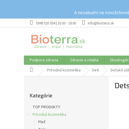
Prejsť
na
A nezabudni na množstevné 
obsah
0949 020 054 | 10:00 - 18:00
info@bioterra.sk
Podpora zdravia
Zdravie a vitalita
Ekodrogér
Domov
Prírodná kozmetika
Deti
Detské zú
B
Det
o
Preskočiť
č
Kategórie
kategórie
n
ý
TOP PRODUKTY
p
Prírodná kozmetika
a
Pleť
n