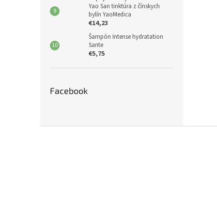
Yao San tinktúra z čínskych
bylín YaoMedica
€14,23
Šampón Intense hydratation
Sante
€5,75
Facebook
Z
á
p
ä
t
i
e