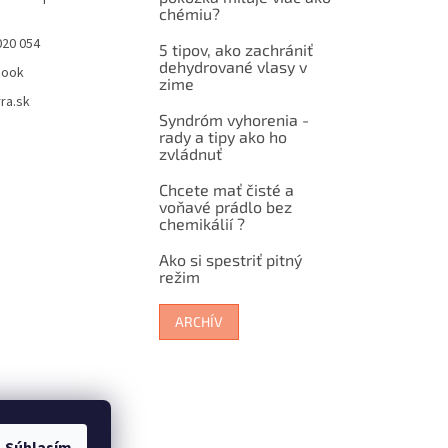
chémiu?
020 054
5 tipov, ako zachrániť
dehydrované vlasy v
book
zime
ra.sk
Syndróm vyhorenia -
rady a tipy ako ho
zvládnuť
Chcete mať čisté a
voňavé prádlo bez
chemikálií ?
Ako si spestriť pitný
režim
ARCHÍV