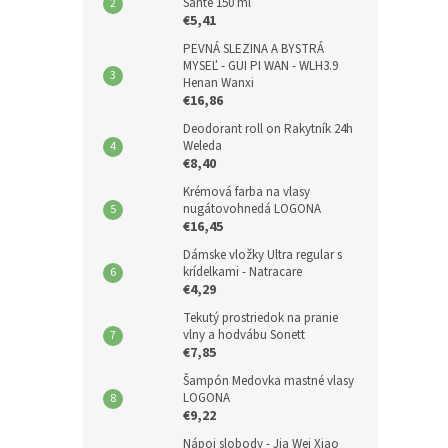
Sante 150 ml
€5,41
PEVNÁ SLEZINA A BYSTRÁ
MYSEĽ - GUI PI WAN - WLH3.9
Henan Wanxi
€16,86
Deodorant roll on Rakytník 24h
Weleda
€8,40
Krémová farba na vlasy
nugátovohnedá LOGONA
€16,45
Dámske vložky Ultra regular s
krídelkami - Natracare
€4,29
Tekutý prostriedok na pranie
vlny a hodvábu Sonett
€7,85
Šampón Medovka mastné vlasy
LOGONA
€9,22
Nápoj slobody - Jia Wei Xiao