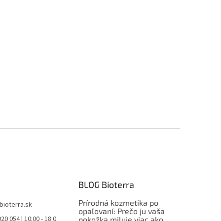
BLOG Bioterra
Prírodná kozmetika po
bioterra.sk
opaľovaní: Prečo ju vaša
20 054 | 10:00 - 18:0
pokožka miluje viac ako