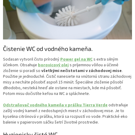
Čistenie WC od vodného kameňa.
Sodasan vytvoril čisto prírodný
Power gel na WC
s extra silným
účinkom. Obsahuje
borovicový olej
s príjemnou vôňou a účinné
zloženie si poradí so
všetkými nečistotami v záchodovej mise
.
Použitie je jednoduché. Čistič nanesiete na vnútornú stranu záchodovej
misy a necháte pôsobiť aspoň 15 minút. Špeciálne zloženie pôsobí
dlhodobo, nesteká hneď ale ostane na miestach, kde má pôsobiť.
Potom misu dočistíte kefou na WC a spláchnete.
Odstraňovač vodného kameňa v prášku Tierra Verde
odstraňuje
zašlý vodný kameň z nedostupných miest v záchodovej mise. Je to
kyselina citrónová v prášku, ktorá sa rozpustí vo vode. Praktické eko
balenie v papierovom sáčku šetrí životné prostredie.
Hygienicky čisté WC