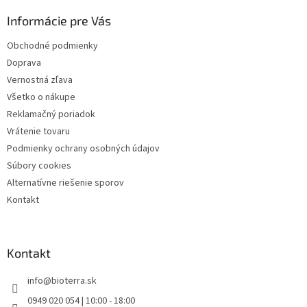
ä
Informácie pre Vás
t
i
Obchodné podmienky
e
Doprava
Vernostná zľava
Všetko o nákupe
Reklamačný poriadok
Vrátenie tovaru
Podmienky ochrany osobných údajov
Súbory cookies
Alternatívne riešenie sporov
Kontakt
Kontakt
info
@
bioterra.sk
0949 020 054 | 10:00 - 18:00