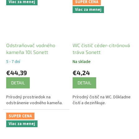
Viac za menej
SUPER CENA
Viac za menej
Odstraňovač vodného
WC čistič céder-citrónová
kameňa 10l Sonett
tráva Sonett
5 - 7 dní
Na sklade
€44,39
€4,24
DETAIL
DETAIL
Prírodný prostriedok na
Prírodný čistič na WC. Dôkladne
odstránenie vodného kameňa.
čistí a dezinfikuje.
SUPER CENA
Viac za menej