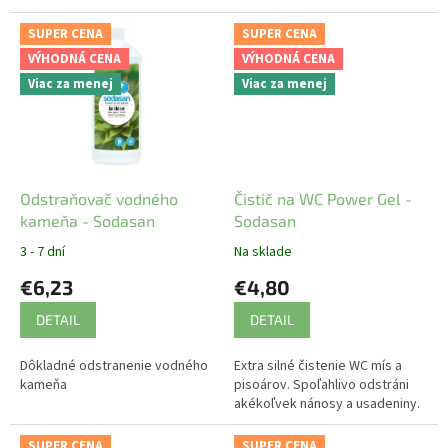
SUPER CENA
SUPER CENA
VÝHODNÁ CENA
VÝHODNÁ CENA
Viac za menej
Viac za menej
Odstraňovač vodného
Čistič na WC Power Gel -
kameňa - Sodasan
Sodasan
3 - 7 dní
Na sklade
€6,23
€4,80
DETAIL
DETAIL
Dôkladné odstranenie vodného
Extra silné čistenie WC mís a
kameňa
pisoárov. Spoľahlivo odstráni
akékoľvek nánosy a usadeniny.
SUPER CENA
SUPER CENA