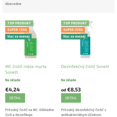
e
Abecedne
n
i
V
e
TOP PRODUKT
TOP PRODUKT
ý
p
SUPER CENA
SUPER CENA
p
r
Viac za menej
Viac za menej
i
o
s
d
p
u
r
k
o
t
d
WC čistič mäta-myrta
Dezinfekčný čistič Sonett
o
u
Sonett
v
k
Na sklade
Na sklade
t
€4,24
€8,53
o
od
v
DETAIL
DETAIL
Prírodný čistič na WC. Dôkladne
Prírodný dezinfekčný čistič s
čistí a dezinfikuje.
antibakteriálnym účinkom.