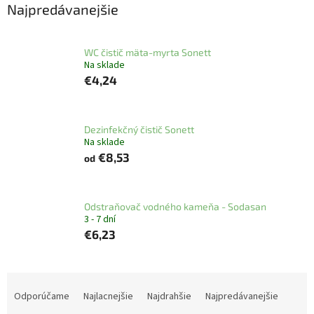
l
Najpredávanejšie
WC čistič mäta-myrta Sonett
Na sklade
€4,24
Dezinfekčný čistič Sonett
Na sklade
€8,53
od
Odstraňovač vodného kameňa - Sodasan
3 - 7 dní
€6,23
R
a
Odporúčame
Najlacnejšie
Najdrahšie
Najpredávanejšie
d