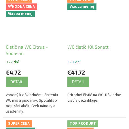
VÝHODNÁ CENA
Viac za menej
Viac za menej
Čistič na WC Citrus -
WC čistič 10l Sonett
Sodasan
3 - 7 dní
5 - 7 dní
€4,72
€41,72
DETAIL
DETAIL
Vhodný k dôkladnému čisteniu
Prírodný čistič na WC. Dôkladne
WC mís a pisoárov. Spoľahlivo
čistí a dezinfikuje.
odstráni akékoľvek nánosy a
usadeniny.
SUPER CENA
TOP PRODUKT