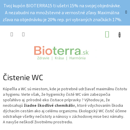
Prejsť
Tvoj kupón BIOTERRA15 ti ušetri 15% na svojej objednávke.
na
A nezabudni na množstevné a vernostné zľavy. Maximálna
obsah
zľava na objednávku je 20% rep. pri vybraných značkách 17%.
NÁKUP
KOŠÍK
B
Čistenie WC
o
č
Kúpeľňa a WC sú miestom, kde je potrebné udržiavať maximálnu čistotu
a hygienu. Viete však, že hygienicky čisté WC vám zabezpečia
n
spoľahlivo aj prírodné eko čistiace prípravky ? Výhodou je, že
ý
neobsahujú
žiadne škodlivé chemikáli
e, ktoré vdychovaním škodia
p
dýchacím cestám ako aj celému organizmu. Ekologický WC čistič účinne
a
odstraňuje všetky nečistoty a nánosy v záchodovej mise bez námahy.
n
A navyše neškodí životnému prostrediu.
e