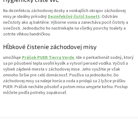
Na dezinfekciu záchodovej dosky a vonkajších okrajov záchodovej
misy je ideálny prírodný
Dezinfekčný čistič Sonett
. Odstráni
nečistoty ako aj baktérie. Výborne vonia a zanecháva pocit čistoty a
sviežosti. Jednoducho ho nastriekajte na všetky povrchy toalety a
zotrite vlhkou handričkou.
Hĺbkové čistenie záchodovej misy
umožňuje
Prášok PUER Tierra Verde
. Ide o perkarbonát sodný, ktorý
sa pri pôsobení tepla uvoľní kyslík a vytvorí peroxid vodíka. Vyčistí a
vybieli zájdené miesta v záchodovej mise. Jeho využitie je však
omnoho širšie pre celú domácnosť. Používa sa jednoducho. Do
záchodovej misy sa naleje horúca voda a pridajú sa 2 lyžice prášku
PUER. Prášok necháte pôsobiť a potom misu umyjete kefou. Postup
môžete podľa potreby zopakovať.
Z
á
p