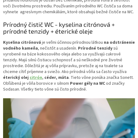
pridanou hodnotou je obsah bez chemikálií, prírodná vôňa a šetrnosť
i
voči životnému prostrediu. Používaním prírodného WC čističa sa doma
e
vyhnete agresívnym chemikáliám, ktoré obsahujú bežné čističe na WC.
p
r
Prírodný čistič WC - kyselina citrónová +
v
prírodné tenzidy + éterické oleje
k
y
Kyselina citrónová
je veľmi účinnou prírodnou látkou
na odstránenie
v
vodného kameňa
, nečistôt a usadenín.
Prírodné tenzidy
sú
ý
vyrobené na báze kokosového oleja alebo sa využívajú cukrové
p
tenzidy. Majú silnú čistiacu schopnosť a sú neškodné pre životné
i
prostredie. Dôležitá je aj vôňa prípravku, pretože aj na toalete sa
s
chceme cítiť príjemne a sviežo. Ako prírodná vôňa sa často využíva
u
éterický olej
citrón
,
céder, mäta
. Tieto vône ponúka značka Sonett.
Obľúbená je vôňa borovice v silnom
Power gély na WC
od značky
Sodasan. Všetky tieto vône sú čisto prírodné.