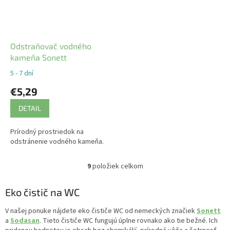
Odstraňovač vodného
kameňa Sonett
5 - 7 dní
€5,29
DETAIL
Prírodný prostriedok na
odstránenie vodného kameňa.
9
položiek celkom
O
v
l
Eko čistič na WC
á
d
V našej ponuke nájdete eko čističe WC od nemeckých značiek
Sonett
a
a
Sodasan
. Tieto čističe WC fungujú úplne rovnako ako tie bežné. Ich
c