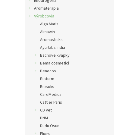
e
Ekodrogéria
l
Aromaterapia
Výrobcovia
Alga Maris
Almawin
Aromasticks
Ayurlabs India
Bachove kvapky
Bema cosmetici
Benecos
Bioturm
Biosolis
CareMedica
Cattier Paris
CD Vet
DNM
Dudu Osun
Elixirs