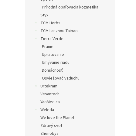
Prírodná opaľovacia kozmetika
Styx
TCM Herbs
TCM Lanzhou Taibao
Tierra Verde
Pranie
Upratovanie
Umývanie riadu
Domácnosť
Osviežovač vzduchu
Urtekram
Vesantech
YaoMedica
Weleda
We love the Planet
Zdravý svet
Zhenobya