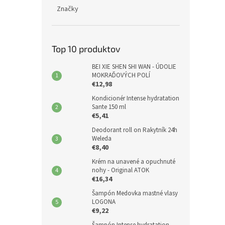
Značky
Top 10 produktov
BEI XIE SHEN SHI WAN - ÚDOLIE
MOKRAĎOVÝCH POLÍ
€12,98
Kondicionér Intense hydratation
Sante 150 ml
€5,41
Deodorant roll on Rakytník 24h
Weleda
€8,40
Krém na unavené a opuchnuté
nohy - Original ATOK
€16,34
Šampón Medovka mastné vlasy
LOGONA
€9,22
Šampón Intense hydratation