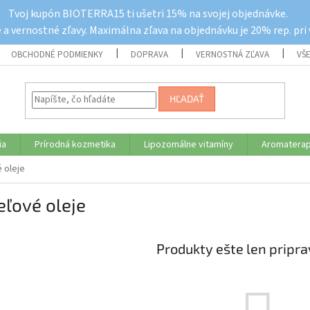
Tvoj kupón BIOTERRA15 ti ušetri 15% na svojej objednávke.
a vernostné zľavy. Maximálna zľava na objednávku je 20% rep. pri
OBCHODNÉ PODMIENKY
DOPRAVA
VERNOSTNÁ ZĽAVA
VŠ
HĽADAŤ
ia
Prírodná kozmetika
Lipozomálne vitamíny
Aromaterap
 oleje
ľové oleje
Produkty ešte len pripr