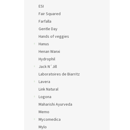
ESI
Fair Squared
Farfalla
Gentle Day
Hands of veggies
Hanus
Henan Wanxi
Hydrophil
Jack N´Jill
Laboratoires de Biarritz
Lavera
Link Natural
Logona
Maharishi Ayurveda
Memo
Mycomedica
Mylo