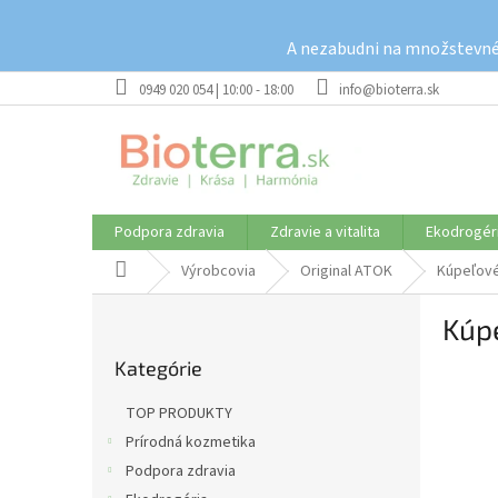
Prejsť
na
A nezabudni na množstevné 
obsah
0949 020 054 | 10:00 - 18:00
info@bioterra.sk
Podpora zdravia
Zdravie a vitalita
Ekodrogér
Domov
Výrobcovia
Original ATOK
Kúpeľové
B
Kúpe
o
Preskočiť
č
Kategórie
kategórie
n
ý
TOP PRODUKTY
p
Prírodná kozmetika
a
Podpora zdravia
n