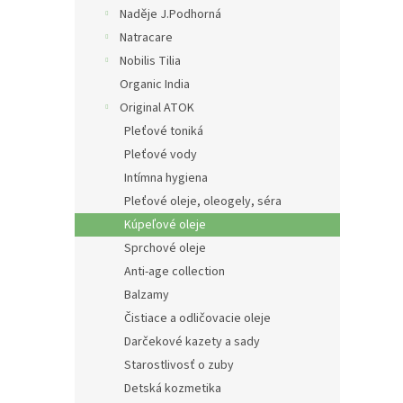
Naděje J.Podhorná
Natracare
Nobilis Tilia
Organic India
Original ATOK
Pleťové toniká
Pleťové vody
Intímna hygiena
Pleťové oleje, oleogely, séra
Kúpeľové oleje
Sprchové oleje
Anti-age collection
Balzamy
Čistiace a odličovacie oleje
Darčekové kazety a sady
Starostlivosť o zuby
Detská kozmetika