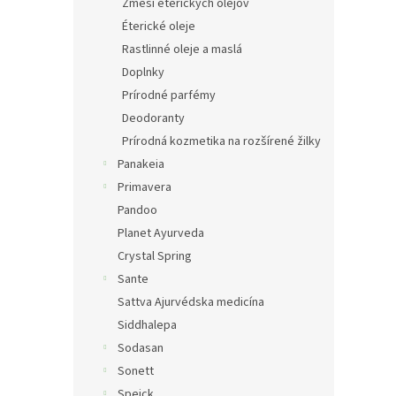
Zmesi éterických olejov
Éterické oleje
Rastlinné oleje a maslá
Doplnky
Prírodné parfémy
Deodoranty
Prírodná kozmetika na rozšírené žilky
Panakeia
Primavera
Pandoo
Planet Ayurveda
Crystal Spring
Sante
Sattva Ajurvédska medicína
Siddhalepa
Sodasan
Sonett
Speick