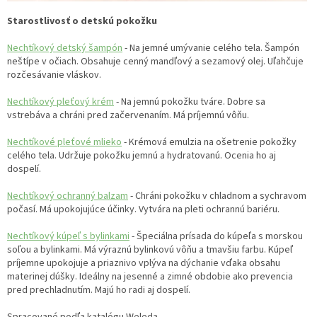
Starostlivosť o detskú pokožku
Nechtíkový detský šampón
- Na jemné umývanie celého tela. Šampón
neštípe v očiach. Obsahuje cenný mandľový a sezamový olej. Uľahčuje
rozčesávanie vláskov.
Nechtíkový pleťový krém
- Na jemnú pokožku tváre. Dobre sa
vstrebáva a chráni pred začervenaním. Má príjemnú vôňu.
Nechtíkové pleťové mlieko
- Krémová emulzia na ošetrenie pokožky
celého tela. Udržuje pokožku jemnú a hydratovanú. Ocenia ho aj
dospelí.
Nechtíkový ochranný balzam
- Chráni pokožku v chladnom a sychravom
počasí. Má upokojujúce účinky. Vytvára na pleti ochrannú bariéru.
Nechtíkový kúpeľ s bylinkami
- Špeciálna prísada do kúpeľa s morskou
soľou a bylinkami. Má výraznú bylinkovú vôňu a tmavšiu farbu. Kúpeľ
príjemne upokojuje a priaznivo vplýva na dýchanie vďaka obsahu
materinej dúšky. Ideálny na jesenné a zimné obdobie ako prevencia
pred prechladnutím. Majú ho radi aj dospelí.
Spracované podľa katalógu Weleda