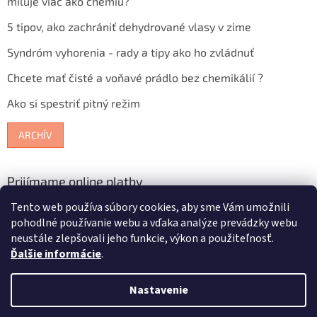
miluje viac ako chémiu?
5 tipov, ako zachrániť dehydrované vlasy v zime
Syndróm vyhorenia - rady a tipy ako ho zvládnuť
Chcete mať čisté a voňavé prádlo bez chemikálií ?
Ako si spestriť pitný režim
ARCHÍV
Prijímame online platby
Tento web používa súbory cookies, aby sme Vám umožnili
pohodlné používanie webu a vďaka analýze prevádzky webu
neustále zlepšovali jeho funkcie, výkon a použiteľnosť.
Ďalšie informácie
.
Vytvoril Shoptet
Nastavenie