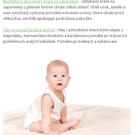
Nechtíkový dojčenský krém na zapareniny
- obľúbený krém na
zapareniny z plienok šetrne chráni citlivú oblasť. Včelí vosk, lanolín a
oxid zinočnatý vytvoria prírodnú ochrannú vrstvu, ktorá chráni pred
vlhkosťou. nechtík upokojuje podráženú pokožku.
Olej na masáž bruška dojčiat
- Olej z prírodnými éterickými olejmi z
majoránky, harmančeka rímskeho a kardamonu pomáha pri tráviacich
problémoch malých bábätiek. Pomáha pri kolikách a nafukovaní.