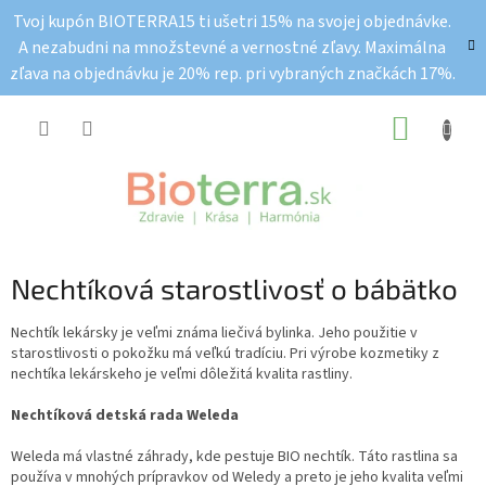
Prejsť
Tvoj kupón BIOTERRA15 ti ušetri 15% na svojej objednávke.
na
A nezabudni na množstevné a vernostné zľavy. Maximálna
obsah
zľava na objednávku je 20% rep. pri vybraných značkách 17%.
NÁKUP
KOŠÍK
Nechtíková starostlivosť o bábätko
Nechtík lekársky je veľmi známa liečivá bylinka. Jeho použitie v
starostlivosti o pokožku má veľkú tradíciu. Pri výrobe kozmetiky z
nechtíka lekárskeho je veľmi dôležitá kvalita rastliny.
Nechtíková detská rada Weleda
Weleda má vlastné záhrady, kde pestuje BIO nechtík. Táto rastlina sa
používa v mnohých prípravkov od Weledy a preto je jeho kvalita veľmi