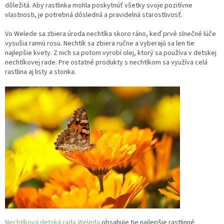
dôležitá. Aby rastlinka mohla poskytnúť všetky svoje pozitívne
vlastnosti, je potrebná dôsledná a pravidelná starostlivosť.
Vo Welede sa zbiera úroda nechtíka skoro ráno, keď prvé slnečné lúče
vysušia rannú rosu. Nechtík sa zbiera ručne a vyberajú sa len tie
najlepšie kvety. Z nich sa potom vyrobí olej, ktorý sa používa v detskej
nechtíkovej rade. Pre ostatné produkty s nechtíkom sa využíva celá
rastlina aj listy a stonka.
Nechtíková detská rada Weleda
obsahuje tie najlepšie rastlinné