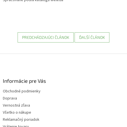
PREDCHÁDZAJÚCI ČLÁNOK
ĎALŠÍ ČLÁNOK
Z
á
p
ä
Informácie pre Vás
t
i
Obchodné podmienky
e
Doprava
Vernostná zľava
Všetko o nákupe
Reklamačný poriadok
Vrátenie tovaru