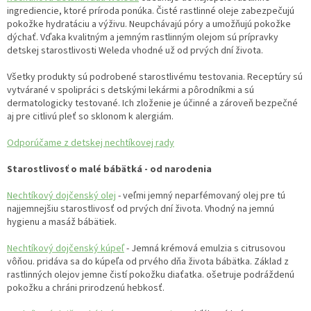
ingrediencie, ktoré príroda ponúka. Čisté rastlinné oleje zabezpečujú
pokožke hydratáciu a výživu. Neupchávajú póry a umožňujú pokožke
dýchať. Vďaka kvalitným a jemným rastlinným olejom sú prípravky
detskej starostlivosti Weleda vhodné už od prvých dní života.
Všetky produkty sú podrobené starostlivému testovania. Receptúry sú
vytvárané v spolipráci s detskými lekármi a pôrodníkmi a sú
dermatologicky testované. Ich zloženie je účinné a zároveň bezpečné
aj pre citlivú pleť so sklonom k alergiám.
Odporúčame z detskej nechtíkovej rady
Starostlivosť o malé bábätká - od narodenia
Nechtíkový dojčenský olej
- veľmi jemný neparfémovaný olej pre tú
najjemnejšiu starostlivosť od prvých dní života. Vhodný na jemnú
hygienu a masáž bábätiek.
Nechtíkový dojčenský kúpeľ
- Jemná krémová emulzia s citrusovou
vôňou. pridáva sa do kúpeľa od prvého dňa života bábätka. Základ z
rastlinných olejov jemne čistí pokožku diaťatka. ošetruje podráždenú
pokožku a chráni prirodzenú hebkosť.