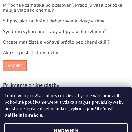
Prírodná kozmetika po opaľovaní: Prečo ju vaša pokožka
miluje viac ako chémiu?
5 tipov, ako zachrániť dehydrované vlasy v zime
Syndróm vyhorenia - rady a tipy ako ho zvládnuť
Chcete mať čisté a voňavé prádlo bez chemikálií ?
Ako si spestriť pitný režim
ARCHÍV
Prijímame online platby
Tento web používa súbory cookies, aby sme Vám umožnili
pohodlné používanie webu a vďaka analýze prevádzky webu
neustále zlepšovali jeho funkcie, výkon a použiteľnosť.
Ďalšie informácie
.
Vytvoril Shoptet
Nastavenie