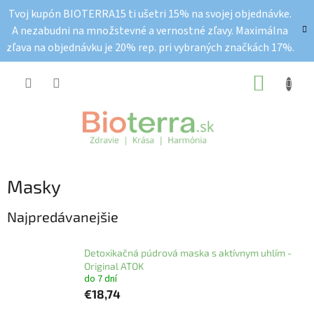
Prejsť
Tvoj kupón BIOTERRA15 ti ušetri 15% na svojej objednávke.
na
A nezabudni na množstevné a vernostné zľavy. Maximálna
obsah
zľava na objednávku je 20% rep. pri vybraných značkách 17%.
NÁKUP
KOŠÍK
Masky
Najpredávanejšie
Detoxikačná púdrová maska s aktívnym uhlím -
Original ATOK
do 7 dní
€18,74