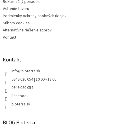
Reklamačný poriadok
v
ý
Vrátenie tovaru
p
Podmienky ochrany osobných údajov
i
Súbory cookies
s
u
Alternatívne riešenie sporov
Kontakt
Kontakt
info
@
bioterra.sk
0949 020 054 | 10:00 - 18:00
0949 020 054
Facebook
bioterra.sk
BLOG Bioterra