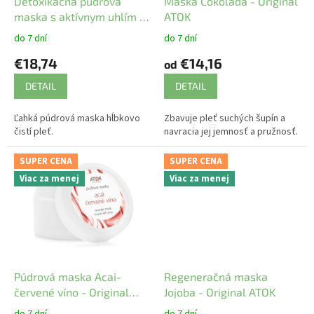
d
Detoxikačná púdrová
Maska Čokoláda - Original
u
maska s aktívnym uhlím -
ATOK
k
Original ATOK
do 7 dní
do 7 dní
t
€18,74
€14,16
o
od
v
DETAIL
DETAIL
Ľahká púdrová maska hĺbkovo
Zbavuje pleť suchých šupín a
čistí pleť.
navracia jej jemnosť a pružnosť.
SUPER CENA
SUPER CENA
Viac za menej
Viac za menej
Púdrová maska Acai-
Regeneračná maska
červené víno - Original
Jojoba - Original ATOK
ATOK
do 7 dní
do 7 dní