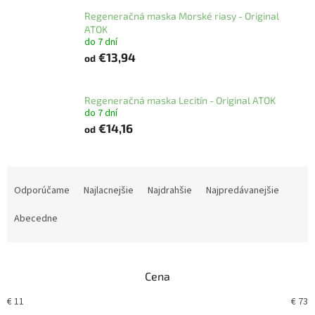
Regeneračná maska Morské riasy - Original
ATOK
do 7 dní
€13,94
od
Regeneračná maska Lecitín - Original ATOK
do 7 dní
€14,16
od
R
a
Odporúčame
Najlacnejšie
Najdrahšie
Najpredávanejšie
d
e
Abecedne
n
i
e
Cena
p
r
€
11
€
73
o