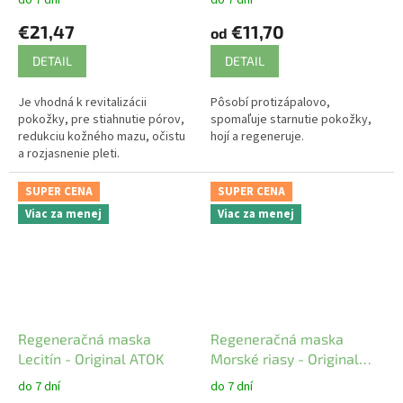
€21,47
€11,70
od
DETAIL
DETAIL
Je vhodná k revitalizácii
Pôsobí protizápalovo,
pokožky, pre stiahnutie pórov,
spomaľuje starnutie pokožky,
redukciu kožného mazu, očistu
hojí a regeneruje.
a rozjasnenie pleti.
SUPER CENA
SUPER CENA
Viac za menej
Viac za menej
Regeneračná maska
Regeneračná maska
Lecitín - Original ATOK
Morské riasy - Original
ATOK
do 7 dní
do 7 dní