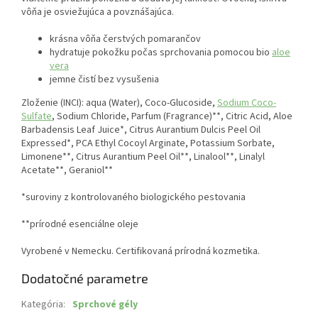
vôňa je osviežujúca a povznášajúca.
krásna vôňa čerstvých pomarančov
hydratuje pokožku počas sprchovania pomocou bio
aloe
vera
jemne čistí bez vysušenia
Zloženie (INCI): aqua (Water), Coco-Glucoside,
Sodium Coco-
Sulfate
, Sodium Chloride, Parfum (Fragrance)**, Citric Acid, Aloe
Barbadensis Leaf Juice*, Citrus Aurantium Dulcis Peel Oil
Expressed*, PCA Ethyl Cocoyl Arginate, Potassium Sorbate,
Limonene**, Citrus Aurantium Peel Oil**, Linalool**, Linalyl
Acetate**, Geraniol**
*suroviny z kontrolovaného biologického pestovania
**prírodné esenciálne oleje
Vyrobené v Nemecku. Certifikovaná prírodná kozmetika.
Dodatočné parametre
Kategória
:
Sprchové gély