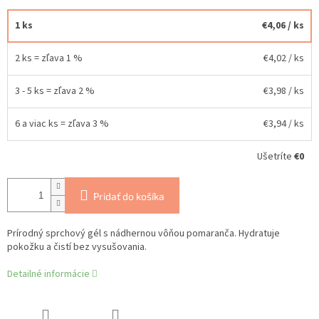
1 ks
€4,06
/ ks
2 ks = zľava 1 %
€4,02
/ ks
3 - 5 ks = zľava 2 %
€3,98
/ ks
6 a viac ks = zľava 3 %
€3,94
/ ks
Ušetríte
€0
Pridať do košíka
Prírodný sprchový gél s nádhernou vôňou pomaranča. Hydratuje
pokožku a čistí bez vysušovania.
Detailné informácie