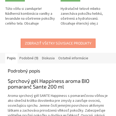
Túto vôňu si zamilujete!
Hydratačné telové mlieko
Nádherná kombinácia vanilky a
zanecháva pokožku hebkú,
levandule na ošetrenie pokožky
ošetrenú a hydratovanú.
celého tela. Obsahuje
Obsahuje éterický olej z
bambucké maslo, kakaové
levandule, ktorý zanecháva na
maslo a kokosový olej.
pokožke nádhernú vôňu a
zároveň pôsobí...
ZOBRAZIŤ VŠETKY SÚVISIACE PRODUKTY
Popis
Podobné (9)
Diskusia
Ostatné informácie
Podrobný popis
Sprchový gél Happiness aroma BIO
pomaranč Sante 200 ml
Aroma sprchový gél SANTE Happiness s pomarančovou vôňou je
ako slnečná krátka dovolenka pre zmysly a zaisťuje ovocnú,
osviežujúcu sprchu. Jemne čistí jemnými povrchovo aktívnymi
látkami a zachováva prirodzenú vlhkosť pokožky. Zabezpečuje
viditeľne pružnú pokožku a dodáva jej ľahkosť. Ovocná, iskrivá