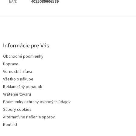
EAN
:
4025089006589
Z
á
p
ä
Informácie pre Vás
t
i
Obchodné podmienky
e
Doprava
Vernostná zľava
Všetko o nákupe
Reklamačný poriadok
Vrátenie tovaru
Podmienky ochrany osobných údajov
Súbory cookies
Alternatívne riešenie sporov
Kontakt