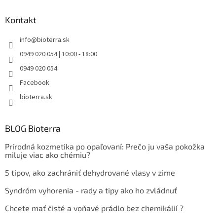
Kontakt
info
@
bioterra.sk
0949 020 054 | 10:00 - 18:00
0949 020 054
Facebook
bioterra.sk
BLOG Bioterra
Prírodná kozmetika po opaľovaní: Prečo ju vaša pokožka
miluje viac ako chémiu?
5 tipov, ako zachrániť dehydrované vlasy v zime
Syndróm vyhorenia - rady a tipy ako ho zvládnuť
Chcete mať čisté a voňavé prádlo bez chemikálií ?