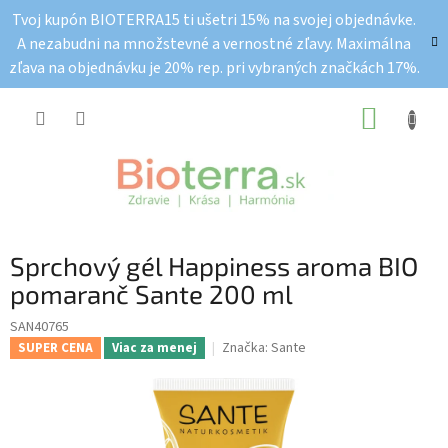
Prejsť
Tvoj kupón BIOTERRA15 ti ušetri 15% na svojej objednávke.
na
A nezabudni na množstevné a vernostné zľavy. Maximálna
obsah
zľava na objednávku je 20% rep. pri vybraných značkách 17%.
NÁKUP
KOŠÍK
Sprchový gél Happiness aroma BIO
pomaranč Sante 200 ml
SAN40765
Značka:
Sante
SUPER CENA
Viac za menej