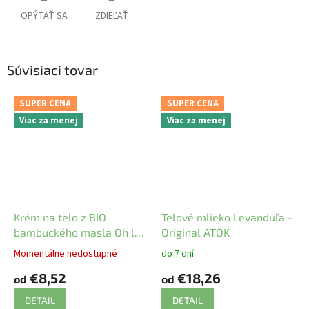
OPÝTAŤ SA
ZDIEĽAŤ
Súvisiaci tovar
SUPER CENA
SUPER CENA
Viac za menej
Viac za menej
Krém na telo z BIO
Telové mlieko Levanduľa -
bambuckého masla Oh la
Original ATOK
la - Mylo
Momentálne nedostupné
do 7 dní
€8,52
€18,26
od
od
DETAIL
DETAIL