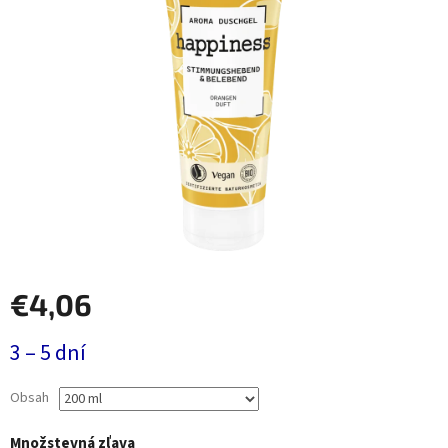
€4,06
Jednotková
3 – 5 dní
cena:
Obsah
Množstevná zľava