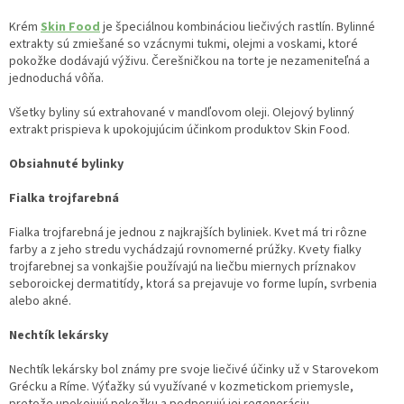
Krém
Skin Food
je špeciálnou kombináciou liečivých rastlín. Bylinné
extrakty sú zmiešané so vzácnymi tukmi, olejmi a voskami, ktoré
pokožke dodávajú výživu. Čerešničkou na torte je nezameniteľná a
jednoduchá vôňa.
Všetky byliny sú extrahované v mandľovom oleji. Olejový bylinný
extrakt prispieva k upokojujúcim účinkom produktov Skin Food.
Obsiahnuté bylinky
Fialka trojfarebná
Fialka trojfarebná je jednou z najkrajších byliniek. Kvet má tri rôzne
farby a z jeho stredu vychádzajú rovnomerné prúžky. Kvety fialky
trojfarebnej sa vonkajšie používajú na liečbu miernych príznakov
seboroickej dermatitídy, ktorá sa prejavuje vo forme lupín, svrbenia
alebo akné.
Nechtík lekársky
Nechtík lekársky bol známy pre svoje liečivé účinky už v Starovekom
Grécku a Ríme. Výťažky sú využívané v kozmetickom priemysle,
pretože upokojujú pokožku a podporujú jej regeneráciu.