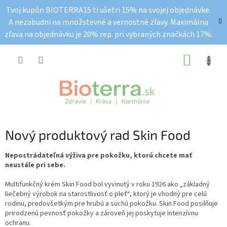
Prejsť
Tvoj kupón BIOTERRA15 ti ušetri 15% na svojej objednávke.
na
A nezabudni na množstevné a vernostné zľavy. Maximálna
obsah
zľava na objednávku je 20% rep. pri vybraných značkách 17%.
NÁKUP
KOŠÍK
Nový produktový rad Skin Food
Nepostrádateľná výživa pre pokožku, ktorú chcete mať
neustále pri sebe.
Multifunkčný krém Skin Food bol vyvinutý v roku 1926 ako „základný
liečebný výrobok na starostlivosť o pleť“, ktorý je vhodný pre celú
rodinu, predovšetkým pre hrubú a suchú pokožku. Skin Food posilňuje
prirodzenú pevnosť pokožky a zároveň jej poskytuje intenzívnu
ochranu.