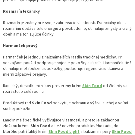
Rozmarín lekársky
Rozmarín je známy pre svoje zahrievacie vlastnosti. Esenciálny olej z
rozmarínu dodáva telu energiu a povzbudenie, stimuluje zmysly a krvný
obeh a má tonizujúce účinky.
Harmanček pravý
Harmanček je jednou z najznámejších rastlín tradičnej medicíny. Pri
vonkajšom použití podporuje hojenie pokožky a slizníc. Harmanček tiež
stimuluje metabolizmus pokožky, podporuje regeneráciu tkaniva a
mierni zápalové prejavy.
Ikonický, desiatkami rokov preverený krém
Skin Food
od Weledy sa
rozrástol o celú rodinu:
Produktový rad
Skin Food
poskytuje ochranu a výživu suchej a veľmi
suchej pokožke.
Lanolín má špecifické vyživujúce vlastnosti, a preto je základnou
zložkou krému
Skin Food
a tiež nového produktového radu, do
ktorého patrí ľahký krém
Skin Food Light
a balzam na pery
Skin Food