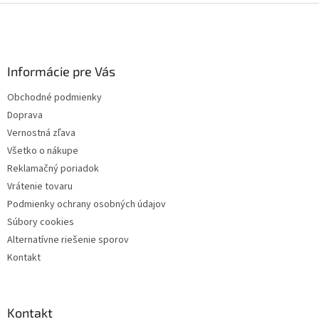
Z
á
p
ä
Informácie pre Vás
t
i
Obchodné podmienky
e
Doprava
Vernostná zľava
Všetko o nákupe
Reklamačný poriadok
Vrátenie tovaru
Podmienky ochrany osobných údajov
Súbory cookies
Alternatívne riešenie sporov
Kontakt
Kontakt