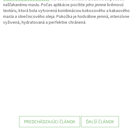
našľahanému maslu. Počas aplikácie pocítite jeho jemne krémovú
textúru, ktorá bola vytvorená kombináciou kokosového a kakaového
masla a slnečnicového oleja. Pokožka je hodvábne jemná, intenzívne
vyživená, hydratovaná a perfektne chránená.
PREDCHÁDZAJÚCI ČLÁNOK
ĎALŠÍ ČLÁNOK