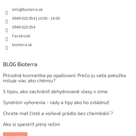
info
@
bioterra.sk
0949 020 054 | 10:00 - 18:00
0949 020 054
Facebook
bioterra.sk
BLOG Bioterra
Prírodná kozmetika po opaľovaní: Prečo ju vaša pokožka
miluje viac ako chémiu?
5 tipov, ako zachrániť dehydrované vlasy v zime
Syndróm vyhorenia - rady a tipy ako ho zvládnuť
Chcete mať čisté a voňavé prádlo bez chemikálií ?
Ako si spestriť pitný režim