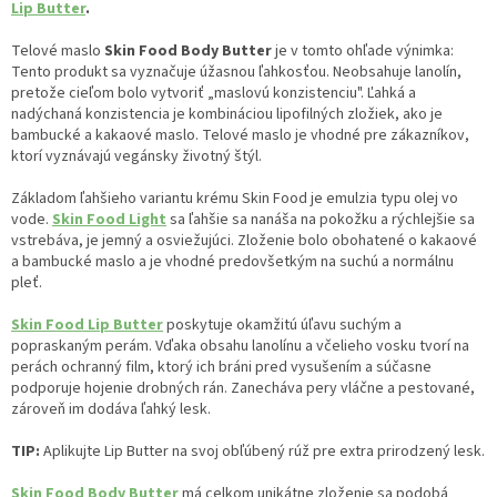
Lip Butter
.
Telové maslo
Skin Food Body Butter
je v tomto ohľade výnimka:
Tento produkt sa vyznačuje úžasnou ľahkosťou. Neobsahuje lanolín,
pretože cieľom bolo vytvoriť „maslovú konzistenciu". Ľahká a
nadýchaná konzistencia je kombináciou lipofilných zložiek, ako je
bambucké a kakaové maslo. Telové maslo je vhodné pre zákazníkov,
ktorí vyznávajú vegánsky životný štýl.
Základom ľahšieho variantu krému Skin Food je emulzia typu olej vo
vode.
Skin Food Light
sa ľahšie sa nanáša na pokožku a rýchlejšie sa
vstrebáva, je jemný a osviežujúci. Zloženie bolo obohatené o kakaové
a bambucké maslo a je vhodné predovšetkým na suchú a normálnu
pleť.
Skin Food Lip Butter
poskytuje okamžitú úľavu suchým a
popraskaným perám. Vďaka obsahu lanolínu a včelieho vosku tvorí na
perách ochranný film, ktorý ich bráni pred vysušením a súčasne
podporuje hojenie drobných rán. Zanecháva pery vláčne a pestované,
zároveň im dodáva ľahký lesk.
TIP:
Aplikujte Lip Butter na svoj obľúbený rúž pre extra prirodzený lesk.
Skin Food Body Butter
má celkom unikátne zloženie sa podobá