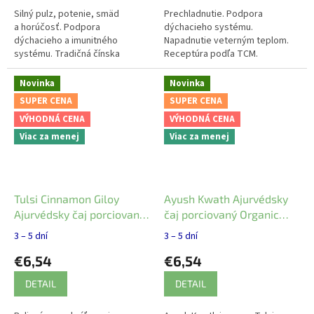
Silný pulz, potenie, smäd
Prechladnutie. Podpora
a horúčosť. Podpora
dýchacieho systému.
dýchacieho a imunitného
Napadnutie veterným teplom.
systému. Tradičná čínska
Receptúra podľa TCM.
medicína.
Novinka
Novinka
SUPER CENA
SUPER CENA
VÝHODNÁ CENA
VÝHODNÁ CENA
Viac za menej
Viac za menej
Tulsi Cinnamon Giloy
Ayush Kwath Ajurvédsky
Ajurvédsky čaj porciovaný
čaj porciovaný Organic
Organic India 25 vreciek
India 25 vreciek
3 – 5 dní
3 – 5 dní
€6,54
€6,54
DETAIL
DETAIL