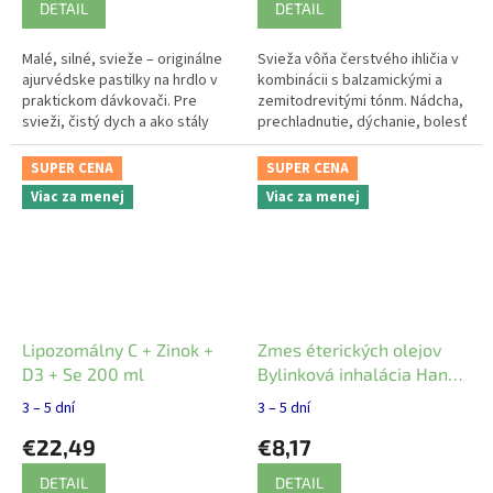
DETAIL
DETAIL
Malé, silné, svieže – originálne
Svieža vôňa čerstvého ihličia v
ajurvédske pastilky na hrdlo v
kombinácii s balzamickými a
praktickom dávkovači. Pre
zemitodrevitými tónm. Nádcha,
svieži, čistý dych a ako stály
prechladnutie, dýchanie, bolesť
spoločník, ktorý chráni váš hlas.
svalov a kĺbov. Uvoľnenie
psychického vypätia.
SUPER CENA
SUPER CENA
Viac za menej
Viac za menej
Lipozomálny C + Zinok +
Zmes éterických olejov
D3 + Se 200 ml
Bylinková inhalácia Hanus
20ml
3 – 5 dní
3 – 5 dní
€22,49
€8,17
DETAIL
DETAIL