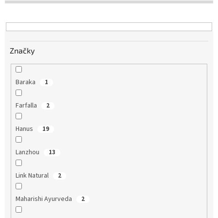
d
u
k
t
Značky
o
v
Baraka
1
Farfalla
2
Hanus
19
Lanzhou
13
Link Natural
2
Maharishi Ayurveda
2