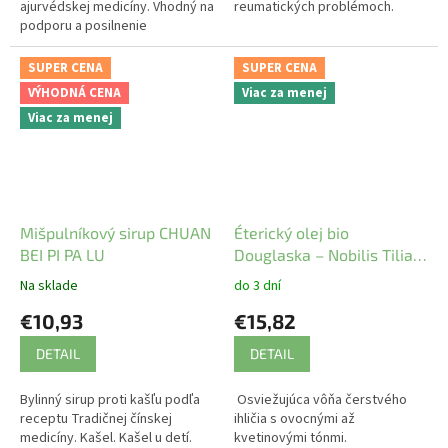
ajurvédskej medicíny. Vhodný na
reumatických problémoch.
podporu a posilnenie
imunitného systému,
obranyschopnosti, pri
SUPER CENA
SUPER CENA
prechladnutí a nádche.
VÝHODNÁ CENA
Viac za menej
Viac za menej
Mišpulníkový sirup CHUAN
Éterický olej bio
BEI PI PA LU
Douglaska – Nobilis Tilia
10 ml
Na sklade
do 3 dní
€10,93
€15,82
DETAIL
DETAIL
Bylinný sirup proti kašľu podľa
Osviežujúca vôňa čerstvého
receptu Tradičnej čínskej
ihličia s ovocnými až
medicíny. Kašel. Kašel u detí.
kvetinovými tónmi.