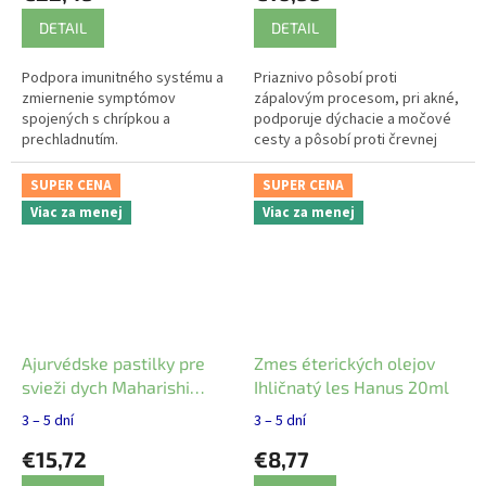
DETAIL
DETAIL
Podpora imunitného systému a
Priaznivo pôsobí proti
zmiernenie symptómov
zápalovým procesom, pri akné,
spojených s chrípkou a
podporuje dýchacie a močové
prechladnutím.
cesty a pôsobí proti črevnej
infekcii.
SUPER CENA
SUPER CENA
Viac za menej
Viac za menej
Ajurvédske pastilky pre
Zmes éterických olejov
svieži dych Maharishi
Ihličnatý les Hanus 20ml
Ayurveda 10g
3 – 5 dní
3 – 5 dní
€15,72
€8,77