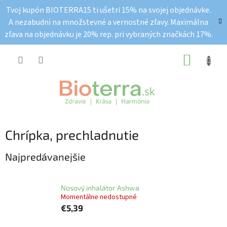
Prejsť
Tvoj kupón BIOTERRA15 ti ušetri 15% na svojej objednávke.
na
A nezabudni na množstevné a vernostné zľavy. Maximálna
obsah
zľava na objednávku je 20% rep. pri vybraných značkách 17%.
NÁKUP
KOŠÍK
Chrípka, prechladnutie
Najpredávanejšie
Nosový inhalátor Ashwa
Momentálne nedostupné
€5,39