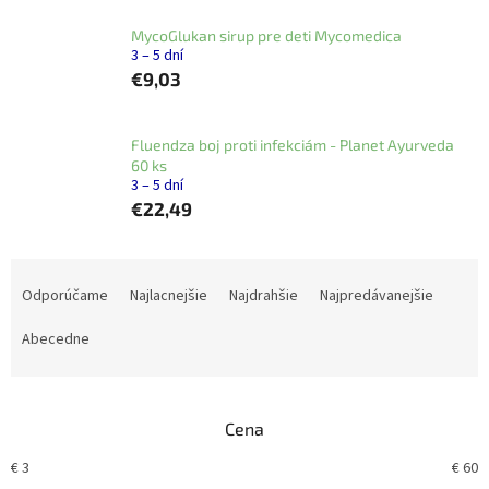
MycoGlukan sirup pre deti Mycomedica
3 – 5 dní
€9,03
Fluendza boj proti infekciám - Planet Ayurveda
60 ks
3 – 5 dní
€22,49
R
a
Odporúčame
Najlacnejšie
Najdrahšie
Najpredávanejšie
d
e
Abecedne
n
i
e
Cena
p
r
€
3
€
60
o