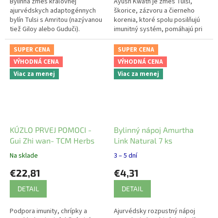
Bylinná zmes kráľovnej
Ayush Kwath je zmes Tulsi,
ajurvédskych adaptogénnych
škorice, zázvoru a čierneho
bylín Tulsi s Amritou (nazývanou
korenia, ktoré spolu posilňujú
tiež Giloy alebo Guduči).
imunitný systém, pomáhajú pri
Zloženie dopĺňa škorica, sladké
boji s nádchou alebo chrípkou a
drievko a čierne korenie.
podporujú trávenie.
SUPER CENA
SUPER CENA
VÝHODNÁ CENA
VÝHODNÁ CENA
Viac za menej
Viac za menej
KÚZLO PRVEJ POMOCI -
Bylinný nápoj Amurtha
Gui Zhi wan- TCM Herbs
Link Natural 7 ks
Na sklade
3 – 5 dní
€22,81
€4,31
DETAIL
DETAIL
Podpora imunity, chrípky a
Ajurvédsky rozpustný nápoj