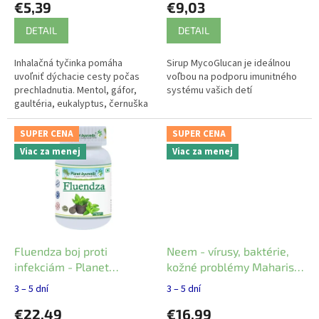
€5,39
€9,03
o
v
DETAIL
DETAIL
Inhalačná tyčinka pomáha
Sirup MycoGlucan je ideálnou
uvoľniť dýchacie cesty počas
voľbou na podporu imunitného
prechladnutia. Mentol, gáfor,
systému vašich detí
gaultéria, eukalyptus, černuška
siata a mäta pieporná pomáhajú
udržiavať nos a dutiny čisté a...
SUPER CENA
SUPER CENA
Viac za menej
Viac za menej
Fluendza boj proti
Neem - vírusy, baktérie,
infekciám - Planet
kožné problémy Maharishi
Ayurveda 60 ks
Ayurveda 60ks
3 – 5 dní
3 – 5 dní
€22,49
€16,99