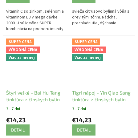
Vitamín C so zinkom, selénom a
svieža citrusovo bylinná vôňa s
vitamínom D3 v mega dávke
drevitými tónm. Nádcha,
2000 IU sú ideálna SUPER
prechladnutie, dýchanie.
kombinácia na podporu imunity
a na boj proti virózam.
SUPER CENA
SUPER CENA
VÝHODNÁ CENA
VÝHODNÁ CENA
Viac za menej
Viac za menej
Štyri veľké - Bai Hu Tang
Tigrí nápoj - Yin Qiao Sang
tinktúra z čínskych bylín
tinktúra z čínskych bylín
YaoMedica
YaoMedica
3 - 7 dní
3 - 7 dní
€14,23
€14,23
DETAIL
DETAIL