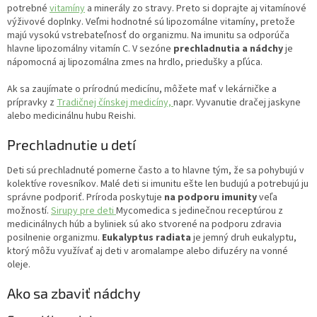
s
potrebné
vitamíny
a minerály zo stravy. Preto si doprajte aj vitamínové
u
výživové doplnky. Veľmi hodnotné sú lipozomálne vitamíny, pretože
majú vysokú vstrebateľnosť do organizmu. Na imunitu sa odporúča
hlavne lipozomálny vitamín C. V sezóne
prechladnutia a nádchy
je
nápomocná aj lipozomálna zmes na hrdlo, priedušky a pľúca.
Ak sa zaujímate o prírodnú medicínu, môžete mať v lekárničke a
prípravky z
Tradičnej čínskej medicíny,
napr. Vyvanutie dračej jaskyne
alebo medicinálnu hubu Reishi.
Prechladnutie u detí
Deti sú prechladnuté pomerne často a to hlavne tým, že sa pohybujú v
kolektíve rovesníkov. Malé deti si imunitu ešte len budujú a potrebujú ju
správne podporiť. Príroda poskytuje
na podporu imunity
veľa
možností.
Sirupy pre deti
Mycomedica s jedinečnou receptúrou z
medicinálnych húb a byliniek sú ako stvorené na podporu zdravia
posilnenie organizmu.
Eukalyptus radiata
je jemný druh eukalyptu,
ktorý môžu využívať aj deti v aromalampe alebo difuzéry na vonné
oleje.
Ako sa zbaviť nádchy