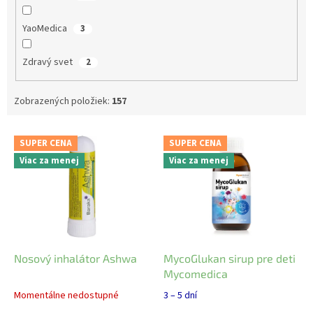
YaoMedica
3
Zdravý svet
2
Zobrazených položiek:
157
V
SUPER CENA
SUPER CENA
ý
Viac za menej
Viac za menej
p
i
s
p
r
o
d
Nosový inhalátor Ashwa
MycoGlukan sirup pre deti
u
Mycomedica
k
Momentálne nedostupné
3 – 5 dní
t