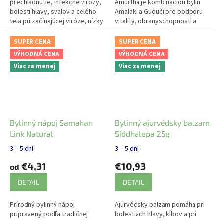
prechladnutie, infekčné virózy,
Amurtha je kombináciou bylín
bolesti hlavy, svalov a celého
Amalaki a Guduči pre podporu
tela pri začínajúcej viróze, nízky
vitality, obranyschopnosti a
krvný tlak, potravinové alergie.
správnej funkcie dýchacích
Recept podľa...
ciest.
SUPER CENA
SUPER CENA
VÝHODNÁ CENA
VÝHODNÁ CENA
Viac za menej
Viac za menej
Bylinný nápoj Samahan
Bylinný ajurvédsky balzam
Link Natural
Siddhalepa 25g
3 – 5 dní
3 – 5 dní
€4,31
€10,93
od
DETAIL
DETAIL
Prírodný bylinný nápoj
Ajurvédsky balzam pomáha pri
pripravený podľa tradičnej
bolestiach hlavy, kĺbov a pri