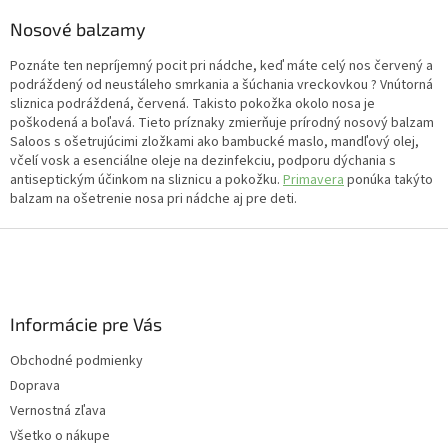
Nosové balzamy
Poznáte ten nepríjemný pocit pri nádche, keď máte celý nos červený a
podráždený od neustáleho smrkania a šúchania vreckovkou ? Vnútorná
sliznica podráždená, červená. Takisto pokožka okolo nosa je
poškodená a boľavá. Tieto príznaky zmierňuje prírodný nosový balzam
Saloos s ošetrujúcimi zložkami ako bambucké maslo, mandľový olej,
včelí vosk a esenciálne oleje na dezinfekciu, podporu dýchania s
antiseptickým účinkom na sliznicu a pokožku.
Primavera
ponúka takýto
balzam na ošetrenie nosa pri nádche aj pre deti.
Z
á
p
ä
Informácie pre Vás
t
i
Obchodné podmienky
e
Doprava
Vernostná zľava
Všetko o nákupe