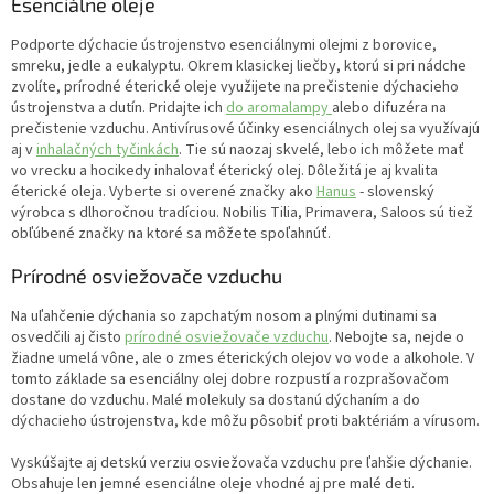
Esenciálne oleje
Podporte dýchacie ústrojenstvo esenciálnymi olejmi z borovice,
smreku, jedle a eukalyptu. Okrem klasickej liečby, ktorú si pri nádche
zvolíte, prírodné éterické oleje využijete na prečistenie dýchacieho
ústrojenstva a dutín. Pridajte ich
do aromalampy
alebo difuzéra na
prečistenie vzduchu. Antivírusové účinky esenciálnych olej sa využívajú
aj v
inhalačných tyčinkách
. Tie sú naozaj skvelé, lebo ich môžete mať
vo vrecku a hocikedy inhalovať éterický olej. Dôležitá je aj kvalita
éterické oleja. Vyberte si overené značky ako
Hanus
- slovenský
výrobca s dlhoročnou tradíciou. Nobilis Tilia, Primavera, Saloos sú tiež
obľúbené značky na ktoré sa môžete spoľahnúť.
Prírodné osviežovače vzduchu
Na uľahčenie dýchania so zapchatým nosom a plnými dutinami sa
osvedčili aj čisto
prírodné osviežovače vzduchu
. Nebojte sa, nejde o
žiadne umelá vône, ale o zmes éterických olejov vo vode a alkohole. V
tomto základe sa esenciálny olej dobre rozpustí a rozprašovačom
dostane do vzduchu. Malé molekuly sa dostanú dýchaním a do
dýchacieho ústrojenstva, kde môžu pôsobiť proti baktériám a vírusom.
Vyskúšajte aj detskú verziu osviežovača vzduchu pre ľahšie dýchanie.
Obsahuje len jemné esenciálne oleje vhodné aj pre malé deti.