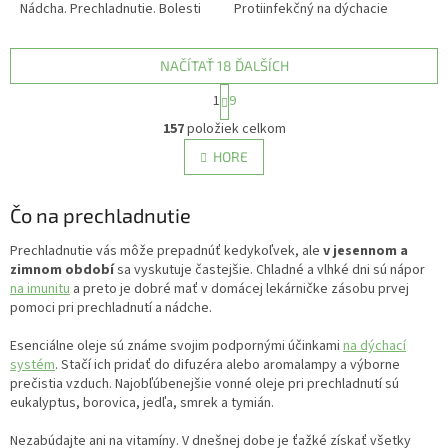
Nádcha. Prechladnutie. Bolesti
Protiinfekčný na dýchacie
hrdla.
cesty, posilňujúci pri nervovom
vyčerpaní
NAČÍTAŤ 18 ĎALŠÍCH
S
1
9
t
O
r
157
položiek celkom
v
á
l
HORE
n
á
k
d
o
v
Čo na prechladnutie
a
a
c
n
i
Prechladnutie vás môže prepadnúť kedykoľvek, ale
v jesennom a
i
e
zimnom období
sa vyskutuje častejšie. Chladné a vlhké dni sú nápor
e
p
na imunitu
a preto je dobré mať v domácej lekárničke zásobu prvej
r
pomoci pri prechladnutí a nádche.
v
k
Esenciálne oleje sú známe svojim podpornými účinkami
na dýchací
y
systém
. Stačí ich pridať do difuzéra alebo aromalampy a výborne
v
prečistia vzduch. Najobľúbenejšie vonné oleje pri prechladnutí sú
ý
eukalyptus, borovica, jedľa, smrek a tymián.
p
i
Nezabúdajte ani na vitamíny. V dnešnej dobe je ťažké získať všetky