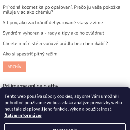
Prírodná kozmetika po opaľovaní: Prečo ju vaša pokožka
miluje viac ako chémiu?
5 tipov, ako zachrániť dehydrované vlasy v zime
Syndróm vyhorenia - rady a tipy ako ho zvládnuť
Chcete mať čisté a voňavé prádlo bez chemikálií ?
Ako si spestriť pitný režim
ARCHÍV
Prijímame online platby
Tento web používa súbory cookies, aby sme Vám umožnili
pohodlné používanie webu a vďaka analýze prevádzky webu
neustále zlepšovali jeho funkcie, výkon a použiteľnosť.
Ďalšie informácie
.
Vytvoril Shoptet