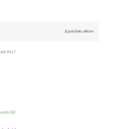
2
položiek celkom
Kód:
PA17
rveda 60