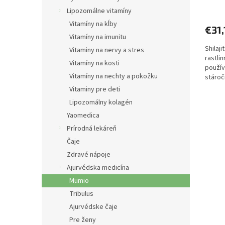
v
Lipozomálne vitamíny
Vitamíny na kĺby
€31,
Vitamíny na imunitu
Shilaji
Vitaminy na nervy a stres
rastli
Vitamíny na kosti
použív
Vitamíny na nechty a pokožku
stároč
Vitaminy pre deti
Lipozomálny kolagén
Yaomedica
Prírodná lekáreň
Čaje
Zdravé nápoje
Ajurvédska medicína
Mumio
Tribulus
Ajurvédske čaje
Pre ženy