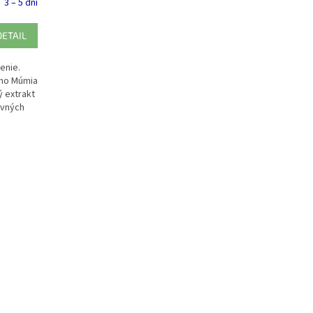
3 – 5 dní
DETAIL
enie.
eho Múmia
ý extrakt
avných