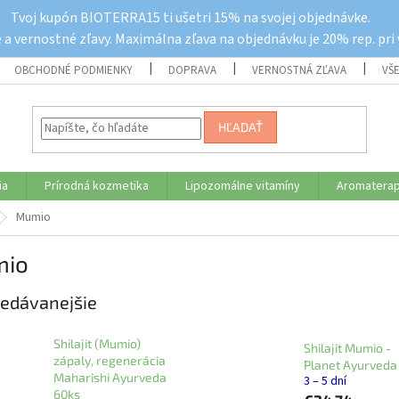
Tvoj kupón BIOTERRA15 ti ušetri 15% na svojej objednávke.
a vernostné zľavy. Maximálna zľava na objednávku je 20% rep. pri
OBCHODNÉ PODMIENKY
DOPRAVA
VERNOSTNÁ ZĽAVA
VŠ
HĽADAŤ
ia
Prírodná kozmetika
Lipozomálne vitamíny
Aromaterap
Mumio
io
edávanejšie
Shilajit (Mumio)
Shilajit Mumio -
zápaly, regenerácia
Planet Ayurveda
Maharishi Ayurveda
3 – 5 dní
60ks