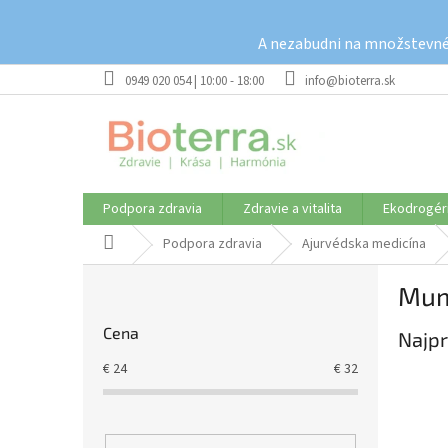
Prejsť
na
A nezabudni na množstevné 
obsah
0949 020 054 | 10:00 - 18:00
info@bioterra.sk
Podpora zdravia
Zdravie a vitalita
Ekodrogér
Domov
Podpora zdravia
Ajurvédska medicína
B
Mum
o
č
Cena
Najpr
n
ý
€
24
€
32
p
a
n