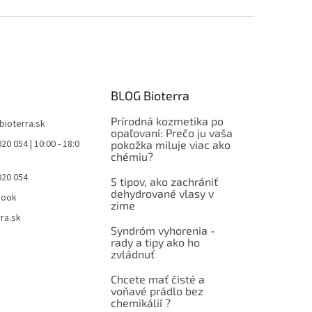
BLOG Bioterra
Prírodná kozmetika po
bioterra.sk
opaľovaní: Prečo ju vaša
20 054 | 10:00 - 18:0
pokožka miluje viac ako
chémiu?
020 054
5 tipov, ako zachrániť
dehydrované vlasy v
book
zime
ra.sk
Syndróm vyhorenia -
rady a tipy ako ho
zvládnuť
Chcete mať čisté a
voňavé prádlo bez
chemikálií ?