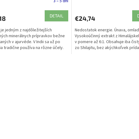
3 – 5 dní
DETAIL
18
€24,74
t je jedným z najdôležitejších
Nedostatok energie. Únava, omlad
nných minerálnych prípravkov bežne
Vysokoúčinný extrakt z Himalájsk
aných v ajurvéde. V Indii sa už po
v pomere až 6:1. Obsahuje iba čist
ia tradične používa na rôzne účely.
zo Shilajitu, bez akýchkoľvek príd
látok.
O
v
l
á
d
a
c
i
e
p
r
v
k
y