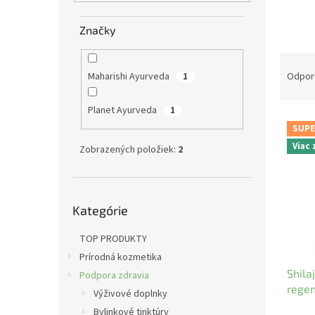
e
l
Značky
R
a
Maharishi Ayurveda
Odpor
1
d
e
Planet Ayurveda
1
V
n
SUPE
ý
i
Viac
Zobrazených položiek:
2
p
e
i
p
s
r
Preskočiť
p
o
Kategórie
kategórie
r
d
o
u
TOP PRODUKTY
d
k
Prírodná kozmetika
u
t
Shila
k
o
Podpora zdravia
regen
t
v
Výživové doplnky
60ks
o
Bylinkové tinktúry