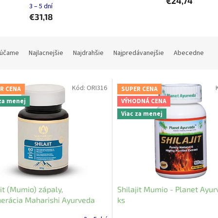
€24,74
3 – 5 dní
€31,18
účame
Najlacnejšie
Najdrahšie
Najpredávanejšie
Abecedne
Kód:
ORI316
R CENA
SUPER CENA
 za menej
VÝHODNÁ CENA
Viac za menej
jit (Mumio) zápaly,
Shilajit Mumio - Planet Ayu
erácia Maharishi Ayurveda
ks