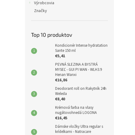
Výrobcovia
Značky
Top 10 produktov
Kondicionér Intense hydratation
Sante 150 ml
€5,41
PEVNÁ SLEZINA A BYSTRÁ
MYSEĽ - GUI PI WAN - WLH3.9
Henan Wanxi
€16,86
Deodorant roll on Rakytník 24h
Weleda
€8,40
Krémová farba na vlasy
nugátovohnedá LOGONA
€16,45
Dámske vložky Ultra regular s
krídelkami - Natracare