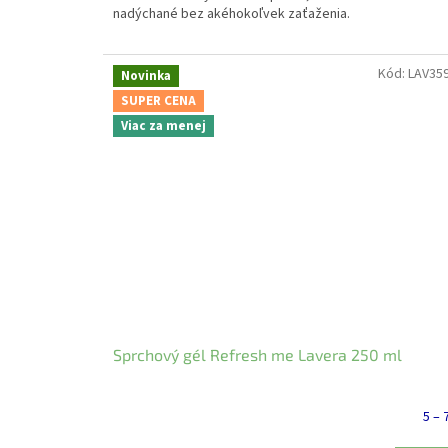
nadýchané bez akéhokoľvek zaťaženia.
Kód:
LAV35
Novinka
SUPER CENA
Viac za menej
Sprchový gél Refresh me Lavera 250 ml
5 – 