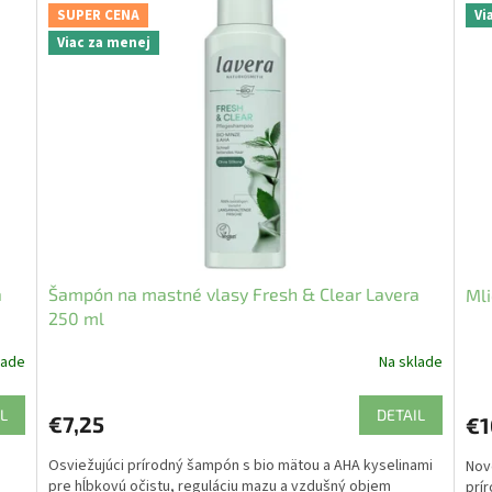
SUPER CENA
Vi
Viac za menej
a
Šampón na mastné vlasy Fresh & Clear Lavera
Mli
250 ml
lade
Na sklade
L
DETAIL
€7,25
€1
Osviežujúci prírodný šampón s bio mätou a AHA kyselinami
Nov
pre hĺbkovú očistu, reguláciu mazu a vzdušný objem
prír