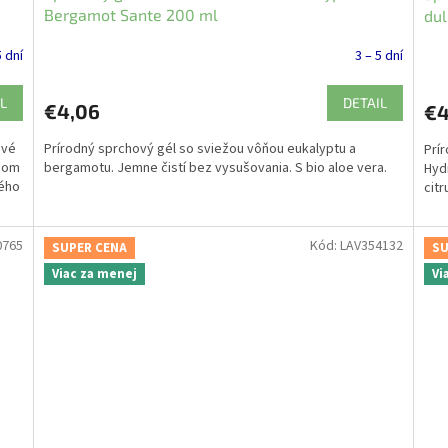
Bergamot Sante 200 ml
dul
5 dní
3 – 5 dní
L
DETAIL
€4,06
€4
ové
Prírodný sprchový gél so sviežou vôňou eukalyptu a
Prí
ínom
bergamotu. Jemne čistí bez vysušovania. S bio aloe vera.
Hyd
vého
cit
0765
Kód:
LAV354132
SUPER CENA
SU
Viac za menej
Vi