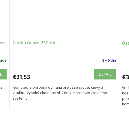
era
Cardio Guard 250 ml
Os
lade
3 – 5 dní
L
DETAIL
€31,53
€3
ez
Komplexná prírodná ochrana pre vaše srdce, cievy a
Ved
vitalitu. Vysoký cholesterol. Zdravie srdcovo-cievneho
kos
systému.
prí
komb