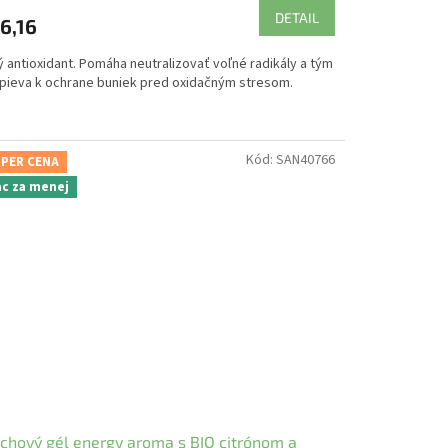
DETAIL
6,16
ý antioxidant. Pomáha neutralizovať voľné radikály a tým
spieva k ochrane buniek pred oxidačným stresom.
Kód:
SAN40766
PER CENA
ac za menej
chový gél energy aroma s BIO citrónom a