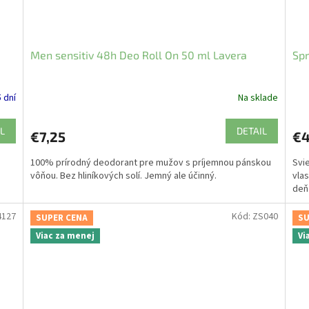
Men sensitiv 48h Deo Roll On 50 ml Lavera
Spr
5 dní
Na sklade
L
DETAIL
€7,25
€4
100% prírodný deodorant pre mužov s príjemnou pánskou
Svie
vôňou. Bez hliníkových solí. Jemný ale účinný.
vla
deň
4127
Kód:
ZS040
SUPER CENA
SU
Viac za menej
Vi