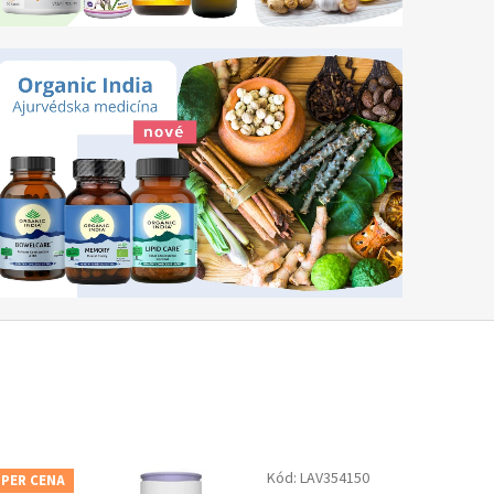
Kód:
LAV354150
PER CENA