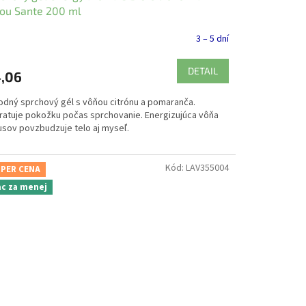
ou Sante 200 ml
3 – 5 dní
DETAIL
,06
rodný sprchový gél s vôňou citrónu a pomaranča.
ratuje pokožku počas sprchovanie. Energizujúca vôňa
rusov povzbudzuje telo aj myseľ.
Kód:
LAV355004
PER CENA
ac za menej