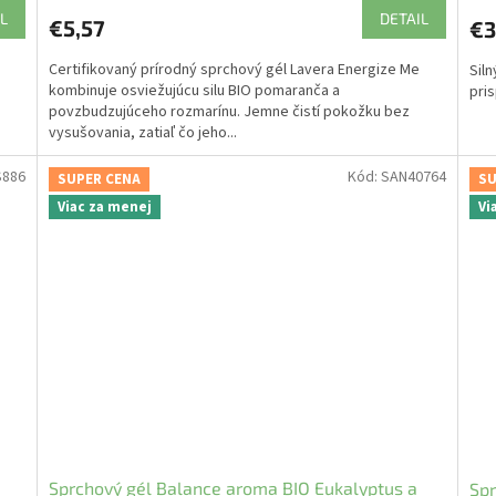
L
DETAIL
€5,57
€3
Certifikovaný prírodný sprchový gél Lavera Energize Me
Siln
kombinuje osviežujúcu silu BIO pomaranča a
pri
povzbudzujúceho rozmarínu. Jemne čistí pokožku bez
vysušovania, zatiaľ čo jeho...
S886
Kód:
SAN40764
SUPER CENA
SU
Viac za menej
Vi
Sprchový gél Balance aroma BIO Eukalyptus a
Spr