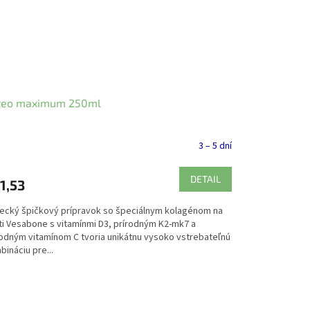
teo maximum 250ml
3 – 5 dní
DETAIL
1,53
ecký špičkový prípravok so špeciálnym kolagénom na
ti Vesabone s vitamínmi D3, prírodným K2-mk7 a
rodným vitamínom C tvoria unikátnu vysoko vstrebateľnú
ináciu pre...