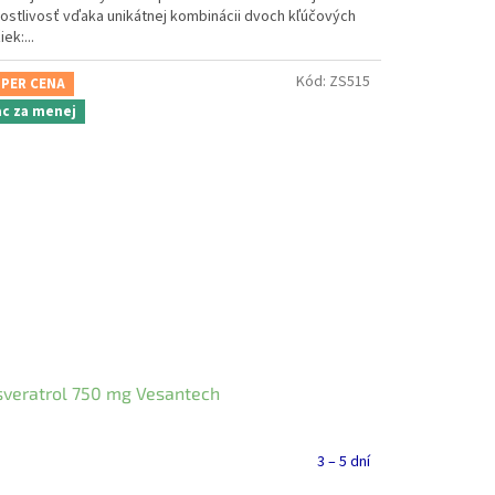
rostlivosť vďaka unikátnej kombinácii dvoch kľúčových
iek:...
Kód:
ZS515
PER CENA
ac za menej
veratrol 750 mg Vesantech
3 – 5 dní