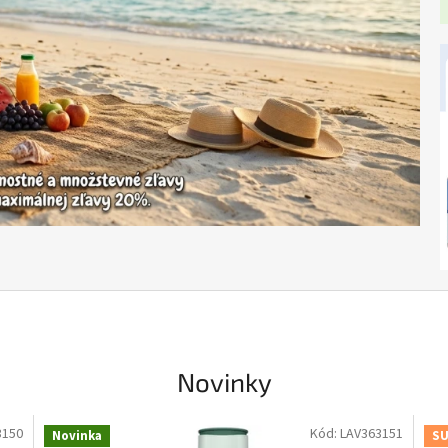
Novinky
3150
Kód:
LAV363151
Novinka
SU