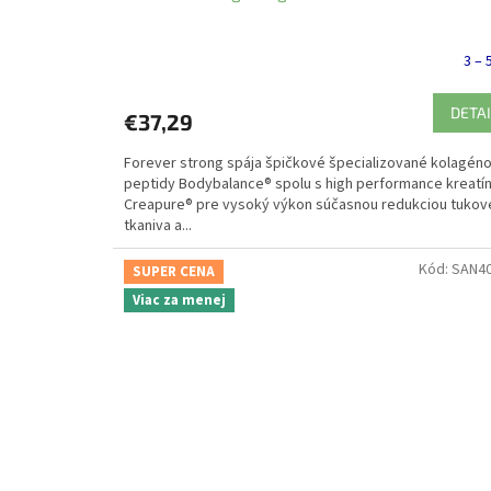
3 – 
DETAI
€37,29
Forever strong spája špičkové špecializované kolagén
peptidy Bodybalance® spolu s high performance kreat
Creapure® pre vysoký výkon súčasnou redukciou tuko
tkaniva a...
Kód:
SAN4
SUPER CENA
Viac za menej