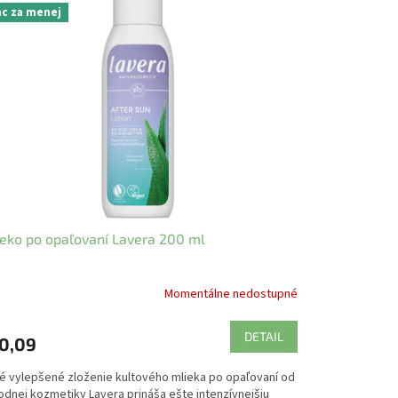
ac za menej
eko po opaľovaní Lavera 200 ml
Momentálne nedostupné
DETAIL
0,09
é vylepšené zloženie kultového mlieka po opaľovaní od
odnej kozmetiky Lavera prináša ešte intenzívnejšiu