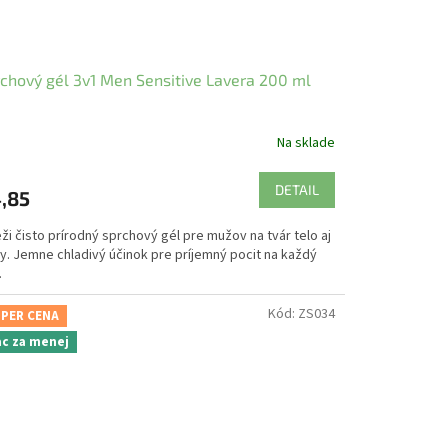
chový gél 3v1 Men Sensitive Lavera 200 ml
Na sklade
DETAIL
,85
ži čisto prírodný sprchový gél pre mužov na tvár telo aj
sy. Jemne chladivý účinok pre príjemný pocit na každý
.
Kód:
ZS034
PER CENA
ac za menej