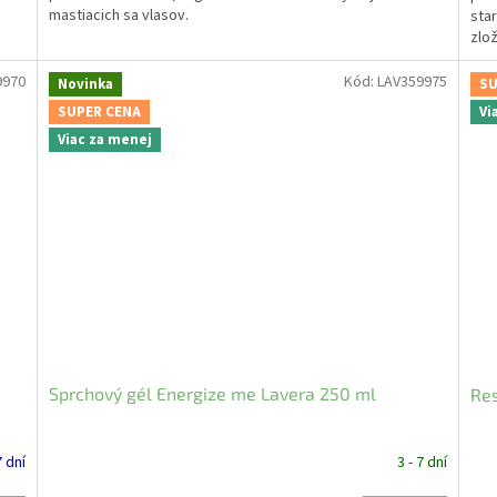
mastiacich sa vlasov.
sta
zlož
9970
Kód:
LAV359975
Novinka
SU
SUPER CENA
Vi
Viac za menej
Sprchový gél Energize me Lavera 250 ml
Res
7 dní
3 - 7 dní