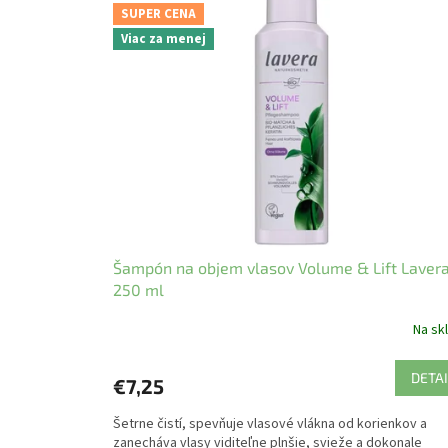
SUPER CENA
Viac za menej
Šampón na objem vlasov Volume & Lift Laver
250 ml
Na sk
DETAI
€7,25
Šetrne čistí, spevňuje vlasové vlákna od korienkov a
zanecháva vlasy viditeľne plnšie, svieže a dokonale