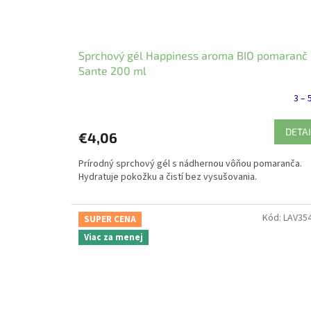
Sprchový gél Happiness aroma BIO pomaranč
Sante 200 ml
3 – 
DETAI
€4,06
Prírodný sprchový gél s nádhernou vôňou pomaranča.
Hydratuje pokožku a čistí bez vysušovania.
Kód:
LAV35
SUPER CENA
Viac za menej