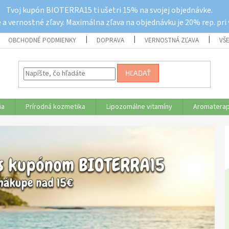
Tvoj kupón BIOTERRA15 ti ušetri 15% na svojej objednávke.
a vernostné zľavy. Maximálna zľava na objednávku je 20% rep. pri
OBCHODNÉ PODMIENKY
DOPRAVA
VERNOSTNÁ ZĽAVA
VŠ
HĽADAŤ
ia
Prírodná kozmetika
Lipozomálne vitamíny
Aromaterap