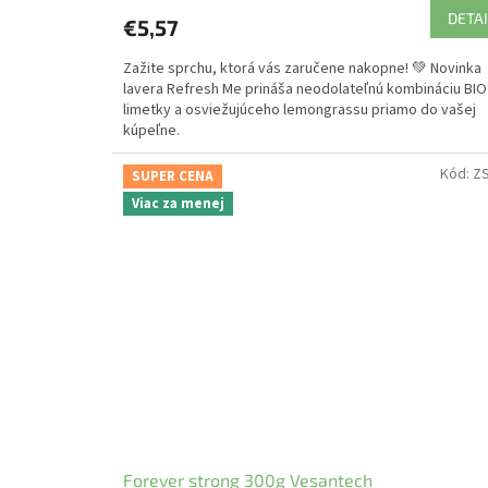
DETAI
€5,57
Zažite sprchu, ktorá vás zaručene nakopne! 💚 Novinka
lavera Refresh Me prináša neodolateľnú kombináciu BIO
limetky a osviežujúceho lemongrassu priamo do vašej
kúpeľne.
Kód:
Z
SUPER CENA
Viac za menej
Forever strong 300g Vesantech