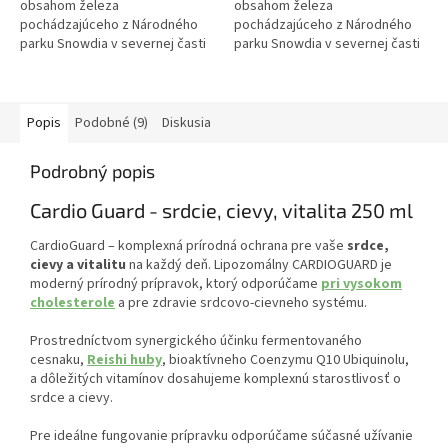
obsahom železa
obsahom železa
pochádzajúceho z Národného
pochádzajúceho z Národného
parku Snowdia v severnej časti
parku Snowdia v severnej časti
Walesu. 100% prírodný produkt.
Walesu. 100% prírodný produkt.
Šetrný na žalúdok, v unikátnej
Šetrný na žalúdok, v unikátnej
tekutej forme a...
tekutej forme a...
Popis
Podobné (9)
Diskusia
Podrobný popis
Cardio Guard - srdcie, cievy, vitalita 250 ml
CardioGuard – komplexná prírodná ochrana pre vaše
srdce,
cievy a vitalitu
na každý deň. Lipozomálny CARDIOGUARD je
moderný prírodný prípravok, ktorý odporúčame
pri vysokom
cholesterole
a pre zdravie srdcovo-cievneho systému.
Prostredníctvom synergického účinku fermentovaného
cesnaku,
Reishi huby
, bioaktívneho Coenzymu Q10 Ubiquinolu,
a dôležitých vitamínov dosahujeme komplexnú starostlivosť o
srdce a cievy.
Pre ideálne fungovanie prípravku odporúčame súčasné užívanie