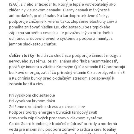
(SAC), silného antioxidantu, ktorý je lepšie vstrebateľný ako
zlúčeniny v surovom cesnaku. Čierny cesnak má výrazné
antioxidačné, protizápalové a kardioprotektívne účinky,
podporuje zníženie krvného tlaku, zlepšenie elasticity ciev a
pomáha znižovať hladinu LDL cholesterolu bez typického
zápachu surového cesnaku. Je považovaný za prírodného
ochrancu srdcovo-cievneho systému a podporu imunity, s
jemnou sladkastou chuťou.
ďalšie zložky
- lecitín zo slnečnice podporuje činnosť mozgu a
nervového systému. Reishi, známa ako "huba nesmrteľnosti",
posilňuje imunitu a vitalitu. Koenzým Q10 a vitamín B12 podporujú
bunkovú energiu, zatiaľ čo prírodný vitamín C z aceroly, vitamín E
a K2 chránia bunky pred oxidačným stresom a prispievajú k
zdraviu kostí a ciev.
Pri vysokom cholesterole
Pri vysokom krvnom tlaku
Zníženie oxidačného stresu a ochrana ciev
Podpora tvorby energie v bunkách (srdcový sval)
Prevencia zápalových procesov v cievnom systéme
CardioGuard kombinuje tradičnú múdrosť prírody a modernú
vedu pre maximálnu podporu zdravého srdca a ciev. Ideálny