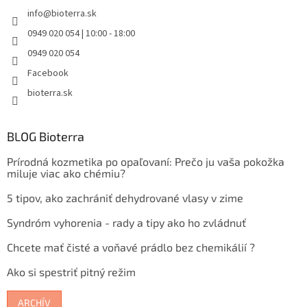
info
@
bioterra.sk
0949 020 054 | 10:00 - 18:00
0949 020 054
Facebook
bioterra.sk
BLOG Bioterra
Prírodná kozmetika po opaľovaní: Prečo ju vaša pokožka
miluje viac ako chémiu?
5 tipov, ako zachrániť dehydrované vlasy v zime
Syndróm vyhorenia - rady a tipy ako ho zvládnuť
Chcete mať čisté a voňavé prádlo bez chemikálií ?
Ako si spestriť pitný režim
ARCHÍV