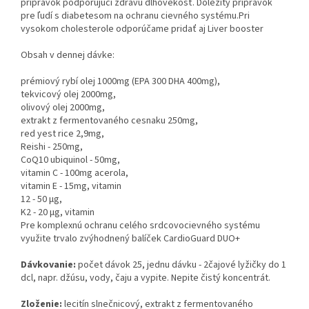
prípravok podporujúci zdravú dlhovekosť. Dôležitý prípravok
pre ľudí s diabetesom na ochranu cievného systému.Pri
vysokom cholesterole odporúčame pridať aj Liver booster
Obsah v dennej dávke:
prémiový rybí olej 1000mg (EPA 300 DHA 400mg),
tekvicový olej 2000mg,
olivový olej 2000mg,
extrakt z fermentovaného cesnaku 250mg,
red yest rice 2,9mg,
Reishi - 250mg,
CoQ10 ubiquinol - 50mg,
vitamin C - 100mg acerola,
vitamin E - 15mg, vitamin
12 - 50 μg,
K2 - 20 μg, vitamin
Pre komplexnú ochranu celého srdcovocievného systému
využite trvalo zvýhodnený balíček CardioGuard DUO+
Dávkovanie:
počet dávok 25, jednu dávku - 2čajové lyžičky do 1
dcl, napr. džúsu, vody, čaju a vypite. Nepite čistý koncentrát.
Zloženie:
lecitín slnečnicový, extrakt z fermentovaného