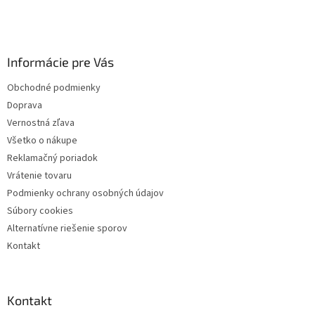
Z
á
p
ä
Informácie pre Vás
t
i
Obchodné podmienky
e
Doprava
Vernostná zľava
Všetko o nákupe
Reklamačný poriadok
Vrátenie tovaru
Podmienky ochrany osobných údajov
Súbory cookies
Alternatívne riešenie sporov
Kontakt
Kontakt