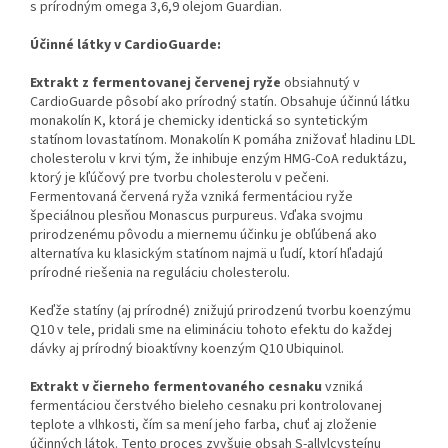
s prírodným omega 3,6,9 olejom Guardian.
Účinné látky v CardioGuarde:
Extrakt z fermentovanej červenej ryže
obsiahnutý v
CardioGuarde pôsobí ako prírodný statín. Obsahuje účinnú látku
monakolín K, ktorá je chemicky identická so syntetickým
statínom lovastatínom. Monakolín K pomáha znižovať hladinu LDL
cholesterolu v krvi tým, že inhibuje enzým HMG-CoA reduktázu,
ktorý je kľúčový pre tvorbu cholesterolu v pečeni.
Fermentovaná červená ryža vzniká fermentáciou ryže
špeciálnou plesňou Monascus purpureus. Vďaka svojmu
prirodzenému pôvodu a miernemu účinku je obľúbená ako
alternatíva ku klasickým statínom najmä u ľudí, ktorí hľadajú
prírodné riešenia na reguláciu cholesterolu.
Keďže statíny (aj prírodné) znižujú prirodzenú tvorbu koenzýmu
Q10 v tele, pridali sme na elimináciu tohoto efektu do každej
dávky aj prírodný bioaktívny koenzým Q10 Ubiquinol.
Extrakt v čierneho fermentovaného cesnaku
vzniká
fermentáciou čerstvého bieleho cesnaku pri kontrolovanej
teplote a vlhkosti, čím sa mení jeho farba, chuť aj zloženie
účinných látok. Tento proces zvyšuje obsah S-allylcysteínu