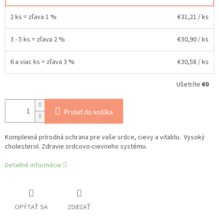
2 ks = zľava 1 %
€31,21
/ ks
3 - 5 ks = zľava 2 %
€30,90
/ ks
6 a viac ks = zľava 3 %
€30,58
/ ks
Ušetríte
€0
Pridať do košíka
Komplexná prírodná ochrana pre vaše srdce, cievy a vitalitu. Vysoký
cholesterol. Zdravie srdcovo-cievneho systému.
Detailné informácie
OPÝTAŤ SA
ZDIEĽAŤ