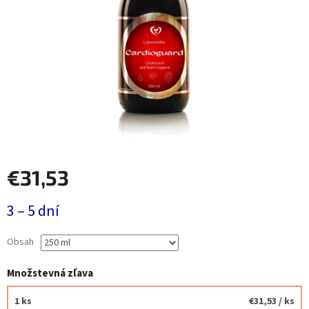
€31,53
Jednotková
3 – 5 dní
cena:
Obsah
Množstevná zľava
1 ks
€31,53
/ ks