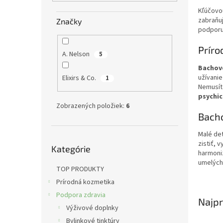
e
Kľúčovo
l
zabraňu
Značky
podporuj
Príro
A. Nelson
5
Bachov
užívanie
Elixirs & Co.
1
Nemusít
psychic
Zobrazených položiek:
6
Bacho
Malé det
Preskočiť
zistiť, 
Kategórie
kategórie
harmoniz
umelých 
TOP PRODUKTY
Prírodná kozmetika
Podpora zdravia
Najpr
Výživové doplnky
Bylinkové tinktúry