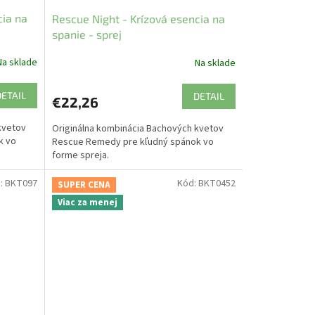
cia na
Rescue Night - Krízová esencia na
spanie - sprej
Na sklade
Na sklade
DETAIL
DETAIL
€22,26
kvetov
Originálna kombinácia Bachových kvetov
k vo
Rescue Remedy pre kľudný spánok vo
forme spreja.
:
BKT097
Kód:
BKT0452
SUPER CENA
Viac za menej