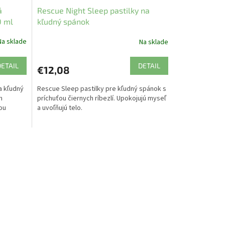
á
Rescue Night Sleep pastilky na
0 ml
kľudný spánok
Na sklade
Na sklade
DETAIL
DETAIL
€12,08
a kľudný
Rescue Sleep pastilky pre kľudný spánok s
m
príchuťou čiernych ríbezlí. Upokojujú myseľ
ou
a uvoľňujú telo.