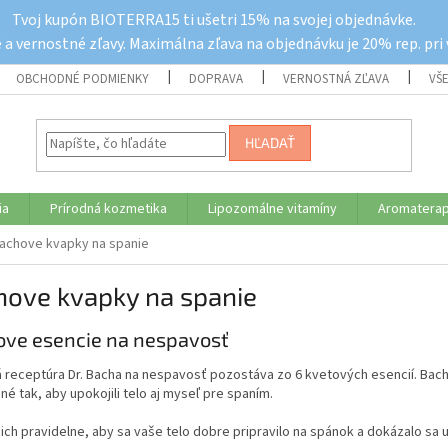
Tvoj kupón BIOTERRA15 ti ušetri 15% na svojej objednávke.
a vernostné zľavy. Maximálna zľava na objednávku je 20% rep. pri
OBCHODNÉ PODMIENKY
DOPRAVA
VERNOSTNÁ ZĽAVA
VŠ
HĽADAŤ
ia
Prírodná kozmetika
Lipozomálne vitamíny
Aromaterap
achove kvapky na spanie
hove kvapky na spanie
ve esencie na nespavosť
 receptúra Dr. Bacha na nespavosť pozostáva zo 6 kvetových esencií. Ba
né tak, aby upokojili telo aj myseľ pre spaním.
 ich pravidelne, aby sa vaše telo dobre pripravilo na spánok a dokázalo sa u