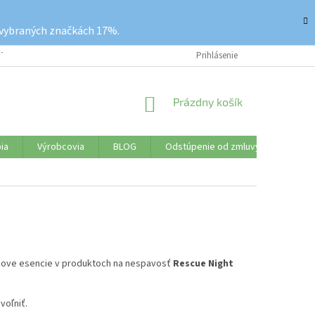
 vybraných značkách 17%.
ETKO O NÁKUPE
REKLAMAČNÝ PORIADOK
Prihlásenie
VRÁTENIE TOVARU
NÁKUPNÝ
Prázdny košík
KOŠÍK
ia
Výrobcovia
BLOG
Odstúpenie od zmluvy
Značk
chove esencie v produktoch na nespavosť
Rescue Night
voľniť.