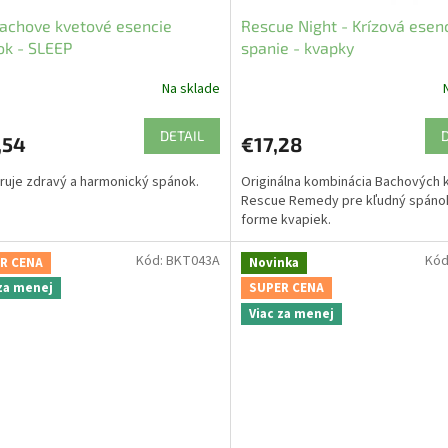
achove kvetové esencie
Rescue Night - Krízová esen
k - SLEEP
spanie - kvapky
Na sklade
DETAIL
,54
€17,28
uje zdravý a harmonický spánok.
Originálna kombinácia Bachových 
Rescue Remedy pre kľudný spáno
forme kvapiek.
Kód:
BKT043A
Kód
R CENA
Novinka
 za menej
SUPER CENA
Viac za menej