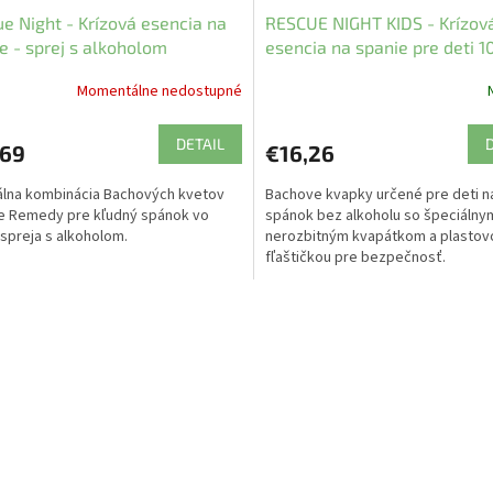
e Night - Krízová esencia na
RESCUE NIGHT KIDS - Krízov
e - sprej s alkoholom
esencia na spanie pre deti 1
Momentálne nedostupné
DETAIL
,69
€16,26
álna kombinácia Bachových kvetov
Bachove kvapky určené pre deti n
e Remedy pre kľudný spánok vo
spánok bez alkoholu so špeciálny
spreja s alkoholom.
nerozbitným kvapátkom a plastov
fľaštičkou pre bezpečnosť.
O
v
l
á
d
a
c
i
e