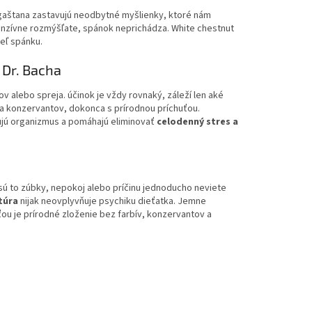
gaštana zastavujú neodbytné myšlienky, ktoré nám
enzívne rozmýšľate, spánok neprichádza. White chestnut
eľ spánku.
 Dr. Bacha
v alebo spreja. účinok je vždy rovnaký, záleží len aké
 a konzervantov, dokonca s prírodnou príchuťou.
ujú organizmus a pomáhajú eliminovať
celodenný stres a
sú to zúbky, nepokoj alebo príčinu jednoducho neviete
túra
nijak neovplyvňuje psychiku dieťatka. Jemne
u je prírodné zloženie bez farbív, konzervantov a