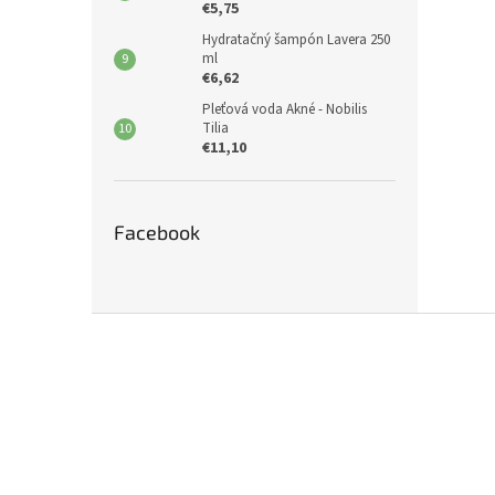
€5,75
Hydratačný šampón Lavera 250
ml
€6,62
Pleťová voda Akné - Nobilis
Tilia
€11,10
Facebook
Z
á
p
ä
t
i
e