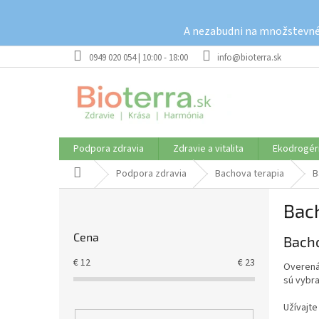
Prejsť
na
A nezabudni na množstevné 
obsah
0949 020 054 | 10:00 - 18:00
info@bioterra.sk
Podpora zdravia
Zdravie a vitalita
Ekodrogér
Domov
Podpora zdravia
Bachova terapia
B
B
Bac
o
č
Cena
Bacho
n
ý
€
12
€
23
Overená
p
sú vybra
a
n
Užívajte