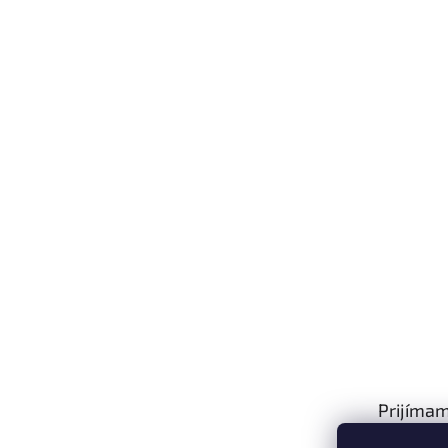
Prijímam
platby