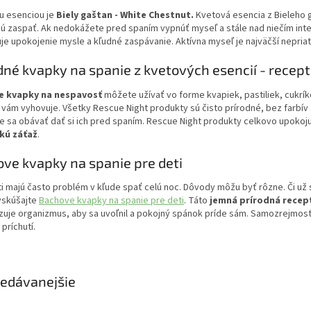
u esenciou je
Biely gaštan - White Chestnut.
Kvetová esencia z Bieleho 
jú zaspať. Ak nedokážete pred spaním vypnúť myseľ a stále nad niečím int
e upokojenie mysle a kľudné zaspávanie. Aktívna myseľ je najväčší nepriat
dné kvapky na spanie z kvetových esencií - recept
e kvapky na nespavosť
môžete užívať vo forme kvapiek, pastiliek, cukríko
 vám vyhovuje. Všetky Rescue Night produkty sú čisto prírodné, bez farbív
e sa obávať dať si ich pred spaním. Rescue Night produkty celkovo upokoj
kú záťaž
.
ve kvapky na spanie pre deti
i majú často problém v kľude spať celú noc. Dôvody môžu byť rôzne. Či už 
vyskúšajte
Bachove kvapky na spanie pre deti
. Táto
jemná prírodná recep
uje organizmus, aby sa uvoľnil a pokojný spánok príde sám. Samozrejmosťo
príchutí.
edávanejšie