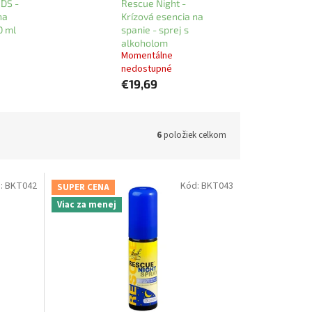
DS -
Rescue Night -
na
Krízová esencia na
0 ml
spanie - sprej s
alkoholom
Momentálne
nedostupné
€19,69
6
položiek celkom
:
BKT042
Kód:
BKT043
SUPER CENA
Viac za menej