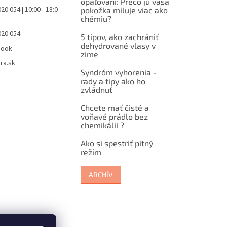
opaľovaní: Prečo ju vaša
20 054 | 10:00 - 18:0
pokožka miluje viac ako
chémiu?
020 054
5 tipov, ako zachrániť
dehydrované vlasy v
book
zime
ra.sk
Syndróm vyhorenia -
rady a tipy ako ho
zvládnuť
Chcete mať čisté a
voňavé prádlo bez
chemikálií ?
Ako si spestriť pitný
režim
ARCHÍV