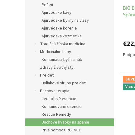
u
t
Pečeň
BIO B
k
o
Ajurvédske kávy
Spáno
t
v
Ajurvédske byliny na vlasy
o
Ajurvédske korenie
v
Ajurvédska kozmetika
€22
Tradičná čínska medicína
Medicinálne huby
Podpor
Kombinácia bylín a húb
Zdravý životný stýl
Pre deti
SUPE
Bylinkové sirupy pre deti
Viac
Bachova terapia
Jednotlivé esencie
Kombinované esencie
Rescue Remedy
Bachove kvapky na spanie
Prvá pomoc URGENCY