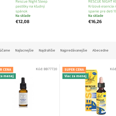
Rescue Night Sleep
RESCUE NIGHT KI
pastilky na kľudný
Krízová esencia 
spánok
spanie pre deti 1
Na sklade
Na sklade
€12,08
€16,26
účame
Najlacnejšie
Najdrahšie
Najpredávanejšie
Abecedne
Kód:
BB77720
Kód
R CENA
SUPER CENA
 za menej
Viac za menej