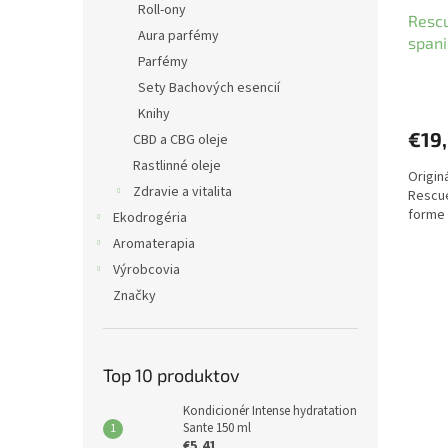
Roll-ony
Rescu
Aura parfémy
spani
Parfémy
Sety Bachových esencií
Knihy
€19
CBD a CBG oleje
Rastlinné oleje
Origin
Zdravie a vitalita
Rescu
forme 
Ekodrogéria
Aromaterapia
Výrobcovia
Značky
Top 10 produktov
Kondicionér Intense hydratation
Sante 150 ml
€5,41