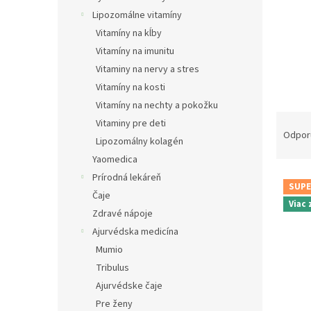
Lipozomálne vitamíny
Vitamíny na kĺby
Vitamíny na imunitu
Vitaminy na nervy a stres
Vitamíny na kosti
Vitamíny na nechty a pokožku
R
Vitaminy pre deti
a
Odpor
Lipozomálny kolagén
d
Yaomedica
e
Prírodná lekáreň
V
n
SUPE
ý
i
Čaje
Viac
p
e
Zdravé nápoje
i
p
Ajurvédska medicína
s
r
Mumio
p
o
Tribulus
r
d
o
u
Ajurvédske čaje
d
k
Pre ženy