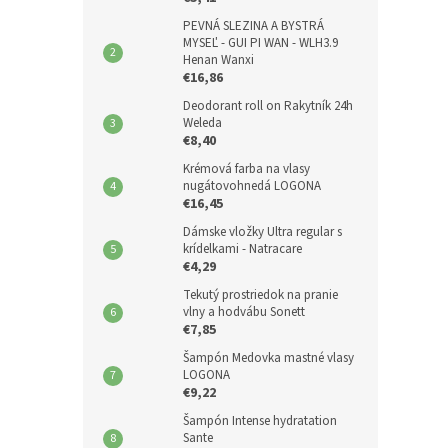
PEVNÁ SLEZINA A BYSTRÁ
MYSEĽ - GUI PI WAN - WLH3.9
Henan Wanxi
€16,86
Deodorant roll on Rakytník 24h
Weleda
€8,40
Krémová farba na vlasy
nugátovohnedá LOGONA
€16,45
Dámske vložky Ultra regular s
krídelkami - Natracare
€4,29
Tekutý prostriedok na pranie
vlny a hodvábu Sonett
€7,85
Šampón Medovka mastné vlasy
LOGONA
€9,22
Šampón Intense hydratation
Sante