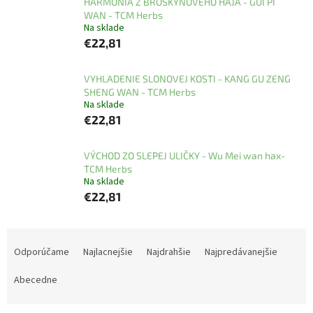
HARMÓNIA Z BROSKYŇOVÉHO HÁJA - GUI PI
WAN - TCM Herbs
Na sklade
€22,81
VYHLADENIE SLONOVEJ KOSTI - KANG GU ZENG
SHENG WAN - TCM Herbs
Na sklade
€22,81
VÝCHOD ZO SLEPEJ ULIČKY - Wu Mei wan hax-
TCM Herbs
Na sklade
€22,81
R
a
Odporúčame
Najlacnejšie
Najdrahšie
Najpredávanejšie
d
e
Abecedne
n
i