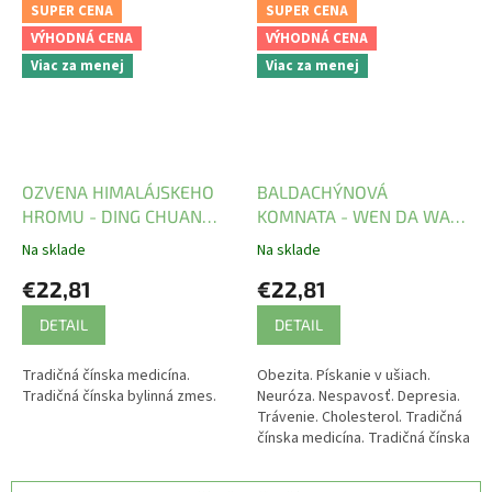
SUPER CENA
SUPER CENA
VÝHODNÁ CENA
VÝHODNÁ CENA
Viac za menej
Viac za menej
OZVENA HIMALÁJSKEHO
BALDACHÝNOVÁ
HROMU - DING CHUAN
KOMNATA - WEN DA WAN
WAN - TCM Herbs
- TCM Herbs
Na sklade
Na sklade
€22,81
€22,81
DETAIL
DETAIL
Tradičná čínska medicína.
Obezita. Pískanie v ušiach.
Tradičná čínska bylinná zmes.
Neuróza. Nespavosť. Depresia.
Trávenie. Cholesterol. Tradičná
čínska medicína. Tradičná čínska
bylinná zmes.