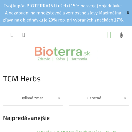
Prejsť
Tvoj kupón BIOTERRA15 ti ušetri 15% na svojej objednávke.
na
A nezabudni na množstevné a vernostné zľavy. Maximálna
obsah
zľava na objednávku je 20% rep. pri vybraných značkách 17%.
NÁKUP
KOŠÍK
TCM Herbs
Bylinné zmesi
Ostatné
Najpredávanejšie