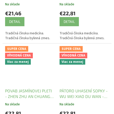
WAN - TCM Herbs
Na sklade
Na sklade
€21,46
€22,81
DETAIL
DETAIL
Tradičná čínska medicína.
Tradičná čínska medicína.
Tradičná čínska bylinná zmes.
Tradičná čínska bylinná zmes.
SUPER CENA
SUPER CENA
VÝHODNÁ CENA
VÝHODNÁ CENA
Viac za menej
Viac za menej
POVAB JASMÍNOVEJ PLETI
PÄTORO UHASENÍ SOPKY -
- ZHEN ZHU AN CHUANG
WU WEI XIAO DU WAN -
WAN - TCM Herbs
TCM Herbs
Na sklade
Na sklade
€22,81
€22,81