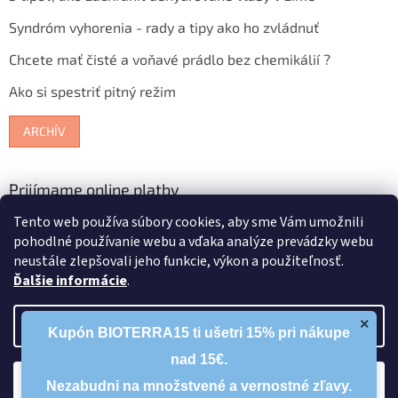
Syndróm vyhorenia - rady a tipy ako ho zvládnuť
Chcete mať čisté a voňavé prádlo bez chemikálií ?
Ako si spestriť pitný režim
ARCHÍV
Prijímame online platby
Tento web používa súbory cookies, aby sme Vám umožnili
pohodlné používanie webu a vďaka analýze prevádzky webu
neustále zlepšovali jeho funkcie, výkon a použiteľnosť.
Ďalšie informácie
.
Vytvoril Shoptet
×
Nastavenie
Kupón BIOTERRA15 ti ušetri 15% pri nákupe
nad 15€.
Copyright 2026
Bioterra.sk
. Všetky práva vyhradené.
Upraviť
Súhlasím
nastavenie cookies
Nezabudni na množstvené a vernostné zľavy.