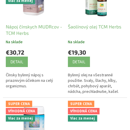
s
Viac za menej
p
r
o
d
Nápoj čínskych MUDRcov -
Šaolínový olej TCM Herbs
u
TCM Herbs
k
Na sklade
Na sklade
t
€30,72
€19,30
o
v
DETAIL
DETAIL
Čínsky bylinný nápoj s
Bylinný olej na všestranné
priaznivým účinkom na celý
použitie. Svaly, šlachy, kĺby,
organizmus.
chrbát, pohybový aparát,
nádcha, prechladnutie, kašel.
SUPER CENA
SUPER CENA
VÝHODNÁ CENA
VÝHODNÁ CENA
Viac za menej
Viac za menej