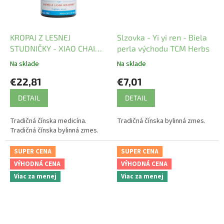
KROPAJ Z LESNEJ
Slzovka - Yi yi ren - Biela
STUDNIČKY - XIAO CHAI
perla východu TCM Herbs
HU WAN - TCM Herbs
Na sklade
Na sklade
€22,81
€7,01
DETAIL
DETAIL
Tradičná čínska medicína.
Tradičná čínska bylinná zmes.
Tradičná čínska bylinná zmes.
SUPER CENA
SUPER CENA
VÝHODNÁ CENA
VÝHODNÁ CENA
Viac za menej
Viac za menej