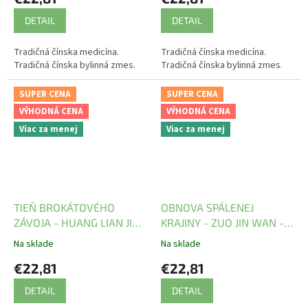
DETAIL
DETAIL
Tradičná čínska medicína.
Tradičná čínska medicína.
Tradičná čínska bylinná zmes.
Tradičná čínska bylinná zmes.
SUPER CENA
SUPER CENA
VÝHODNÁ CENA
VÝHODNÁ CENA
Viac za menej
Viac za menej
TIEŇ BROKÁTOVÉHO
OBNOVA SPÁLENEJ
ZÁVOJA - HUANG LIAN JIE
KRAJINY - ZUO JIN WAN -
DU WAN - TCM Herbs
TCM Herbs
Na sklade
Na sklade
€22,81
€22,81
DETAIL
DETAIL