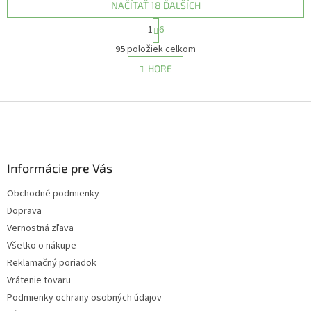
NAČÍTAŤ 18 ĎALŠÍCH
S
1
6
t
O
r
95
položiek celkom
v
á
l
HORE
n
á
k
d
o
v
Z
a
a
c
á
n
i
p
i
e
ä
e
p
Informácie pre Vás
t
r
i
v
Obchodné podmienky
e
k
Doprava
y
v
Vernostná zľava
ý
Všetko o nákupe
p
Reklamačný poriadok
i
s
Vrátenie tovaru
u
Podmienky ochrany osobných údajov