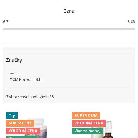
e
Cena
p
r
€
7
€
68
o
d
u
k
t
Značky
o
v
TCM Herbs
95
Zobrazených položiek:
95
V
Tip
SUPER CENA
ý
SUPER CENA
VÝHODNÁ CENA
p
VÝHODNÁ CENA
Viac za menej
i