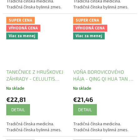
Tradičná čínska medicína.
Tradičná čínska medicína.
Tradičná čínska bylinná zmes.
Tradičná čínska bylinná zmes.
SUPER CENA
SUPER CENA
VÝHODNÁ CENA
VÝHODNÁ CENA
Viac za menej
Viac za menej
TANEČNICE Z HRUŠKOVEJ
VOŇA BOROVICOVÉHO
ZÁHRADY - CELULITIS
HÁJA - QING QI HUA TAN -
WAN - TCM Herbs
TCM Herbs
Na sklade
Na sklade
€22,81
€21,46
DETAIL
DETAIL
Tradičná čínska medicína.
Tradičná čínska medicína.
Tradičná čínska bylinná zmes.
Tradičná čínska bylinná zmes.