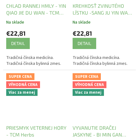
CHLAD RANNEJ HMLY - YIN
KREHKOSŤ ZVINUTÉHO
QIAO JIE DU WAN - TCM
LÍSTKU -SANG JU YIN WAN
Herbs
- TCM Herbs
Na sklade
Na sklade
€22,81
€22,81
DETAIL
DETAIL
Tradičná čínska medicína.
Tradičná čínska medicína.
Tradičná čínska bylinná zmes.
Tradičná čínska bylinná zmes.
SUPER CENA
SUPER CENA
VÝHODNÁ CENA
VÝHODNÁ CENA
Viac za menej
Viac za menej
PRIESMYK VETERNEJ HORY
VYVANUTIE DRAČEJ
- TCM Herbs
JASKYNE - BI MIN GAN