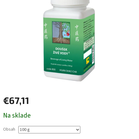
€67,11
Jednotková
Na sklade
cena:
Obsah