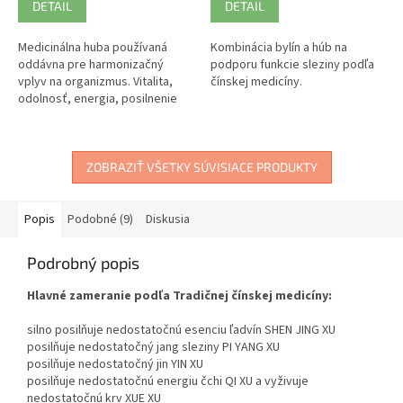
DETAIL
DETAIL
Medicinálna huba používaná
Kombinácia bylín a húb na
oddávna pre harmonizačný
podporu funkcie sleziny podľa
vplyv na organizmus. Vitalita,
čínskej medicíny.
odolnosť, energia, posilnenie
libida. Bohatý zdroj
betaglukánov, minerálov,
stopových prvkov...
ZOBRAZIŤ VŠETKY SÚVISIACE PRODUKTY
Popis
Podobné (9)
Diskusia
Podrobný popis
Hlavné zameranie podľa Tradičnej čínskej medicíny:
silno posilňuje nedostatočnú esenciu ľadvín SHEN JING XU
posilňuje nedostatočný jang sleziny PI YANG XU
posilňuje nedostatočný jin YIN XU
posilňuje nedostatočnú energiu čchi QI XU a vyživuje
nedostatočnú krv XUE XU