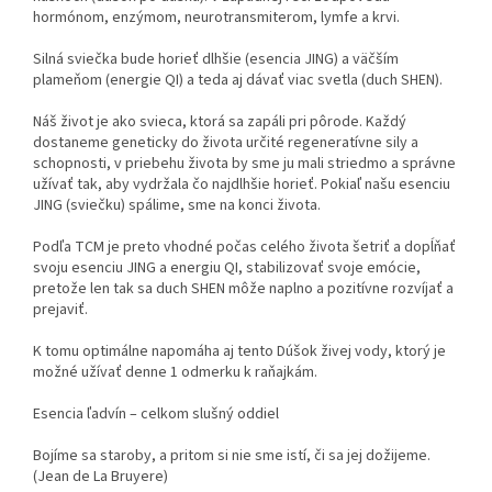
hormónom, enzýmom, neurotransmiterom, lymfe a krvi.
Silná sviečka bude horieť dlhšie (esencia JING) a väčším
plameňom (energie QI) a teda aj dávať viac svetla (duch SHEN).
Náš život je ako svieca, ktorá sa zapáli pri pôrode. Každý
dostaneme geneticky do života určité regeneratívne sily a
schopnosti, v priebehu života by sme ju mali striedmo a správne
užívať tak, aby vydržala čo najdlhšie horieť. Pokiaľ našu esenciu
JING (sviečku) spálime, sme na konci života.
Podľa TCM je preto vhodné počas celého života šetriť a dopĺňať
svoju esenciu JING a energiu QI, stabilizovať svoje emócie,
pretože len tak sa duch SHEN môže naplno a pozitívne rozvíjať a
prejaviť.
K tomu optimálne napomáha aj tento Dúšok živej vody, ktorý je
možné užívať denne 1 odmerku k raňajkám.
Esencia ľadvín – celkom slušný oddiel
Bojíme sa staroby, a pritom si nie sme istí, či sa jej dožijeme.
(Jean de La Bruyere)