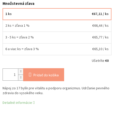
Množstevná zľava
1 ks
€67,11
/ ks
2 ks = zľava 1 %
€66,44
/ ks
3 - 5 ks = zľava 2 %
€65,77
/ ks
6 a viac ks = zľava 3 %
€65,10
/ ks
Ušetríte
€0
Pridať do košíka
Nápoj zo 17 bylín pre vitalitu a podporu organizmus. Udržanie pevného
zdravia do vysokého veku.
Detailné informácie