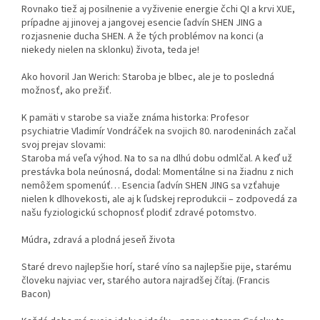
Rovnako tiež aj posilnenie a vyživenie energie čchi QI a krvi XUE,
prípadne aj jinovej a jangovej esencie ľadvín SHEN JING a
rozjasnenie ducha SHEN. A že tých problémov na konci (a
niekedy nielen na sklonku) života, teda je!
Ako hovoril Jan Werich: Staroba je blbec, ale je to posledná
možnosť, ako prežiť.
K pamäti v starobe sa viaže známa historka: Profesor
psychiatrie Vladimír Vondráček na svojich 80. narodeninách začal
svoj prejav slovami:
Staroba má veľa výhod. Na to sa na dlhú dobu odmlčal. A keď už
prestávka bola neúnosná, dodal: Momentálne si na žiadnu z nich
nemôžem spomenúť… Esencia ľadvín SHEN JING sa vzťahuje
nielen k dlhovekosti, ale aj k ľudskej reprodukcii – zodpovedá za
našu fyziologickú schopnosť plodiť zdravé potomstvo.
Múdra, zdravá a plodná jeseň života
Staré drevo najlepšie horí, staré víno sa najlepšie pije, starému
človeku najviac ver, starého autora najradšej čítaj. (Francis
Bacon)