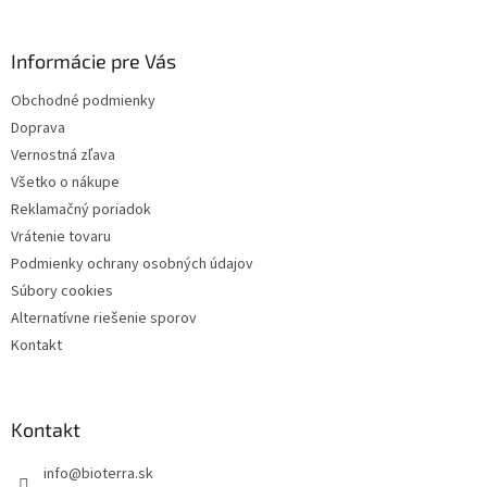
p
ä
Informácie pre Vás
t
i
Obchodné podmienky
e
Doprava
Vernostná zľava
Všetko o nákupe
Reklamačný poriadok
Vrátenie tovaru
Podmienky ochrany osobných údajov
Súbory cookies
Alternatívne riešenie sporov
Kontakt
Kontakt
info
@
bioterra.sk