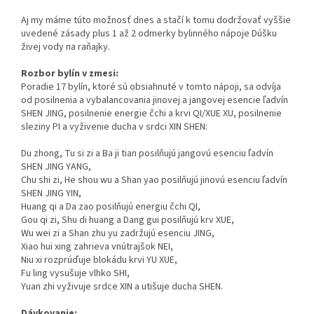
Aj my máme túto možnosť dnes a stačí k tomu dodržovať vyššie
uvedené zásady plus 1 až 2 odmerky bylinného nápoje Dúšku
živej vody na raňajky.
Rozbor bylín v zmesi:
Poradie 17 bylín, ktoré sú obsiahnuté v tomto nápoji, sa odvíja
od posilnenia a vybalancovania jinovej a jangovej esencie ľadvín
SHEN JING, posilnenie energie čchi a krvi QI/XUE XU, posilnenie
sleziny PI a vyživenie ducha v srdci XIN SHEN:
Du zhong, Tu si zi a Ba ji tian posilňujú jangovú esenciu ľadvín
SHEN JING YANG,
Chu shi zi, He shou wu a Shan yao posilňujú jinovú esenciu ľadvín
SHEN JING YIN,
Huang qi a Da zao posilňujú energiu čchi QI,
Gou qi zi, Shu di huang a Dang gui posilňujú krv XUE,
Wu wei zi a Shan zhu yu zadržujú esenciu JING,
Xiao hui xing zahrieva vnútrajšok NEI,
Niu xi rozprúďuje blokádu krvi YU XUE,
Fu ling vysušuje vlhko SHI,
Yuan zhi vyživuje srdce XIN a utišuje ducha SHEN.
Dávkovanie: