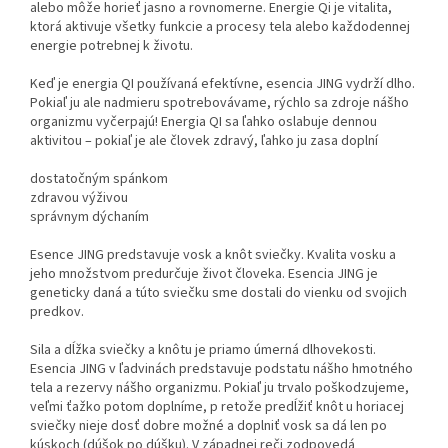
alebo môže horieť jasno a rovnomerne. Energie Qi je vitalita,
ktorá aktivuje všetky funkcie a procesy tela alebo každodennej
energie potrebnej k životu.
Keď je energia QI používaná efektívne, esencia JING vydrží dlho.
Pokiaľ ju ale nadmieru spotrebovávame, rýchlo sa zdroje nášho
organizmu vyčerpajú! Energia QI sa ľahko oslabuje dennou
aktivitou – pokiaľ je ale človek zdravý, ľahko ju zasa doplní
dostatočným spánkom
zdravou výživou
správnym dýchaním
Esence JING predstavuje vosk a knôt sviečky. Kvalita vosku a
jeho množstvom predurčuje život človeka. Esencia JING je
geneticky daná a túto sviečku sme dostali do vienku od svojich
predkov.
Sila a dĺžka sviečky a knôtu je priamo úmerná dlhovekosti.
Esencia JING v ľadvinách predstavuje podstatu nášho hmotného
tela a rezervy nášho organizmu. Pokiaľ ju trvalo poškodzujeme,
veľmi ťažko potom doplníme, p retože predĺžiť knôt u horiacej
sviečky nieje dosť dobre možné a doplniť vosk sa dá len po
kúskoch (dúšok po dúšku). V západnej reči zodpovedá