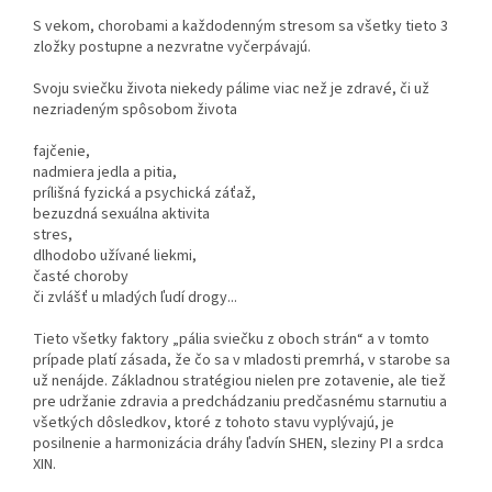
S vekom, chorobami a každodenným stresom sa všetky tieto 3
zložky postupne a nezvratne vyčerpávajú.
Svoju sviečku života niekedy pálime viac než je zdravé, či už
nezriadeným spôsobom života
fajčenie,
nadmiera jedla a pitia,
prílišná fyzická a psychická záťaž,
bezuzdná sexuálna aktivita
stres,
dlhodobo užívané liekmi,
časté choroby
či zvlášť u mladých ľudí drogy...
Tieto všetky faktory „pália sviečku z oboch strán“ a v tomto
prípade platí zásada, že čo sa v mladosti premrhá, v starobe sa
už nenájde. Základnou stratégiou nielen pre zotavenie, ale tiež
pre udržanie zdravia a predchádzaniu predčasnému starnutiu a
všetkých dôsledkov, ktoré z tohoto stavu vyplývajú, je
posilnenie a harmonizácia dráhy ľadvín SHEN, sleziny PI a srdca
XIN.