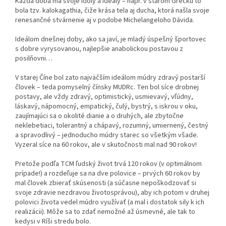
Každá doba má svoje idoly a ideály – napr. v starom Grécku to
bola tzv. kalokagathia, čiže krása tela aj ducha, ktorá našla svoje
renesančné stvárnenie aj v podobe Michelangeloho Dávida.
Ideálom dnešnej doby, ako sa javí, je mladý úspešný športovec
s dobre vyrysovanou, najlepšie anabolickou postavou z
posilňovni…
V starej Číne bol zato najväčším ideálom múdry zdravý postarší
človek – teda pomyselný čínsky MUDRc. Ten bol síce drobnej
postavy, ale vždy zdravý, optimistický, usmievavý, vľúdny,
láskavý, nápomocný, empatický, čulý, bystrý, s iskrou v oku,
zaujímajúci sa o okolité dianie a o druhých, ale zbytočne
neklebetiaci, tolerantný a chápavý, rozumný, umiernený, čestný
a spravodlivý – jednoducho múdry starec so všetkým všade.
Vyzeral síce na 60 rokov, ale v skutočnosti mal nad 90 rokov!
Pretože podľa TCM ľudský život trvá 120 rokov (v optimálnom
prípade!) a rozdeľuje sa na dve polovice – prvých 60 rokov by
mal človek zbierať skúsenosti (a súčasne nepoškodzovať si
svoje zdravie nezdravou životosprávou), aby ich potom v druhej
polovici života vedel múdro využívať (a mal i dostatok sily k ich
realizácii). Môže sa to zdať nemožné až úsmevné, ale tak to
kedysi v Ríši stredu bolo.