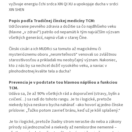
vyživuje energiu čchi srdca XIN QI XU a upokojuje ducha v srdci
XIN SHEN
Popis podľa Tradičnej čínskej medicíny TCM:
Udržovanie pevného zdravia a dožitie sa čo najdlhšieho veku
(hlavne „v zdraví“) patrilo od nepamäti k tým najväčším výzvam
všetkých generácií, najmä však v starej Číne.
Čínski cisári a ich MUDRci sa tomuto až magickému či
mysterióznemu oboru „nesmrteľnosti“ venovali so zvláštnou
starostlivosťou a prikladali mu neobyčajný význam. Nakoniec,
kto z nás by sa nechcel dožiť vysokého veku, a naviac v
plnohodnotnej kvalite tela a ducha?
Prevencia je v podstate tou hlavnou náplňou a funkciou
TCM.
Udáva sa, že až 90% všetkých rád a doporučení (stravy, bylín a
cvičení…) sa radí do tohoto rangu. Je to i logické, pretože
niekedy býva neskoro bycha nahánať –ako hovorí aj jedno čínske
príslovie: „Ťažko potom zavrieť bránu, keď už je kôň splašený.“
Je to i logické, pretože žiadny strom nerastie do neba a zákony
prírody sú jednoznačné a niekedy až nemilosrdne nemenné –