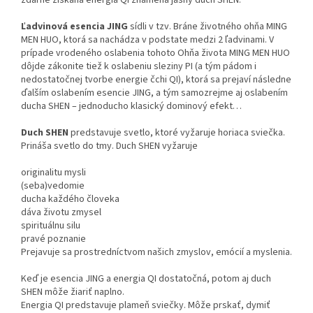
Ľadvinová esencia JING
sídli v tzv. Bráne životného ohňa MING
MEN HUO, ktorá sa nachádza v podstate medzi 2 ľadvinami. V
prípade vrodeného oslabenia tohoto Ohňa života MING MEN HUO
dôjde zákonite tiež k oslabeniu sleziny PI (a tým pádom i
nedostatočnej tvorbe energie čchi QI), ktorá sa prejaví následne
ďalším oslabením esencie JING, a tým samozrejme aj oslabením
ducha SHEN – jednoducho klasický dominový efekt…
Duch SHEN
predstavuje svetlo, ktoré vyžaruje horiaca sviečka.
Prináša svetlo do tmy. Duch SHEN vyžaruje
originalitu mysli
(seba)vedomie
ducha každého človeka
dáva životu zmysel
spirituálnu silu
pravé poznanie
Prejavuje sa prostredníctvom našich zmyslov, emócií a myslenia.
Keď je esencia JING a energia QI dostatočná, potom aj duch
SHEN môže žiariť naplno.
Energia QI predstavuje plameň sviečky. Môže prskať, dymiť