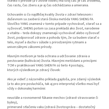
všetko v prírode (a v živote vôbec) má svoj čas: je čas zrodenia,
čas rastu, čas zberu a je aj čas odchádzania a umierania.
Uchovaním si čo najdlhšej kvality života v zdraví telesnom i
duševnom sa zaoberá stará čínska metóda YANG SHENG FA.
Slovíčko YANG znamená v tomto prípade vychovávať, starať sa a
vyživovať, SHENG potom sa zasa prekladá ako život, narodenie
a vitalita – teda dokopy znamenajú vychovávať alebo vyživovať
život, podporovať zdravie a pohodu tým, že sa budem starať o
telo, myseľ a ducha v súlade s prirodzenými rytmami a
univerzálnymi zákonmi prírody.
Hlavným motívom je teda ochrana a udržovanie zdravia a
pestovanie (kultivácie) života. Hlavnými metódami a princípmi
TCM v praktikovaní YANG SHEN FA sú tieto 4 postupy,
ktorých výsledkom je zdravý človek:
Ako je vidieť z názorného príkladu gajdoša, pre zdarný výsledok
(a to ako pre poslucháča, tak aj pro interpreta) všetko musí byť
vždy v dokonalej harmónii:
neustále a rovnomerné fúkanie mechov (zdravé stravovanie či
byliny),
primerané stlačeniu vaku (zdravá životospráva – dostatočný