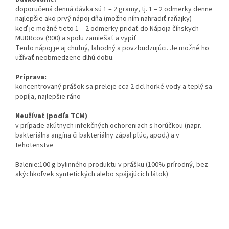
doporučená denná dávka sú 1 – 2 gramy, tj. 1 – 2 odmerky denne
najlepšie ako prvý nápoj dňa (možno ním nahradiť raňajky)
keď je možné tieto 1 – 2 odmerky pridať do Nápoja čínskych
MUDRcov (900) a spolu zamiešať a vypiť
Tento nápoj je aj chutný, lahodný a povzbudzujúci. Je možné ho
užívať neobmedzene dlhú dobu.
Príprava:
koncentrovaný prášok sa preleje cca 2 dcl horké vody a teplý sa
popíja, najlepšie ráno
Neužívať (podľa TCM)
v prípade akútnych infekčných ochoreniach s horúčkou (napr.
bakteriálna angína či bakteriálny zápal pľúc, apod.) a v
tehotenstve
Balenie:100 g bylinného produktu v prášku (100% prírodný, bez
akýchkoľvek syntetických alebo spájajúcich látok)
Z
á