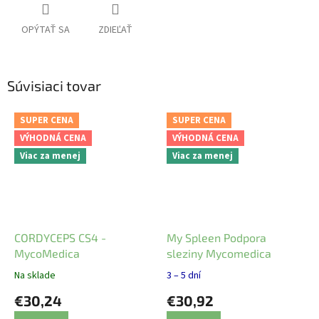
OPÝTAŤ SA
ZDIEĽAŤ
Súvisiaci tovar
SUPER CENA
SUPER CENA
VÝHODNÁ CENA
VÝHODNÁ CENA
Viac za menej
Viac za menej
CORDYCEPS CS4 -
My Spleen Podpora
MycoMedica
sleziny Mycomedica
Na sklade
3 – 5 dní
€30,24
€30,92