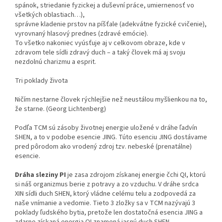
spánok, striedanie fyzickej a duševní práce, umiernenosť vo
všetkých oblastiach…),
správne kladenie prstov na píšťale (adekvátne fyzické cvičenie),
vyrovnaný hlasový prednes (zdravé emócie).
To všetko nakoniec vyúsťuje aj v celkovom obraze, kde v
zdravom tele sídli zdravý duch – a taký človek má aj svoju
nezdolnú charizmu a esprit.
Tri poklady života
Ničím nestarne človek rýchlejšie než neustálou myšlienkou na to,
že starne. (Georg Lichtenberg)
Podľa TCM sú zásoby životnej energie uložené v dráhe ľadvín
SHEN, a to v podobe esencie JING. Túto esenciu JING dostávame
pred pôrodom ako vrodený zdroj tzv. nebeské (prenatálne)
esencie.
Dráha sleziny PI
je zasa zdrojom získanej energie čchi QI, ktorú
si náš organizmus berie z potravy a zo vzduchu. V dráhe srdca
XIN sídli duch SHEN, ktorý vládne celému telu a zodpovedá za
naše vnímanie a vedomie. Tieto 3 zložky sa v TCM nazývajú 3
poklady ľudského bytia, pretože len dostatočná esencia JING a
zdarne získaná energia QI znamená jasný duch SHEN.