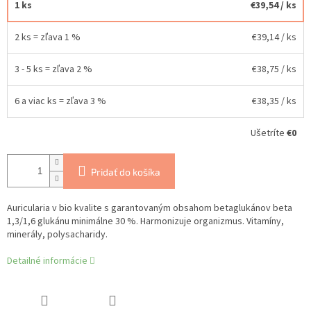
1 ks
€39,54
/ ks
2 ks = zľava 1 %
€39,14
/ ks
3 - 5 ks = zľava 2 %
€38,75
/ ks
6 a viac ks = zľava 3 %
€38,35
/ ks
Ušetríte
€0
Pridať do košíka
Auricularia v bio kvalite s garantovaným obsahom betaglukánov beta
1,3/1,6 glukánu minimálne 30 %. Harmonizuje organizmus. Vitamíny,
minerály, polysacharidy.
Detailné informácie