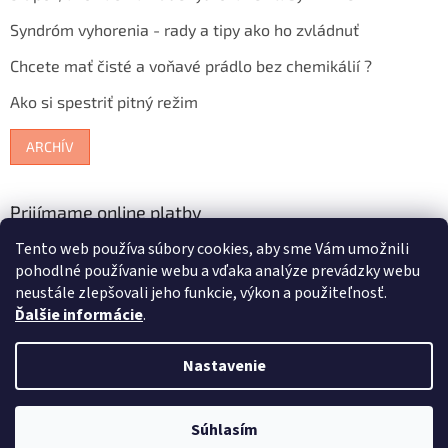
Syndróm vyhorenia - rady a tipy ako ho zvládnuť
Chcete mať čisté a voňavé prádlo bez chemikálií ?
Ako si spestriť pitný režim
ARCHÍV
Prijímame online platby
Tento web používa súbory cookies, aby sme Vám umožnili
pohodlné používanie webu a vďaka analýze prevádzky webu
neustále zlepšovali jeho funkcie, výkon a použiteľnosť.
Ďalšie informácie
.
Vytvoril Shoptet
Nastavenie
Copyright 2026
Bioterra.sk
. Všetky práva vyhradené.
Upraviť
Súhlasím
nastavenie cookies