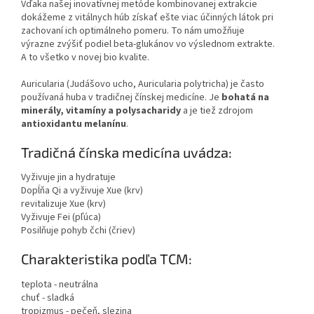
Vďaka našej inovatívnej metóde kombinovanej extrakcie
dokážeme z vitálnych húb získať ešte viac účinných látok pri
zachovaní ich optimálneho pomeru. To nám umožňuje
výrazne zvýšiť podiel beta-glukánov vo výslednom extrakte.
A to všetko v novej bio kvalite.
Auricularia (Judášovo ucho, Auricularia polytricha) je často
používaná huba v tradičnej čínskej medicíne. Je
bohatá na
minerály, vitamíny a polysacharidy
a je tiež zdrojom
antioxidantu melanínu
.
Tradičná čínska medicína uvádza:
Vyživuje jin a hydratuje
Dopĺňa Qi a vyživuje Xue (krv)
revitalizuje Xue (krv)
Vyživuje Fei (pľúca)
Posilňuje pohyb čchi (čriev)
Charakteristika podľa TCM:
teplota - neutrálna
chuť - sladká
tropizmus - pečeň, slezina