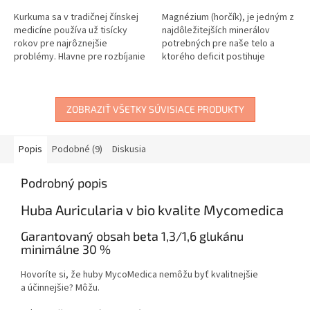
Kurkuma sa v tradičnej čínskej
Magnézium (horčík), je jedným z
medicíne používa už tisícky
najdôležitejších minerálov
rokov pre najrôznejšie
potrebných pre naše telo a
problémy. Hlavne pre rozbíjanie
ktorého deficit postihuje
blokád a pre svoje
väčšinu populácie. Je to aj
protizápalové účinky.
preto, lebo magnézium sa
vstrebáva...
ZOBRAZIŤ VŠETKY SÚVISIACE PRODUKTY
Popis
Podobné (9)
Diskusia
Podrobný popis
Huba Auricularia v bio kvalite Mycomedica
Garantovaný obsah beta 1,3/1,6 glukánu
minimálne 30 %
Hovoríte si, že huby MycoMedica nemôžu byť kvalitnejšie
a účinnejšie? Môžu.