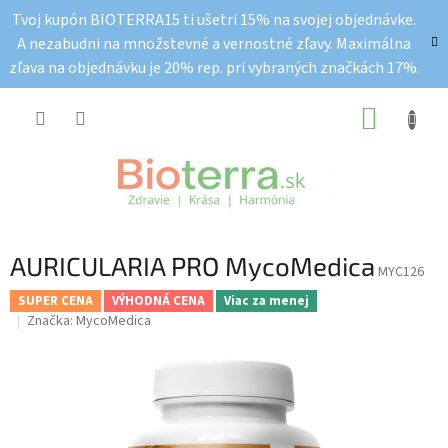
Prejsť
Tvoj kupón BIOTERRA15 ti ušetri 15% na svojej objednávke.
na
A nezabudni na množstevné a vernostné zľavy. Maximálna
obsah
zľava na objednávku je 20% rep. pri vybraných značkách 17%.
NÁKUP
KOŠÍK
AURICULARIA PRO MycoMedica
MYC126
SUPER CENA
VÝHODNÁ CENA
Viac za menej
Značka:
MycoMedica