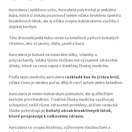
Auricularia (Judášovo ucho, Auricularia polytricha) je unikátna
huba, ktorá si získala pozornosť nielen vďaka širokému spektru
bioaktívnych látok, ale aj vďaka svojmu kulinárskemu využitiu v
ázijskej kuchyni.
Táto drevnatá jedlá huba rastie na kmeňoch a pňoch listnatých
stromov, ako sú javory, duby, jaseň a baza.
Auricularia je bohatá na minerálne látky, vitamíny a
polysacharidy. Vďaka týmto zložkám má významné zdravotné
účinky, ktoré sa cenia najmä v tradičnej čínskej medicíne.
Podľa tejto medicíny auricularia
rozkladá Xue Yu (stázu krvi)
,
vďaka čomu je ideálna počas dlhých ciest autom alebo lietadlom.
Auricularia je nielen kulinárskym pokladom, ale aj dôležitým
liečivým prostriedkom. Tradičná čínska medicína využíva jej
schopnosť riešiť rôzne zdravotné problémy, pričom vedecké
štúdie potvrdzujú jej
bohatý obsah bioaktívnych látok,
ktoré prispievajú k celkovému zdraviu.
Auricularia so svojou históriou, výživovými vlastnosťami a