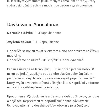
kulinárskym významom je skutočným zázrakom prírody, ktorý
spája tisícročnú tradíciu s modernou vedou a gastronómiou.
Dávkovanie Auricularia:
Normálna dávka
: 1 - 3 kapsule denne
Zvýšená dávka:
3 - 10 kapsúl denne
Odporúča sa konzultovať s lekárom alebo odborníkom na čínsku
medicínu.
Odporúčame ho užívať 5 dní v týždni a 2 dni vynechať.
kapsule užívajte na lačno (min. 30 minút pred jedlom alebo 60
minút po jedle), zapíjajte vodu alebo slabým zeleným čajom
pri užívaní vitálnych húb odporúčame zvýšiť príjem vitamínu C,
ktorý zvyšuje vstrebateľnosť účinných látok. Napríklad vo forme
extraktu brazílskej čerešne Aceroly.
Upozornenie: Výrobok nie je určený pre deti do 3 rokov, tehotné
a dojčiace. Neprekračujte odporúčané denné dávkovanie.
Uchovávajte mimo dosahu detí. Výrobok nie je určený ako