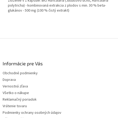
Zloženie v 1 kapsule: BIO Auricularia (Judášovo ucho, Auricularia
polytricha) - kombinovaná extrakcia z plodov s min. 30 % beta-
glukánov - 500 mg (100 % čistý extrakt)
Z
á
p
ä
Informácie pre Vás
t
i
Obchodné podmienky
e
Doprava
Vernostná zľava
Všetko o nákupe
Reklamačný poriadok
Vrátenie tovaru
Podmienky ochrany osobných údajov