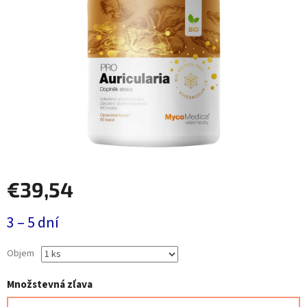
€39,54
Jednotková
3 – 5 dní
cena:
Objem
Množstevná zľava