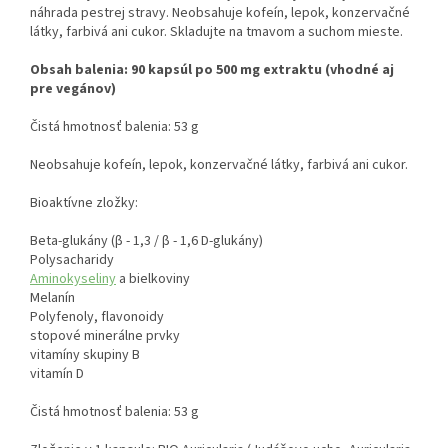
náhrada pestrej stravy. Neobsahuje kofeín, lepok, konzervačné
látky, farbivá ani cukor. Skladujte na tmavom a suchom mieste.
Obsah balenia: 90 kapsúl po 500 mg extraktu (vhodné aj
pre vegánov)
Čistá hmotnosť balenia: 53 g
Neobsahuje kofeín, lepok, konzervačné látky, farbivá ani cukor.
Bioaktívne zložky:
Beta-glukány (β - 1,3 / β - 1,6 D-glukány)
Polysacharidy
Aminokyseliny
a bielkoviny
Melanín
Polyfenoly, flavonoidy
stopové minerálne prvky
vitamíny skupiny B
vitamín D
Čistá hmotnosť balenia: 53 g