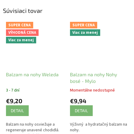
Súvisiaci tovar
SUPER CENA
SUPER CENA
VÝHODNÁ CENA
Viac za menej
Viac za menej
Balzam na nohy Weleda
Balzam na nohy Nohy
bosé - Mylo
3 - 7 dní
Momentálne nedostupné
€9,20
€9,94
DETAIL
DETAIL
Balzam na nohy osviežuje a
Výživný a hydratačný balzam na
regeneruje unavené chodidlá.
nohy.