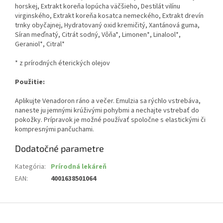
horskej, Extrakt koreňa lopúcha väčšieho, Destilát vilínu
virginského, Extrakt koreňa kosatca nemeckého, Extrakt drevín
trnky obyčajnej, Hydratovaný oxid kremičitý, Xantánová guma,
Síran meďnatý, Citrát sodný, Vôňa*, Limonen*, Linalool*,
Geraniol*, Citral*
* z prírodných éterických olejov
Použitie:
Aplikujte Venadoron ráno a večer. Emulzia sa rýchlo vstrebáva,
naneste ju jemnými krúživými pohybmi a nechajte vstrebať do
pokožky. Prípravok je možné používať spoločne s elastickými či
kompresnými pančuchami.
Dodatočné parametre
Kategória
:
Prírodná lekáreň
EAN
:
4001638501064
Z
á