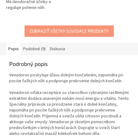
Má deodoračné účinky a
reguluje potenie nôh.
ZOBRAZIŤ VŠETKY SÚVISIACE PRODUKTY
Popis
Podobné (9)
Diskusia
Podrobný popis
Venadoron poskytuje úľavu dolným končatinám, napomáha pri
pocite ťažkých nôh a podporuje prekrvenie dolných končatín.
Venadoron vďaka receptúre so starostlivo vybranými rastlinnými
extraktmi dodáva unaveným nohám novú energiu a vitalitu. Tento
špeciálny prípravok sa prirodzene stará o dolné končatiny,
napomáha pri pocite ťažkých nôh a podporuje prekrvenie
dolných končatín. Príjemná a svieža vôňa citrusov povzbudí a
aktivuje vaše zmysly. Venadoron je skvelým pomocníkom
predovšetkým v letných horúčavách. Doprajte si svieži štart
alebo revitalizačnú masáž kdekoľvek behom dňa.