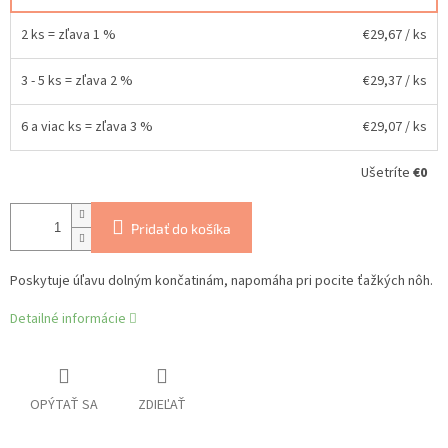
2 ks = zľava 1 %
€29,67
/ ks
3 - 5 ks = zľava 2 %
€29,37
/ ks
6 a viac ks = zľava 3 %
€29,07
/ ks
Ušetríte
€0
Pridať do košíka
Poskytuje úľavu dolným končatinám, napomáha pri pocite ťažkých nôh.
Detailné informácie
OPÝTAŤ SA
ZDIEĽAŤ