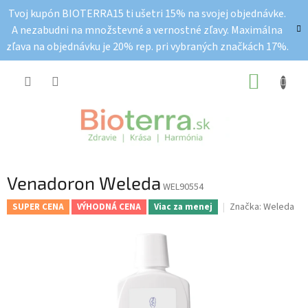
Prejsť
Tvoj kupón BIOTERRA15 ti ušetri 15% na svojej objednávke.
na
A nezabudni na množstevné a vernostné zľavy. Maximálna
obsah
zľava na objednávku je 20% rep. pri vybraných značkách 17%.
NÁKUP
KOŠÍK
Venadoron Weleda
WEL90554
Značka:
Weleda
SUPER CENA
VÝHODNÁ CENA
Viac za menej