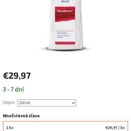
€29,97
Jednotková
3 - 7 dní
cena:
Objem
Množstevná zľava
1 ks
€29,97
/ ks