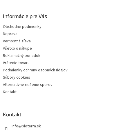
p
ä
Informácie pre Vás
t
i
Obchodné podmienky
e
Doprava
Vernostná zľava
Všetko o nákupe
Reklamačný poriadok
Vrátenie tovaru
Podmienky ochrany osobných údajov
Súbory cookies
Alternatívne riešenie sporov
Kontakt
Kontakt
info
@
bioterra.sk