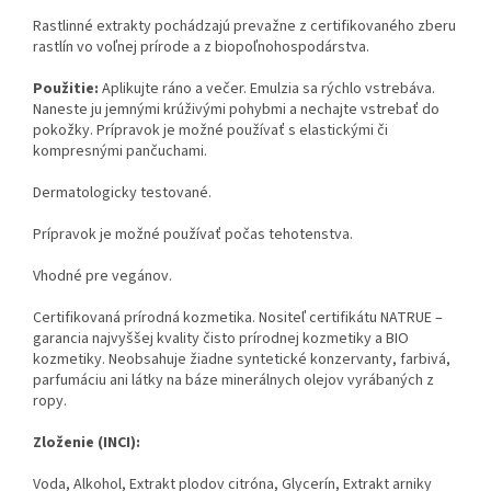
Rastlinné extrakty pochádzajú prevažne z certifikovaného zberu
rastlín vo voľnej prírode a z biopoľnohospodárstva.
Použitie:
Aplikujte ráno a večer. Emulzia sa rýchlo vstrebáva.
Naneste ju jemnými krúživými pohybmi a nechajte vstrebať do
pokožky. Prípravok je možné používať s elastickými či
kompresnými pančuchami.
Dermatologicky testované.
Prípravok je možné používať počas tehotenstva.
Vhodné pre vegánov.
Certifikovaná prírodná kozmetika. Nositeľ certifikátu NATRUE –
garancia najvyššej kvality čisto prírodnej kozmetiky a BIO
kozmetiky. Neobsahuje žiadne syntetické konzervanty, farbivá,
parfumáciu ani látky na báze minerálnych olejov vyrábaných z
ropy.
Zloženie (INCI):
Voda, Alkohol, Extrakt plodov citróna, Glycerín, Extrakt arniky