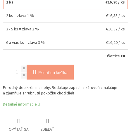
1 ks
€16,70
/ ks
2 ks = zľava 1 %
€16,53
/ ks
3 - 5 ks = zľava 2 %
€16,37
/ ks
6 a viac ks = zľava 3 %
€16,20
/ ks
Ušetríte
€0
Pridať do košíka
Prírodný deo krém na nohy. Redukuje zápach a zároveň zmäkčuje
a zjemňuje zhrubnutú pokožku chodidiel!
Detailné informácie
OPÝTAŤ SA
ZDIEĽAŤ