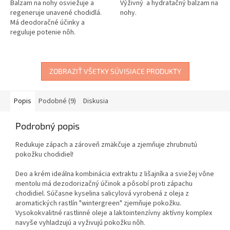
Balzam na nohy osviežuje a
Výživný a hydratačný balzam na
regeneruje unavené chodidlá.
nohy.
Má deodoračné účinky a
reguluje potenie nôh.
ZOBRAZIŤ VŠETKY SÚVISIACE PRODUKTY
Popis
Podobné (9)
Diskusia
Podrobný popis
Redukuje zápach a zároveň zmäkčuje a zjemňuje zhrubnutú
pokožku chodidiel!
Deo a krém ideálna kombinácia extraktu z lišajníka a sviežej vône
mentolu má dezodorizačný účinok a pôsobí proti zápachu
chodidiel. Súčasne kyselina salicylová vyrobená z oleja z
aromatických rastlín "wintergreen" zjemňuje pokožku.
Vysokokvalitné rastlinné oleje a laktointenzívny aktívny komplex
navyše vyhladzujú a vyživujú pokožku nôh.