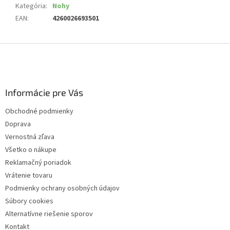
Kategória
:
Nohy
EAN
:
4260026693501
Z
á
p
ä
Informácie pre Vás
t
i
Obchodné podmienky
e
Doprava
Vernostná zľava
Všetko o nákupe
Reklamačný poriadok
Vrátenie tovaru
Podmienky ochrany osobných údajov
Súbory cookies
Alternatívne riešenie sporov
Kontakt