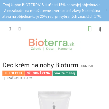
Prejsť
Tvoj kupón BIOTERRA15 ti ušetri 15% na svojej objednávke.
na
A nezabudni na množstevné a vernostné zľavy. Maximálna
obsah
zľava na objednávku je 20% rep. pri vybraných značkách 17%.
NÁKUP
KOŠÍK
Deo krém na nohy Bioturm
TURM350
SUPER CENA
VÝHODNÁ CENA
Viac za menej
Značka:
BIOTURM