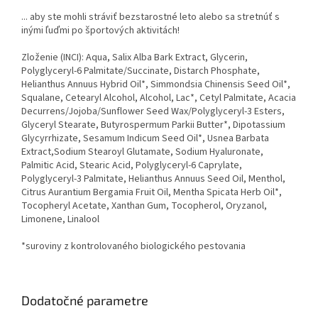
... aby ste mohli stráviť bezstarostné leto alebo sa stretnúť s
inými ľuďmi po športových aktivitách!
Zloženie (INCI): Aqua, Salix Alba Bark Extract, Glycerin,
Polyglyceryl-6 Palmitate/Succinate, Distarch Phosphate,
Helianthus Annuus Hybrid Oil*, Simmondsia Chinensis Seed Oil*,
Squalane, Cetearyl Alcohol, Alcohol, Lac*, Cetyl Palmitate, Acacia
Decurrens/Jojoba/Sunflower Seed Wax/Polyglyceryl-3 Esters,
Glyceryl Stearate, Butyrospermum Parkii Butter*, Dipotassium
Glycyrrhizate, Sesamum Indicum Seed Oil*, Usnea Barbata
Extract,Sodium Stearoyl Glutamate, Sodium Hyaluronate,
Palmitic Acid, Stearic Acid, Polyglyceryl-6 Caprylate,
Polyglyceryl-3 Palmitate, Helianthus Annuus Seed Oil, Menthol,
Citrus Aurantium Bergamia Fruit Oil, Mentha Spicata Herb Oil*,
Tocopheryl Acetate, Xanthan Gum, Tocopherol, Oryzanol,
Limonene, Linalool
*suroviny z kontrolovaného biologického pestovania
Dodatočné parametre