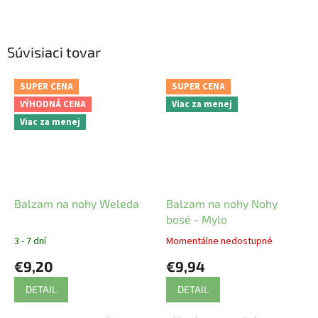
Súvisiaci tovar
SUPER CENA
SUPER CENA
VÝHODNÁ CENA
Viac za menej
Viac za menej
Balzam na nohy Weleda
Balzam na nohy Nohy
bosé - Mylo
3 - 7 dní
Momentálne nedostupné
€9,20
€9,94
DETAIL
DETAIL