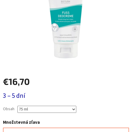
€16,70
Jednotková
3 – 5 dní
cena:
Obsah
Množstevná zľava