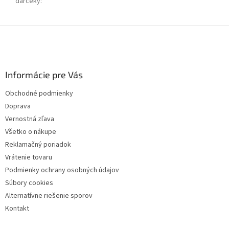
darčeky
:
Z
á
p
ä
Informácie pre Vás
t
i
Obchodné podmienky
e
Doprava
Vernostná zľava
Všetko o nákupe
Reklamačný poriadok
Vrátenie tovaru
Podmienky ochrany osobných údajov
Súbory cookies
Alternatívne riešenie sporov
Kontakt