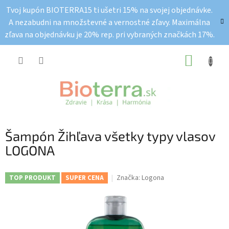
Prejsť
Tvoj kupón BIOTERRA15 ti ušetri 15% na svojej objednávke.
na
A nezabudni na množstevné a vernostné zľavy. Maximálna
obsah
zľava na objednávku je 20% rep. pri vybraných značkách 17%.
NÁKUP
KOŠÍK
Šampón Žihľava všetky typy vlasov
LOGONA
Značka:
Logona
TOP PRODUKT
SUPER CENA