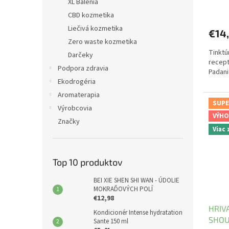
XL Balenia
CBD kozmetika
Liečivá kozmetika
€14
Zero waste kozmetika
Tinktú
Darčeky
recept
Podpora zdravia
Padani
Ekodrogéria
Aromaterapia
SUPE
Výrobcovia
VÝHO
Značky
Viac
Top 10 produktov
BEI XIE SHEN SHI WAN - ÚDOLIE
MOKRAĎOVÝCH POLÍ
€12,98
HRIV
Kondicionér Intense hydratation
SHOU
Sante 150 ml