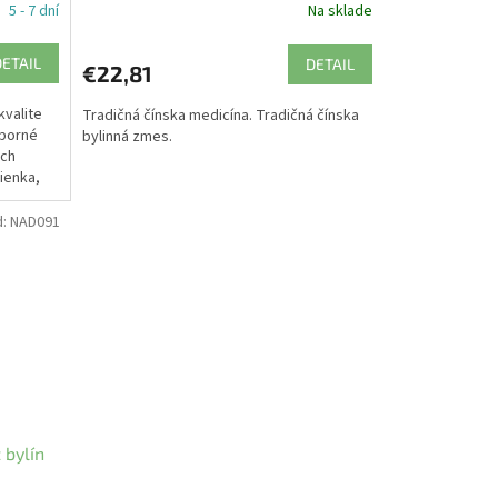
5 - 7 dní
Na sklade
DETAIL
DETAIL
€22,81
kvalite
Tradičná čínska medicína. Tradičná čínska
ýborné
bylinná zmes.
ých
ienka,
d:
NAD091
 bylín