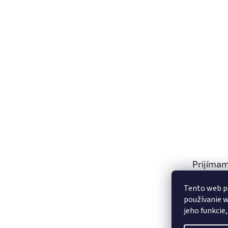
Prijímam
platby
Tento web p
používanie w
jeho funkcie