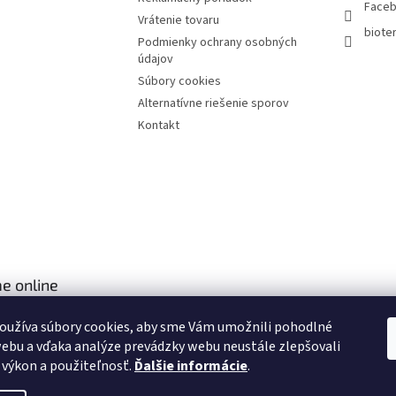
Face
Vrátenie tovaru
bioter
Podmienky ochrany osobných
údajov
Súbory cookies
Alternatívne riešenie sporov
Kontakt
e online
oužíva súbory cookies, aby sme Vám umožnili pohodlné
ebu a vďaka analýze prevádzky webu neustále zlepšovali
, výkon a použiteľnosť.
Ďalšie informácie
.