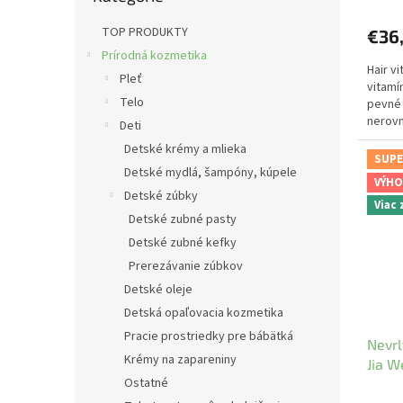
TOP PRODUKTY
€36
Prírodná kozmetika
Hair v
Pleť
vitamí
Telo
pevné 
nerovn
Deti
vlasov,
Detské krémy a mlieka
SUPE
Detské mydlá, šampóny, kúpele
VÝHO
Detské zúbky
Viac
Detské zubné pasty
Detské zubné kefky
Prerezávanie zúbkov
Detské oleje
Detská opaľovacia kozmetika
Pracie prostriedky pre bábätká
Nevrl
Krémy na zapareniny
Jia W
Ostatné
YaoM