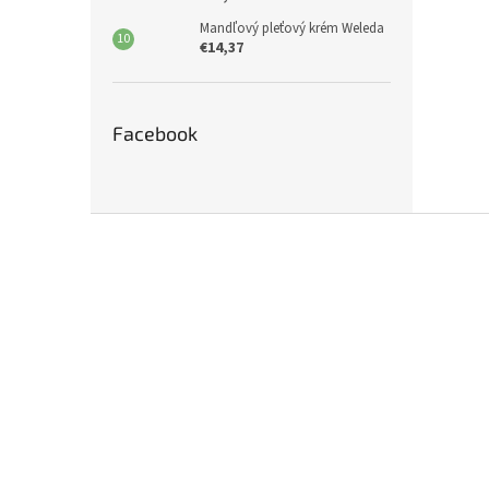
Mandľový pleťový krém Weleda
€14,37
Facebook
Z
á
p
ä
t
i
e