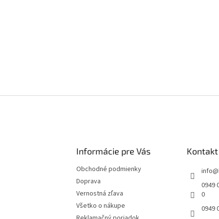
ý
p
i
s
u
Informácie pre Vás
Kontakt
Obchodné podmienky
info
@
Doprava
0949 0
Vernostná zľava
0
Všetko o nákupe
0949 
Reklamačný poriadok