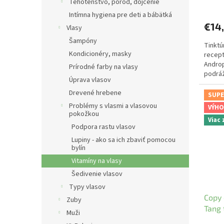
Tehotenstvo, pôrod, dojčenie
Intímna hygiena pre deti a bábätká
€14
Vlasy
Šampóny
Tinktú
Kondicionéry, masky
recept
Andro
Prírodné farby na vlasy
podrá
Úprava vlasov
Drevené hrebene
SUPE
Problémy s vlasmi a vlasovou
VÝHO
pokožkou
Viac
Podpora rastu vlasov
Lupiny - ako sa ich zbaviť pomocou
bylín
Vitamíny na vlasy
Šedivenie vlasov
Typy vlasov
Copy 
Zuby
Tang 
Muži
YaoM