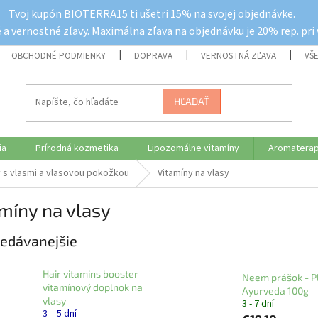
Tvoj kupón BIOTERRA15 ti ušetri 15% na svojej objednávke.
a vernostné zľavy. Maximálna zľava na objednávku je 20% rep. pri
OBCHODNÉ PODMIENKY
DOPRAVA
VERNOSTNÁ ZĽAVA
VŠ
HĽADAŤ
ia
Prírodná kozmetika
Lipozomálne vitamíny
Aromaterap
 s vlasmi a vlasovou pokožkou
Vitamíny na vlasy
míny na vlasy
edávanejšie
Hair vitamins booster
Neem prášok - P
vitamínový doplnok na
Ayurveda 100g
vlasy
3 - 7 dní
3 – 5 dní