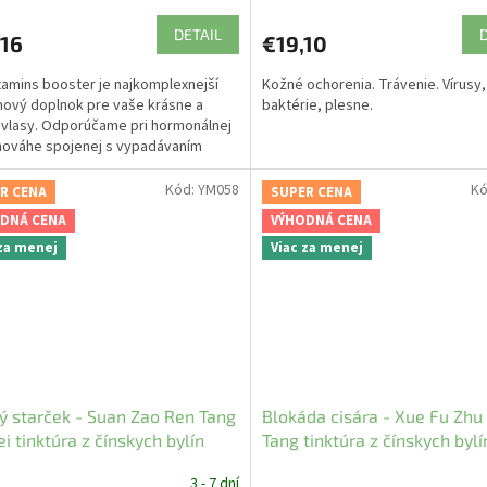
DETAIL
,16
€19,10
itamins booster je najkomplexnejší
Kožné ochorenia. Trávenie. Vírusy,
nový doplnok pre vaše krásne a
baktérie, plesne.
vlasy. Odporúčame pri hormonálnej
ováhe spojenej s vypadávaním
 po pôrode, pri...
Kód:
YM058
Kó
R CENA
SUPER CENA
DNÁ CENA
VÝHODNÁ CENA
 za menej
Viac za menej
ý starček - Suan Zao Ren Tang
Blokáda cisára - Xue Fu Zhu
ei tinktúra z čínskych bylín
Tang tinktúra z čínskych bylí
edica
YaoMedica
3 - 7 dní