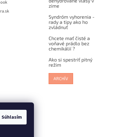
dehydrované vlasy v
book
zime
ra.sk
Syndróm vyhorenia -
rady a tipy ako ho
zvládnuť
Chcete mať čisté a
voňavé prádlo bez
chemikálií ?
Ako si spestriť pitný
režim
ARCHÍV
Súhlasím