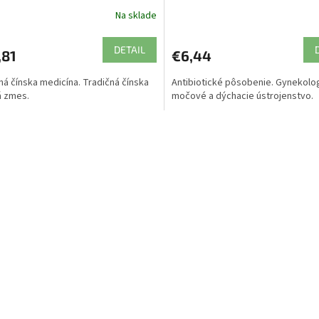
Na sklade
DETAIL
,81
€6,44
ná čínska medicína. Tradičná čínska
Antibiotické pôsobenie. Gynekolo
á zmes.
močové a dýchacie ústrojenstvo.
O
v
l
á
d
a
c
i
e
p
r
v
k
y
v