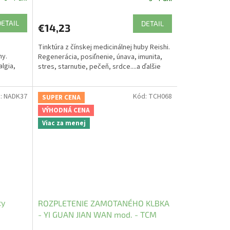
DETAIL
DETAIL
€14,23
Tinktúra z čínskej medicinálnej huby Reishi.
ny.
Regenerácia, posiľnenie, únava, imunita,
algia,
stres, starnutie, pečeň, srdce....a ďalšie
:
NADK37
Kód:
TCH068
SUPER CENA
VÝHODNÁ CENA
Viac za menej
ty
ROZPLETENIE ZAMOTANÉHO KLBKA
- YI GUAN JIAN WAN mod. - TCM
Herbs