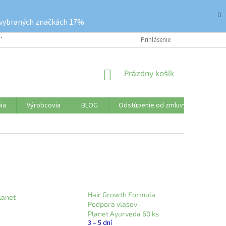
 vybraných značkách 17%.
ETKO O NÁKUPE
REKLAMAČNÝ PORIADOK
Prihlásenie
VRÁTENIE TOVARU
NÁKUPNÝ
Prázdny košík
KOŠÍK
ia
Výrobcovia
BLOG
Odstúpenie od zmluvy
Značk
Hair Growth Formula
lanet
Podpora vlasov -
Planet Ayurveda 60 ks
3 – 5 dní