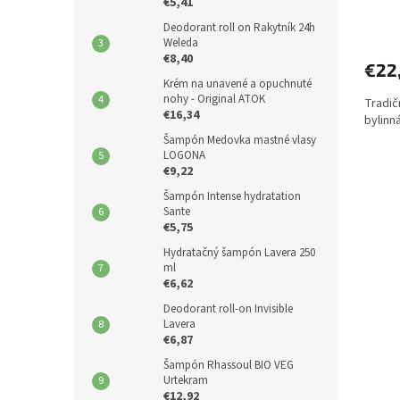
€5,41
Deodorant roll on Rakytník 24h
Weleda
€8,40
€22
Krém na unavené a opuchnuté
nohy - Original ATOK
Tradič
€16,34
bylinn
Šampón Medovka mastné vlasy
LOGONA
€9,22
Šampón Intense hydratation
Sante
€5,75
Hydratačný šampón Lavera 250
ml
€6,62
Deodorant roll-on Invisible
Lavera
€6,87
Šampón Rhassoul BIO VEG
Urtekram
€12,92