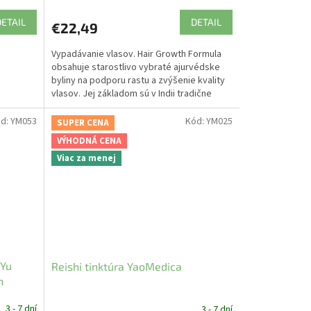
DETAIL
DETAIL
€22,49
Vypadávanie vlasov. Hair Growth Formula
obsahuje starostlivo vybraté ajurvédske
byliny na podporu rastu a zvýšenie kvality
vlasov. Jej základom sú v Indii tradične
používané...
d:
YM053
Kód:
YM025
SUPER CENA
VÝHODNÁ CENA
Viac za menej
 Yu
Reishi tinktúra YaoMedica
n
3 - 7 dní
3 - 7 dní