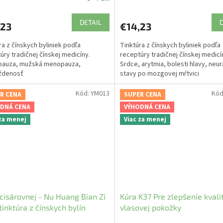
DETAIL
,23
€14,23
ra z čínskych byliniek podľa
Tinktúra z čínskych byliniek podľa
úry tradičnej čínskej medicíny.
receptúry tradičnej čínskej medicí
pauza, mužská menopauza,
Srdce, arytmia, bolesti hlavy, neur
ždenosť
stavy po mozgovej mŕtvici
Kód:
YM013
Kód
R CENA
SUPER CENA
DNÁ CENA
VÝHODNÁ CENA
 za menej
Viac za menej
cisárovnej - Nu Huang Bian Zi
Kúra K37 Pre zlepšenie kvali
tinktúra z čínskych bylín
vlasovej pokožky
edica