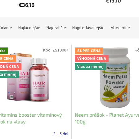
€19,10
€36,16
účame
Najlacnejšie
Najdrahšie
Najpredávanejšie
Abecedne
Kód:
ZS19007
K
nka
SUPER CENA
R CENA
VÝHODNÁ CENA
DNÁ CENA
Viac za menej
 za menej
vitamins booster vitamínový
Neem prášok - Planet Ayurv
ok na vlasy
100g
3 – 5 dní