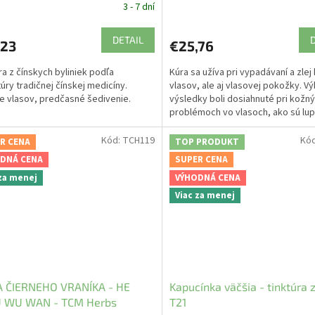
3 - 7 dní
DETAIL
,23
€25,76
ra z čínskych byliniek podľa
Kúra sa užíva pri vypadávaní a zlej 
úry tradičnej čínskej medicíny.
vlasov, ale aj vlasovej pokožky. V
e vlasov, predčasné šedivenie.
výsledky boli dosiahnuté pri kožn
problémoch vo vlasoch, ako sú lup
ekzémy a lupiny.
Kód:
TCH119
Kó
R CENA
TOP PRODUKT
DNÁ CENA
SUPER CENA
 za menej
VÝHODNÁ CENA
Viac za menej
A ČIERNEHO VRANÍKA - HE
Kapucínka väčšia - tinktúra z
 WU WAN - TCM Herbs
T21