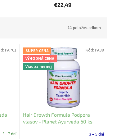
€22,49
11
položiek celkom
ód:
PAP01
Kód:
PA38
SUPER CENA
VÝHODNÁ CENA
Viac za menej
eda
Hair Growth Formula Podpora
vlasov - Planet Ayurveda 60 ks
3 - 7 dní
3 – 5 dní