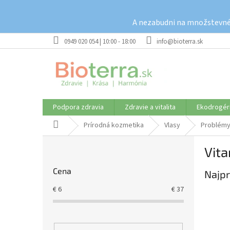
Prejsť
na
A nezabudni na množstevné 
obsah
0949 020 054 | 10:00 - 18:00
info@bioterra.sk
Podpora zdravia
Zdravie a vitalita
Ekodrogér
Domov
Prírodná kozmetika
Vlasy
Problémy
B
Vita
o
č
Cena
Najpr
n
ý
€
6
€
37
p
a
n